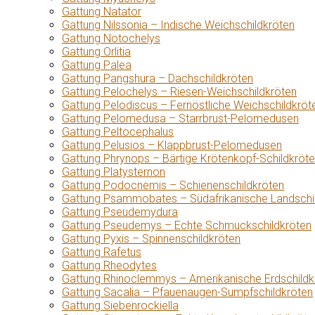
Gattung Natator
Gattung Nilssonia – Indische Weichschildkröten
Gattung Notochelys
Gattung Orlitia
Gattung Palea
Gattung Pangshura – Dachschildkröten
Gattung Pelochelys – Riesen-Weichschildkröten
Gattung Pelodiscus – Fernöstliche Weichschildkröt
Gattung Pelomedusa – Starrbrust-Pelomedusen
Gattung Peltocephalus
Gattung Pelusios – Klappbrust-Pelomedusen
Gattung Phrynops – Bärtige Krötenkopf-Schildkröt
Gattung Platysternon
Gattung Podocnemis – Schienenschildkröten
Gattung Psammobates – Südafrikanische Landschi
Gattung Pseudemydura
Gattung Pseudemys – Echte Schmuckschildkröten
Gattung Pyxis – Spinnenschildkröten
Gattung Rafetus
Gattung Rheodytes
Gattung Rhinoclemmys – Amerikanische Erdschildk
Gattung Sacalia – Pfauenaugen-Sumpfschildkröten
Gattung Siebenrockiella