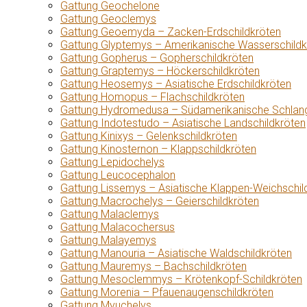
Gattung Geochelone
Gattung Geoclemys
Gattung Geoemyda – Zacken-Erdschildkröten
Gattung Glyptemys – Amerikanische Wasserschildk
Gattung Gopherus – Gopherschildkröten
Gattung Graptemys – Höckerschildkröten
Gattung Heosemys – Asiatische Erdschildkröten
Gattung Homopus – Flachschildkröten
Gattung Hydromedusa – Südamerikanische Schlang
Gattung Indotestudo – Asiatische Landschildkröten
Gattung Kinixys – Gelenkschildkröten
Gattung Kinosternon – Klappschildkröten
Gattung Lepidochelys
Gattung Leucocephalon
Gattung Lissemys – Asiatische Klappen-Weichschil
Gattung Macrochelys – Geierschildkröten
Gattung Malaclemys
Gattung Malacochersus
Gattung Malayemys
Gattung Manouria – Asiatische Waldschildkröten
Gattung Mauremys – Bachschildkröten
Gattung Mesoclemmys – Krötenkopf-Schildkröten
Gattung Morenia – Pfauenaugenschildkröten
Gattung Myuchelys