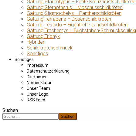
Gattung Staurotypus – Echte Kreuzbrustschildkröte
Gattung Sternotherus – Moschusschildkröten
Gattung Stigmochelys – Pantherschildkröten
Gattung Terrapene – Dosenschildkröten
Gattung Testudo – Eigentliche Landschildkröten
Gattung Trachemys – Buchstaben-Schmuckschildk
Gattung Trionyx
Hybriden
Schildkrötenschmuck
Sonstiges
Sonstiges
Impressum
Datenschutzerklärung
Disclaimer
Nomenklatur
Unser Team
Unser Logo
RSS Feed
Suchen
Suchen