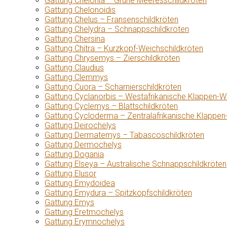
Gattung Chelonia – Grüne Meeresschildkröten
Gattung Chelonoidis
Gattung Chelus – Fransenschildkröten
Gattung Chelydra – Schnappschildkröten
Gattung Chersina
Gattung Chitra – Kurzkopf-Weichschildkröten
Gattung Chrysemys – Zierschildkröten
Gattung Claudius
Gattung Clemmys
Gattung Cuora – Scharnierschildkröten
Gattung Cyclanorbis – Westafrikanische Klappen-W
Gattung Cyclemys – Blattschildkröten
Gattung Cycloderma – Zentralafrikanische Klappen
Gattung Deirochelys
Gattung Dermatemys – Tabascoschildkröten
Gattung Dermochelys
Gattung Dogania
Gattung Elseya – Australische Schnappschildkröten
Gattung Elusor
Gattung Emydoidea
Gattung Emydura – Spitzkopfschildkröten
Gattung Emys
Gattung Eretmochelys
Gattung Erymnochelys