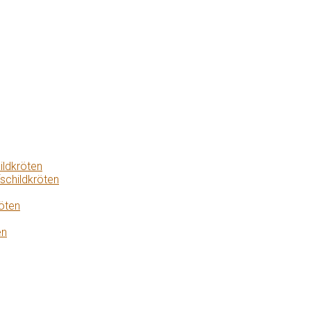
ildkröten
schildkröten
öten
en