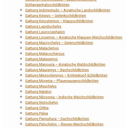
Schlangenhalsschildkröten
Gattung Indotestudo – Asiatische Landschildkröten
Gattung Kinixys – Gelenkschildkröten
Gattung Kinosternon – Klappschildkröten
Gattung Lepidochelys
Gattung Leucocephalon
Gattung Lissemys – Asiatische Klappen-Weichschildkröten
Gattung Macrochelys – Geierschildkröten
Gattung Malaclemys
Gattung Malacochersus
Gattung Malayemys
Gattung Manouria – Asiatische Waldschildkröten
Gattung Mauremys – Bachschildkröten
Gattung Mesoclemmys – Krötenkopf-Schildkröten
Gattung Morenia – Pfauenaugenschildkröten
Gattung Myuchelys
Gattung Natator
Gattung Nilssonia – Indische Weichschildkröten
Gattung Notochelys
Gattung Orlitia
Gattung Palea
Gattung Pangshura – Dachschildkröten
Gattung Pelochelys – Riesen-Weichschildkröten