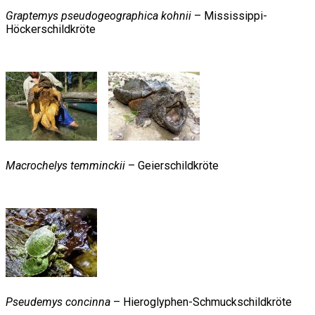
Graptemys pseudogeographica kohnii
– Mississippi-
Höckerschildkröte
Macrochelys temminckii
– Geierschildkröte
Pseudemys concinna
– Hieroglyphen-Schmuckschildkröte