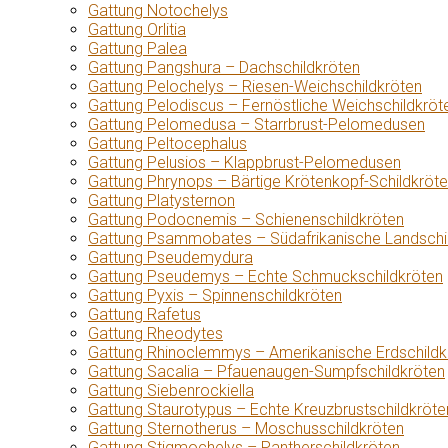
Gattung Notochelys
Gattung Orlitia
Gattung Palea
Gattung Pangshura – Dachschildkröten
Gattung Pelochelys – Riesen-Weichschildkröten
Gattung Pelodiscus – Fernöstliche Weichschildkröt
Gattung Pelomedusa – Starrbrust-Pelomedusen
Gattung Peltocephalus
Gattung Pelusios – Klappbrust-Pelomedusen
Gattung Phrynops – Bärtige Krötenkopf-Schildkröt
Gattung Platysternon
Gattung Podocnemis – Schienenschildkröten
Gattung Psammobates – Südafrikanische Landschi
Gattung Pseudemydura
Gattung Pseudemys – Echte Schmuckschildkröten
Gattung Pyxis – Spinnenschildkröten
Gattung Rafetus
Gattung Rheodytes
Gattung Rhinoclemmys – Amerikanische Erdschildk
Gattung Sacalia – Pfauenaugen-Sumpfschildkröten
Gattung Siebenrockiella
Gattung Staurotypus – Echte Kreuzbrustschildkröte
Gattung Sternotherus – Moschusschildkröten
Gattung Stigmochelys – Pantherschildkröten