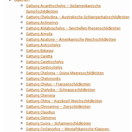
Gattung Acanthochelys – Südamerikanische
Sumpfschildkröten
Gattung Chelodina – Australische Schlangenhalsschildkröten
Gattung Actinemys
Gattung Aldabrachelys – Seychellen-Riesenschildkröten
Gattung Amyda
Gattung Apalone – Amerikanische Weichschildkröten
Gattung Astrochelys
Gattung Batagur
Gattung Caretta
Gattung Carettochelys
Gattung Centrochelys
Gattung Chelonia – Grüne Meeresschildkröten
Gattung Chelonoidis
Gattung Chelus – Fransenschildkröten
Gattung Chelydra – Schnappschildkröten
Gattung Chersina
Gattung Chitra – Kurzkopf-Weichschildkröten
Gattung Chrysemys – Zierschildkröten
Gattung Claudius
Gattung Clemmys
Gattung Cuora – Scharnierschildkröten
Gattung Cyclanorbis – Westafrikanische Klappen-