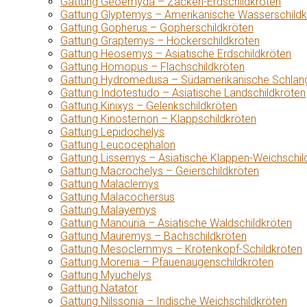
Gattung Geoemyda – Zacken-Erdschildkröten
Gattung Glyptemys – Amerikanische Wasserschildk
Gattung Gopherus – Gopherschildkröten
Gattung Graptemys – Höckerschildkröten
Gattung Heosemys – Asiatische Erdschildkröten
Gattung Homopus – Flachschildkröten
Gattung Hydromedusa – Südamerikanische Schlang
Gattung Indotestudo – Asiatische Landschildkröten
Gattung Kinixys – Gelenkschildkröten
Gattung Kinosternon – Klappschildkröten
Gattung Lepidochelys
Gattung Leucocephalon
Gattung Lissemys – Asiatische Klappen-Weichschil
Gattung Macrochelys – Geierschildkröten
Gattung Malaclemys
Gattung Malacochersus
Gattung Malayemys
Gattung Manouria – Asiatische Waldschildkröten
Gattung Mauremys – Bachschildkröten
Gattung Mesoclemmys – Krötenkopf-Schildkröten
Gattung Morenia – Pfauenaugenschildkröten
Gattung Myuchelys
Gattung Natator
Gattung Nilssonia – Indische Weichschildkröten