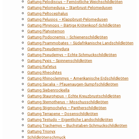
Gattung Pelodiscus – Fernöstliche Weichschildkröten
Gattung Pelomedusa – Starrbrust-Pelomedusen
Gattung Peltocephalus
Gattung Pelusios – Klappbrust-Pelomedusen
Gattung Phrynops – Bärtige Krötenkopf-Schildkröten
Gattung Platysternon
Gattung Podocnemis – Schienenschildkröten
Gattung Psammobates – Südafrikanische Landschildkröten
Gattung Pseudemydura
Gattung Pseudemys – Echte Schmuckschildkröten
Gattung Pyxis – Spinnenschildkröten
Gattung Rafetus
Gattung Rheodytes
Gattung Rhinoclemmys – Amerikanische Erdschildkröten
Gattung Sacalia – Pfauenaugen-Sumpfschildkröten
Gattung Siebenrockiella
Gattung Staurotypus – Echte Kreuzbrustschildkröten
Gattung Sternotherus – Moschusschildkröten
Gattung Stigmochelys – Pantherschildkröten
Gattung Terrapene – Dosenschildkröten
Gattung Testudo – Eigentliche Landschildkröten
Gattung Trachemys – Buchstaben-Schmuckschildkröten
Gattung Trionyx
Schildkrötenschmuck