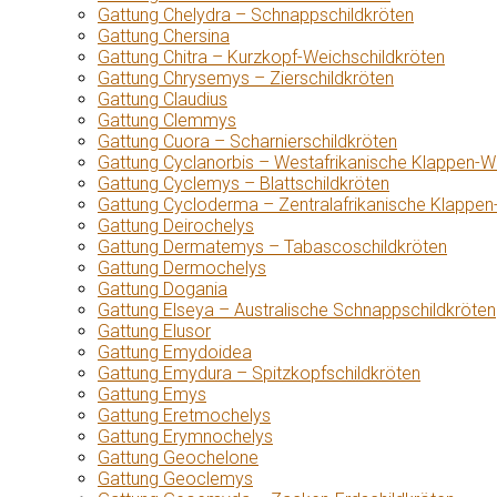
Gattung Chelydra – Schnappschildkröten
Gattung Chersina
Gattung Chitra – Kurzkopf-Weichschildkröten
Gattung Chrysemys – Zierschildkröten
Gattung Claudius
Gattung Clemmys
Gattung Cuora – Scharnierschildkröten
Gattung Cyclanorbis – Westafrikanische Klappen-W
Gattung Cyclemys – Blattschildkröten
Gattung Cycloderma – Zentralafrikanische Klappen
Gattung Deirochelys
Gattung Dermatemys – Tabascoschildkröten
Gattung Dermochelys
Gattung Dogania
Gattung Elseya – Australische Schnappschildkröten
Gattung Elusor
Gattung Emydoidea
Gattung Emydura – Spitzkopfschildkröten
Gattung Emys
Gattung Eretmochelys
Gattung Erymnochelys
Gattung Geochelone
Gattung Geoclemys