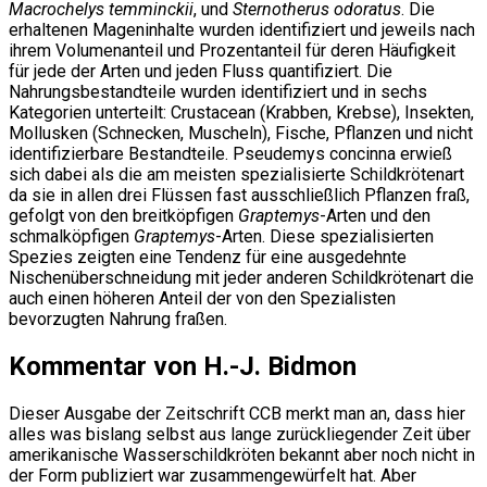
Macrochelys temminckii
, und
Sternotherus odoratus
. Die
erhaltenen Mageninhalte wurden identifiziert und jeweils nach
ihrem Volumenanteil und Prozentanteil für deren Häufigkeit
für jede der Arten und jeden Fluss quantifiziert. Die
Nahrungsbestandteile wurden identifiziert und in sechs
Kategorien unterteilt: Crustacean (Krabben, Krebse), Insekten,
Mollusken (Schnecken, Muscheln), Fische, Pflanzen und nicht
identifizierbare Bestandteile. Pseudemys concinna erwieß
sich dabei als die am meisten spezialisierte Schildkrötenart
da sie in allen drei Flüssen fast ausschließlich Pflanzen fraß,
gefolgt von den breitköpfigen
Graptemys
-Arten und den
schmalköpfigen
Graptemys
-Arten. Diese spezialisierten
Spezies zeigten eine Tendenz für eine ausgedehnte
Nischenüberschneidung mit jeder anderen Schildkrötenart die
auch einen höheren Anteil der von den Spezialisten
bevorzugten Nahrung fraßen.
Kommentar von H.-J. Bidmon
Dieser Ausgabe der Zeitschrift CCB merkt man an, dass hier
alles was bislang selbst aus lange zurückliegender Zeit über
amerikanische Wasserschildkröten bekannt aber noch nicht in
der Form publiziert war zusammengewürfelt hat. Aber