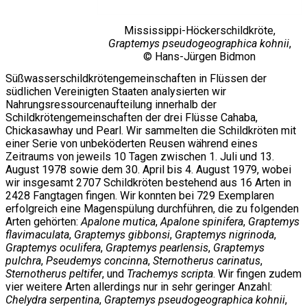
Mississippi-Höckerschildkröte,
Graptemys pseudogeographica kohnii
,
© Hans-Jürgen Bidmon
Süßwasserschildkrötengemeinschaften in Flüssen der
südlichen Vereinigten Staaten analysierten wir
Nahrungsressourcenaufteilung innerhalb der
Schildkrötengemeinschaften der drei Flüsse Cahaba,
Chickasawhay und Pearl. Wir sammelten die Schildkröten mit
einer Serie von unbeköderten Reusen während eines
Zeitraums von jeweils 10 Tagen zwischen 1. Juli und 13.
August 1978 sowie dem 30. April bis 4. August 1979, wobei
wir insgesamt 2707 Schildkröten bestehend aus 16 Arten in
2428 Fangtagen fingen. Wir konnten bei 729 Exemplaren
erfolgreich eine Magenspülung durchführen, die zu folgenden
Arten gehörten:
Apalone mutica
,
Apalone spinifera
,
Graptemys
flavimaculata
,
Graptemys gibbonsi
,
Graptemys nigrinoda
,
Graptemys oculifera
,
Graptemys pearlensis
,
Graptemys
pulchra
,
Pseudemys concinna
,
Sternotherus carinatus
,
Sternotherus peltifer
, und
Trachemys scripta
. Wir fingen zudem
vier weitere Arten allerdings nur in sehr geringer Anzahl:
Chelydra serpentina
,
Graptemys pseudogeographica kohnii
,