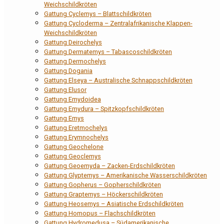
Weichschildkröten
Gattung Cyclemys – Blattschildkröten
Gattung Cycloderma – Zentralafrikanische Klappen-
Weichschildkröten
Gattung Deirochelys
Gattung Dermatemys – Tabascoschildkröten
Gattung Dermochelys
Gattung Dogania
Gattung Elseya – Australische Schnappschildkröten
Gattung Elusor
Gattung Emydoidea
Gattung Emydura – Spitzkopfschildkröten
Gattung Emys
Gattung Eretmochelys
Gattung Erymnochelys
Gattung Geochelone
Gattung Geoclemys
Gattung Geoemyda – Zacken-Erdschildkröten
Gattung Glyptemys – Amerikanische Wasserschildkröten
Gattung Gopherus – Gopherschildkröten
Gattung Graptemys – Höckerschildkröten
Gattung Heosemys – Asiatische Erdschildkröten
Gattung Homopus – Flachschildkröten
Gattung Hydromedusa – Südamerikanische