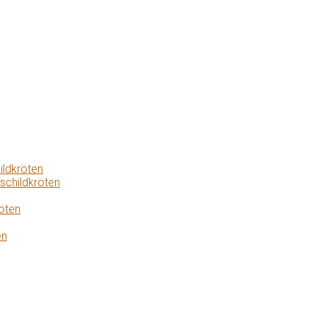
ildkröten
schildkröten
öten
en