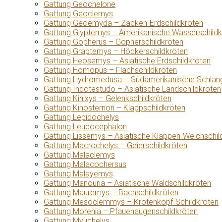
Gattung Geochelone
Gattung Geoclemys
Gattung Geoemyda – Zacken-Erdschildkröten
Gattung Glyptemys – Amerikanische Wasserschildk
Gattung Gopherus – Gopherschildkröten
Gattung Graptemys – Höckerschildkröten
Gattung Heosemys – Asiatische Erdschildkröten
Gattung Homopus – Flachschildkröten
Gattung Hydromedusa – Südamerikanische Schlang
Gattung Indotestudo – Asiatische Landschildkröten
Gattung Kinixys – Gelenkschildkröten
Gattung Kinosternon – Klappschildkröten
Gattung Lepidochelys
Gattung Leucocephalon
Gattung Lissemys – Asiatische Klappen-Weichschil
Gattung Macrochelys – Geierschildkröten
Gattung Malaclemys
Gattung Malacochersus
Gattung Malayemys
Gattung Manouria – Asiatische Waldschildkröten
Gattung Mauremys – Bachschildkröten
Gattung Mesoclemmys – Krötenkopf-Schildkröten
Gattung Morenia – Pfauenaugenschildkröten
Gattung Myuchelys