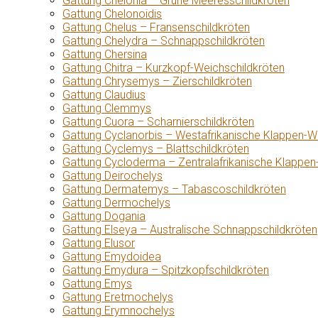
Gattung Chelonia – Grüne Meeresschildkröten
Gattung Chelonoidis
Gattung Chelus – Fransenschildkröten
Gattung Chelydra – Schnappschildkröten
Gattung Chersina
Gattung Chitra – Kurzkopf-Weichschildkröten
Gattung Chrysemys – Zierschildkröten
Gattung Claudius
Gattung Clemmys
Gattung Cuora – Scharnierschildkröten
Gattung Cyclanorbis – Westafrikanische Klappen-W
Gattung Cyclemys – Blattschildkröten
Gattung Cycloderma – Zentralafrikanische Klappen
Gattung Deirochelys
Gattung Dermatemys – Tabascoschildkröten
Gattung Dermochelys
Gattung Dogania
Gattung Elseya – Australische Schnappschildkröten
Gattung Elusor
Gattung Emydoidea
Gattung Emydura – Spitzkopfschildkröten
Gattung Emys
Gattung Eretmochelys
Gattung Erymnochelys