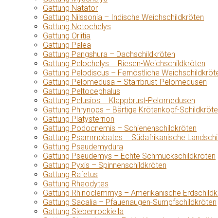
Gattung Natator
Gattung Nilssonia – Indische Weichschildkröten
Gattung Notochelys
Gattung Orlitia
Gattung Palea
Gattung Pangshura – Dachschildkröten
Gattung Pelochelys – Riesen-Weichschildkröten
Gattung Pelodiscus – Fernöstliche Weichschildkröt
Gattung Pelomedusa – Starrbrust-Pelomedusen
Gattung Peltocephalus
Gattung Pelusios – Klappbrust-Pelomedusen
Gattung Phrynops – Bärtige Krötenkopf-Schildkröt
Gattung Platysternon
Gattung Podocnemis – Schienenschildkröten
Gattung Psammobates – Südafrikanische Landschi
Gattung Pseudemydura
Gattung Pseudemys – Echte Schmuckschildkröten
Gattung Pyxis – Spinnenschildkröten
Gattung Rafetus
Gattung Rheodytes
Gattung Rhinoclemmys – Amerikanische Erdschildk
Gattung Sacalia – Pfauenaugen-Sumpfschildkröten
Gattung Siebenrockiella