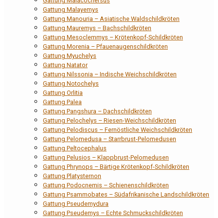
Gattung Malacochersus
Gattung Malayemys
Gattung Manouria – Asiatische Waldschildkröten
Gattung Mauremys – Bachschildkröten
Gattung Mesoclemmys – Krötenkopf-Schildkröten
Gattung Morenia – Pfauenaugenschildkröten
Gattung Myuchelys
Gattung Natator
Gattung Nilssonia – Indische Weichschildkröten
Gattung Notochelys
Gattung Orlitia
Gattung Palea
Gattung Pangshura – Dachschildkröten
Gattung Pelochelys – Riesen-Weichschildkröten
Gattung Pelodiscus – Fernöstliche Weichschildkröten
Gattung Pelomedusa – Starrbrust-Pelomedusen
Gattung Peltocephalus
Gattung Pelusios – Klappbrust-Pelomedusen
Gattung Phrynops – Bärtige Krötenkopf-Schildkröten
Gattung Platysternon
Gattung Podocnemis – Schienenschildkröten
Gattung Psammobates – Südafrikanische Landschildkröten
Gattung Pseudemydura
Gattung Pseudemys – Echte Schmuckschildkröten