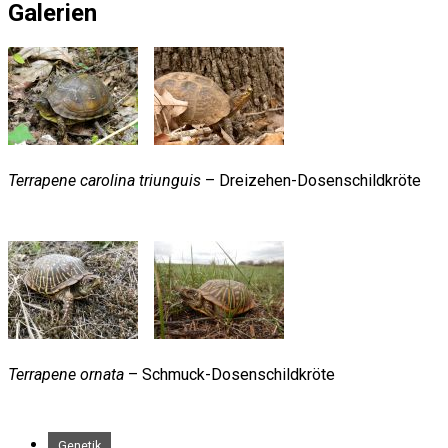
Galerien
Terrapene carolina triunguis
– Dreizehen-Dosenschildkröte
Terrapene ornata
– Schmuck-Dosenschildkröte
Genetik