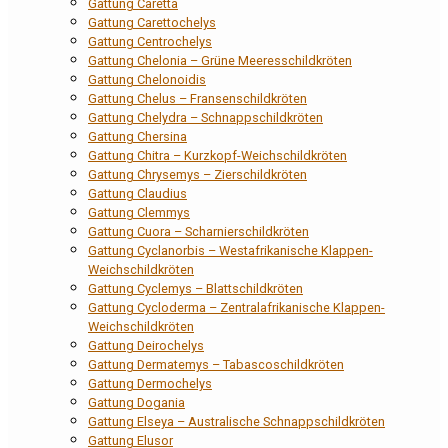
Gattung Caretta
Gattung Carettochelys
Gattung Centrochelys
Gattung Chelonia – Grüne Meeresschildkröten
Gattung Chelonoidis
Gattung Chelus – Fransenschildkröten
Gattung Chelydra – Schnappschildkröten
Gattung Chersina
Gattung Chitra – Kurzkopf-Weichschildkröten
Gattung Chrysemys – Zierschildkröten
Gattung Claudius
Gattung Clemmys
Gattung Cuora – Scharnierschildkröten
Gattung Cyclanorbis – Westafrikanische Klappen-
Weichschildkröten
Gattung Cyclemys – Blattschildkröten
Gattung Cycloderma – Zentralafrikanische Klappen-
Weichschildkröten
Gattung Deirochelys
Gattung Dermatemys – Tabascoschildkröten
Gattung Dermochelys
Gattung Dogania
Gattung Elseya – Australische Schnappschildkröten
Gattung Elusor