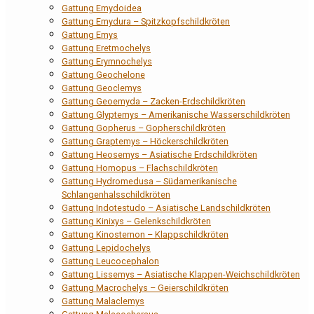
Gattung Emydoidea
Gattung Emydura – Spitzkopfschildkröten
Gattung Emys
Gattung Eretmochelys
Gattung Erymnochelys
Gattung Geochelone
Gattung Geoclemys
Gattung Geoemyda – Zacken-Erdschildkröten
Gattung Glyptemys – Amerikanische Wasserschildkröten
Gattung Gopherus – Gopherschildkröten
Gattung Graptemys – Höckerschildkröten
Gattung Heosemys – Asiatische Erdschildkröten
Gattung Homopus – Flachschildkröten
Gattung Hydromedusa – Südamerikanische
Schlangenhalsschildkröten
Gattung Indotestudo – Asiatische Landschildkröten
Gattung Kinixys – Gelenkschildkröten
Gattung Kinosternon – Klappschildkröten
Gattung Lepidochelys
Gattung Leucocephalon
Gattung Lissemys – Asiatische Klappen-Weichschildkröten
Gattung Macrochelys – Geierschildkröten
Gattung Malaclemys