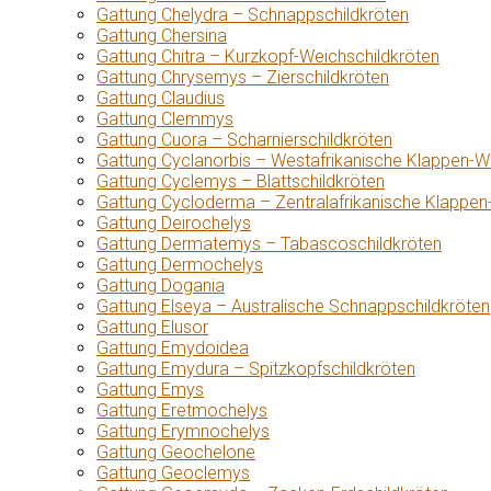
Gattung Chelydra – Schnappschildkröten
Gattung Chersina
Gattung Chitra – Kurzkopf-Weichschildkröten
Gattung Chrysemys – Zierschildkröten
Gattung Claudius
Gattung Clemmys
Gattung Cuora – Scharnierschildkröten
Gattung Cyclanorbis – Westafrikanische Klappen-W
Gattung Cyclemys – Blattschildkröten
Gattung Cycloderma – Zentralafrikanische Klappen
Gattung Deirochelys
Gattung Dermatemys – Tabascoschildkröten
Gattung Dermochelys
Gattung Dogania
Gattung Elseya – Australische Schnappschildkröten
Gattung Elusor
Gattung Emydoidea
Gattung Emydura – Spitzkopfschildkröten
Gattung Emys
Gattung Eretmochelys
Gattung Erymnochelys
Gattung Geochelone
Gattung Geoclemys