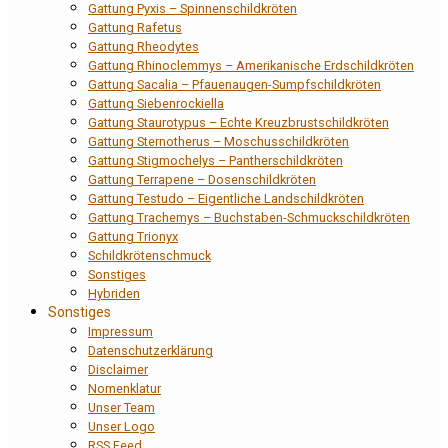
Gattung Pyxis – Spinnenschildkröten
Gattung Rafetus
Gattung Rheodytes
Gattung Rhinoclemmys – Amerikanische Erdschildkröten
Gattung Sacalia – Pfauenaugen-Sumpfschildkröten
Gattung Siebenrockiella
Gattung Staurotypus – Echte Kreuzbrustschildkröten
Gattung Sternotherus – Moschusschildkröten
Gattung Stigmochelys – Pantherschildkröten
Gattung Terrapene – Dosenschildkröten
Gattung Testudo – Eigentliche Landschildkröten
Gattung Trachemys – Buchstaben-Schmuckschildkröten
Gattung Trionyx
Schildkrötenschmuck
Sonstiges
Hybriden
Sonstiges
Impressum
Datenschutzerklärung
Disclaimer
Nomenklatur
Unser Team
Unser Logo
RSS Feed