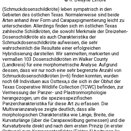
(Schmuckdosenschildkröte) leben sympatrisch in den
Gebieten des östlichen Texas. Normalerweise sind beide
Arten anhand ihrer Form und Carapaxpigmentierung leicht zu
unterscheiden. Allerdings finden sich im östlichen Texas
zahlreiche Schildkröten, die sowohl Merkmale der Dreizehen-
Dosenschildkröte als auch Charakteristika der
Schmuckdosenschildkröte aufweisen, die sehr
wahrscheinlich die Resultate einer erfolgreichen
Hybridisierung darstellen. Wir sammelten, markierten und
vermaßen 103 Dosenschildkröten im Walker County
(Landkreis) für eine morphometrische Analyse. Aufgrund
dessen, dass wir nur noch eine sehr begrenzte Anzahl von
Schmuckdosenschildkröten (n=6) finden konnten, wurden
noch 68 Individuen aus Osttexa,s die sich in der Obhut der
Texas Cooperative Wildlife Collection (TCWC) befinden, zur
Vermessung der Panzer- und Plastronmorphologie
herangezogen, um die speziesspezifischen
Panzercharakteristika für diese Art zu erfassen. Die
Multivarianzanalyse zeigte deutlich, dass alle
morphologischen Charakteristika wie Länge, Breite, die
Kurvaturlänge (über die Carapaxwölbung gemessen) und die
Kurvaturbreite direkt und nach dem ersten Prinzip (in erster