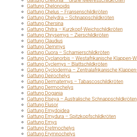
Gattung Chelonia – Grüne Meeresschildkröten
Gattung Chelonoidis
Gattung Chelus – Fransenschildkröten
Gattung Chelydra – Schnappschildkröten
Gattung Chersina
Gattung Chitra – Kurzkopf-Weichschildkröten
Gattung Chrysemys – Zierschildkröten
Gattung Claudius
Gattung Clemmys
Gattung Cuora – Scharnierschildkröten
Gattung Cyclanorbis – Westafrikanische Klappen-W
Gattung Cyclemys – Blattschildkröten
Gattung Cycloderma – Zentralafrikanische Klappen
Gattung Deirochelys
Gattung Dermatemys – Tabascoschildkröten
Gattung Dermochelys
Gattung Dogania
Gattung Elseya – Australische Schnappschildkröten
Gattung Elusor
Gattung Emydoidea
Gattung Emydura – Spitzkopfschildkröten
Gattung Emys
Gattung Eretmochelys
Gattung Erymnochelys