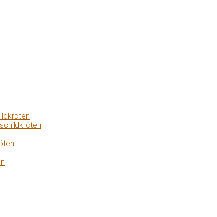
ildkröten
schildkröten
öten
en