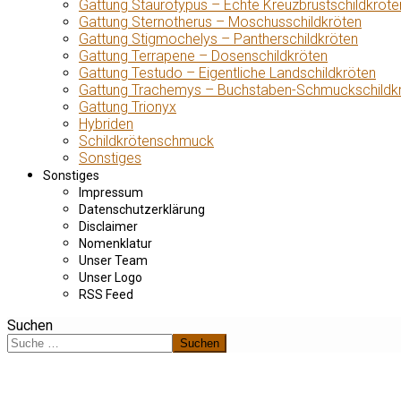
Gattung Staurotypus – Echte Kreuzbrustschildkröte
Gattung Sternotherus – Moschusschildkröten
Gattung Stigmochelys – Pantherschildkröten
Gattung Terrapene – Dosenschildkröten
Gattung Testudo – Eigentliche Landschildkröten
Gattung Trachemys – Buchstaben-Schmuckschildk
Gattung Trionyx
Hybriden
Schildkrötenschmuck
Sonstiges
Sonstiges
Impressum
Datenschutzerklärung
Disclaimer
Nomenklatur
Unser Team
Unser Logo
RSS Feed
Suchen
Suchen