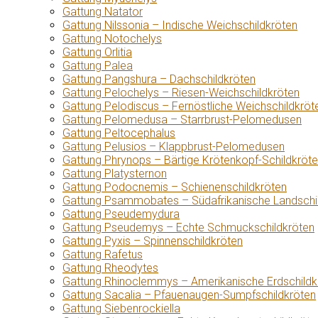
Gattung Natator
Gattung Nilssonia – Indische Weichschildkröten
Gattung Notochelys
Gattung Orlitia
Gattung Palea
Gattung Pangshura – Dachschildkröten
Gattung Pelochelys – Riesen-Weichschildkröten
Gattung Pelodiscus – Fernöstliche Weichschildkröt
Gattung Pelomedusa – Starrbrust-Pelomedusen
Gattung Peltocephalus
Gattung Pelusios – Klappbrust-Pelomedusen
Gattung Phrynops – Bärtige Krötenkopf-Schildkröt
Gattung Platysternon
Gattung Podocnemis – Schienenschildkröten
Gattung Psammobates – Südafrikanische Landschi
Gattung Pseudemydura
Gattung Pseudemys – Echte Schmuckschildkröten
Gattung Pyxis – Spinnenschildkröten
Gattung Rafetus
Gattung Rheodytes
Gattung Rhinoclemmys – Amerikanische Erdschildk
Gattung Sacalia – Pfauenaugen-Sumpfschildkröten
Gattung Siebenrockiella