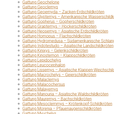
Gattung Geochelone
Gattung Geoclemys
Gattung Geoemyda – Zacken-Erdschildkröten
Gattung Glyptemys – Amerikanische Wasserschildk
Gattung Gopherus – Gopherschildkröten
Gattung Graptemys – Höckerschildkröten
Gattung Heosemys – Asiatische Erdschildkröten
Gattung Homopus – Flachschildkröten
Gattung Hydromedusa – Südamerikanische Schlang
Gattung Indotestudo – Asiatische Landschildkröten
Gattung Kinixys – Gelenkschildkröten
Gattung Kinosternon – Klappschildkröten
Gattung Lepidochelys
Gattung Leucocephalon
Gattung Lissemys – Asiatische Klappen-Weichschil
Gattung Macrochelys – Geierschildkröten
Gattung Malaclemys
Gattung Malacochersus
Gattung Malayemys
Gattung Manouria – Asiatische Waldschildkröten
Gattung Mauremys – Bachschildkröten
Gattung Mesoclemmys – Krötenkopf-Schildkröten
Gattung Morenia – Pfauenaugenschildkröten
Gattung Myuchelys