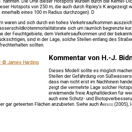
s“ nannten. Die Orte dieser Hotspots wurden durch die Kernel-Di
ser Hotspots von 250 m, die auch durch Ripley's K angezeigt wu
innerhalb eines 100 m Radius durchzogen). D
 m waren und sich durch ein hohes Verkehrsaufkommen auszeichn
serschildkrötenmortalitätsrate sich um räumlich begrenzte kurz
age der Feuchtgebiete, dem Verkehrsaufkommen und der bekannt
cksichtigen, sind in der Lage, solche Stellen entlang des Str
rechterhalten sollten.
Kommentar von H.-J. Bi
Dieses Modell sollte es möglich machen
Stellen der Gefährdung von Süßwassersc
dass man nicht erst im Nachhinein hand
zeigt die vermehrte Lage solcher Hotspot
erwärmende freie Asphaltdecken für wec
auch eine Schutz- und Biotopverbesser
er gar geteerten Flächen anzubieten. Siehe auch
Aresco
(2005),
I