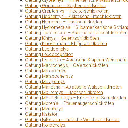
Gattung Glyptemys – Amerikanische Wasserschildk
Gattung Gopherus – Gopherschildkröten
Gattung Graptemys – Höckerschildkröten
Gattung Heosemys – Asiatische Erdschildkröten
Gattung Homopus – Flachschildkröten
Gattung Hydromedusa – Südamerikanische Schlang
Gattung Indotestudo – Asiatische Landschildkröten
Gattung Kinixys – Gelenkschildkröten
Gattung Kinosternon – Klappschildkröten
Gattung Lepidochelys
Gattung Leucocephalon
Gattung Lissemys – Asiatische Klappen-Weichschil
Gattung Macrochelys – Geierschildkröten
Gattung Malaclemys
Gattung Malacochersus
Gattung Malayemys
Gattung Manouria – Asiatische Waldschildkröten
Gattung Mauremys – Bachschildkröten
Gattung Mesoclemmys – Krötenkopf-Schildkröten
Gattung Morenia – Pfauenaugenschildkröten
Gattung Myuchelys
Gattung Natator
Gattung Nilssonia – Indische Weichschildkröten
Gattung Notochelys