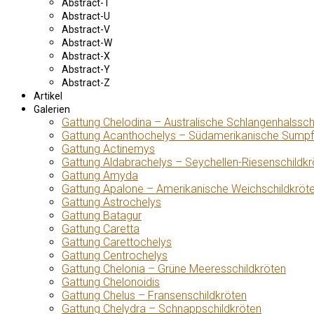
Abstract-T
Abstract-U
Abstract-V
Abstract-W
Abstract-X
Abstract-Y
Abstract-Z
Artikel
Galerien
Gattung Chelodina – Australische Schlangenhalssch
Gattung Acanthochelys – Südamerikanische Sumpf
Gattung Actinemys
Gattung Aldabrachelys – Seychellen-Riesenschildkr
Gattung Amyda
Gattung Apalone – Amerikanische Weichschildkröt
Gattung Astrochelys
Gattung Batagur
Gattung Caretta
Gattung Carettochelys
Gattung Centrochelys
Gattung Chelonia – Grüne Meeresschildkröten
Gattung Chelonoidis
Gattung Chelus – Fransenschildkröten
Gattung Chelydra – Schnappschildkröten