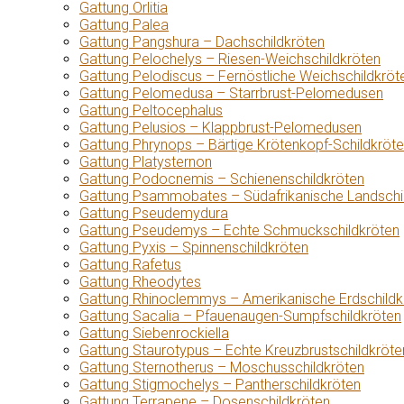
Gattung Orlitia
Gattung Palea
Gattung Pangshura – Dachschildkröten
Gattung Pelochelys – Riesen-Weichschildkröten
Gattung Pelodiscus – Fernöstliche Weichschildkröt
Gattung Pelomedusa – Starrbrust-Pelomedusen
Gattung Peltocephalus
Gattung Pelusios – Klappbrust-Pelomedusen
Gattung Phrynops – Bärtige Krötenkopf-Schildkröt
Gattung Platysternon
Gattung Podocnemis – Schienenschildkröten
Gattung Psammobates – Südafrikanische Landschi
Gattung Pseudemydura
Gattung Pseudemys – Echte Schmuckschildkröten
Gattung Pyxis – Spinnenschildkröten
Gattung Rafetus
Gattung Rheodytes
Gattung Rhinoclemmys – Amerikanische Erdschildk
Gattung Sacalia – Pfauenaugen-Sumpfschildkröten
Gattung Siebenrockiella
Gattung Staurotypus – Echte Kreuzbrustschildkröte
Gattung Sternotherus – Moschusschildkröten
Gattung Stigmochelys – Pantherschildkröten
Gattung Terrapene – Dosenschildkröten