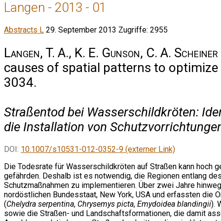
Langen - 2013 - 01
Abstracts L
29. September 2013
Zugriffe: 2955
Langen, T. A., K. E. Gunson, C. A. Scheiner 
causes of spatial patterns to optimize
3034.
Straßentod bei Wasserschildkröten: Ide
die Installation von Schutzvorrichtunge
DOI:
10.1007/s10531-012-0352-9 (externer Link)
Die Todesrate für Wasserschildkröten auf Straßen kann hoch g
gefährden. Deshalb ist es notwendig, die Regionen entlang de
Schutzmaßnahmen zu implementieren. Über zwei Jahre hinweg f
nordöstlichen Bundesstaat, New York, USA und erfassten die 
(
Chelydra serpentina
,
Chrysemys picta
,
Emydoidea blandingii
).
sowie die Straßen- und Landschaftsformationen, die damit assoz