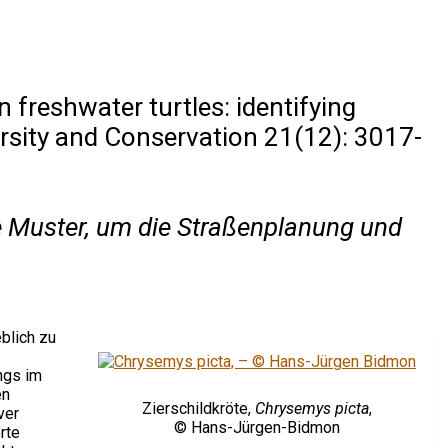
 freshwater turtles: identifying
ersity and Conservation 21(12): 3017-
he Muster, um die Straßenplanung und
blich zu
ngs im
en
Zierschildkröte,
Chrysemys picta
,
ver
© Hans-Jürgen-Bidmon
rte