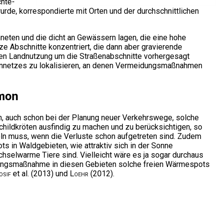
chte-
rde, korrespondierte mit Orten und der durchschnittlichen
eten und die dicht an Gewässern lagen, die eine hohe
e Abschnitte konzentriert, die dann aber gravierende
en Landnutzung um die Straßenabschnitte vorhergesagt
aßennetzes zu lokalisieren, an denen Vermeidungsmaßnahmen
dmon
, auch schon bei der Planung neuer Verkehrswege, solche
hildkröten ausfindig zu machen und zu berücksichtigen, so
eln muss, wenn die Verluste schon aufgetreten sind. Zudem
s in Waldgebieten, wie attraktiv sich in der Sonne
hselwarme Tiere sind. Vielleicht wäre es ja sogar durchaus
ungsmaßnahme in diesen Gebieten solche freien Wärmespots
osif
et al. (2013) und
Loehr
(2012).