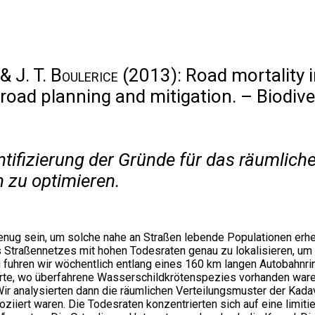
& J. T. Boulerice
(2013): Road mortality in
 road planning and mitigation. – Biodiv
ntifizierung der Gründe für das räumlic
n zu optimieren.
enug sein, um solche nahe an Straßen lebende Populationen erhe
s Straßennetzes mit hohen Todesraten genau zu lokalisieren, um
uhren wir wöchentlich entlang eines 160 km langen Autobahnri
Orte, wo überfahrene Wasserschildkrötenspezies vorhanden war
 Wir analysierten dann die räumlichen Verteilungsmuster der Kada
iiert waren. Die Todesraten konzentrierten sich auf eine limitie