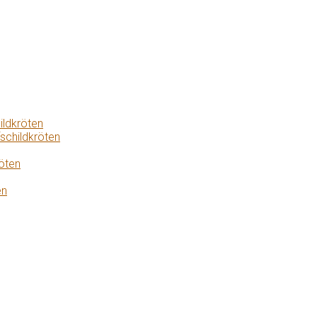
ildkröten
schildkröten
öten
en