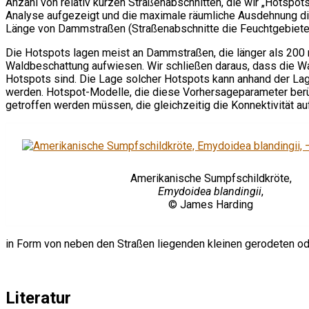
Anzahl von relativ kurzen Straßenabschnitten, die wir „Hotspot
Analyse aufgezeigt und die maximale räumliche Ausdehnung die
Länge von Dammstraßen (Straßenabschnitte die Feuchtgebiete 
Die Hotspots lagen meist an Dammstraßen, die länger als 200
Waldbeschattung aufwiesen. Wir schließen daraus, dass die Was
Hotspots sind. Die Lage solcher Hotspots kann anhand der L
werden. Hotspot-Modelle, die diese Vorhersageparameter berü
getroffen werden müssen, die gleichzeitig die Konnektivität auf
Amerikanische Sumpfschildkröte,
Emydoidea blandingii
,
© James Harding
in Form von neben den Straßen liegenden kleinen gerodeten od
Literatur