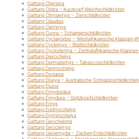
Gattung Chersina
Gattung Chitra – Kurzkopf-Weichschildkröten
Gattung Chrysemys – Zierschildkröten
Gattung Claudius
Gattung Clemmys
Gattung Cuora – Scharnierschildkröten
Gattung Cyclanorbis – Westafrikanische Klappen-W
Gattung Cyclemys – Blattschildkröten
Gattung Cycloderma – Zentralafrikanische Klappen
Gattung Deirochelys
Gattung Dermatemys – Tabascoschildkröten
Gattung Dermochelys
Gattung Dogania
Gattung Elseya – Australische Schnappschildkröten
Gattung Elusor
Gattung Emydoidea
Gattung Emydura – Spitzkopfschildkröten
Gattung Emys
Gattung Eretmochelys
Gattung Erymnochelys
Gattung Geochelone
Gattung Geoclemys
Gattung Geoemyda – Zacken-Erdschildkröten