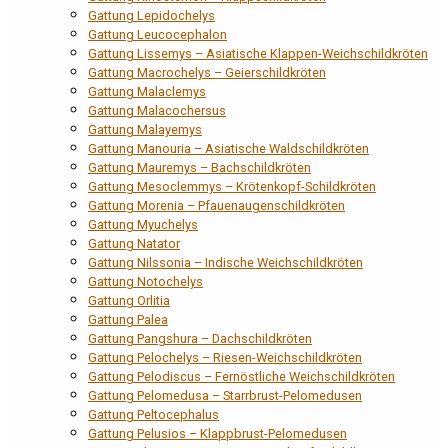
Gattung Lepidochelys
Gattung Leucocephalon
Gattung Lissemys – Asiatische Klappen-Weichschildkröten
Gattung Macrochelys – Geierschildkröten
Gattung Malaclemys
Gattung Malacochersus
Gattung Malayemys
Gattung Manouria – Asiatische Waldschildkröten
Gattung Mauremys – Bachschildkröten
Gattung Mesoclemmys – Krötenkopf-Schildkröten
Gattung Morenia – Pfauenaugenschildkröten
Gattung Myuchelys
Gattung Natator
Gattung Nilssonia – Indische Weichschildkröten
Gattung Notochelys
Gattung Orlitia
Gattung Palea
Gattung Pangshura – Dachschildkröten
Gattung Pelochelys – Riesen-Weichschildkröten
Gattung Pelodiscus – Fernöstliche Weichschildkröten
Gattung Pelomedusa – Starrbrust-Pelomedusen
Gattung Peltocephalus
Gattung Pelusios – Klappbrust-Pelomedusen