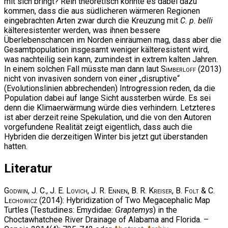
mit sich bringt? Rein theoretisch könnte es dabei dazu
kommen, dass die aus südlicheren wärmeren Regionen
eingebrachten Arten zwar durch die Kreuzung mit
C. p. belli
kälteresistenter werden, was ihnen bessere
Überlebenschancen im Norden einräumen mag, dass aber die
Gesamtpopulation insgesamt weniger kälteresistent wird,
was nachteilig sein kann, zumindest in extrem kalten Jahren.
In einem solchen Fall müsste man dann laut
Simberloff
(2013)
nicht von invasiven sondern von einer „disruptive“
(Evolutionslinien abbrechenden) Introgression reden, da die
Population dabei auf lange Sicht aussterben würde. Es sei
denn die Klimaerwärmung würde dies verhindern. Letzteres
ist aber derzeit reine Spekulation, und die von den Autoren
vorgefundene Realität zeigt eigentlich, dass auch die
Hybriden die derzeitigen Winter bis jetzt gut überstanden
hatten.
Literatur
Godwin, J. C., J. E. Lovich, J. R. Ennen, B. R. Kreiser, B. Folt & C.
Lechowicz
(2014): Hybridization of Two Megacephalic Map
Turtles (Testudines: Emydidae:
Graptemys
) in the
Choctawhatchee River Drainage of Alabama and Florida. –