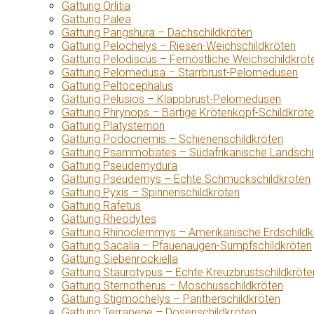
Gattung Orlitia
Gattung Palea
Gattung Pangshura – Dachschildkröten
Gattung Pelochelys – Riesen-Weichschildkröten
Gattung Pelodiscus – Fernöstliche Weichschildkröt
Gattung Pelomedusa – Starrbrust-Pelomedusen
Gattung Peltocephalus
Gattung Pelusios – Klappbrust-Pelomedusen
Gattung Phrynops – Bärtige Krötenkopf-Schildkröt
Gattung Platysternon
Gattung Podocnemis – Schienenschildkröten
Gattung Psammobates – Südafrikanische Landschi
Gattung Pseudemydura
Gattung Pseudemys – Echte Schmuckschildkröten
Gattung Pyxis – Spinnenschildkröten
Gattung Rafetus
Gattung Rheodytes
Gattung Rhinoclemmys – Amerikanische Erdschildk
Gattung Sacalia – Pfauenaugen-Sumpfschildkröten
Gattung Siebenrockiella
Gattung Staurotypus – Echte Kreuzbrustschildkröte
Gattung Sternotherus – Moschusschildkröten
Gattung Stigmochelys – Pantherschildkröten
Gattung Terrapene – Dosenschildkröten