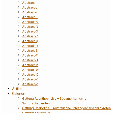
Abstract-I
Abstract-J
Abstract-K
Abstract-L
Abstract-M
Abstract-N
Abstract-O
Abstract-P
Abstract-Q
Abstract-R
Abstract-S
Abstract-T
Abstract-U
Abstract-V
Abstract-W
Abstract-X
Abstract-Y
Abstract-Z
Artikel
Galerien
Gattung Acanthochelys – Südamerikanische
Sumpfschildkröten
Gattung Chelodina – Australische Schlangenhalsschildkröten
Gattung Actinemys