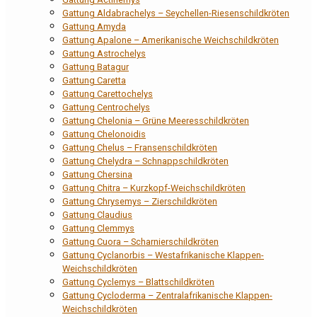
Gattung Aldabrachelys – Seychellen-Riesenschildkröten
Gattung Amyda
Gattung Apalone – Amerikanische Weichschildkröten
Gattung Astrochelys
Gattung Batagur
Gattung Caretta
Gattung Carettochelys
Gattung Centrochelys
Gattung Chelonia – Grüne Meeresschildkröten
Gattung Chelonoidis
Gattung Chelus – Fransenschildkröten
Gattung Chelydra – Schnappschildkröten
Gattung Chersina
Gattung Chitra – Kurzkopf-Weichschildkröten
Gattung Chrysemys – Zierschildkröten
Gattung Claudius
Gattung Clemmys
Gattung Cuora – Scharnierschildkröten
Gattung Cyclanorbis – Westafrikanische Klappen-
Weichschildkröten
Gattung Cyclemys – Blattschildkröten
Gattung Cycloderma – Zentralafrikanische Klappen-
Weichschildkröten