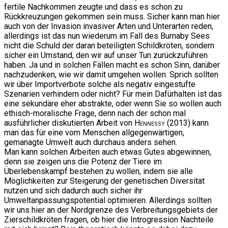
fertile Nachkommen zeugte und dass es schon zu
Rückkreuzungen gekommen sein muss. Sicher kann man hier
auch von der Invasion invasiver Arten und Unterarten reden,
allerdings ist das nun wiederum im Fall des Burnaby Sees
nicht die Schuld der daran beteiligten Schildkröten, sondern
sicher ein Umstand, den wir auf unser Tun zurückzuführen
haben. Ja und in solchen Fällen macht es schon Sinn, darüber
nachzudenken, wie wir damit umgehen wollen. Sprich sollten
wir über Importverbote solche als negativ eingestufte
Szenarien verhindern oder nicht? Für mein Dafürhalten ist das
eine sekundäre eher abstrakte, oder wenn Sie so wollen auch
ethisch-moralische Frage, denn nach der schon mal
ausführlicher diskutierten Arbeit von
Hennessy
(2013) kann
man das für eine vom Menschen allgegenwärtigen,
gemanagte Umwelt auch durchaus anders sehen.
Man kann solchen Arbeiten auch etwas Gutes abgewinnen,
denn sie zeigen uns die Potenz der Tiere im
Überlebenskampf bestehen zu wollen, indem sie alle
Möglichkeiten zur Steigerung der genetischen Diversität
nutzen und sich dadurch auch sicher ihr
Umweltanpassungspotential optimieren. Allerdings sollten
wir uns hier an der Nordgrenze des Verbreitungsgebiets der
Zierschildkröten fragen, ob hier die Introgression Nachteile