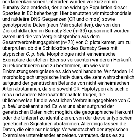
nordamerikanischen Unterarten wurden vor kurzem im
Burnaby See entdeckt, der eine wichtige Population dieser
Spezies in BC beherbergt. Hier benutzten wir mitochondriale
und nukleäre DNS-Sequenzen (CR und c-mos) sowie
genotypische Daten (neun Mikrosatelliten), die von den
Zierschildkröten im Burnaby See (n=39) gesammelt worden
waren und die von Vergleichsproben aus dem
Gesamtverbreitungsgebiet (n=73) von C. picta kamen, um zu
überprüfen, ob die Schildkröten des Burnaby Sees mit
atypischer
C. p. belli
Morphologie nicht-einheimische
Exemplare darstellen. Ebenso versuchten wir deren Herkunft
zu rekonstruieren und zu bestimmen, um wie viele
Einkreuzungsereignisse es sich wohl handelte. Wir fanden 14
morphologisch untypische Individuen, die sehr wahrscheinlich
aufgrund der genetischen Befunde von nicht-einheimischen
Arten abstammen, da sie sowohl CR-Haplotypen als auch c-
mos und andere Mikrosatellitenallele trugen, die
üblicherweise für die westlichen Verbreitungsgebiete von
C.
p. belli
unbekannt sind. Es war uns aber aufgrund der
genetischen Daten nicht möglich, die geographische Herkunft
oder die Unterart zu identifizieren, von der diese untypischen
genetischen Signaturen abstammen. Allerdings lassen die
Daten, die eine nur niedrige Verwandtschaft der atypischen
Exemplare untereinander anzeigen, vermuten, dass es zu