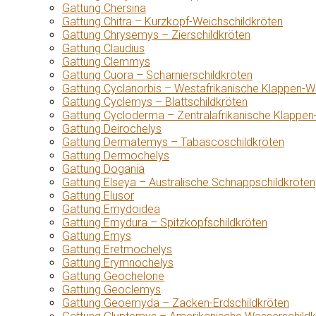
Gattung Chersina
Gattung Chitra – Kurzkopf-Weichschildkröten
Gattung Chrysemys – Zierschildkröten
Gattung Claudius
Gattung Clemmys
Gattung Cuora – Scharnierschildkröten
Gattung Cyclanorbis – Westafrikanische Klappen-W
Gattung Cyclemys – Blattschildkröten
Gattung Cycloderma – Zentralafrikanische Klappen
Gattung Deirochelys
Gattung Dermatemys – Tabascoschildkröten
Gattung Dermochelys
Gattung Dogania
Gattung Elseya – Australische Schnappschildkröten
Gattung Elusor
Gattung Emydoidea
Gattung Emydura – Spitzkopfschildkröten
Gattung Emys
Gattung Eretmochelys
Gattung Erymnochelys
Gattung Geochelone
Gattung Geoclemys
Gattung Geoemyda – Zacken-Erdschildkröten