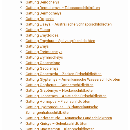
Gattung Deirochelys
Gattung Dermatemys – Tabascoschildkröten
Gattung Dermochelys
Gattung Dogania
Gattung Elseya – Australische Schnappschildkröten
Gattung Elusor
Gattung Emydoidea
Gattung Emydura – Spitzkopfschildkröten
Gattung Emys
Gattung Eretmochelys
Gattung Erymnochelys
Gattung Geochelone
Gattung Geoclemys
Gattung Geoemyda – Zacken-Erdschildkröten
Gattung Glyptemys – Amerikanische Wasserschildkröten
Gattung Gopherus – Gopherschildkröten
Gattung Graptemys – Höckerschildkröten
Gattung Heosemys – Asiatische Erdschildkröten
Gattung Homopus – Flachschildkröten
Gattung Hydromedusa – Südamerikanische
Schlangenhalsschildkröten
Gattung Indotestudo – Asiatische Landschildkröten
Gattung Kinixys – Gelenkschildkröten
Gattung Kinosternon – Klappschildkröten