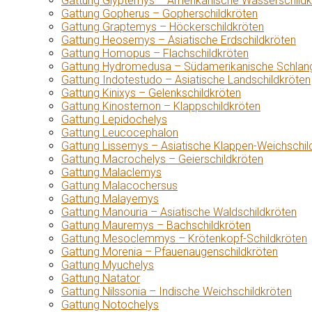
Gattung Glyptemys – Amerikanische Wasserschildk
Gattung Gopherus – Gopherschildkröten
Gattung Graptemys – Höckerschildkröten
Gattung Heosemys – Asiatische Erdschildkröten
Gattung Homopus – Flachschildkröten
Gattung Hydromedusa – Südamerikanische Schlang
Gattung Indotestudo – Asiatische Landschildkröten
Gattung Kinixys – Gelenkschildkröten
Gattung Kinosternon – Klappschildkröten
Gattung Lepidochelys
Gattung Leucocephalon
Gattung Lissemys – Asiatische Klappen-Weichschil
Gattung Macrochelys – Geierschildkröten
Gattung Malaclemys
Gattung Malacochersus
Gattung Malayemys
Gattung Manouria – Asiatische Waldschildkröten
Gattung Mauremys – Bachschildkröten
Gattung Mesoclemmys – Krötenkopf-Schildkröten
Gattung Morenia – Pfauenaugenschildkröten
Gattung Myuchelys
Gattung Natator
Gattung Nilssonia – Indische Weichschildkröten
Gattung Notochelys