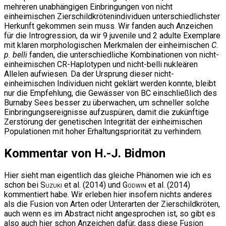
mehreren unabhängigen Einbringungen von nicht
einheimischen Zierschildkrötenindividuen unterschiedlichster
Herkunft gekommen sein muss. Wir fanden auch Anzeichen
für die Introgression, da wir 9 juvenile und 2 adulte Exemplare
mit klaren morphologischen Merkmalen der einheimischen
C.
p. belli
fanden, die unterschiedliche Kombinationen von nicht-
einheimischen CR-Haplotypen und nicht-belli nukleären
Allelen aufwiesen. Da der Ursprung dieser nicht-
einheimischen Individuen nicht geklärt werden konnte, bleibt
nur die Empfehlung, die Gewässer von BC einschließlich des
Burnaby Sees besser zu überwachen, um schneller solche
Einbringungsereignisse aufzuspüren, damit die zukünftige
Zerstörung der genetischen Integrität der einheimischen
Populationen mit hoher Erhaltungspriorität zu verhindern.
Kommentar von H.-J. Bidmon
Hier sieht man eigentlich das gleiche Phänomen wie ich es
schon bei
Suzuki
et al. (2014) und
Godwin
et al. (2014)
kommentiert habe. Wir erleben hier insofern nichts anderes
als die Fusion von Arten oder Unterarten der Zierschildkröten,
auch wenn es im Abstract nicht angesprochen ist, so gibt es
also auch hier schon Anzeichen dafür, dass diese Fusion