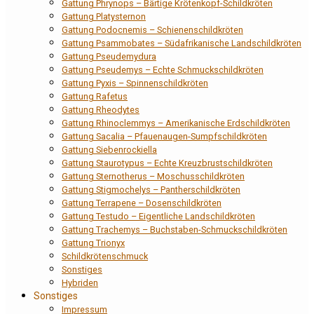
Gattung Phrynops – Bärtige Krötenkopf-Schildkröten
Gattung Platysternon
Gattung Podocnemis – Schienenschildkröten
Gattung Psammobates – Südafrikanische Landschildkröten
Gattung Pseudemydura
Gattung Pseudemys – Echte Schmuckschildkröten
Gattung Pyxis – Spinnenschildkröten
Gattung Rafetus
Gattung Rheodytes
Gattung Rhinoclemmys – Amerikanische Erdschildkröten
Gattung Sacalia – Pfauenaugen-Sumpfschildkröten
Gattung Siebenrockiella
Gattung Staurotypus – Echte Kreuzbrustschildkröten
Gattung Sternotherus – Moschusschildkröten
Gattung Stigmochelys – Pantherschildkröten
Gattung Terrapene – Dosenschildkröten
Gattung Testudo – Eigentliche Landschildkröten
Gattung Trachemys – Buchstaben-Schmuckschildkröten
Gattung Trionyx
Schildkrötenschmuck
Sonstiges
Hybriden
Sonstiges
Impressum