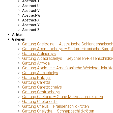
Abstract-T
Abstract-U
Abstract-V
Abstract-W
Abstract-X
Abstract-Y
Abstract-Z
Artikel
Galerien
Gattung Chelodina – Australische Schlangenhalssch
Gattung Acanthochelys – Südamerikanische Sumpf
Gattung Actinemys
Gattung Aldabrachelys – Seychellen-Riesenschildkr
Gattung Amyda
Gattung Apalone – Amerikanische Weichschildkröt
Gattung Astrochelys
Gattung Batagur
Gattung Caretta
Gattung Carettochelys
Gattung Centrochelys
Gattung Chelonia – Grüne Meeresschildkröten
Gattung Chelonoidis
Gattung Chelus – Fransenschildkröten
Gattung Chelydra – Schnappschildkröten