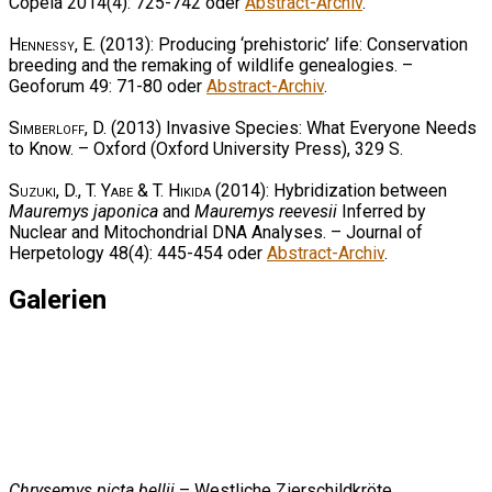
Copeia 2014(4): 725-742 oder
Abstract-Archiv
.
Hennessy, E.
(2013): Producing ‘prehistoric’ life: Conservation
breeding and the remaking of wildlife genealogies. –
Geoforum 49: 71-80 oder
Abstract-Archiv
.
Simberloff, D.
(2013) Invasive Species: What Everyone Needs
to Know. – Oxford (Oxford University Press), 329 S.
Suzuki, D., T. Yabe & T. Hikida
(2014): Hybridization between
Mauremys japonica
and
Mauremys reevesii
Inferred by
Nuclear and Mitochondrial DNA Analyses. – Journal of
Herpetology 48(4): 445-454 oder
Abstract-Archiv
.
Galerien
Chrysemys picta bellii
– Westliche Zierschildkröte