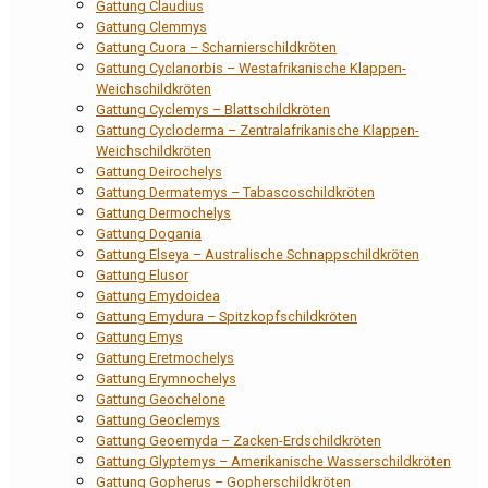
Gattung Claudius
Gattung Clemmys
Gattung Cuora – Scharnierschildkröten
Gattung Cyclanorbis – Westafrikanische Klappen-
Weichschildkröten
Gattung Cyclemys – Blattschildkröten
Gattung Cycloderma – Zentralafrikanische Klappen-
Weichschildkröten
Gattung Deirochelys
Gattung Dermatemys – Tabascoschildkröten
Gattung Dermochelys
Gattung Dogania
Gattung Elseya – Australische Schnappschildkröten
Gattung Elusor
Gattung Emydoidea
Gattung Emydura – Spitzkopfschildkröten
Gattung Emys
Gattung Eretmochelys
Gattung Erymnochelys
Gattung Geochelone
Gattung Geoclemys
Gattung Geoemyda – Zacken-Erdschildkröten
Gattung Glyptemys – Amerikanische Wasserschildkröten
Gattung Gopherus – Gopherschildkröten