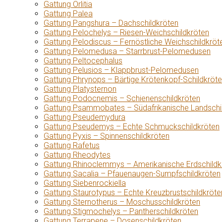
Gattung Orlitia
Gattung Palea
Gattung Pangshura – Dachschildkröten
Gattung Pelochelys – Riesen-Weichschildkröten
Gattung Pelodiscus – Fernöstliche Weichschildkröt
Gattung Pelomedusa – Starrbrust-Pelomedusen
Gattung Peltocephalus
Gattung Pelusios – Klappbrust-Pelomedusen
Gattung Phrynops – Bärtige Krötenkopf-Schildkröt
Gattung Platysternon
Gattung Podocnemis – Schienenschildkröten
Gattung Psammobates – Südafrikanische Landschi
Gattung Pseudemydura
Gattung Pseudemys – Echte Schmuckschildkröten
Gattung Pyxis – Spinnenschildkröten
Gattung Rafetus
Gattung Rheodytes
Gattung Rhinoclemmys – Amerikanische Erdschildk
Gattung Sacalia – Pfauenaugen-Sumpfschildkröten
Gattung Siebenrockiella
Gattung Staurotypus – Echte Kreuzbrustschildkröte
Gattung Sternotherus – Moschusschildkröten
Gattung Stigmochelys – Pantherschildkröten
Gattung Terrapene – Dosenschildkröten