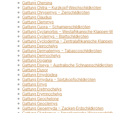
Gattung Chersina
Gattung Chitra – Kurzkopf-Weichschildkröten
Gattung Chrysemys – Zierschildkröten
Gattung Claudius
Gattung Clemmys
Gattung Cuora – Scharnierschildkröten
Gattung Cyclanorbis – Westafrikanische Klappen-W
Gattung Cyclemys – Blattschildkröten
Gattung Cycloderma – Zentralafrikanische Klappen
Gattung Deirochelys
Gattung Dermatemys – Tabascoschildkröten
Gattung Dermochelys
Gattung Dogania
Gattung Elseya – Australische Schnappschildkröten
Gattung Elusor
Gattung Emydoidea
Gattung Emydura – Spitzkopfschildkröten
Gattung Emys
Gattung Eretmochelys
Gattung Erymnochelys
Gattung Geochelone
Gattung Geoclemys
Gattung Geoemyda – Zacken-Erdschildkröten