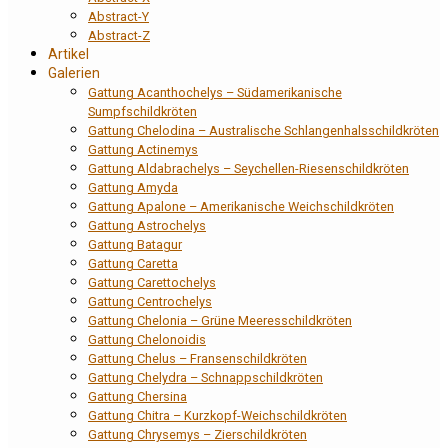
Abstract-Y
Abstract-Z
Artikel
Galerien
Gattung Acanthochelys – Südamerikanische
Sumpfschildkröten
Gattung Chelodina – Australische Schlangenhalsschildkröten
Gattung Actinemys
Gattung Aldabrachelys – Seychellen-Riesenschildkröten
Gattung Amyda
Gattung Apalone – Amerikanische Weichschildkröten
Gattung Astrochelys
Gattung Batagur
Gattung Caretta
Gattung Carettochelys
Gattung Centrochelys
Gattung Chelonia – Grüne Meeresschildkröten
Gattung Chelonoidis
Gattung Chelus – Fransenschildkröten
Gattung Chelydra – Schnappschildkröten
Gattung Chersina
Gattung Chitra – Kurzkopf-Weichschildkröten
Gattung Chrysemys – Zierschildkröten