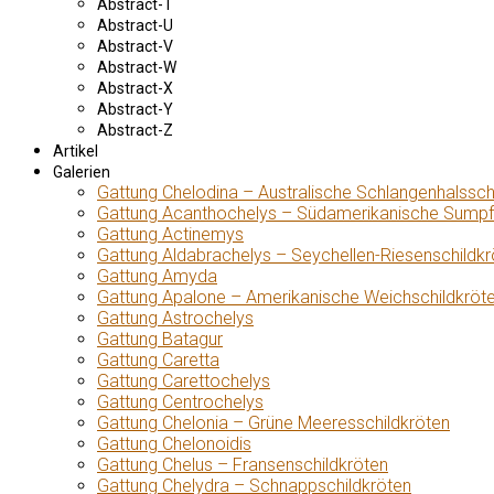
Abstract-T
Abstract-U
Abstract-V
Abstract-W
Abstract-X
Abstract-Y
Abstract-Z
Artikel
Galerien
Gattung Chelodina – Australische Schlangenhalssch
Gattung Acanthochelys – Südamerikanische Sumpf
Gattung Actinemys
Gattung Aldabrachelys – Seychellen-Riesenschildkr
Gattung Amyda
Gattung Apalone – Amerikanische Weichschildkröt
Gattung Astrochelys
Gattung Batagur
Gattung Caretta
Gattung Carettochelys
Gattung Centrochelys
Gattung Chelonia – Grüne Meeresschildkröten
Gattung Chelonoidis
Gattung Chelus – Fransenschildkröten
Gattung Chelydra – Schnappschildkröten