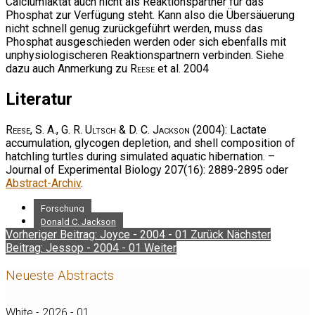
Calciumlaktat auch nicht als Reaktionspartner für das
Phosphat zur Verfügung steht. Kann also die Übersäuerung
nicht schnell genug zurückgeführt werden, muss das
Phosphat ausgeschieden werden oder sich ebenfalls mit
unphysiologischeren Reaktionspartnern verbinden. Siehe
dazu auch Anmerkung zu
Reese
et al. 2004
Literatur
Reese, S. A., G. R. Ultsch & D. C. Jackson
(2004): Lactate
accumulation, glycogen depletion, and shell composition of
hatchling turtles during simulated aquatic hibernation. –
Journal of Experimental Biology 207(16): 2889-2895 oder
Abstract-Archiv
.
Forschung
Donald C. Jackson
Vorheriger Beitrag: Joyce - 2004 - 01
Zurück
Nächster
Beitrag: Jessop - 2004 - 01
Weiter
Neueste Abstracts
White - 2026 - 01