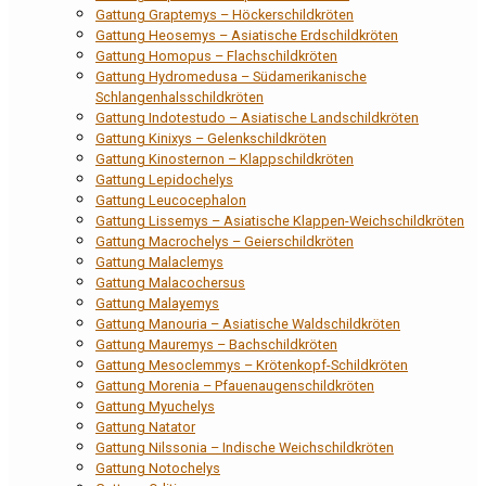
Gattung Graptemys – Höckerschildkröten
Gattung Heosemys – Asiatische Erdschildkröten
Gattung Homopus – Flachschildkröten
Gattung Hydromedusa – Südamerikanische
Schlangenhalsschildkröten
Gattung Indotestudo – Asiatische Landschildkröten
Gattung Kinixys – Gelenkschildkröten
Gattung Kinosternon – Klappschildkröten
Gattung Lepidochelys
Gattung Leucocephalon
Gattung Lissemys – Asiatische Klappen-Weichschildkröten
Gattung Macrochelys – Geierschildkröten
Gattung Malaclemys
Gattung Malacochersus
Gattung Malayemys
Gattung Manouria – Asiatische Waldschildkröten
Gattung Mauremys – Bachschildkröten
Gattung Mesoclemmys – Krötenkopf-Schildkröten
Gattung Morenia – Pfauenaugenschildkröten
Gattung Myuchelys
Gattung Natator
Gattung Nilssonia – Indische Weichschildkröten
Gattung Notochelys