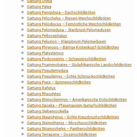
Gattung Orlitia
Gattung Palea
Gattung Pangshura – Dachschildkröten
Gattung Pelochelys – Riesen-Weichschildkröten
Gattung Pelodiscus – Fernöstliche Weichschildkröten
Gattung Pelomedusa – Starrbrust-Pelomedusen
Gattung Peltocephalus
Gattung Pelusios – Klappbrust-Pelomedusen
Gattung Phrynops – Bärtige Krötenkopf-Schildkröten
Gattung Platysternon
Gattung Podocnemis – Schienenschildkröten
Gattung Psammobates – Südafrikanische Landschildkröten
Gattung Pseudemydura
Gattung Pseudemys – Echte Schmuckschildkröten
Gattung Pyxis – Spinnenschildkröten
Gattung Rafetus
Gattung Rheodytes
Gattung Rhinoclemmys – Amerikanische Erdschildkröten
Gattung Sacalia – Pfauenaugen-Sumpfschildkröten
Gattung Siebenrockiella
Gattung Staurotypus – Echte Kreuzbrustschildkröten
Gattung Sternotherus – Moschusschildkröten
Gattung Stigmochelys – Pantherschildkröten
Gattung Terrapene – Dosenschildkröten