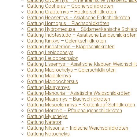
Gattung Glyptemys – Amerikanische Wasserschildk
Gattung Gopherus – Gopherschildkröten
Gattung Graptemys – Höckerschildkröten
Gattung Heosemys – Asiatische Erdschildkröten
Gattung Homopus – Flachschildkröten
Gattung Hydromedusa – Südamerikanische Schlang
Gattung Indotestudo – Asiatische Landschildkröten
Gattung Kinixys – Gelenkschildkröten
Gattung Kinosternon – Klappschildkröten
Gattung Lepidochelys
Gattung Leucocephalon
Gattung Lissemys – Asiatische Klappen-Weichschil
Gattung Macrochelys – Geierschildkröten
Gattung Malaclemys
Gattung Malacochersus
Gattung Malayemys
Gattung Manouria – Asiatische Waldschildkröten
Gattung Mauremys – Bachschildkröten
Gattung Mesoclemmys – Krötenkopf-Schildkröten
Gattung Morenia – Pfauenaugenschildkröten
Gattung Myuchelys
Gattung Natator
Gattung Nilssonia – Indische Weichschildkröten
Gattung Notochelys