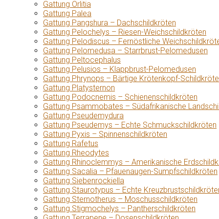
Gattung Orlitia
Gattung Palea
Gattung Pangshura – Dachschildkröten
Gattung Pelochelys – Riesen-Weichschildkröten
Gattung Pelodiscus – Fernöstliche Weichschildkröt
Gattung Pelomedusa – Starrbrust-Pelomedusen
Gattung Peltocephalus
Gattung Pelusios – Klappbrust-Pelomedusen
Gattung Phrynops – Bärtige Krötenkopf-Schildkröt
Gattung Platysternon
Gattung Podocnemis – Schienenschildkröten
Gattung Psammobates – Südafrikanische Landschi
Gattung Pseudemydura
Gattung Pseudemys – Echte Schmuckschildkröten
Gattung Pyxis – Spinnenschildkröten
Gattung Rafetus
Gattung Rheodytes
Gattung Rhinoclemmys – Amerikanische Erdschildk
Gattung Sacalia – Pfauenaugen-Sumpfschildkröten
Gattung Siebenrockiella
Gattung Staurotypus – Echte Kreuzbrustschildkröte
Gattung Sternotherus – Moschusschildkröten
Gattung Stigmochelys – Pantherschildkröten
Gattung Terrapene – Dosenschildkröten