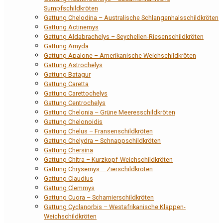
Sumpfschildkröten
Gattung Chelodina – Australische Schlangenhalsschildkröten
Gattung Actinemys
Gattung Aldabrachelys – Seychellen-Riesenschildkröten
Gattung Amyda
Gattung Apalone – Amerikanische Weichschildkröten
Gattung Astrochelys
Gattung Batagur
Gattung Caretta
Gattung Carettochelys
Gattung Centrochelys
Gattung Chelonia – Grüne Meeresschildkröten
Gattung Chelonoidis
Gattung Chelus – Fransenschildkröten
Gattung Chelydra – Schnappschildkröten
Gattung Chersina
Gattung Chitra – Kurzkopf-Weichschildkröten
Gattung Chrysemys – Zierschildkröten
Gattung Claudius
Gattung Clemmys
Gattung Cuora – Scharnierschildkröten
Gattung Cyclanorbis – Westafrikanische Klappen-
Weichschildkröten