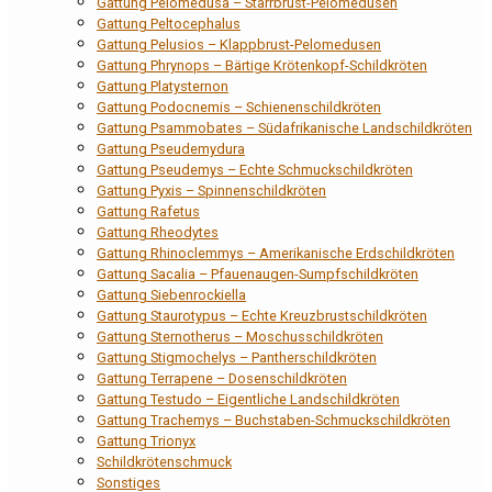
Gattung Pelomedusa – Starrbrust-Pelomedusen
Gattung Peltocephalus
Gattung Pelusios – Klappbrust-Pelomedusen
Gattung Phrynops – Bärtige Krötenkopf-Schildkröten
Gattung Platysternon
Gattung Podocnemis – Schienenschildkröten
Gattung Psammobates – Südafrikanische Landschildkröten
Gattung Pseudemydura
Gattung Pseudemys – Echte Schmuckschildkröten
Gattung Pyxis – Spinnenschildkröten
Gattung Rafetus
Gattung Rheodytes
Gattung Rhinoclemmys – Amerikanische Erdschildkröten
Gattung Sacalia – Pfauenaugen-Sumpfschildkröten
Gattung Siebenrockiella
Gattung Staurotypus – Echte Kreuzbrustschildkröten
Gattung Sternotherus – Moschusschildkröten
Gattung Stigmochelys – Pantherschildkröten
Gattung Terrapene – Dosenschildkröten
Gattung Testudo – Eigentliche Landschildkröten
Gattung Trachemys – Buchstaben-Schmuckschildkröten
Gattung Trionyx
Schildkrötenschmuck
Sonstiges