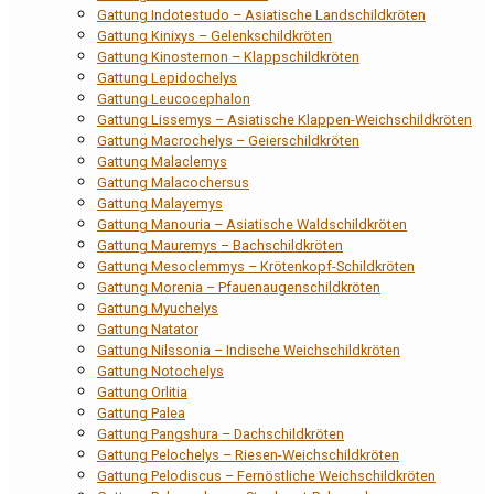
Gattung Indotestudo – Asiatische Landschildkröten
Gattung Kinixys – Gelenkschildkröten
Gattung Kinosternon – Klappschildkröten
Gattung Lepidochelys
Gattung Leucocephalon
Gattung Lissemys – Asiatische Klappen-Weichschildkröten
Gattung Macrochelys – Geierschildkröten
Gattung Malaclemys
Gattung Malacochersus
Gattung Malayemys
Gattung Manouria – Asiatische Waldschildkröten
Gattung Mauremys – Bachschildkröten
Gattung Mesoclemmys – Krötenkopf-Schildkröten
Gattung Morenia – Pfauenaugenschildkröten
Gattung Myuchelys
Gattung Natator
Gattung Nilssonia – Indische Weichschildkröten
Gattung Notochelys
Gattung Orlitia
Gattung Palea
Gattung Pangshura – Dachschildkröten
Gattung Pelochelys – Riesen-Weichschildkröten
Gattung Pelodiscus – Fernöstliche Weichschildkröten