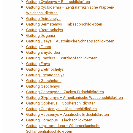
Gattung Cyclemys – Blattschildkröten
Gattung Cycloderma – Zentralafrikanische Klappen-
Weichschildkröten
Gattung Deirochelys
Gattung Dermatemys – Tabascoschildkröten
Gattung Dermochelys
Gattung Dogania
Gattung Elseya – Australische Schnappschildkröten
Gattung Elusor
Gattung Emydoidea
Gattung Emydura – Spitzkopfschildkröten
Gattung Emys
Gattung Eretmochelys
Gattung Erymnochelys
Gattung Geochelone
Gattung Geoclemys
Gattung Geoemyda – Zacken-Erdschildkröten
Gattung Glyptemys – Amerikanische Wasserschildkröten
Gattung Gopherus – Gopherschildkröten
Gattung Graptemys – Höckerschildkröten
Gattung Heosemys – Asiatische Erdschildkröten
Gattung Homopus – Flachschildkröten
Gattung Hydromedusa – Südamerikanische
Schlangenhalsschildkröten