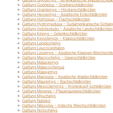
Gattung Glyptemys – Amerikanische Wasserschildk
Gattung Gopherus – Gopherschildkröten
Gattung Graptemys – Höckerschildkröten
Gattung Heosemys – Asiatische Erdschildkröten
Gattung Homopus – Flachschildkröten
Gattung Hydromedusa – Südamerikanische Schlang
Gattung Indotestudo – Asiatische Landschildkröten
Gattung Kinixys – Gelenkschildkröten
Gattung Kinosternon – Klappschildkröten
Gattung Lepidochelys
Gattung Leucocephalon
Gattung Lissemys – Asiatische Klappen-Weichschil
Gattung Macrochelys – Geierschildkröten
Gattung Malaclemys
Gattung Malacochersus
Gattung Malayemys
Gattung Manouria – Asiatische Waldschildkröten
Gattung Mauremys – Bachschildkröten
Gattung Mesoclemmys – Krötenkopf-Schildkröten
Gattung Morenia – Pfauenaugenschildkröten
Gattung Myuchelys
Gattung Natator
Gattung Nilssonia – Indische Weichschildkröten
Gattung Notochelys