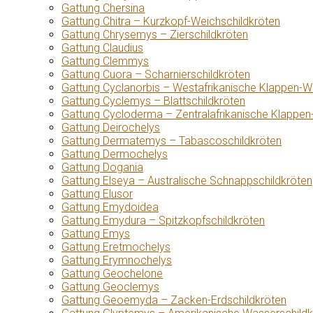
Gattung Chersina
Gattung Chitra – Kurzkopf-Weichschildkröten
Gattung Chrysemys – Zierschildkröten
Gattung Claudius
Gattung Clemmys
Gattung Cuora – Scharnierschildkröten
Gattung Cyclanorbis – Westafrikanische Klappen-W
Gattung Cyclemys – Blattschildkröten
Gattung Cycloderma – Zentralafrikanische Klappen
Gattung Deirochelys
Gattung Dermatemys – Tabascoschildkröten
Gattung Dermochelys
Gattung Dogania
Gattung Elseya – Australische Schnappschildkröten
Gattung Elusor
Gattung Emydoidea
Gattung Emydura – Spitzkopfschildkröten
Gattung Emys
Gattung Eretmochelys
Gattung Erymnochelys
Gattung Geochelone
Gattung Geoclemys
Gattung Geoemyda – Zacken-Erdschildkröten