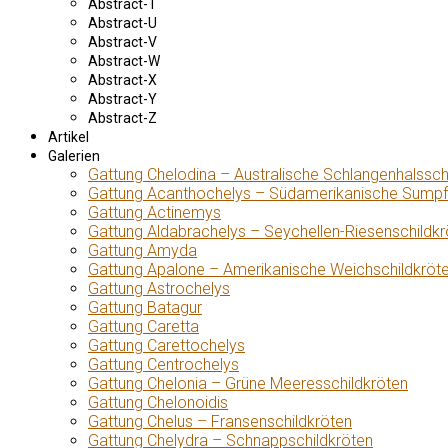
Abstract-T
Abstract-U
Abstract-V
Abstract-W
Abstract-X
Abstract-Y
Abstract-Z
Artikel
Galerien
Gattung Chelodina – Australische Schlangenhalssch
Gattung Acanthochelys – Südamerikanische Sumpf
Gattung Actinemys
Gattung Aldabrachelys – Seychellen-Riesenschildkr
Gattung Amyda
Gattung Apalone – Amerikanische Weichschildkröt
Gattung Astrochelys
Gattung Batagur
Gattung Caretta
Gattung Carettochelys
Gattung Centrochelys
Gattung Chelonia – Grüne Meeresschildkröten
Gattung Chelonoidis
Gattung Chelus – Fransenschildkröten
Gattung Chelydra – Schnappschildkröten