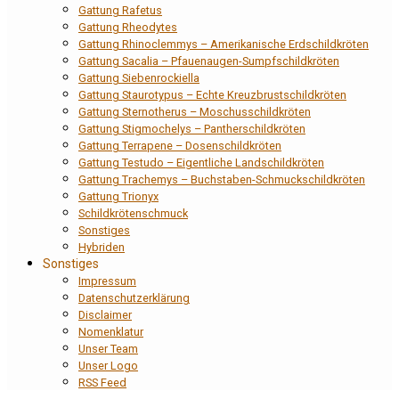
Gattung Rafetus
Gattung Rheodytes
Gattung Rhinoclemmys – Amerikanische Erdschildkröten
Gattung Sacalia – Pfauenaugen-Sumpfschildkröten
Gattung Siebenrockiella
Gattung Staurotypus – Echte Kreuzbrustschildkröten
Gattung Sternotherus – Moschusschildkröten
Gattung Stigmochelys – Pantherschildkröten
Gattung Terrapene – Dosenschildkröten
Gattung Testudo – Eigentliche Landschildkröten
Gattung Trachemys – Buchstaben-Schmuckschildkröten
Gattung Trionyx
Schildkrötenschmuck
Sonstiges
Hybriden
Sonstiges
Impressum
Datenschutzerklärung
Disclaimer
Nomenklatur
Unser Team
Unser Logo
RSS Feed