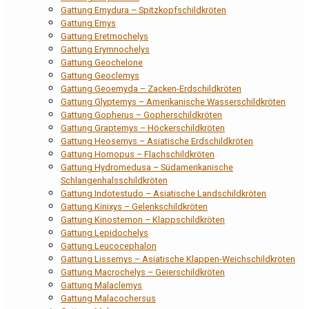
Gattung Emydura – Spitzkopfschildkröten
Gattung Emys
Gattung Eretmochelys
Gattung Erymnochelys
Gattung Geochelone
Gattung Geoclemys
Gattung Geoemyda – Zacken-Erdschildkröten
Gattung Glyptemys – Amerikanische Wasserschildkröten
Gattung Gopherus – Gopherschildkröten
Gattung Graptemys – Höckerschildkröten
Gattung Heosemys – Asiatische Erdschildkröten
Gattung Homopus – Flachschildkröten
Gattung Hydromedusa – Südamerikanische
Schlangenhalsschildkröten
Gattung Indotestudo – Asiatische Landschildkröten
Gattung Kinixys – Gelenkschildkröten
Gattung Kinosternon – Klappschildkröten
Gattung Lepidochelys
Gattung Leucocephalon
Gattung Lissemys – Asiatische Klappen-Weichschildkröten
Gattung Macrochelys – Geierschildkröten
Gattung Malaclemys
Gattung Malacochersus