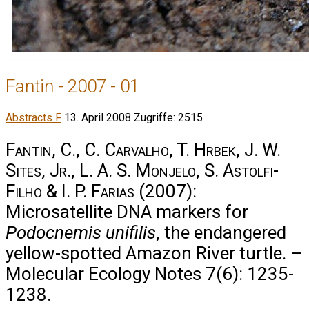
Fantin - 2007 - 01
Abstracts F
13. April 2008
Zugriffe: 2515
Fantin, C., C. Carvalho, T. Hrbek, J. W.
Sites, Jr., L. A. S. Monjelo, S. Astolfi-
Filho & I. P. Farias
(2007):
Microsatellite DNA markers for
Podocnemis unifilis
, the endangered
yellow-spotted Amazon River turtle. –
Molecular Ecology Notes 7(6): 1235-
1238.