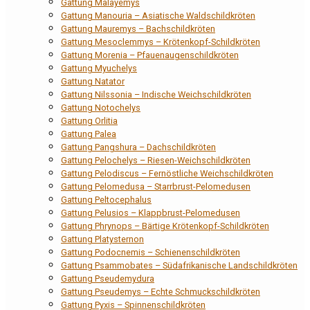
Gattung Malayemys
Gattung Manouria – Asiatische Waldschildkröten
Gattung Mauremys – Bachschildkröten
Gattung Mesoclemmys – Krötenkopf-Schildkröten
Gattung Morenia – Pfauenaugenschildkröten
Gattung Myuchelys
Gattung Natator
Gattung Nilssonia – Indische Weichschildkröten
Gattung Notochelys
Gattung Orlitia
Gattung Palea
Gattung Pangshura – Dachschildkröten
Gattung Pelochelys – Riesen-Weichschildkröten
Gattung Pelodiscus – Fernöstliche Weichschildkröten
Gattung Pelomedusa – Starrbrust-Pelomedusen
Gattung Peltocephalus
Gattung Pelusios – Klappbrust-Pelomedusen
Gattung Phrynops – Bärtige Krötenkopf-Schildkröten
Gattung Platysternon
Gattung Podocnemis – Schienenschildkröten
Gattung Psammobates – Südafrikanische Landschildkröten
Gattung Pseudemydura
Gattung Pseudemys – Echte Schmuckschildkröten
Gattung Pyxis – Spinnenschildkröten