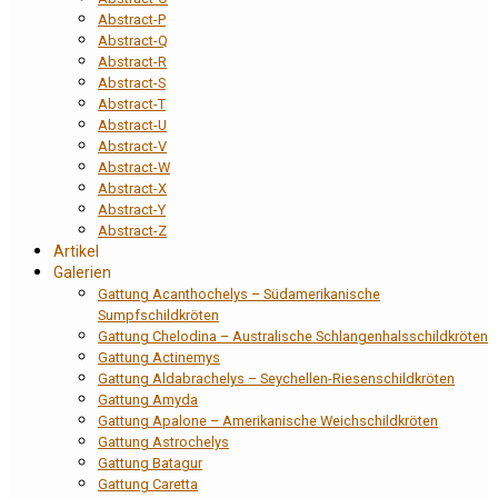
Abstract-P
Abstract-Q
Abstract-R
Abstract-S
Abstract-T
Abstract-U
Abstract-V
Abstract-W
Abstract-X
Abstract-Y
Abstract-Z
Artikel
Galerien
Gattung Acanthochelys – Südamerikanische
Sumpfschildkröten
Gattung Chelodina – Australische Schlangenhalsschildkröten
Gattung Actinemys
Gattung Aldabrachelys – Seychellen-Riesenschildkröten
Gattung Amyda
Gattung Apalone – Amerikanische Weichschildkröten
Gattung Astrochelys
Gattung Batagur
Gattung Caretta