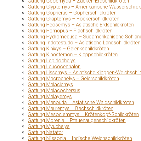
Gattung Geoemyda – Zacken-Erdschildkröten
Gattung Glyptemys – Amerikanische Wasserschildk
Gattung Gopherus – Gopherschildkröten
Gattung Graptemys – Höckerschildkröten
Gattung Heosemys – Asiatische Erdschildkröten
Gattung Homopus – Flachschildkröten
Gattung Hydromedusa – Südamerikanische Schlang
Gattung Indotestudo – Asiatische Landschildkröten
Gattung Kinixys – Gelenkschildkröten
Gattung Kinosternon – Klappschildkröten
Gattung Lepidochelys
Gattung Leucocephalon
Gattung Lissemys – Asiatische Klappen-Weichschil
Gattung Macrochelys – Geierschildkröten
Gattung Malaclemys
Gattung Malacochersus
Gattung Malayemys
Gattung Manouria – Asiatische Waldschildkröten
Gattung Mauremys – Bachschildkröten
Gattung Mesoclemmys – Krötenkopf-Schildkröten
Gattung Morenia – Pfauenaugenschildkröten
Gattung Myuchelys
Gattung Natator
Gattung Nilssonia – Indische Weichschildkröten