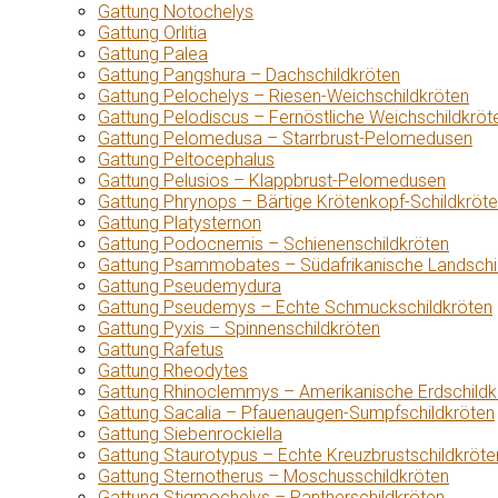
Gattung Notochelys
Gattung Orlitia
Gattung Palea
Gattung Pangshura – Dachschildkröten
Gattung Pelochelys – Riesen-Weichschildkröten
Gattung Pelodiscus – Fernöstliche Weichschildkröt
Gattung Pelomedusa – Starrbrust-Pelomedusen
Gattung Peltocephalus
Gattung Pelusios – Klappbrust-Pelomedusen
Gattung Phrynops – Bärtige Krötenkopf-Schildkröt
Gattung Platysternon
Gattung Podocnemis – Schienenschildkröten
Gattung Psammobates – Südafrikanische Landschi
Gattung Pseudemydura
Gattung Pseudemys – Echte Schmuckschildkröten
Gattung Pyxis – Spinnenschildkröten
Gattung Rafetus
Gattung Rheodytes
Gattung Rhinoclemmys – Amerikanische Erdschildk
Gattung Sacalia – Pfauenaugen-Sumpfschildkröten
Gattung Siebenrockiella
Gattung Staurotypus – Echte Kreuzbrustschildkröte
Gattung Sternotherus – Moschusschildkröten
Gattung Stigmochelys – Pantherschildkröten