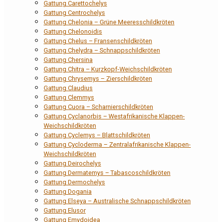
Gattung Carettochelys
Gattung Centrochelys
Gattung Chelonia – Grüne Meeresschildkröten
Gattung Chelonoidis
Gattung Chelus – Fransenschildkröten
Gattung Chelydra – Schnappschildkröten
Gattung Chersina
Gattung Chitra – Kurzkopf-Weichschildkröten
Gattung Chrysemys – Zierschildkröten
Gattung Claudius
Gattung Clemmys
Gattung Cuora – Scharnierschildkröten
Gattung Cyclanorbis – Westafrikanische Klappen-
Weichschildkröten
Gattung Cyclemys – Blattschildkröten
Gattung Cycloderma – Zentralafrikanische Klappen-
Weichschildkröten
Gattung Deirochelys
Gattung Dermatemys – Tabascoschildkröten
Gattung Dermochelys
Gattung Dogania
Gattung Elseya – Australische Schnappschildkröten
Gattung Elusor
Gattung Emydoidea