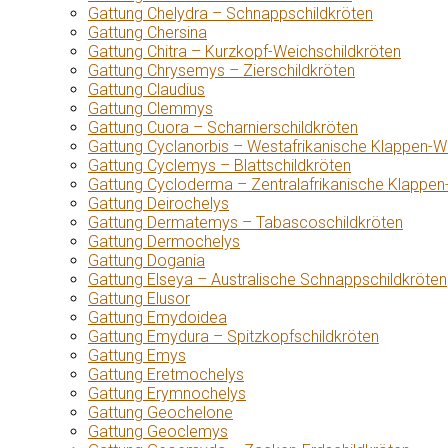
Gattung Chelydra – Schnappschildkröten
Gattung Chersina
Gattung Chitra – Kurzkopf-Weichschildkröten
Gattung Chrysemys – Zierschildkröten
Gattung Claudius
Gattung Clemmys
Gattung Cuora – Scharnierschildkröten
Gattung Cyclanorbis – Westafrikanische Klappen-W
Gattung Cyclemys – Blattschildkröten
Gattung Cycloderma – Zentralafrikanische Klappen
Gattung Deirochelys
Gattung Dermatemys – Tabascoschildkröten
Gattung Dermochelys
Gattung Dogania
Gattung Elseya – Australische Schnappschildkröten
Gattung Elusor
Gattung Emydoidea
Gattung Emydura – Spitzkopfschildkröten
Gattung Emys
Gattung Eretmochelys
Gattung Erymnochelys
Gattung Geochelone
Gattung Geoclemys