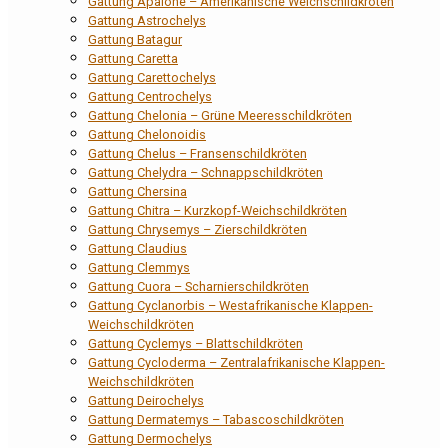
Gattung Apalone – Amerikanische Weichschildkröten
Gattung Astrochelys
Gattung Batagur
Gattung Caretta
Gattung Carettochelys
Gattung Centrochelys
Gattung Chelonia – Grüne Meeresschildkröten
Gattung Chelonoidis
Gattung Chelus – Fransenschildkröten
Gattung Chelydra – Schnappschildkröten
Gattung Chersina
Gattung Chitra – Kurzkopf-Weichschildkröten
Gattung Chrysemys – Zierschildkröten
Gattung Claudius
Gattung Clemmys
Gattung Cuora – Scharnierschildkröten
Gattung Cyclanorbis – Westafrikanische Klappen-
Weichschildkröten
Gattung Cyclemys – Blattschildkröten
Gattung Cycloderma – Zentralafrikanische Klappen-
Weichschildkröten
Gattung Deirochelys
Gattung Dermatemys – Tabascoschildkröten
Gattung Dermochelys