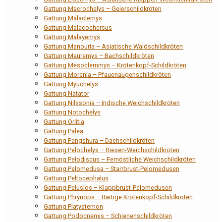
Gattung Macrochelys – Geierschildkröten
Gattung Malaclemys
Gattung Malacochersus
Gattung Malayemys
Gattung Manouria – Asiatische Waldschildkröten
Gattung Mauremys – Bachschildkröten
Gattung Mesoclemmys – Krötenkopf-Schildkröten
Gattung Morenia – Pfauenaugenschildkröten
Gattung Myuchelys
Gattung Natator
Gattung Nilssonia – Indische Weichschildkröten
Gattung Notochelys
Gattung Orlitia
Gattung Palea
Gattung Pangshura – Dachschildkröten
Gattung Pelochelys – Riesen-Weichschildkröten
Gattung Pelodiscus – Fernöstliche Weichschildkröten
Gattung Pelomedusa – Starrbrust-Pelomedusen
Gattung Peltocephalus
Gattung Pelusios – Klappbrust-Pelomedusen
Gattung Phrynops – Bärtige Krötenkopf-Schildkröten
Gattung Platysternon
Gattung Podocnemis – Schienenschildkröten