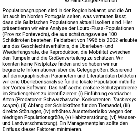
© Hans-Jürgen-Bidmon
Populationsgruppen sind in der Region bekannt, und die Art
ist auch im Norden Portugals selten, was vermuten lässt,
dass die Galizischen Populationen aktuell isoliert sind. Hier
präsentieren wir eine Analyse der Louro-Fluss-Populationen
(Provinz Pontevedra), die aus schätzungsweise 100
Schildkröten bestehen. Feldarbeit von 1996 bis 2002 erlaubte
uns das Geschlechtsverhältnis, die Überleben- und
Wiederfangsrate, die Reproduktion, die Mobilität zwischen
den Tümpeln und die Größenverteilung zu schätzen. Wir
konnten keine Nistplätze finden und so haben wir nur
begrenzte Informationen über die Gelegegrößen. Basierend
auf demographischen Parametern und Literaturdaten bildeten
wir eine Überlebensanalyse für die lokale Population mithilfe
der Vortex Software. Das half sechs größere Schutzprobleme
im Studiengebiet zu identifizieren: (i) Einführung exotischer
Arten (Predatoren: Schwarzbarsche, Konkurrenten:
Trachemys
scripta
), (ii) Abfang der Schildkröten für den Tierhandel, (iii)
direkte Störungen, (iv) erhöhtes Aussterberisiko wegen der
niedrigen Populationsgröße, (v) Habitzerstörung, (vi) Wasser-
und Landverschmutzung). Ein Managementplan sollte den
Einfluss dieser Faktoren minimieren.