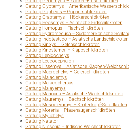
Gattung Geoemyda – Zacken-Erdschildkröten
Gattung Glyptemys – Amerikanische Wasserschildk
Gattung Gopherus – Gopherschildkröten
Gattung Graptemys – Höckerschildkröten
Gattung Heosemys – Asiatische Erdschildkröten
Gattung Homopus – Flachschildkröten
Gattung Hydromedusa – Südamerikanische Schlang
Gattung Indotestudo – Asiatische Landschildkröten
Gattung Kinixys – Gelenkschildkröten
Gattung Kinosternon – Klappschildkröten
Gattung Lepidochelys
Gattung Leucocephalon
Gattung Lissemys – Asiatische Klappen-Weichschil
Gattung Macrochelys – Geierschildkröten
Gattung Malaclemys
Gattung Malacochersus
Gattung Malayemys
Gattung Manouria – Asiatische Waldschildkröten
Gattung Mauremys – Bachschildkröten
Gattung Mesoclemmys – Krötenkopf-Schildkröten
Gattung Morenia – Pfauenaugenschildkröten
Gattung Myuchelys
Gattung Natator
Gattung Nilssonia – Indische Weichschildkröten