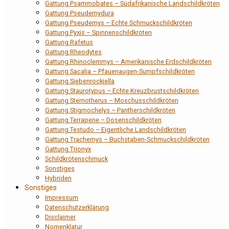
Gattung Psammobates – Südafrikanische Landschildkröten
Gattung Pseudemydura
Gattung Pseudemys – Echte Schmuckschildkröten
Gattung Pyxis – Spinnenschildkröten
Gattung Rafetus
Gattung Rheodytes
Gattung Rhinoclemmys – Amerikanische Erdschildkröten
Gattung Sacalia – Pfauenaugen-Sumpfschildkröten
Gattung Siebenrockiella
Gattung Staurotypus – Echte Kreuzbrustschildkröten
Gattung Sternotherus – Moschusschildkröten
Gattung Stigmochelys – Pantherschildkröten
Gattung Terrapene – Dosenschildkröten
Gattung Testudo – Eigentliche Landschildkröten
Gattung Trachemys – Buchstaben-Schmuckschildkröten
Gattung Trionyx
Schildkrötenschmuck
Sonstiges
Hybriden
Sonstiges
Impressum
Datenschutzerklärung
Disclaimer
Nomenklatur