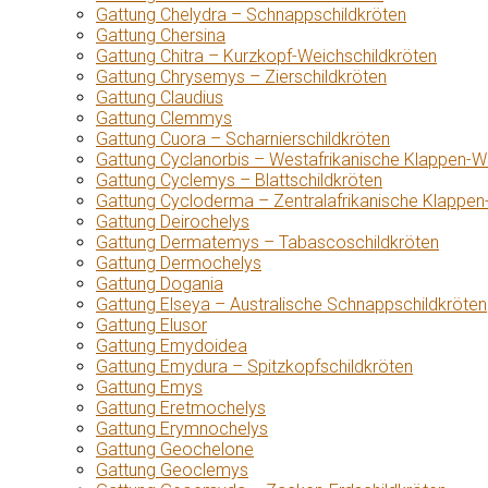
Gattung Chelydra – Schnappschildkröten
Gattung Chersina
Gattung Chitra – Kurzkopf-Weichschildkröten
Gattung Chrysemys – Zierschildkröten
Gattung Claudius
Gattung Clemmys
Gattung Cuora – Scharnierschildkröten
Gattung Cyclanorbis – Westafrikanische Klappen-W
Gattung Cyclemys – Blattschildkröten
Gattung Cycloderma – Zentralafrikanische Klappen
Gattung Deirochelys
Gattung Dermatemys – Tabascoschildkröten
Gattung Dermochelys
Gattung Dogania
Gattung Elseya – Australische Schnappschildkröten
Gattung Elusor
Gattung Emydoidea
Gattung Emydura – Spitzkopfschildkröten
Gattung Emys
Gattung Eretmochelys
Gattung Erymnochelys
Gattung Geochelone
Gattung Geoclemys