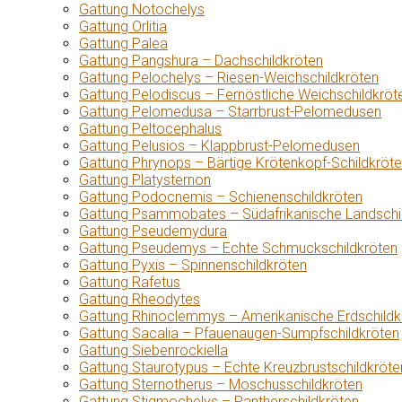
Gattung Notochelys
Gattung Orlitia
Gattung Palea
Gattung Pangshura – Dachschildkröten
Gattung Pelochelys – Riesen-Weichschildkröten
Gattung Pelodiscus – Fernöstliche Weichschildkröt
Gattung Pelomedusa – Starrbrust-Pelomedusen
Gattung Peltocephalus
Gattung Pelusios – Klappbrust-Pelomedusen
Gattung Phrynops – Bärtige Krötenkopf-Schildkröt
Gattung Platysternon
Gattung Podocnemis – Schienenschildkröten
Gattung Psammobates – Südafrikanische Landschi
Gattung Pseudemydura
Gattung Pseudemys – Echte Schmuckschildkröten
Gattung Pyxis – Spinnenschildkröten
Gattung Rafetus
Gattung Rheodytes
Gattung Rhinoclemmys – Amerikanische Erdschildk
Gattung Sacalia – Pfauenaugen-Sumpfschildkröten
Gattung Siebenrockiella
Gattung Staurotypus – Echte Kreuzbrustschildkröte
Gattung Sternotherus – Moschusschildkröten
Gattung Stigmochelys – Pantherschildkröten