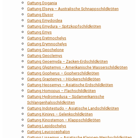
Gattung Dogania
Gattung Elseya – Australische Schnappschildkröten
Gattung Elusor
Gattung Emydoidea
Gattung Emydura – Spitzkopfschildkröten
Gattung Emys
Gattung Eretmochelys
Gattung Erymnochelys
Gattung Geochelone
Gattung Geoclemys
Gattung Geoemyda – Zacken-Erdschildkröten
Gattung Glyptemys – Amerikanische Wasserschildkröten
Gattung Gopherus – Gopherschildkröten
Gattung Graptemys – Höckerschildkröten
Gattung Heosemys – Asiatische Erdschildkröten
Gattung Homopus – Flachschildkröten
Gattung Hydromedusa – Südamerikanische
Schlangenhalsschildkröten
Gattung Indotestudo – Asiatische Landschildkröten
Gattung Kinixys – Gelenkschildkröten
Gattung Kinosternon – Klappschildkröten
Gattung Lepidochelys
Gattung Leucocephalon
Gattung Lissemys – Asiatische Klappen-Weichschildkröten