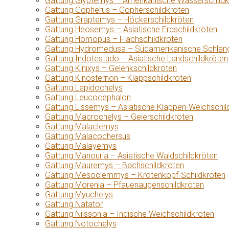
Gattung Glyptemys – Amerikanische Wasserschildk
Gattung Gopherus – Gopherschildkröten
Gattung Graptemys – Höckerschildkröten
Gattung Heosemys – Asiatische Erdschildkröten
Gattung Homopus – Flachschildkröten
Gattung Hydromedusa – Südamerikanische Schlang
Gattung Indotestudo – Asiatische Landschildkröten
Gattung Kinixys – Gelenkschildkröten
Gattung Kinosternon – Klappschildkröten
Gattung Lepidochelys
Gattung Leucocephalon
Gattung Lissemys – Asiatische Klappen-Weichschil
Gattung Macrochelys – Geierschildkröten
Gattung Malaclemys
Gattung Malacochersus
Gattung Malayemys
Gattung Manouria – Asiatische Waldschildkröten
Gattung Mauremys – Bachschildkröten
Gattung Mesoclemmys – Krötenkopf-Schildkröten
Gattung Morenia – Pfauenaugenschildkröten
Gattung Myuchelys
Gattung Natator
Gattung Nilssonia – Indische Weichschildkröten
Gattung Notochelys