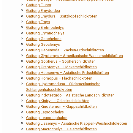
Gattung Elusor
Gattung Emydoidea
Gattung Emydura – Spitzkopfschildkröten
Gattung Emys
Gattung Eretmochelys
Gattung Erymnochelys
Gattung Geochelone
Gattung Geoclemys
Gattung Geoemyda – Zacken-Erdschildkröten
Gattung Glyptemys – Amerikanische Wasserschildkröten
Gattung Gopherus – Gopherschildkröten
Gattung Graptemys – Höckerschildkröten
Gattung Heosemys – Asiatische Erdschildkröten
Gattung Homopus – Flachschildkröten
Gattung Hydromedusa – Südamerikanische
Schlangenhalsschildkröten
Gattung Indotestudo – Asiatische Landschildkröten
Gattung Kinixys – Gelenkschildkröten
Gattung Kinosternon – Klappschildkröten
Gattung Lepidochelys
Gattung Leucocephalon
Gattung Lissemys – Asiatische Klappen-Weichschildkröten
Gattung Macrochelys – Geierschildkröten