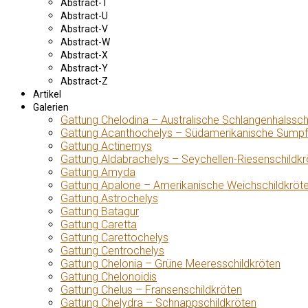
Abstract-T
Abstract-U
Abstract-V
Abstract-W
Abstract-X
Abstract-Y
Abstract-Z
Artikel
Galerien
Gattung Chelodina – Australische Schlangenhalssch
Gattung Acanthochelys – Südamerikanische Sumpf
Gattung Actinemys
Gattung Aldabrachelys – Seychellen-Riesenschildkr
Gattung Amyda
Gattung Apalone – Amerikanische Weichschildkröt
Gattung Astrochelys
Gattung Batagur
Gattung Caretta
Gattung Carettochelys
Gattung Centrochelys
Gattung Chelonia – Grüne Meeresschildkröten
Gattung Chelonoidis
Gattung Chelus – Fransenschildkröten
Gattung Chelydra – Schnappschildkröten