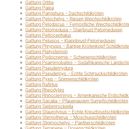
Gattung Orlitia
Gattung Palea
Gattung Pangshura – Dachschildkröten
Gattung Pelochelys – Riesen-Weichschildkröten
Gattung Pelodiscus – Fernöstliche Weichschildkröt
Gattung Pelomedusa – Starrbrust-Pelomedusen
Gattung Peltocephalus
Gattung Pelusios – Klappbrust-Pelomedusen
Gattung Phrynops – Bärtige Krötenkopf-Schildkröt
Gattung Platysternon
Gattung Podocnemis – Schienenschildkröten
Gattung Psammobates – Südafrikanische Landschi
Gattung Pseudemydura
Gattung Pseudemys – Echte Schmuckschildkröten
Gattung Pyxis – Spinnenschildkröten
Gattung Rafetus
Gattung Rheodytes
Gattung Rhinoclemmys – Amerikanische Erdschildk
Gattung Sacalia – Pfauenaugen-Sumpfschildkröten
Gattung Siebenrockiella
Gattung Staurotypus – Echte Kreuzbrustschildkröte
Gattung Sternotherus – Moschusschildkröten
Gattung Stigmochelys – Pantherschildkröten
Gattung Terrapene – Dosenschildkröten