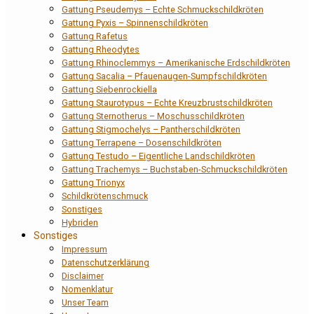
Gattung Pseudemys – Echte Schmuckschildkröten
Gattung Pyxis – Spinnenschildkröten
Gattung Rafetus
Gattung Rheodytes
Gattung Rhinoclemmys – Amerikanische Erdschildkröten
Gattung Sacalia – Pfauenaugen-Sumpfschildkröten
Gattung Siebenrockiella
Gattung Staurotypus – Echte Kreuzbrustschildkröten
Gattung Sternotherus – Moschusschildkröten
Gattung Stigmochelys – Pantherschildkröten
Gattung Terrapene – Dosenschildkröten
Gattung Testudo – Eigentliche Landschildkröten
Gattung Trachemys – Buchstaben-Schmuckschildkröten
Gattung Trionyx
Schildkrötenschmuck
Sonstiges
Hybriden
Sonstiges
Impressum
Datenschutzerklärung
Disclaimer
Nomenklatur
Unser Team