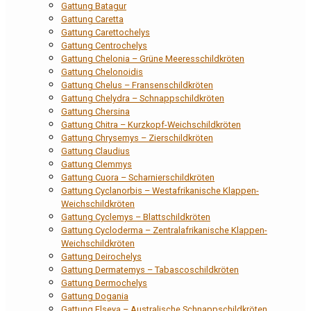
Gattung Batagur
Gattung Caretta
Gattung Carettochelys
Gattung Centrochelys
Gattung Chelonia – Grüne Meeresschildkröten
Gattung Chelonoidis
Gattung Chelus – Fransenschildkröten
Gattung Chelydra – Schnappschildkröten
Gattung Chersina
Gattung Chitra – Kurzkopf-Weichschildkröten
Gattung Chrysemys – Zierschildkröten
Gattung Claudius
Gattung Clemmys
Gattung Cuora – Scharnierschildkröten
Gattung Cyclanorbis – Westafrikanische Klappen-
Weichschildkröten
Gattung Cyclemys – Blattschildkröten
Gattung Cycloderma – Zentralafrikanische Klappen-
Weichschildkröten
Gattung Deirochelys
Gattung Dermatemys – Tabascoschildkröten
Gattung Dermochelys
Gattung Dogania
Gattung Elseya – Australische Schnappschildkröten