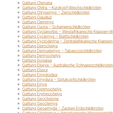
Gattung Chersina
Gattung Chitra – Kurzkopf-Weichschildkröten
Gattung Chrysemys – Zierschildkröten
Gattung Claudius
Gattung Clemmys
Gattung Cuora – Scharnierschildkröten
Gattung Cyclanorbis – Westafrikanische Klappen-W
Gattung Cyclemys – Blattschildkröten
Gattung Cycloderma – Zentralafrikanische Klappen
Gattung Deirochelys
Gattung Dermatemys – Tabascoschildkröten
Gattung Dermochelys
Gattung Dogania
Gattung Elseya – Australische Schnappschildkröten
Gattung Elusor
Gattung Emydoidea
Gattung Emydura – Spitzkopfschildkröten
Gattung Emys
Gattung Eretmochelys
Gattung Erymnochelys
Gattung Geochelone
Gattung Geoclemys
Gattung Geoemyda – Zacken-Erdschildkröten