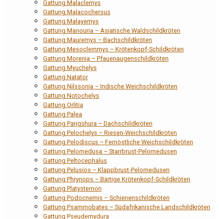
Gattung Malaclemys
Gattung Malacochersus
Gattung Malayemys
Gattung Manouria – Asiatische Waldschildkröten
Gattung Mauremys – Bachschildkröten
Gattung Mesoclemmys – Krötenkopf-Schildkröten
Gattung Morenia – Pfauenaugenschildkröten
Gattung Myuchelys
Gattung Natator
Gattung Nilssonia – Indische Weichschildkröten
Gattung Notochelys
Gattung Orlitia
Gattung Palea
Gattung Pangshura – Dachschildkröten
Gattung Pelochelys – Riesen-Weichschildkröten
Gattung Pelodiscus – Fernöstliche Weichschildkröten
Gattung Pelomedusa – Starrbrust-Pelomedusen
Gattung Peltocephalus
Gattung Pelusios – Klappbrust-Pelomedusen
Gattung Phrynops – Bärtige Krötenkopf-Schildkröten
Gattung Platysternon
Gattung Podocnemis – Schienenschildkröten
Gattung Psammobates – Südafrikanische Landschildkröten
Gattung Pseudemydura