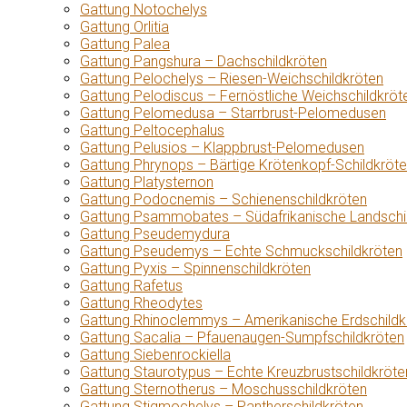
Gattung Notochelys
Gattung Orlitia
Gattung Palea
Gattung Pangshura – Dachschildkröten
Gattung Pelochelys – Riesen-Weichschildkröten
Gattung Pelodiscus – Fernöstliche Weichschildkröt
Gattung Pelomedusa – Starrbrust-Pelomedusen
Gattung Peltocephalus
Gattung Pelusios – Klappbrust-Pelomedusen
Gattung Phrynops – Bärtige Krötenkopf-Schildkröt
Gattung Platysternon
Gattung Podocnemis – Schienenschildkröten
Gattung Psammobates – Südafrikanische Landschi
Gattung Pseudemydura
Gattung Pseudemys – Echte Schmuckschildkröten
Gattung Pyxis – Spinnenschildkröten
Gattung Rafetus
Gattung Rheodytes
Gattung Rhinoclemmys – Amerikanische Erdschildk
Gattung Sacalia – Pfauenaugen-Sumpfschildkröten
Gattung Siebenrockiella
Gattung Staurotypus – Echte Kreuzbrustschildkröte
Gattung Sternotherus – Moschusschildkröten
Gattung Stigmochelys – Pantherschildkröten