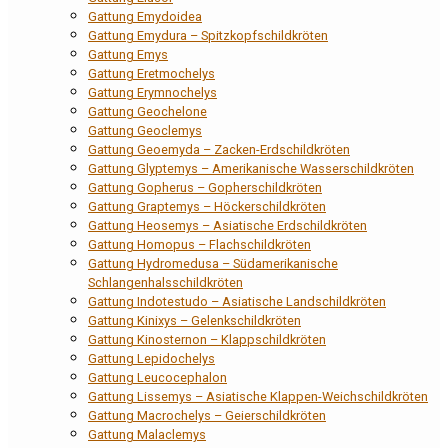
Gattung Emydoidea
Gattung Emydura – Spitzkopfschildkröten
Gattung Emys
Gattung Eretmochelys
Gattung Erymnochelys
Gattung Geochelone
Gattung Geoclemys
Gattung Geoemyda – Zacken-Erdschildkröten
Gattung Glyptemys – Amerikanische Wasserschildkröten
Gattung Gopherus – Gopherschildkröten
Gattung Graptemys – Höckerschildkröten
Gattung Heosemys – Asiatische Erdschildkröten
Gattung Homopus – Flachschildkröten
Gattung Hydromedusa – Südamerikanische
Schlangenhalsschildkröten
Gattung Indotestudo – Asiatische Landschildkröten
Gattung Kinixys – Gelenkschildkröten
Gattung Kinosternon – Klappschildkröten
Gattung Lepidochelys
Gattung Leucocephalon
Gattung Lissemys – Asiatische Klappen-Weichschildkröten
Gattung Macrochelys – Geierschildkröten
Gattung Malaclemys