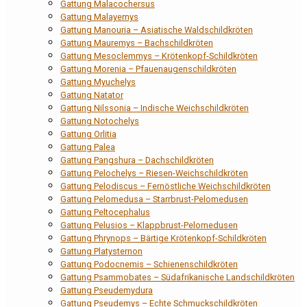
Gattung Malacochersus
Gattung Malayemys
Gattung Manouria – Asiatische Waldschildkröten
Gattung Mauremys – Bachschildkröten
Gattung Mesoclemmys – Krötenkopf-Schildkröten
Gattung Morenia – Pfauenaugenschildkröten
Gattung Myuchelys
Gattung Natator
Gattung Nilssonia – Indische Weichschildkröten
Gattung Notochelys
Gattung Orlitia
Gattung Palea
Gattung Pangshura – Dachschildkröten
Gattung Pelochelys – Riesen-Weichschildkröten
Gattung Pelodiscus – Fernöstliche Weichschildkröten
Gattung Pelomedusa – Starrbrust-Pelomedusen
Gattung Peltocephalus
Gattung Pelusios – Klappbrust-Pelomedusen
Gattung Phrynops – Bärtige Krötenkopf-Schildkröten
Gattung Platysternon
Gattung Podocnemis – Schienenschildkröten
Gattung Psammobates – Südafrikanische Landschildkröten
Gattung Pseudemydura
Gattung Pseudemys – Echte Schmuckschildkröten