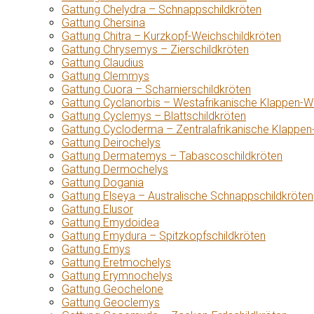
Gattung Chelydra – Schnappschildkröten
Gattung Chersina
Gattung Chitra – Kurzkopf-Weichschildkröten
Gattung Chrysemys – Zierschildkröten
Gattung Claudius
Gattung Clemmys
Gattung Cuora – Scharnierschildkröten
Gattung Cyclanorbis – Westafrikanische Klappen-W
Gattung Cyclemys – Blattschildkröten
Gattung Cycloderma – Zentralafrikanische Klappen
Gattung Deirochelys
Gattung Dermatemys – Tabascoschildkröten
Gattung Dermochelys
Gattung Dogania
Gattung Elseya – Australische Schnappschildkröten
Gattung Elusor
Gattung Emydoidea
Gattung Emydura – Spitzkopfschildkröten
Gattung Emys
Gattung Eretmochelys
Gattung Erymnochelys
Gattung Geochelone
Gattung Geoclemys