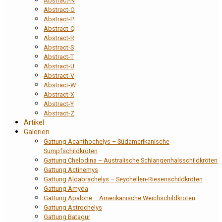
Abstract-N
Abstract-O
Abstract-P
Abstract-Q
Abstract-R
Abstract-S
Abstract-T
Abstract-U
Abstract-V
Abstract-W
Abstract-X
Abstract-Y
Abstract-Z
Artikel
Galerien
Gattung Acanthochelys – Südamerikanische
Sumpfschildkröten
Gattung Chelodina – Australische Schlangenhalsschildkröten
Gattung Actinemys
Gattung Aldabrachelys – Seychellen-Riesenschildkröten
Gattung Amyda
Gattung Apalone – Amerikanische Weichschildkröten
Gattung Astrochelys
Gattung Batagur