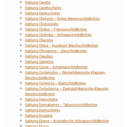
Gattung Caretta
Gattung Carettochelys
Gattung Centrochelys
Gattung Chelonia – Grüne Meeresschildkröten
Gattung Chelonoidis
Gattung Chelus – Fransenschildkröten
Gattung Chelydra – Schnappschildkröten
Gattung Chersina
Gattung Chitra – Kurzkopf-Weichschildkröten
Gattung Chrysemys – Zierschildkröten
Gattung Claudius
Gattung Clemmys
Gattung Cuora – Scharnierschildkröten
Gattung Cyclanorbis – Westafrikanische Klappen-
Weichschildkröten
Gattung Cyclemys – Blattschildkröten
Gattung Cycloderma – Zentralafrikanische Klappen-
Weichschildkröten
Gattung Deirochelys
Gattung Dermatemys – Tabascoschildkröten
Gattung Dermochelys
Gattung Dogania
Gattung Elseya – Australische Schnappschildkröten
Gattung Elusor