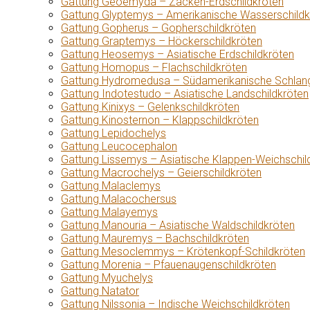
Gattung Geoemyda – Zacken-Erdschildkröten
Gattung Glyptemys – Amerikanische Wasserschildk
Gattung Gopherus – Gopherschildkröten
Gattung Graptemys – Höckerschildkröten
Gattung Heosemys – Asiatische Erdschildkröten
Gattung Homopus – Flachschildkröten
Gattung Hydromedusa – Südamerikanische Schlang
Gattung Indotestudo – Asiatische Landschildkröten
Gattung Kinixys – Gelenkschildkröten
Gattung Kinosternon – Klappschildkröten
Gattung Lepidochelys
Gattung Leucocephalon
Gattung Lissemys – Asiatische Klappen-Weichschil
Gattung Macrochelys – Geierschildkröten
Gattung Malaclemys
Gattung Malacochersus
Gattung Malayemys
Gattung Manouria – Asiatische Waldschildkröten
Gattung Mauremys – Bachschildkröten
Gattung Mesoclemmys – Krötenkopf-Schildkröten
Gattung Morenia – Pfauenaugenschildkröten
Gattung Myuchelys
Gattung Natator
Gattung Nilssonia – Indische Weichschildkröten