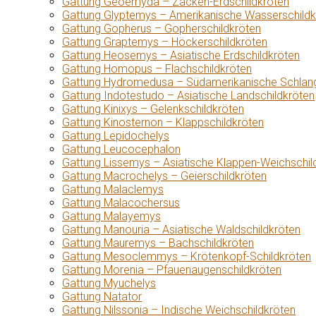
Gattung Geoemyda – Zacken-Erdschildkröten
Gattung Glyptemys – Amerikanische Wasserschildk
Gattung Gopherus – Gopherschildkröten
Gattung Graptemys – Höckerschildkröten
Gattung Heosemys – Asiatische Erdschildkröten
Gattung Homopus – Flachschildkröten
Gattung Hydromedusa – Südamerikanische Schlang
Gattung Indotestudo – Asiatische Landschildkröten
Gattung Kinixys – Gelenkschildkröten
Gattung Kinosternon – Klappschildkröten
Gattung Lepidochelys
Gattung Leucocephalon
Gattung Lissemys – Asiatische Klappen-Weichschil
Gattung Macrochelys – Geierschildkröten
Gattung Malaclemys
Gattung Malacochersus
Gattung Malayemys
Gattung Manouria – Asiatische Waldschildkröten
Gattung Mauremys – Bachschildkröten
Gattung Mesoclemmys – Krötenkopf-Schildkröten
Gattung Morenia – Pfauenaugenschildkröten
Gattung Myuchelys
Gattung Natator
Gattung Nilssonia – Indische Weichschildkröten