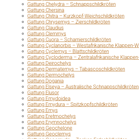
Gattung Chelydra – Schnappschildkröten
Gattung Chersina
Gattung Chitra – Kurzkopf-Weichschildkröten
Gattung Chrysemys – Zierschildkröten
Gattung Claudius
Gattung Clemmys
Gattung Cuora – Scharnierschildkröten
Gattung Cyclanorbis – Westafrikanische Klappen-W
Gattung Cyclemys – Blattschildkröten
Gattung Cycloderma – Zentralafrikanische Klappen
Gattung Deirochelys
Gattung Dermatemys – Tabascoschildkröten
Gattung Dermochelys
Gattung Dogania
Gattung Elseya – Australische Schnappschildkröten
Gattung Elusor
Gattung Emydoidea
Gattung Emydura – Spitzkopfschildkröten
Gattung Emys
Gattung Eretmochelys
Gattung Erymnochelys
Gattung Geochelone
Gattung Geoclemys