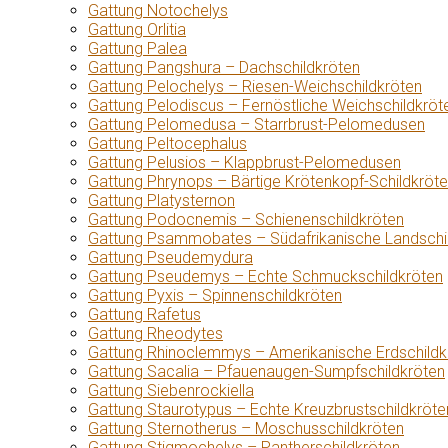
Gattung Notochelys
Gattung Orlitia
Gattung Palea
Gattung Pangshura – Dachschildkröten
Gattung Pelochelys – Riesen-Weichschildkröten
Gattung Pelodiscus – Fernöstliche Weichschildkröt
Gattung Pelomedusa – Starrbrust-Pelomedusen
Gattung Peltocephalus
Gattung Pelusios – Klappbrust-Pelomedusen
Gattung Phrynops – Bärtige Krötenkopf-Schildkröt
Gattung Platysternon
Gattung Podocnemis – Schienenschildkröten
Gattung Psammobates – Südafrikanische Landschi
Gattung Pseudemydura
Gattung Pseudemys – Echte Schmuckschildkröten
Gattung Pyxis – Spinnenschildkröten
Gattung Rafetus
Gattung Rheodytes
Gattung Rhinoclemmys – Amerikanische Erdschildk
Gattung Sacalia – Pfauenaugen-Sumpfschildkröten
Gattung Siebenrockiella
Gattung Staurotypus – Echte Kreuzbrustschildkröte
Gattung Sternotherus – Moschusschildkröten
Gattung Stigmochelys – Pantherschildkröten