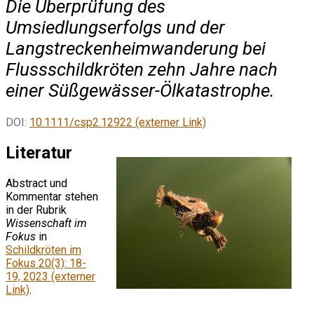
Die Überprüfung des
Umsiedlungserfolgs und der
Langstreckenheimwanderung bei
Flussschildkröten zehn Jahre nach
einer Süßgewässer-Ölkatastrophe.
DOI:
10.1111/csp2.12922 (externer Link)
Literatur
Abstract und
Kommentar stehen
in der Rubrik
Wissenschaft im
Fokus
in
Schildkröten im
Fokus 20(3): 18-
19, 2023 (externer
Link)
.