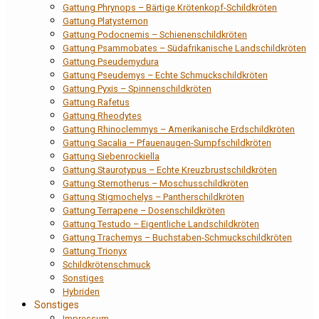
Gattung Phrynops – Bärtige Krötenkopf-Schildkröten
Gattung Platysternon
Gattung Podocnemis – Schienenschildkröten
Gattung Psammobates – Südafrikanische Landschildkröten
Gattung Pseudemydura
Gattung Pseudemys – Echte Schmuckschildkröten
Gattung Pyxis – Spinnenschildkröten
Gattung Rafetus
Gattung Rheodytes
Gattung Rhinoclemmys – Amerikanische Erdschildkröten
Gattung Sacalia – Pfauenaugen-Sumpfschildkröten
Gattung Siebenrockiella
Gattung Staurotypus – Echte Kreuzbrustschildkröten
Gattung Sternotherus – Moschusschildkröten
Gattung Stigmochelys – Pantherschildkröten
Gattung Terrapene – Dosenschildkröten
Gattung Testudo – Eigentliche Landschildkröten
Gattung Trachemys – Buchstaben-Schmuckschildkröten
Gattung Trionyx
Schildkrötenschmuck
Sonstiges
Hybriden
Sonstiges
Impressum