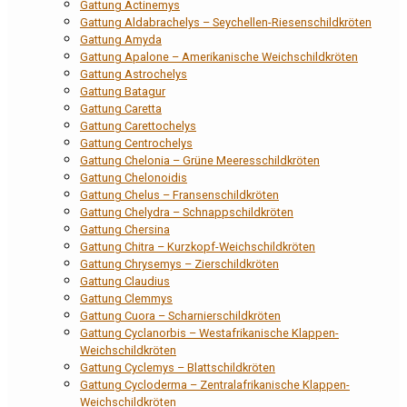
Gattung Actinemys
Gattung Aldabrachelys – Seychellen-Riesenschildkröten
Gattung Amyda
Gattung Apalone – Amerikanische Weichschildkröten
Gattung Astrochelys
Gattung Batagur
Gattung Caretta
Gattung Carettochelys
Gattung Centrochelys
Gattung Chelonia – Grüne Meeresschildkröten
Gattung Chelonoidis
Gattung Chelus – Fransenschildkröten
Gattung Chelydra – Schnappschildkröten
Gattung Chersina
Gattung Chitra – Kurzkopf-Weichschildkröten
Gattung Chrysemys – Zierschildkröten
Gattung Claudius
Gattung Clemmys
Gattung Cuora – Scharnierschildkröten
Gattung Cyclanorbis – Westafrikanische Klappen-
Weichschildkröten
Gattung Cyclemys – Blattschildkröten
Gattung Cycloderma – Zentralafrikanische Klappen-
Weichschildkröten