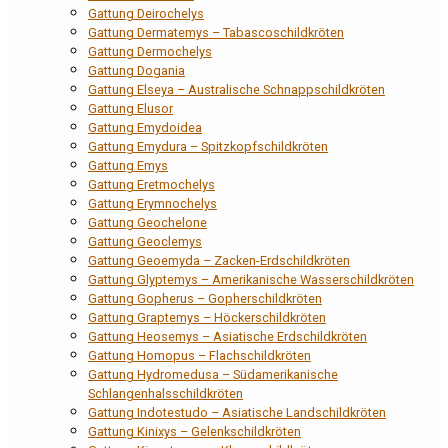
Gattung Deirochelys
Gattung Dermatemys – Tabascoschildkröten
Gattung Dermochelys
Gattung Dogania
Gattung Elseya – Australische Schnappschildkröten
Gattung Elusor
Gattung Emydoidea
Gattung Emydura – Spitzkopfschildkröten
Gattung Emys
Gattung Eretmochelys
Gattung Erymnochelys
Gattung Geochelone
Gattung Geoclemys
Gattung Geoemyda – Zacken-Erdschildkröten
Gattung Glyptemys – Amerikanische Wasserschildkröten
Gattung Gopherus – Gopherschildkröten
Gattung Graptemys – Höckerschildkröten
Gattung Heosemys – Asiatische Erdschildkröten
Gattung Homopus – Flachschildkröten
Gattung Hydromedusa – Südamerikanische
Schlangenhalsschildkröten
Gattung Indotestudo – Asiatische Landschildkröten
Gattung Kinixys – Gelenkschildkröten