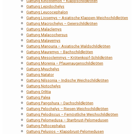
Gattung Kinosternon – Klappschildkröten
Gattung Lepidochelys
Gattung Leucocephalon
Gattung Lissemys – Asiatische Klappen-Weichschildkröten
Gattung Macrochelys – Geierschildkröten
Gattung Malaclemys
Gattung Malacochersus
Gattung Malayemys
Gattung Manouria – Asiatische Waldschildkröten
Gattung Mauremys – Bachschildkröten
Gattung Mesoclemmys – Krötenkopf-Schildkröten
Gattung Morenia – Pfauenaugenschildkröten
Gattung Myuchelys
Gattung Natator
Gattung Nilssonia – Indische Weichschildkröten
Gattung Notochelys
Gattung Orlitia
Gattung Palea
Gattung Pangshura – Dachschildkröten
Gattung Pelochelys – Riesen-Weichschildkröten
Gattung Pelodiscus – Fernöstliche Weichschildkröten
Gattung Pelomedusa – Starrbrust-Pelomedusen
Gattung Peltocephalus
Gattung Pelusios – Klappbrust-Pelomedusen