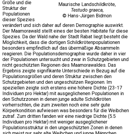
Größe und die
Maurische Landschildkröte,
Struktur der
Testudo graeca
,
Populationen
© Hans-Jürgen Bidmon
dieser Spezies
verändert und sich daher auf deren Demographie auswirkt.
Der Maamorawald stellt eines der besten Habitate für diese
Spezies. Da der Wald nahe der Stadt Rabat liegt besteht die
Möglichkeit, dass die dortigen Schildkrötenpopulationen
besonders empfindlich auf das übermäßige Absammeln
reagieren. Die Populationsdemographie wurde daher in vier
der Populationen untersucht und zwar in Schutzgebieten und
nicht geschützten Regionen des Maamorawaldes. Das
Ergebnis zeigte signifikante Unterschiede in Bezug auf die
Populationsgrößen und deren Struktur zwischen den
Schutzgebieten und den ungeschützen Regionen. Im
speziellen zeigte sich erstens eine höhere Dichte (23-17
Individuen pro Hektar) mit ausgeglichenen Populationen in
den Schutzzonen in denen junge adulte Schildkröten
vorherrschten, die zum zweiten noch eine sehr gute
Körperkondition aufwiesen was besonders für die Weibchen
zutraf. Zum dritten fanden wir eine niedrige Dichte (5.5
Individuen pro Hektar) mit weniger ausgeglichener
Populationsstruktur in den ungeschützten Zonen in denen
sich meist nur sehr alte Weibchen und junge Männchen