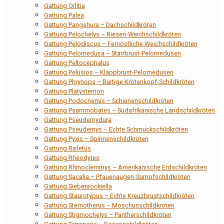
Gattung Orlitia
Gattung Palea
Gattung Pangshura – Dachschildkröten
Gattung Pelochelys – Riesen-Weichschildkröten
Gattung Pelodiscus – Fernöstliche Weichschildkröten
Gattung Pelomedusa – Starrbrust-Pelomedusen
Gattung Peltocephalus
Gattung Pelusios – Klappbrust-Pelomedusen
Gattung Phrynops – Bärtige Krötenkopf-Schildkröten
Gattung Platysternon
Gattung Podocnemis – Schienenschildkröten
Gattung Psammobates – Südafrikanische Landschildkröten
Gattung Pseudemydura
Gattung Pseudemys – Echte Schmuckschildkröten
Gattung Pyxis – Spinnenschildkröten
Gattung Rafetus
Gattung Rheodytes
Gattung Rhinoclemmys – Amerikanische Erdschildkröten
Gattung Sacalia – Pfauenaugen-Sumpfschildkröten
Gattung Siebenrockiella
Gattung Staurotypus – Echte Kreuzbrustschildkröten
Gattung Sternotherus – Moschusschildkröten
Gattung Stigmochelys – Pantherschildkröten