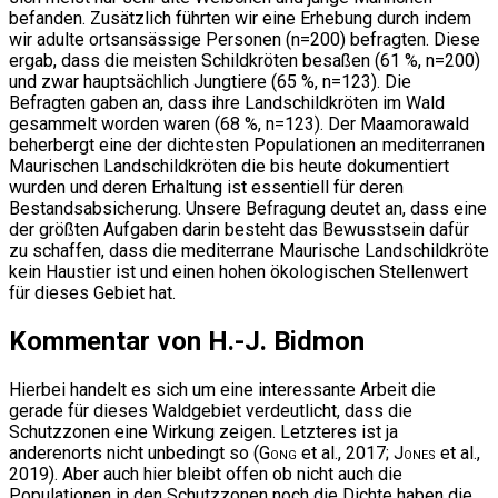
befanden. Zusätzlich führten wir eine Erhebung durch indem
wir adulte ortsansässige Personen (n=200) befragten. Diese
ergab, dass die meisten Schildkröten besaßen (61 %, n=200)
und zwar hauptsächlich Jungtiere (65 %, n=123). Die
Befragten gaben an, dass ihre Landschildkröten im Wald
gesammelt worden waren (68 %, n=123). Der Maamorawald
beherbergt eine der dichtesten Populationen an mediterranen
Maurischen Landschildkröten die bis heute dokumentiert
wurden und deren Erhaltung ist essentiell für deren
Bestandsabsicherung. Unsere Befragung deutet an, dass eine
der größten Aufgaben darin besteht das Bewusstsein dafür
zu schaffen, dass die mediterrane Maurische Landschildkröte
kein Haustier ist und einen hohen ökologischen Stellenwert
für dieses Gebiet hat.
Kommentar von H.-J. Bidmon
Hierbei handelt es sich um eine interessante Arbeit die
gerade für dieses Waldgebiet verdeutlicht, dass die
Schutzzonen eine Wirkung zeigen. Letzteres ist ja
anderenorts nicht unbedingt so (
Gong
et al., 2017;
Jones
et al.,
2019). Aber auch hier bleibt offen ob nicht auch die
Populationen in den Schutzzonen noch die Dichte haben die