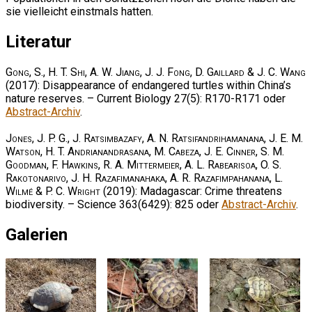
sie vielleicht einstmals hatten.
Literatur
Gong, S., H. T. Shi, A. W. Jiang, J. J. Fong, D. Gaillard & J. C. Wang
(2017): Disappearance of endangered turtles within China’s
nature reserves. – Current Biology 27(5): R170-R171 oder
Abstract-Archiv
.
Jones, J. P. G., J. Ratsimbazafy, A. N. Ratsifandrihamanana, J. E. M.
Watson, H. T. Andrianandrasana, M. Cabeza, J. E. Cinner, S. M.
Goodman, F. Hawkins, R. A. Mittermeier, A. L. Rabearisoa, O. S.
Rakotonarivo, J. H. Razafimanahaka, A. R. Razafimpahanana, L.
Wilmé & P. C. Wright
(2019): Madagascar: Crime threatens
biodiversity. – Science 363(6429): 825 oder
Abstract-Archiv
.
Galerien