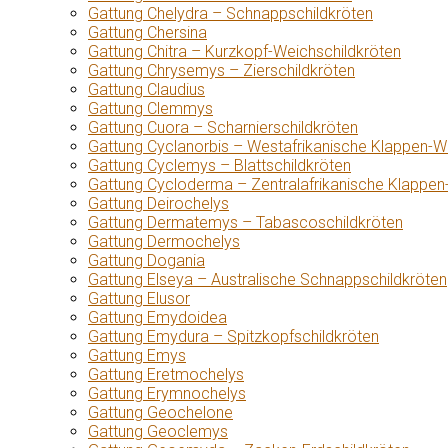
Gattung Chelydra – Schnappschildkröten
Gattung Chersina
Gattung Chitra – Kurzkopf-Weichschildkröten
Gattung Chrysemys – Zierschildkröten
Gattung Claudius
Gattung Clemmys
Gattung Cuora – Scharnierschildkröten
Gattung Cyclanorbis – Westafrikanische Klappen-W
Gattung Cyclemys – Blattschildkröten
Gattung Cycloderma – Zentralafrikanische Klappen
Gattung Deirochelys
Gattung Dermatemys – Tabascoschildkröten
Gattung Dermochelys
Gattung Dogania
Gattung Elseya – Australische Schnappschildkröten
Gattung Elusor
Gattung Emydoidea
Gattung Emydura – Spitzkopfschildkröten
Gattung Emys
Gattung Eretmochelys
Gattung Erymnochelys
Gattung Geochelone
Gattung Geoclemys