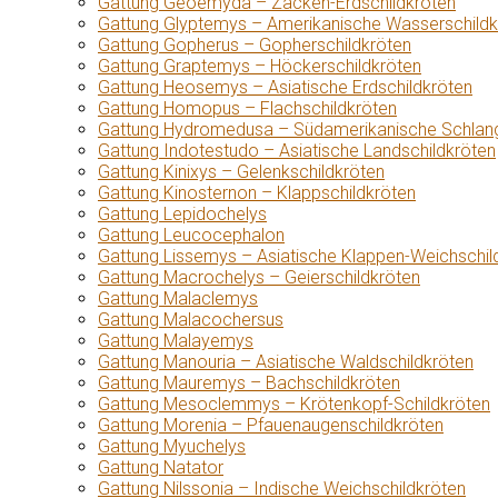
Gattung Geoemyda – Zacken-Erdschildkröten
Gattung Glyptemys – Amerikanische Wasserschildk
Gattung Gopherus – Gopherschildkröten
Gattung Graptemys – Höckerschildkröten
Gattung Heosemys – Asiatische Erdschildkröten
Gattung Homopus – Flachschildkröten
Gattung Hydromedusa – Südamerikanische Schlang
Gattung Indotestudo – Asiatische Landschildkröten
Gattung Kinixys – Gelenkschildkröten
Gattung Kinosternon – Klappschildkröten
Gattung Lepidochelys
Gattung Leucocephalon
Gattung Lissemys – Asiatische Klappen-Weichschil
Gattung Macrochelys – Geierschildkröten
Gattung Malaclemys
Gattung Malacochersus
Gattung Malayemys
Gattung Manouria – Asiatische Waldschildkröten
Gattung Mauremys – Bachschildkröten
Gattung Mesoclemmys – Krötenkopf-Schildkröten
Gattung Morenia – Pfauenaugenschildkröten
Gattung Myuchelys
Gattung Natator
Gattung Nilssonia – Indische Weichschildkröten