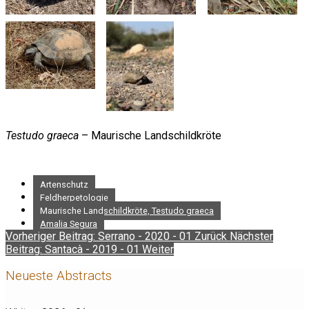
Testudo graeca
– Maurische Landschildkröte
Artenschutz
Feldherpetologie
Maurische Landschildkröte, Testudo graeca
Amalia Segura
Vorheriger Beitrag: Serrano - 2020 - 01
Zurück
Nächster
Beitrag: Santacà - 2019 - 01
Weiter
Neueste Abstracts