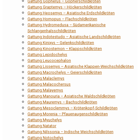
Gattung Gopherus – Gopherschildkröten
Gattung Graptemys – Höckerschildkröten
Gattung Heosemys – Asiatische Erdschildkröten
Gattung Homopus – Flachschildkröten
Gattung Hydromedusa – Südamerikanische
Schlangenhalsschildkröten
Gattung Indotestudo – Asiatische Landschildkröten
Gattung Kinixys – Gelenkschildkröten
Gattung Kinosternon – Klappschildkröten
Gattung Lepidochelys
Gattung Leucocephalon
Gattung Lissemys – Asiatische Klappen-Weichschildkröten
Gattung Macrochelys – Geierschildkröten
Gattung Malaclemys
Gattung Malacochersus
Gattung Malayemys
Gattung Manouria – Asiatische Waldschildkröten
Gattung Mauremys – Bachschildkröten
Gattung Mesoclemmys – Krötenkopf-Schildkröten
Gattung Morenia – Pfauenaugenschildkröten
Gattung Myuchelys
Gattung Natator
Gattung Nilssonia – Indische Weichschildkröten
Gattung Notochelys