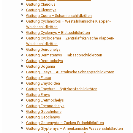
Gattung Claudius
Gattung Clemmys
Gattung Cuora – Scharnierschildkröten
Gattung Cyclanorbis – Westafrikanische Klappen-
Weichschildkröten
Gattung Cyclemys – Blattschildkröten
Gattung Cycloderma – Zentralafrikanische Klappen-
Weichschildkröten
Gattung Deirochelys
Gattung Dermatemys – Tabascoschildkröten
Gattung Dermochelys
Gattung Dogania
Gattung Elseya – Australische Schnappschildkröten
Gattung Elusor
Gattung Emydoidea
Gattung Emydura – Spitzkopfschildkröten
Gattung Emys
Gattung Eretmochelys
Gattung Erymnochelys
Gattung Geochelone
Gattung Geoclemys
Gattung Geoemyda – Zacken-Erdschildkröten
Gattung Glyptemys – Amerikanische Wasserschildkröten