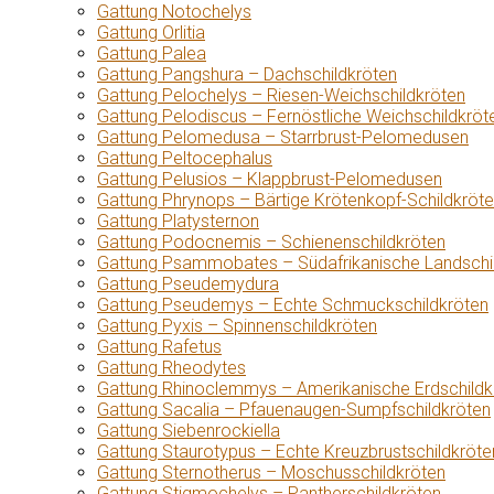
Gattung Notochelys
Gattung Orlitia
Gattung Palea
Gattung Pangshura – Dachschildkröten
Gattung Pelochelys – Riesen-Weichschildkröten
Gattung Pelodiscus – Fernöstliche Weichschildkröt
Gattung Pelomedusa – Starrbrust-Pelomedusen
Gattung Peltocephalus
Gattung Pelusios – Klappbrust-Pelomedusen
Gattung Phrynops – Bärtige Krötenkopf-Schildkröt
Gattung Platysternon
Gattung Podocnemis – Schienenschildkröten
Gattung Psammobates – Südafrikanische Landschi
Gattung Pseudemydura
Gattung Pseudemys – Echte Schmuckschildkröten
Gattung Pyxis – Spinnenschildkröten
Gattung Rafetus
Gattung Rheodytes
Gattung Rhinoclemmys – Amerikanische Erdschildk
Gattung Sacalia – Pfauenaugen-Sumpfschildkröten
Gattung Siebenrockiella
Gattung Staurotypus – Echte Kreuzbrustschildkröte
Gattung Sternotherus – Moschusschildkröten
Gattung Stigmochelys – Pantherschildkröten