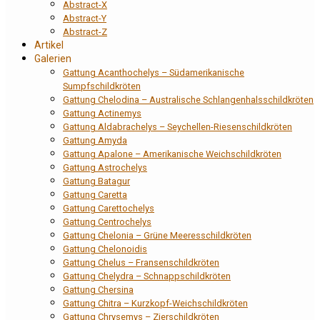
Abstract-X
Abstract-Y
Abstract-Z
Artikel
Galerien
Gattung Acanthochelys – Südamerikanische
Sumpfschildkröten
Gattung Chelodina – Australische Schlangenhalsschildkröten
Gattung Actinemys
Gattung Aldabrachelys – Seychellen-Riesenschildkröten
Gattung Amyda
Gattung Apalone – Amerikanische Weichschildkröten
Gattung Astrochelys
Gattung Batagur
Gattung Caretta
Gattung Carettochelys
Gattung Centrochelys
Gattung Chelonia – Grüne Meeresschildkröten
Gattung Chelonoidis
Gattung Chelus – Fransenschildkröten
Gattung Chelydra – Schnappschildkröten
Gattung Chersina
Gattung Chitra – Kurzkopf-Weichschildkröten
Gattung Chrysemys – Zierschildkröten