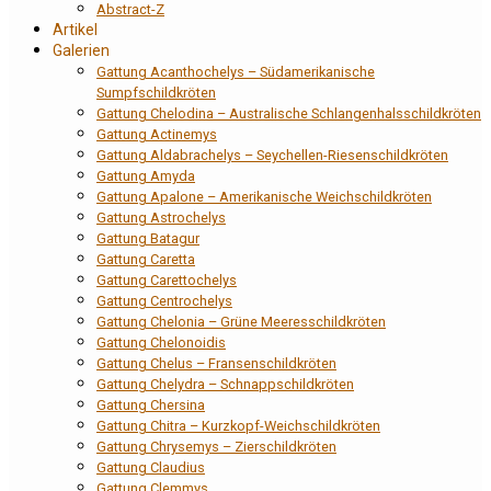
Abstract-Z
Artikel
Galerien
Gattung Acanthochelys – Südamerikanische
Sumpfschildkröten
Gattung Chelodina – Australische Schlangenhalsschildkröten
Gattung Actinemys
Gattung Aldabrachelys – Seychellen-Riesenschildkröten
Gattung Amyda
Gattung Apalone – Amerikanische Weichschildkröten
Gattung Astrochelys
Gattung Batagur
Gattung Caretta
Gattung Carettochelys
Gattung Centrochelys
Gattung Chelonia – Grüne Meeresschildkröten
Gattung Chelonoidis
Gattung Chelus – Fransenschildkröten
Gattung Chelydra – Schnappschildkröten
Gattung Chersina
Gattung Chitra – Kurzkopf-Weichschildkröten
Gattung Chrysemys – Zierschildkröten
Gattung Claudius
Gattung Clemmys