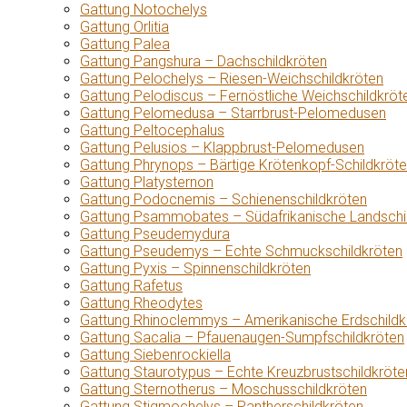
Gattung Notochelys
Gattung Orlitia
Gattung Palea
Gattung Pangshura – Dachschildkröten
Gattung Pelochelys – Riesen-Weichschildkröten
Gattung Pelodiscus – Fernöstliche Weichschildkröt
Gattung Pelomedusa – Starrbrust-Pelomedusen
Gattung Peltocephalus
Gattung Pelusios – Klappbrust-Pelomedusen
Gattung Phrynops – Bärtige Krötenkopf-Schildkröt
Gattung Platysternon
Gattung Podocnemis – Schienenschildkröten
Gattung Psammobates – Südafrikanische Landschi
Gattung Pseudemydura
Gattung Pseudemys – Echte Schmuckschildkröten
Gattung Pyxis – Spinnenschildkröten
Gattung Rafetus
Gattung Rheodytes
Gattung Rhinoclemmys – Amerikanische Erdschildk
Gattung Sacalia – Pfauenaugen-Sumpfschildkröten
Gattung Siebenrockiella
Gattung Staurotypus – Echte Kreuzbrustschildkröte
Gattung Sternotherus – Moschusschildkröten
Gattung Stigmochelys – Pantherschildkröten