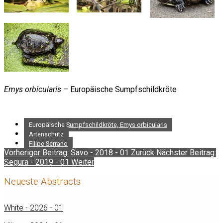
Emys orbicularis
– Europäische Sumpfschildkröte
Europäische Sumpfschildkröte, Emys orbicularis
Artenschutz
Filipe Serrano
Vorheriger Beitrag: Savo - 2018 - 01
Zurück
Nächster Beitrag:
Segura - 2019 - 01
Weiter
Neueste Abstracts
White - 2026 - 01