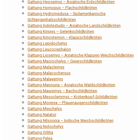
Gattung Heosemys – Asiatische Erdschildkröten
Gattung Homopus – Flachschildkröten
Gattung Hydromedusa – Südamerikanische
Schlangenhalsschildkröten
Gattung Indotestudo – Asiatische Landschildkröten
Gattung Kinixys – Gelenkschildkröten
Gattung Kinosternon – Klappschildkröten
Gattung Lepidochelys
Gattung Leucocephalon
Gattung Lissemys – Asiatische Klappen-Weichschildkröten
Gattung Macrochelys – Geierschildkröten
Gattung Malaclemys
Gattung Malacochersus
Gattung Malayemys
Gattung Manouria – Asiatische Waldschildkröten
Gattung Mauremys – Bachschildkröten
Gattung Mesoclemmys – Krötenkopf-Schildkröten
Gattung Morenia – Pfauenaugenschildkröten
Gattung Myuchelys
Gattung Natator
Gattung Nilssonia – Indische Weichschildkröten
Gattung Notochelys
Gattung Orlitia
Gattung Palea