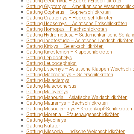
Gattung Geoemyda – Zacken-Erdschildkröten
Gattung Glyptemys – Amerikanische Wasserschildk
Gattung Gopherus – Gopherschildkröten
Gattung Graptemys – Höckerschildkröten
Gattung Heosemys – Asiatische Erdschildkröten
Gattung Homopus – Flachschildkröten
Gattung Hydromedusa – Südamerikanische Schlang
Gattung Indotestudo – Asiatische Landschildkröten
Gattung Kinixys – Gelenkschildkröten
Gattung Kinosternon – Klappschildkröten
Gattung Lepidochelys
Gattung Leucocephalon
Gattung Lissemys – Asiatische Klappen-Weichschil
Gattung Macrochelys – Geierschildkröten
Gattung Malaclemys
Gattung Malacochersus
Gattung Malayemys
Gattung Manouria – Asiatische Waldschildkröten
Gattung Mauremys – Bachschildkröten
Gattung Mesoclemmys – Krötenkopf-Schildkröten
Gattung Morenia – Pfauenaugenschildkröten
Gattung Myuchelys
Gattung Natator
Gattung Nilssonia – Indische Weichschildkröten