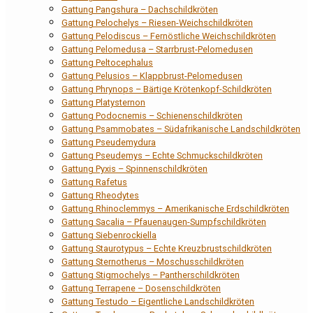
Gattung Pangshura – Dachschildkröten
Gattung Pelochelys – Riesen-Weichschildkröten
Gattung Pelodiscus – Fernöstliche Weichschildkröten
Gattung Pelomedusa – Starrbrust-Pelomedusen
Gattung Peltocephalus
Gattung Pelusios – Klappbrust-Pelomedusen
Gattung Phrynops – Bärtige Krötenkopf-Schildkröten
Gattung Platysternon
Gattung Podocnemis – Schienenschildkröten
Gattung Psammobates – Südafrikanische Landschildkröten
Gattung Pseudemydura
Gattung Pseudemys – Echte Schmuckschildkröten
Gattung Pyxis – Spinnenschildkröten
Gattung Rafetus
Gattung Rheodytes
Gattung Rhinoclemmys – Amerikanische Erdschildkröten
Gattung Sacalia – Pfauenaugen-Sumpfschildkröten
Gattung Siebenrockiella
Gattung Staurotypus – Echte Kreuzbrustschildkröten
Gattung Sternotherus – Moschusschildkröten
Gattung Stigmochelys – Pantherschildkröten
Gattung Terrapene – Dosenschildkröten
Gattung Testudo – Eigentliche Landschildkröten