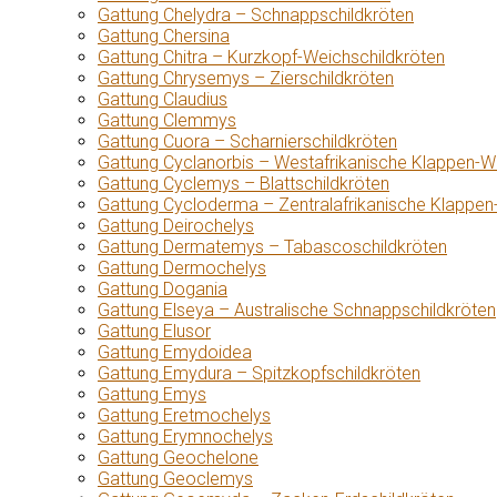
Gattung Chelydra – Schnappschildkröten
Gattung Chersina
Gattung Chitra – Kurzkopf-Weichschildkröten
Gattung Chrysemys – Zierschildkröten
Gattung Claudius
Gattung Clemmys
Gattung Cuora – Scharnierschildkröten
Gattung Cyclanorbis – Westafrikanische Klappen-W
Gattung Cyclemys – Blattschildkröten
Gattung Cycloderma – Zentralafrikanische Klappen
Gattung Deirochelys
Gattung Dermatemys – Tabascoschildkröten
Gattung Dermochelys
Gattung Dogania
Gattung Elseya – Australische Schnappschildkröten
Gattung Elusor
Gattung Emydoidea
Gattung Emydura – Spitzkopfschildkröten
Gattung Emys
Gattung Eretmochelys
Gattung Erymnochelys
Gattung Geochelone
Gattung Geoclemys