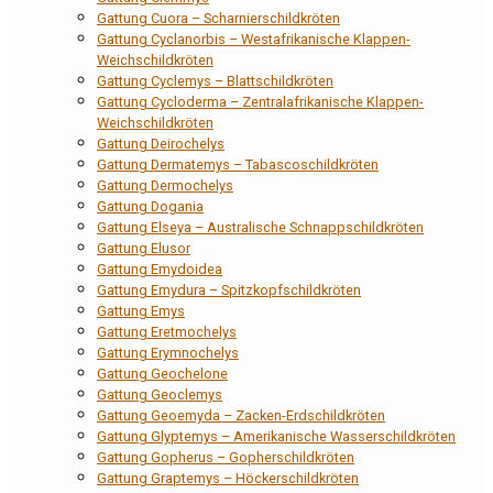
Gattung Cuora – Scharnierschildkröten
Gattung Cyclanorbis – Westafrikanische Klappen-
Weichschildkröten
Gattung Cyclemys – Blattschildkröten
Gattung Cycloderma – Zentralafrikanische Klappen-
Weichschildkröten
Gattung Deirochelys
Gattung Dermatemys – Tabascoschildkröten
Gattung Dermochelys
Gattung Dogania
Gattung Elseya – Australische Schnappschildkröten
Gattung Elusor
Gattung Emydoidea
Gattung Emydura – Spitzkopfschildkröten
Gattung Emys
Gattung Eretmochelys
Gattung Erymnochelys
Gattung Geochelone
Gattung Geoclemys
Gattung Geoemyda – Zacken-Erdschildkröten
Gattung Glyptemys – Amerikanische Wasserschildkröten
Gattung Gopherus – Gopherschildkröten
Gattung Graptemys – Höckerschildkröten