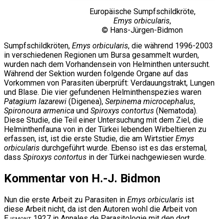
Europäische Sumpfschildkröte,
Emys orbicularis
,
© Hans-Jürgen-Bidmon
Sumpfschildkröten,
Emys orbicularis
, die während 1996-2003
in verschiedenen Regionen um Bursa gesammelt wurden,
wurden nach dem Vorhandensein von Helminthen untersucht.
Während der Sektion wurden folgende Organe auf das
Vorkommen von Parasiten überprüft: Verdauungstrakt, Lungen
und Blase. Die vier gefundenen Helminthenspezies waren
Patagium lazarewi
(Digenea),
Serpinema microcephalus
,
Spironoura armenica
und
Spiroxys contortus
(Nematoda).
Diese Studie, die Teil einer Untersuchung mit dem Ziel, die
Helminthenfauna von in der Türkei lebenden Wirbeltieren zu
erfassen, ist, ist die erste Studie, die am Wirtstier
Emys
orbicularis
durchgeführt wurde. Ebenso ist es das erstemal,
dass
Spiroxys contortus
in der Türkei nachgewiesen wurde.
Kommentar von H.-J. Bidmon
Nun die erste Arbeit zu Parasiten in
Emys orbicularis
ist
diese Arbeit nicht, da ist den Autoren wohl die Arbeit von
Ejsmont
1927 in Annales de Parasitologie mit den dort