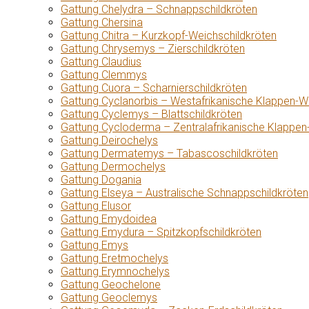
Gattung Chelydra – Schnappschildkröten
Gattung Chersina
Gattung Chitra – Kurzkopf-Weichschildkröten
Gattung Chrysemys – Zierschildkröten
Gattung Claudius
Gattung Clemmys
Gattung Cuora – Scharnierschildkröten
Gattung Cyclanorbis – Westafrikanische Klappen-W
Gattung Cyclemys – Blattschildkröten
Gattung Cycloderma – Zentralafrikanische Klappen
Gattung Deirochelys
Gattung Dermatemys – Tabascoschildkröten
Gattung Dermochelys
Gattung Dogania
Gattung Elseya – Australische Schnappschildkröten
Gattung Elusor
Gattung Emydoidea
Gattung Emydura – Spitzkopfschildkröten
Gattung Emys
Gattung Eretmochelys
Gattung Erymnochelys
Gattung Geochelone
Gattung Geoclemys