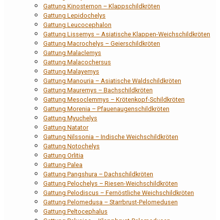
Gattung Kinosternon – Klappschildkröten
Gattung Lepidochelys
Gattung Leucocephalon
Gattung Lissemys – Asiatische Klappen-Weichschildkröten
Gattung Macrochelys – Geierschildkröten
Gattung Malaclemys
Gattung Malacochersus
Gattung Malayemys
Gattung Manouria – Asiatische Waldschildkröten
Gattung Mauremys – Bachschildkröten
Gattung Mesoclemmys – Krötenkopf-Schildkröten
Gattung Morenia – Pfauenaugenschildkröten
Gattung Myuchelys
Gattung Natator
Gattung Nilssonia – Indische Weichschildkröten
Gattung Notochelys
Gattung Orlitia
Gattung Palea
Gattung Pangshura – Dachschildkröten
Gattung Pelochelys – Riesen-Weichschildkröten
Gattung Pelodiscus – Fernöstliche Weichschildkröten
Gattung Pelomedusa – Starrbrust-Pelomedusen
Gattung Peltocephalus