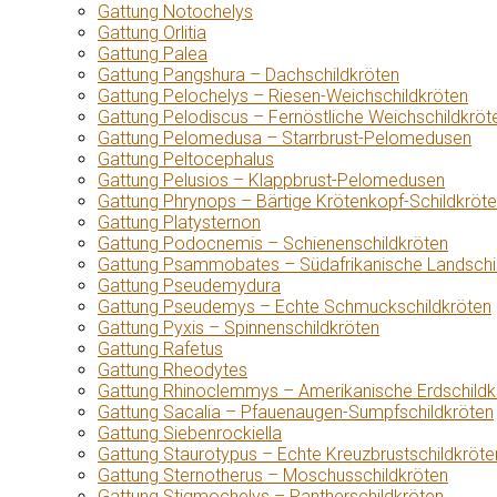
Gattung Notochelys
Gattung Orlitia
Gattung Palea
Gattung Pangshura – Dachschildkröten
Gattung Pelochelys – Riesen-Weichschildkröten
Gattung Pelodiscus – Fernöstliche Weichschildkröt
Gattung Pelomedusa – Starrbrust-Pelomedusen
Gattung Peltocephalus
Gattung Pelusios – Klappbrust-Pelomedusen
Gattung Phrynops – Bärtige Krötenkopf-Schildkröt
Gattung Platysternon
Gattung Podocnemis – Schienenschildkröten
Gattung Psammobates – Südafrikanische Landschi
Gattung Pseudemydura
Gattung Pseudemys – Echte Schmuckschildkröten
Gattung Pyxis – Spinnenschildkröten
Gattung Rafetus
Gattung Rheodytes
Gattung Rhinoclemmys – Amerikanische Erdschildk
Gattung Sacalia – Pfauenaugen-Sumpfschildkröten
Gattung Siebenrockiella
Gattung Staurotypus – Echte Kreuzbrustschildkröte
Gattung Sternotherus – Moschusschildkröten
Gattung Stigmochelys – Pantherschildkröten