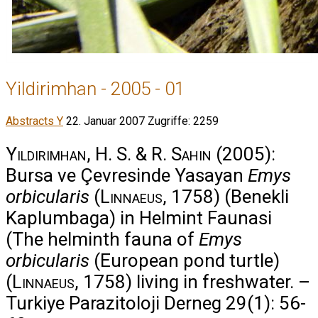
Yildirimhan - 2005 - 01
Abstracts Y
22. Januar 2007
Zugriffe: 2259
Yildirimhan, H. S. & R. Sahin
(2005):
Bursa ve Çevresinde Yasayan
Emys
orbicularis
(
Linnaeus
, 1758) (Benekli
Kaplumbaga) in Helmint Faunasi
(The helminth fauna of
Emys
orbicularis
(European pond turtle)
(
Linnaeus
, 1758) living in freshwater. –
Turkiye Parazitoloji Derneg 29(1): 56-