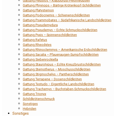
Gattung Pelusios – Klappbrust-Pelomedusen
Gattung Phrynops – Bärtige Krötenkopf-Schildkröten
Gattung Platysternon
Gattung Podocnemis – Schienenschildkröten
Gattung Psammobates – Südafrikanische Landschildkröten
Gattung Pseudemydura
Gattung Pseudemys – Echte Schmuckschildkröten
Gattung Pyxis – Spinnenschildkröten
Gattung Rafetus
Gattung Rheodytes
Gattung Rhinoclemmys – Amerikanische Erdschildkröten
Gattung Sacalia – Pfauenaugen-Sumpfschildkröten
Gattung Siebenrockiella
Gattung Staurotypus – Echte Kreuzbrustschildkröten
Gattung Sternotherus – Moschusschildkröten
Gattung Stigmochelys – Pantherschildkröten
Gattung Terrapene – Dosenschildkröten
Gattung Testudo – Eigentliche Landschildkröten
Gattung Trachemys – Buchstaben-Schmuckschildkröten
Gattung Trionyx
Schildkrötenschmuck
Sonstiges
Hybriden
Sonstiges