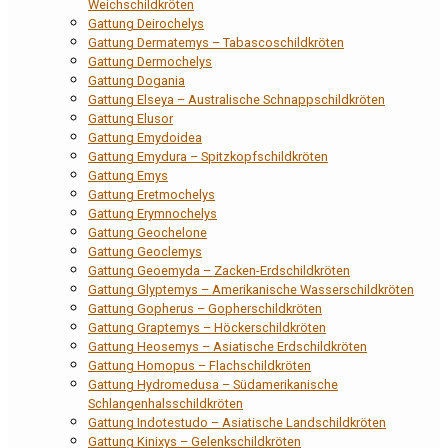
Weichschildkröten
Gattung Deirochelys
Gattung Dermatemys – Tabascoschildkröten
Gattung Dermochelys
Gattung Dogania
Gattung Elseya – Australische Schnappschildkröten
Gattung Elusor
Gattung Emydoidea
Gattung Emydura – Spitzkopfschildkröten
Gattung Emys
Gattung Eretmochelys
Gattung Erymnochelys
Gattung Geochelone
Gattung Geoclemys
Gattung Geoemyda – Zacken-Erdschildkröten
Gattung Glyptemys – Amerikanische Wasserschildkröten
Gattung Gopherus – Gopherschildkröten
Gattung Graptemys – Höckerschildkröten
Gattung Heosemys – Asiatische Erdschildkröten
Gattung Homopus – Flachschildkröten
Gattung Hydromedusa – Südamerikanische
Schlangenhalsschildkröten
Gattung Indotestudo – Asiatische Landschildkröten
Gattung Kinixys – Gelenkschildkröten