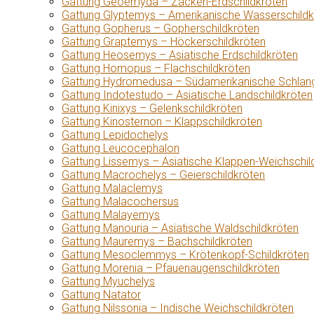
Gattung Geoemyda – Zacken-Erdschildkröten
Gattung Glyptemys – Amerikanische Wasserschildk
Gattung Gopherus – Gopherschildkröten
Gattung Graptemys – Höckerschildkröten
Gattung Heosemys – Asiatische Erdschildkröten
Gattung Homopus – Flachschildkröten
Gattung Hydromedusa – Südamerikanische Schlang
Gattung Indotestudo – Asiatische Landschildkröten
Gattung Kinixys – Gelenkschildkröten
Gattung Kinosternon – Klappschildkröten
Gattung Lepidochelys
Gattung Leucocephalon
Gattung Lissemys – Asiatische Klappen-Weichschil
Gattung Macrochelys – Geierschildkröten
Gattung Malaclemys
Gattung Malacochersus
Gattung Malayemys
Gattung Manouria – Asiatische Waldschildkröten
Gattung Mauremys – Bachschildkröten
Gattung Mesoclemmys – Krötenkopf-Schildkröten
Gattung Morenia – Pfauenaugenschildkröten
Gattung Myuchelys
Gattung Natator
Gattung Nilssonia – Indische Weichschildkröten