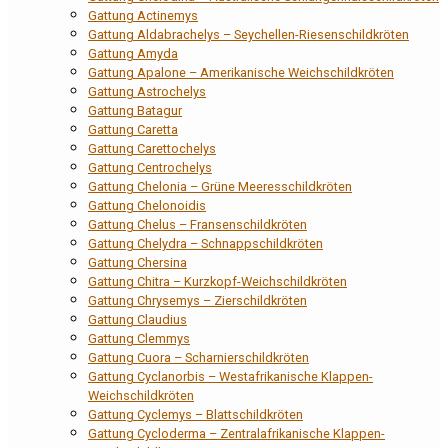
Gattung Actinemys
Gattung Aldabrachelys – Seychellen-Riesenschildkröten
Gattung Amyda
Gattung Apalone – Amerikanische Weichschildkröten
Gattung Astrochelys
Gattung Batagur
Gattung Caretta
Gattung Carettochelys
Gattung Centrochelys
Gattung Chelonia – Grüne Meeresschildkröten
Gattung Chelonoidis
Gattung Chelus – Fransenschildkröten
Gattung Chelydra – Schnappschildkröten
Gattung Chersina
Gattung Chitra – Kurzkopf-Weichschildkröten
Gattung Chrysemys – Zierschildkröten
Gattung Claudius
Gattung Clemmys
Gattung Cuora – Scharnierschildkröten
Gattung Cyclanorbis – Westafrikanische Klappen-
Weichschildkröten
Gattung Cyclemys – Blattschildkröten
Gattung Cycloderma – Zentralafrikanische Klappen-