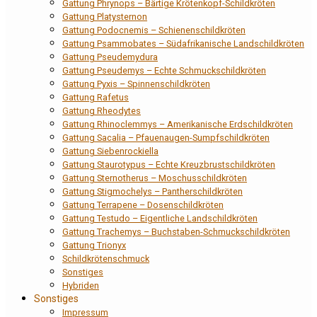
Gattung Phrynops – Bärtige Krötenkopf-Schildkröten
Gattung Platysternon
Gattung Podocnemis – Schienenschildkröten
Gattung Psammobates – Südafrikanische Landschildkröten
Gattung Pseudemydura
Gattung Pseudemys – Echte Schmuckschildkröten
Gattung Pyxis – Spinnenschildkröten
Gattung Rafetus
Gattung Rheodytes
Gattung Rhinoclemmys – Amerikanische Erdschildkröten
Gattung Sacalia – Pfauenaugen-Sumpfschildkröten
Gattung Siebenrockiella
Gattung Staurotypus – Echte Kreuzbrustschildkröten
Gattung Sternotherus – Moschusschildkröten
Gattung Stigmochelys – Pantherschildkröten
Gattung Terrapene – Dosenschildkröten
Gattung Testudo – Eigentliche Landschildkröten
Gattung Trachemys – Buchstaben-Schmuckschildkröten
Gattung Trionyx
Schildkrötenschmuck
Sonstiges
Hybriden
Sonstiges
Impressum