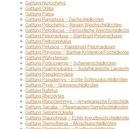
Gattung Notochelys
Gattung Orlitia
Gattung Palea
Gattung Pangshura – Dachschildkröten
Gattung Pelochelys – Riesen-Weichschildkröten
Gattung Pelodiscus – Fernöstliche Weichschildkröt
Gattung Pelomedusa – Starrbrust-Pelomedusen
Gattung Peltocephalus
Gattung Pelusios – Klappbrust-Pelomedusen
Gattung Phrynops – Bärtige Krötenkopf-Schildkröt
Gattung Platysternon
Gattung Podocnemis – Schienenschildkröten
Gattung Psammobates – Südafrikanische Landschi
Gattung Pseudemydura
Gattung Pseudemys – Echte Schmuckschildkröten
Gattung Pyxis – Spinnenschildkröten
Gattung Rafetus
Gattung Rheodytes
Gattung Rhinoclemmys – Amerikanische Erdschildk
Gattung Sacalia – Pfauenaugen-Sumpfschildkröten
Gattung Siebenrockiella
Gattung Staurotypus – Echte Kreuzbrustschildkröte
Gattung Sternotherus – Moschusschildkröten
Gattung Stigmochelys – Pantherschildkröten