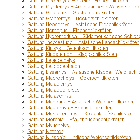
Gattung Geoemyda – Zacken-Erdschildkröten
Gattung Glyptemys – Amerikanische Wasserschildk
Gattung Gopherus – Gopherschildkröten
Gattung Graptemys – Höckerschildkröten
Gattung Heosemys – Asiatische Erdschildkröten
Gattung Homopus – Flachschildkröten
Gattung Hydromedusa – Südamerikanische Schlang
Gattung Indotestudo – Asiatische Landschildkröten
Gattung Kinixys – Gelenkschildkröten
Gattung Kinosternon – Klappschildkröten
Gattung Lepidochelys
Gattung Leucocephalon
Gattung Lissemys – Asiatische Klappen-Weichschil
Gattung Macrochelys – Geierschildkröten
Gattung Malaclemys
Gattung Malacochersus
Gattung Malayemys
Gattung Manouria – Asiatische Waldschildkröten
Gattung Mauremys – Bachschildkröten
Gattung Mesoclemmys – Krötenkopf-Schildkröten
Gattung Morenia – Pfauenaugenschildkröten
Gattung Myuchelys
Gattung Natator
Gattung Nilssonia – Indische Weichschildkröten