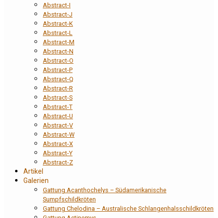
Abstract-I
Abstract-J
Abstract-K
Abstract-L
Abstract-M
Abstract-N
Abstract-O
Abstract-P
Abstract-Q
Abstract-R
Abstract-S
Abstract-T
Abstract-U
Abstract-V
Abstract-W
Abstract-X
Abstract-Y
Abstract-Z
Artikel
Galerien
Gattung Acanthochelys – Südamerikanische
Sumpfschildkröten
Gattung Chelodina – Australische Schlangenhalsschildkröten
Gattung Actinemys