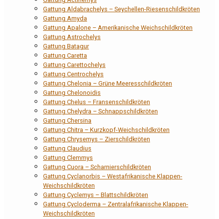
Gattung Aldabrachelys – Seychellen-Riesenschildkröten
Gattung Amyda
Gattung Apalone – Amerikanische Weichschildkröten
Gattung Astrochelys
Gattung Batagur
Gattung Caretta
Gattung Carettochelys
Gattung Centrochelys
Gattung Chelonia – Grüne Meeresschildkröten
Gattung Chelonoidis
Gattung Chelus – Fransenschildkröten
Gattung Chelydra – Schnappschildkröten
Gattung Chersina
Gattung Chitra – Kurzkopf-Weichschildkröten
Gattung Chrysemys – Zierschildkröten
Gattung Claudius
Gattung Clemmys
Gattung Cuora – Scharnierschildkröten
Gattung Cyclanorbis – Westafrikanische Klappen-
Weichschildkröten
Gattung Cyclemys – Blattschildkröten
Gattung Cycloderma – Zentralafrikanische Klappen-
Weichschildkröten