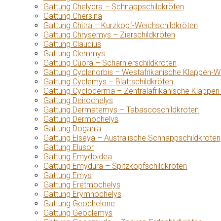
Gattung Chelydra – Schnappschildkröten
Gattung Chersina
Gattung Chitra – Kurzkopf-Weichschildkröten
Gattung Chrysemys – Zierschildkröten
Gattung Claudius
Gattung Clemmys
Gattung Cuora – Scharnierschildkröten
Gattung Cyclanorbis – Westafrikanische Klappen-W
Gattung Cyclemys – Blattschildkröten
Gattung Cycloderma – Zentralafrikanische Klappen
Gattung Deirochelys
Gattung Dermatemys – Tabascoschildkröten
Gattung Dermochelys
Gattung Dogania
Gattung Elseya – Australische Schnappschildkröten
Gattung Elusor
Gattung Emydoidea
Gattung Emydura – Spitzkopfschildkröten
Gattung Emys
Gattung Eretmochelys
Gattung Erymnochelys
Gattung Geochelone
Gattung Geoclemys