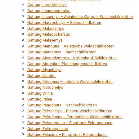
Gattung Lepidochelys
Gattung Leucocephalon
Gattung Lissemys – Asiatische Klappen-Weichschildkröten
Gattung Macrochelys – Geierschildkröten
Gattung Malaclemys
Gattung Malacochersus
Gattung Malayemys
Gattung Manouria – Asiatische Waldschildkröten
Gattung Mauremys – Bachschildkröten
Gattung Mesoclemmys – Krötenkopf-Schildkröten
Gattung Morenia – Pfauenaugenschildkröten
Gattung Myuchelys
Gattung Natator
Gattung Nilssonia – Indische Weichschildkröten
Gattung Notochelys
Gattung Orlitia
Gattung Palea
Gattung Pangshura – Dachschildkröten
Gattung Pelochelys – Riesen-Weichschildkröten
Gattung Pelodiscus – Fernöstliche Weichschildkröten
Gattung Pelomedusa – Starrbrust-Pelomedusen
Gattung Peltocephalus
Gattung Pelusios – Klappbrust-Pelomedusen