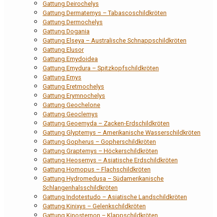
Gattung Deirochelys
Gattung Dermatemys – Tabascoschildkröten
Gattung Dermochelys
Gattung Dogania
Gattung Elseya – Australische Schnappschildkröten
Gattung Elusor
Gattung Emydoidea
Gattung Emydura – Spitzkopfschildkröten
Gattung Emys
Gattung Eretmochelys
Gattung Erymnochelys
Gattung Geochelone
Gattung Geoclemys
Gattung Geoemyda – Zacken-Erdschildkröten
Gattung Glyptemys – Amerikanische Wasserschildkröten
Gattung Gopherus – Gopherschildkröten
Gattung Graptemys – Höckerschildkröten
Gattung Heosemys – Asiatische Erdschildkröten
Gattung Homopus – Flachschildkröten
Gattung Hydromedusa – Südamerikanische
Schlangenhalsschildkröten
Gattung Indotestudo – Asiatische Landschildkröten
Gattung Kinixys – Gelenkschildkröten
Gattung Kinosternon – Klappschildkröten