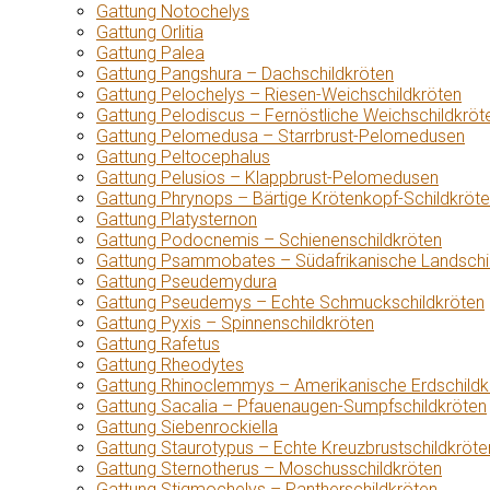
Gattung Notochelys
Gattung Orlitia
Gattung Palea
Gattung Pangshura – Dachschildkröten
Gattung Pelochelys – Riesen-Weichschildkröten
Gattung Pelodiscus – Fernöstliche Weichschildkröt
Gattung Pelomedusa – Starrbrust-Pelomedusen
Gattung Peltocephalus
Gattung Pelusios – Klappbrust-Pelomedusen
Gattung Phrynops – Bärtige Krötenkopf-Schildkröt
Gattung Platysternon
Gattung Podocnemis – Schienenschildkröten
Gattung Psammobates – Südafrikanische Landschi
Gattung Pseudemydura
Gattung Pseudemys – Echte Schmuckschildkröten
Gattung Pyxis – Spinnenschildkröten
Gattung Rafetus
Gattung Rheodytes
Gattung Rhinoclemmys – Amerikanische Erdschildk
Gattung Sacalia – Pfauenaugen-Sumpfschildkröten
Gattung Siebenrockiella
Gattung Staurotypus – Echte Kreuzbrustschildkröte
Gattung Sternotherus – Moschusschildkröten
Gattung Stigmochelys – Pantherschildkröten