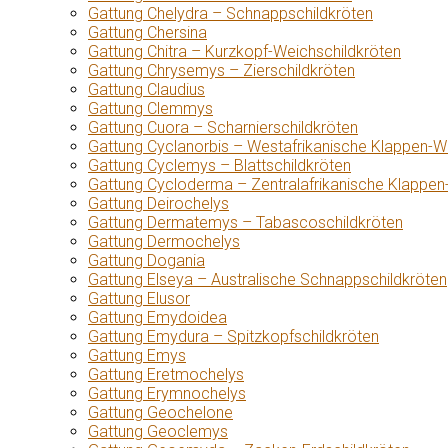
Gattung Chelydra – Schnappschildkröten
Gattung Chersina
Gattung Chitra – Kurzkopf-Weichschildkröten
Gattung Chrysemys – Zierschildkröten
Gattung Claudius
Gattung Clemmys
Gattung Cuora – Scharnierschildkröten
Gattung Cyclanorbis – Westafrikanische Klappen-W
Gattung Cyclemys – Blattschildkröten
Gattung Cycloderma – Zentralafrikanische Klappen
Gattung Deirochelys
Gattung Dermatemys – Tabascoschildkröten
Gattung Dermochelys
Gattung Dogania
Gattung Elseya – Australische Schnappschildkröten
Gattung Elusor
Gattung Emydoidea
Gattung Emydura – Spitzkopfschildkröten
Gattung Emys
Gattung Eretmochelys
Gattung Erymnochelys
Gattung Geochelone
Gattung Geoclemys