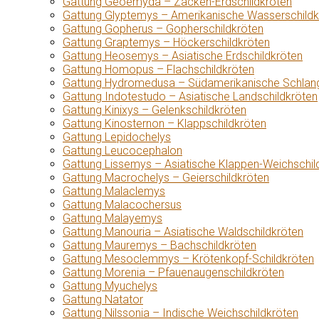
Gattung Geoemyda – Zacken-Erdschildkröten
Gattung Glyptemys – Amerikanische Wasserschildk
Gattung Gopherus – Gopherschildkröten
Gattung Graptemys – Höckerschildkröten
Gattung Heosemys – Asiatische Erdschildkröten
Gattung Homopus – Flachschildkröten
Gattung Hydromedusa – Südamerikanische Schlang
Gattung Indotestudo – Asiatische Landschildkröten
Gattung Kinixys – Gelenkschildkröten
Gattung Kinosternon – Klappschildkröten
Gattung Lepidochelys
Gattung Leucocephalon
Gattung Lissemys – Asiatische Klappen-Weichschil
Gattung Macrochelys – Geierschildkröten
Gattung Malaclemys
Gattung Malacochersus
Gattung Malayemys
Gattung Manouria – Asiatische Waldschildkröten
Gattung Mauremys – Bachschildkröten
Gattung Mesoclemmys – Krötenkopf-Schildkröten
Gattung Morenia – Pfauenaugenschildkröten
Gattung Myuchelys
Gattung Natator
Gattung Nilssonia – Indische Weichschildkröten