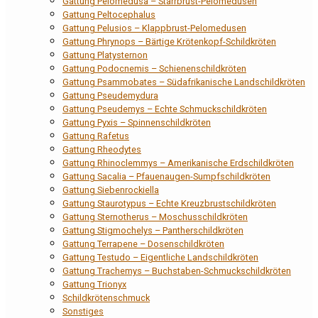
Gattung Pelomedusa – Starrbrust-Pelomedusen
Gattung Peltocephalus
Gattung Pelusios – Klappbrust-Pelomedusen
Gattung Phrynops – Bärtige Krötenkopf-Schildkröten
Gattung Platysternon
Gattung Podocnemis – Schienenschildkröten
Gattung Psammobates – Südafrikanische Landschildkröten
Gattung Pseudemydura
Gattung Pseudemys – Echte Schmuckschildkröten
Gattung Pyxis – Spinnenschildkröten
Gattung Rafetus
Gattung Rheodytes
Gattung Rhinoclemmys – Amerikanische Erdschildkröten
Gattung Sacalia – Pfauenaugen-Sumpfschildkröten
Gattung Siebenrockiella
Gattung Staurotypus – Echte Kreuzbrustschildkröten
Gattung Sternotherus – Moschusschildkröten
Gattung Stigmochelys – Pantherschildkröten
Gattung Terrapene – Dosenschildkröten
Gattung Testudo – Eigentliche Landschildkröten
Gattung Trachemys – Buchstaben-Schmuckschildkröten
Gattung Trionyx
Schildkrötenschmuck
Sonstiges