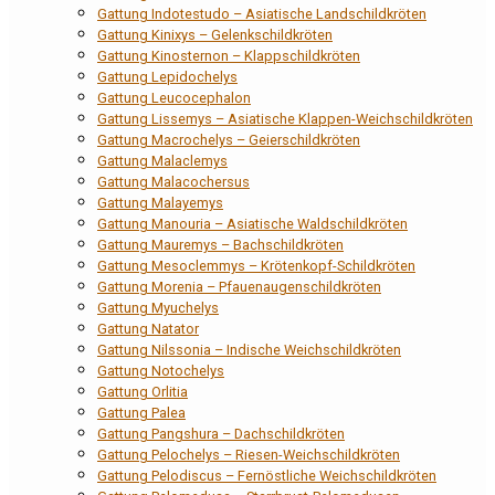
Gattung Indotestudo – Asiatische Landschildkröten
Gattung Kinixys – Gelenkschildkröten
Gattung Kinosternon – Klappschildkröten
Gattung Lepidochelys
Gattung Leucocephalon
Gattung Lissemys – Asiatische Klappen-Weichschildkröten
Gattung Macrochelys – Geierschildkröten
Gattung Malaclemys
Gattung Malacochersus
Gattung Malayemys
Gattung Manouria – Asiatische Waldschildkröten
Gattung Mauremys – Bachschildkröten
Gattung Mesoclemmys – Krötenkopf-Schildkröten
Gattung Morenia – Pfauenaugenschildkröten
Gattung Myuchelys
Gattung Natator
Gattung Nilssonia – Indische Weichschildkröten
Gattung Notochelys
Gattung Orlitia
Gattung Palea
Gattung Pangshura – Dachschildkröten
Gattung Pelochelys – Riesen-Weichschildkröten
Gattung Pelodiscus – Fernöstliche Weichschildkröten