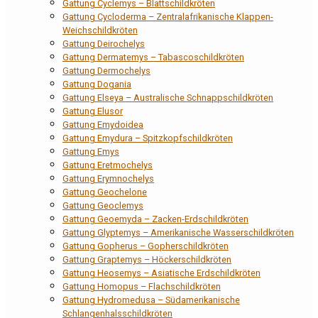
Gattung Cyclemys – Blattschildkröten
Gattung Cycloderma – Zentralafrikanische Klappen-
Weichschildkröten
Gattung Deirochelys
Gattung Dermatemys – Tabascoschildkröten
Gattung Dermochelys
Gattung Dogania
Gattung Elseya – Australische Schnappschildkröten
Gattung Elusor
Gattung Emydoidea
Gattung Emydura – Spitzkopfschildkröten
Gattung Emys
Gattung Eretmochelys
Gattung Erymnochelys
Gattung Geochelone
Gattung Geoclemys
Gattung Geoemyda – Zacken-Erdschildkröten
Gattung Glyptemys – Amerikanische Wasserschildkröten
Gattung Gopherus – Gopherschildkröten
Gattung Graptemys – Höckerschildkröten
Gattung Heosemys – Asiatische Erdschildkröten
Gattung Homopus – Flachschildkröten
Gattung Hydromedusa – Südamerikanische
Schlangenhalsschildkröten