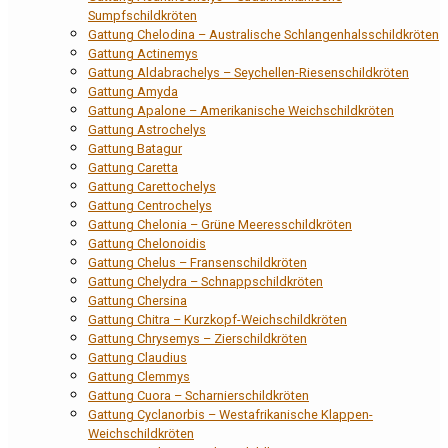
Sumpfschildkröten
Gattung Chelodina – Australische Schlangenhalsschildkröten
Gattung Actinemys
Gattung Aldabrachelys – Seychellen-Riesenschildkröten
Gattung Amyda
Gattung Apalone – Amerikanische Weichschildkröten
Gattung Astrochelys
Gattung Batagur
Gattung Caretta
Gattung Carettochelys
Gattung Centrochelys
Gattung Chelonia – Grüne Meeresschildkröten
Gattung Chelonoidis
Gattung Chelus – Fransenschildkröten
Gattung Chelydra – Schnappschildkröten
Gattung Chersina
Gattung Chitra – Kurzkopf-Weichschildkröten
Gattung Chrysemys – Zierschildkröten
Gattung Claudius
Gattung Clemmys
Gattung Cuora – Scharnierschildkröten
Gattung Cyclanorbis – Westafrikanische Klappen-
Weichschildkröten