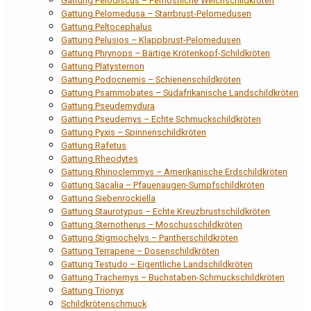
Gattung Pelodiscus – Fernöstliche Weichschildkröten
Gattung Pelomedusa – Starrbrust-Pelomedusen
Gattung Peltocephalus
Gattung Pelusios – Klappbrust-Pelomedusen
Gattung Phrynops – Bärtige Krötenkopf-Schildkröten
Gattung Platysternon
Gattung Podocnemis – Schienenschildkröten
Gattung Psammobates – Südafrikanische Landschildkröten
Gattung Pseudemydura
Gattung Pseudemys – Echte Schmuckschildkröten
Gattung Pyxis – Spinnenschildkröten
Gattung Rafetus
Gattung Rheodytes
Gattung Rhinoclemmys – Amerikanische Erdschildkröten
Gattung Sacalia – Pfauenaugen-Sumpfschildkröten
Gattung Siebenrockiella
Gattung Staurotypus – Echte Kreuzbrustschildkröten
Gattung Sternotherus – Moschusschildkröten
Gattung Stigmochelys – Pantherschildkröten
Gattung Terrapene – Dosenschildkröten
Gattung Testudo – Eigentliche Landschildkröten
Gattung Trachemys – Buchstaben-Schmuckschildkröten
Gattung Trionyx
Schildkrötenschmuck