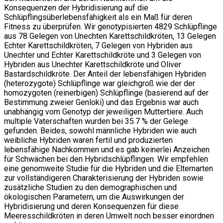
Konsequenzen der Hybridisierung auf die
Schlüpflingsüberlebensfähigkeit als ein Maß für deren
Fitness zu überprüfen. Wir genotypisierten 4829 Schlüpflinge
aus 78 Gelegen von Unechten Karettschildkröten, 13 Gelegen
Echter Karettschildkröten, 7 Gelegen von Hybriden aus
Unechter und Echter Karettschildkröte und 3 Gelegen von
Hybriden aus Unechter Karettschildkröte und Oliver
Bastardschildkröte. Der Anteil der lebensfähigen Hybriden
(heterozygote) Schlüpflinge war gleichgroß wie der der
homozygoten (reinerbigen) Schlüpflinge (basierend auf der
Bestimmung zweier Genloki) und das Ergebnis war auch
unabhängig vom Genotyp der jeweiligen Muttertiere. Auch
multiple Vaterschaften wurden bei 35.7 % der Gelege
gefunden. Beides, sowohl männliche Hybriden wie auch
weibliche Hybriden waren fertil und produzierten
lebensfähige Nachkommen und es gab keinerlei Anzeichen
für Schwächen bei den Hybridschlüpflingen. Wir empfehlen
eine genomweite Studie für die Hybriden und die Elternarten
zur vollständigeren Charakterisierung der Hybriden sowie
zusätzliche Studien zu den demographischen und
ökologischen Parametern, um die Auswirkungen der
Hybridisierung und deren Konsequenzen für diese
Meeresschildkröten in deren Umwelt noch besser einordnen