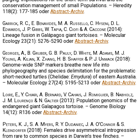
conservation management of small Populations. – Heredity
118(2): 177-185 oder
Abstract-Archiv
.
Garrick, R. C., E. Benavides, M. A. Russello, C. Hyseni, D. L.
Edwards, J. P. Gibbs, W. Tapia, C. Ciofi & A. Caccone
(2014):
Lineage fusion in Galápagos giant tortoises. – Molecular
Ecology 23(21): 5276-5290 oder
Abstract-Archiv
.
Georges, A., B. Gruber, G. B. Pauly, D. White, M. Adams, M. J.
Young, A. Kilian, X. Zhang, H. B. Shaffer & P. J. Unmack
(2018):
Genome-wide SNP markers breathe new life into
phylogeography and species delimitation for the problematic
short-necked turtles (Chelidae:
Emydura
) of eastern Australia.
– Molecular Ecology 27(24): 5195-5213 oder
Abstract-Archiv
.
Loire, E., Y. Chiari, A. Bernard, V. Cahais, J. Romiguier, B. Nabholz,
J. M. Lourenço & N. Galtier
(2013): Population genomics of the
endangered giant Galapagos tortoise. – Genome Biology
14(12): R136 oder
Abstract-Archiv
.
Peters, K. J., S. A. Myers, R. Y. Dudaniec, J. A. O'Connor & S.
Kleindorfer
(2018): Females drive asymmetrical introgression
from rare to common species in Darwin's tree finches. –