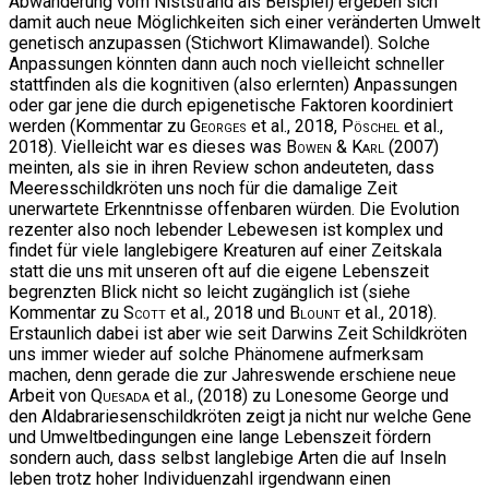
Abwanderung vom Niststrand als Beispiel) ergeben sich
damit auch neue Möglichkeiten sich einer veränderten Umwelt
genetisch anzupassen (Stichwort Klimawandel). Solche
Anpassungen könnten dann auch noch vielleicht schneller
stattfinden als die kognitiven (also erlernten) Anpassungen
oder gar jene die durch epigenetische Faktoren koordiniert
werden (Kommentar zu
Georges
et al., 2018,
Pöschel
et al.,
2018). Vielleicht war es dieses was
Bowen & Karl
(2007)
meinten, als sie in ihren Review schon andeuteten, dass
Meeresschildkröten uns noch für die damalige Zeit
unerwartete Erkenntnisse offenbaren würden. Die Evolution
rezenter also noch lebender Lebewesen ist komplex und
findet für viele langlebigere Kreaturen auf einer Zeitskala
statt die uns mit unseren oft auf die eigene Lebenszeit
begrenzten Blick nicht so leicht zugänglich ist (siehe
Kommentar zu
Scott
et al., 2018 und
Blount
et al., 2018).
Erstaunlich dabei ist aber wie seit Darwins Zeit Schildkröten
uns immer wieder auf solche Phänomene aufmerksam
machen, denn gerade die zur Jahreswende erschiene neue
Arbeit von
Quesada
et al., (2018) zu Lonesome George und
den Aldabrariesenschildkröten zeigt ja nicht nur welche Gene
und Umweltbedingungen eine lange Lebenszeit fördern
sondern auch, dass selbst langlebige Arten die auf Inseln
leben trotz hoher Individuenzahl irgendwann einen