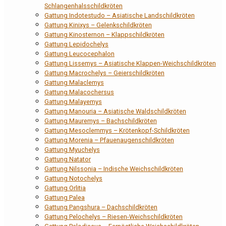
Schlangenhalsschildkröten
Gattung Indotestudo – Asiatische Landschildkröten
Gattung Kinixys – Gelenkschildkröten
Gattung Kinosternon – Klappschildkröten
Gattung Lepidochelys
Gattung Leucocephalon
Gattung Lissemys – Asiatische Klappen-Weichschildkröten
Gattung Macrochelys – Geierschildkröten
Gattung Malaclemys
Gattung Malacochersus
Gattung Malayemys
Gattung Manouria – Asiatische Waldschildkröten
Gattung Mauremys – Bachschildkröten
Gattung Mesoclemmys – Krötenkopf-Schildkröten
Gattung Morenia – Pfauenaugenschildkröten
Gattung Myuchelys
Gattung Natator
Gattung Nilssonia – Indische Weichschildkröten
Gattung Notochelys
Gattung Orlitia
Gattung Palea
Gattung Pangshura – Dachschildkröten
Gattung Pelochelys – Riesen-Weichschildkröten