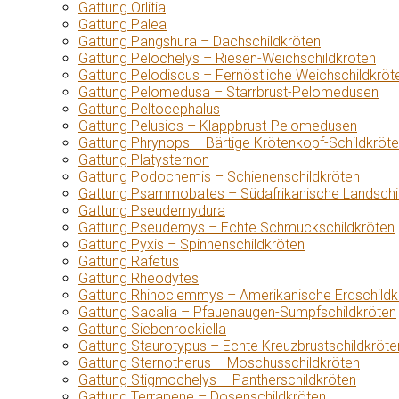
Gattung Orlitia
Gattung Palea
Gattung Pangshura – Dachschildkröten
Gattung Pelochelys – Riesen-Weichschildkröten
Gattung Pelodiscus – Fernöstliche Weichschildkröt
Gattung Pelomedusa – Starrbrust-Pelomedusen
Gattung Peltocephalus
Gattung Pelusios – Klappbrust-Pelomedusen
Gattung Phrynops – Bärtige Krötenkopf-Schildkröt
Gattung Platysternon
Gattung Podocnemis – Schienenschildkröten
Gattung Psammobates – Südafrikanische Landschi
Gattung Pseudemydura
Gattung Pseudemys – Echte Schmuckschildkröten
Gattung Pyxis – Spinnenschildkröten
Gattung Rafetus
Gattung Rheodytes
Gattung Rhinoclemmys – Amerikanische Erdschildk
Gattung Sacalia – Pfauenaugen-Sumpfschildkröten
Gattung Siebenrockiella
Gattung Staurotypus – Echte Kreuzbrustschildkröte
Gattung Sternotherus – Moschusschildkröten
Gattung Stigmochelys – Pantherschildkröten
Gattung Terrapene – Dosenschildkröten