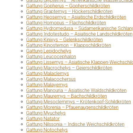
Gattung Glyptemys – Amerikanische Wasserschildk
Gattung Gopherus – Gopherschildkröten
Gattung Graptemys – Höckerschildkröten
Gattung Heosemys – Asiatische Erdschildkröten
Gattung Homopus – Flachschildkröten
Gattung Hydromedusa – Südamerikanische Schlang
Gattung Indotestudo – Asiatische Landschildkröten
Gattung Kinixys – Gelenkschildkröten
Gattung Kinosternon – Klappschildkröten
Gattung Lepidochelys
Gattung Leucocephalon
Gattung Lissemys – Asiatische Klappen-Weichschil
Gattung Macrochelys – Geierschildkröten
Gattung Malaclemys
Gattung Malacochersus
Gattung Malayemys
Gattung Manouria – Asiatische Waldschildkröten
Gattung Mauremys – Bachschildkröten
Gattung Mesoclemmys – Krötenkopf-Schildkröten
Gattung Morenia – Pfauenaugenschildkröten
Gattung Myuchelys
Gattung Natator
Gattung Nilssonia – Indische Weichschildkröten
Gattung Notochelys