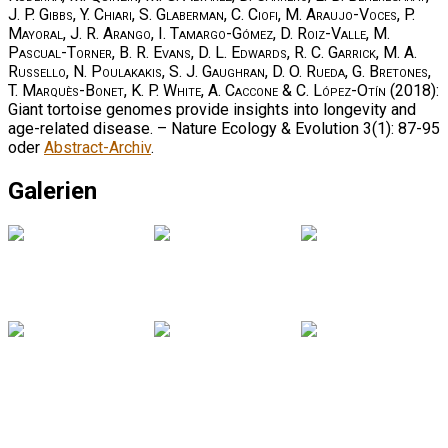
J. P. Gibbs, Y. Chiari, S. Glaberman, C. Ciofi, M. Araujo-Voces, P.
Mayoral, J. R. Arango, I. Tamargo-Gómez, D. Roiz-Valle, M.
Pascual-Torner, B. R. Evans, D. L. Edwards, R. C. Garrick, M. A.
Russello, N. Poulakakis, S. J. Gaughran, D. O. Rueda, G. Bretones,
T. Marquès-Bonet, K. P. White, A. Caccone & C. López-Otín
(2018):
Giant tortoise genomes provide insights into longevity and
age-related disease. – Nature Ecology & Evolution 3(1): 87-95
oder
Abstract-Archiv
.
Galerien