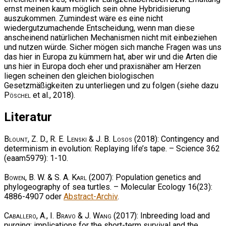
ernst meinen kaum möglich sein ohne Hybridisierung
auszukommen. Zumindest wäre es eine nicht
wiedergutzumachende Entscheidung, wenn man diese
anscheinend natürlichen Mechanismen nicht mit einbeziehen
und nutzen würde. Sicher mögen sich manche Fragen was uns
das hier in Europa zu kümmern hat, aber wir und die Arten die
uns hier in Europa doch eher und praxisnäher am Herzen
liegen scheinen den gleichen biologischen
Gesetzmäßigkeiten zu unterliegen und zu folgen (siehe dazu
Pöschel
et al., 2018).
Literatur
Blount, Z. D., R. E. Lenski & J. B. Losos
(2018): Contingency and
determinism in evolution: Replaying life’s tape. – Science 362
(eaam5979): 1-10.
Bowen, B. W. & S. A. Karl
(2007): Population genetics and
phylogeography of sea turtles. – Molecular Ecology 16(23):
4886-4907 oder
Abstract-Archiv
.
Caballero, A., I. Bravo & J. Wang
(2017): Inbreeding load and
purging: implications for the short-term survival and the