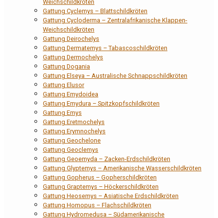
Weichschildkröten
Gattung Cyclemys – Blattschildkröten
Gattung Cycloderma – Zentralafrikanische Klappen-
Weichschildkröten
Gattung Deirochelys
Gattung Dermatemys – Tabascoschildkröten
Gattung Dermochelys
Gattung Dogania
Gattung Elseya – Australische Schnappschildkröten
Gattung Elusor
Gattung Emydoidea
Gattung Emydura – Spitzkopfschildkröten
Gattung Emys
Gattung Eretmochelys
Gattung Erymnochelys
Gattung Geochelone
Gattung Geoclemys
Gattung Geoemyda – Zacken-Erdschildkröten
Gattung Glyptemys – Amerikanische Wasserschildkröten
Gattung Gopherus – Gopherschildkröten
Gattung Graptemys – Höckerschildkröten
Gattung Heosemys – Asiatische Erdschildkröten
Gattung Homopus – Flachschildkröten
Gattung Hydromedusa – Südamerikanische