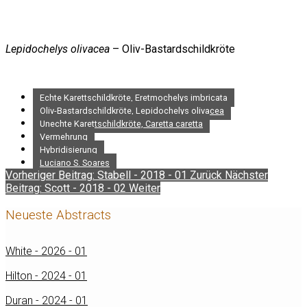
Lepidochelys olivacea
– Oliv-Bastardschildkröte
Echte Karettschildkröte, Eretmochelys imbricata
Oliv-Bastardschildkröte, Lepidochelys olivacea
Unechte Karettschildkröte, Caretta caretta
Vermehrung
Hybridisierung
Luciano S. Soares
Vorheriger Beitrag: Stabell - 2018 - 01
Zurück
Nächster
Beitrag: Scott - 2018 - 02
Weiter
Neueste Abstracts
White - 2026 - 01
Hilton - 2024 - 01
Duran - 2024 - 01