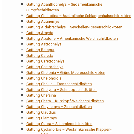
Gattung Acanthochelys – Südamerikanische
Sumpfschildkröten
Gattung Chelodina – Australische Schlangenhalsschildkröten
Gattung Actinemys
Gattung Aldabrachelys – Seychellen-Riesenschildkröten
Gattung Amyda
Gattung Apalone – Amerikanische Weichschildkröten
Gattung Astrochelys
Gattung Batagur
Gattung Caretta
Gattung Carettochelys
Gattung Centrochelys
Gattung Chelonia – Grüne Meeresschildkröten
Gattung Chelonoidis
Gattung Chelus – Fransenschildkröten
Gattung Chelydra – Schnappschildkröten
Gattung Chersina
Gattung Chitra – Kurzkopf-Weichschildkröten
Gattung Chrysemys – Zierschildkröten
Gattung Claudius
Gattung Clemmys
Gattung Cuora – Scharnierschildkröten
Gattung Cyclanorbis – Westafrikanische Klappen-