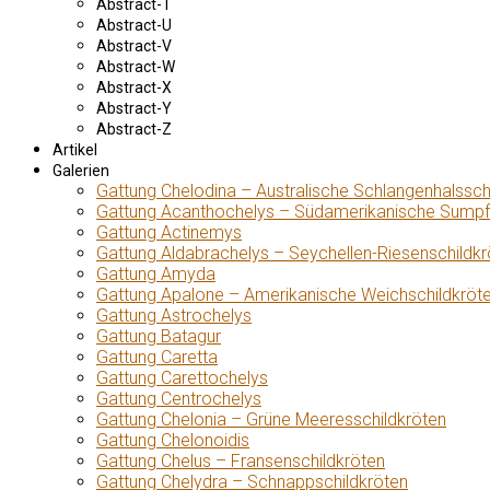
Abstract-T
Abstract-U
Abstract-V
Abstract-W
Abstract-X
Abstract-Y
Abstract-Z
Artikel
Galerien
Gattung Chelodina – Australische Schlangenhalssch
Gattung Acanthochelys – Südamerikanische Sumpf
Gattung Actinemys
Gattung Aldabrachelys – Seychellen-Riesenschildkr
Gattung Amyda
Gattung Apalone – Amerikanische Weichschildkröt
Gattung Astrochelys
Gattung Batagur
Gattung Caretta
Gattung Carettochelys
Gattung Centrochelys
Gattung Chelonia – Grüne Meeresschildkröten
Gattung Chelonoidis
Gattung Chelus – Fransenschildkröten
Gattung Chelydra – Schnappschildkröten