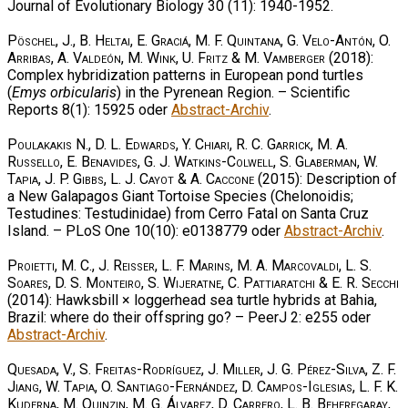
Journal of Evolutionary Biology 30 (11): 1940-1952.
Pöschel, J., B. Heltai, E. Graciá, M. F. Quintana, G. Velo-Antón, O.
Arribas, A. Valdeón, M. Wink, U. Fritz & M. Vamberger
(2018):
Complex hybridization patterns in European pond turtles
(
Emys orbicularis
) in the Pyrenean Region. – Scientific
Reports 8(1): 15925 oder
Abstract-Archiv
.
Poulakakis N., D. L. Edwards, Y. Chiari, R. C. Garrick, M. A.
Russello, E. Benavides, G. J. Watkins-Colwell, S. Glaberman, W.
Tapia, J. P. Gibbs, L. J. Cayot & A. Caccone
(2015): Description of
a New Galapagos Giant Tortoise Species (Chelonoidis;
Testudines: Testudinidae) from Cerro Fatal on Santa Cruz
Island. – PLoS One 10(10): e0138779 oder
Abstract-Archiv
.
Proietti, M. C., J. Reisser, L. F. Marins, M. A. Marcovaldi, L. S.
Soares, D. S. Monteiro, S. Wijeratne, C. Pattiaratchi & E. R. Secchi
(2014): Hawksbill × loggerhead sea turtle hybrids at Bahia,
Brazil: where do their offspring go? – PeerJ 2: e255 oder
Abstract-Archiv
.
Quesada, V., S. Freitas-Rodríguez, J. Miller, J. G. Pérez-Silva, Z. F.
Jiang, W. Tapia, O. Santiago-Fernández, D. Campos-Iglesias, L. F. K.
Kuderna, M. Quinzin, M. G. Álvarez, D. Carrero, L. B. Beheregaray,