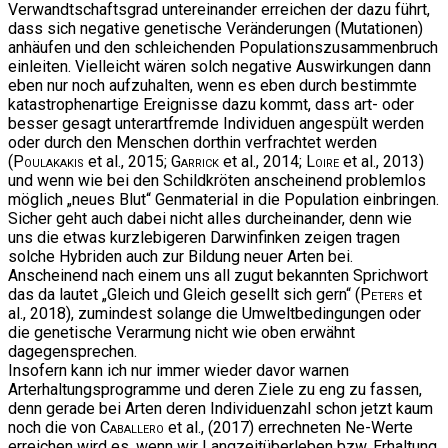
Verwandtschaftsgrad untereinander erreichen der dazu führt,
dass sich negative genetische Veränderungen (Mutationen)
anhäufen und den schleichenden Populationszusammenbruch
einleiten. Vielleicht wären solch negative Auswirkungen dann
eben nur noch aufzuhalten, wenn es eben durch bestimmte
katastrophenartige Ereignisse dazu kommt, dass art- oder
besser gesagt unterartfremde Individuen angespült werden
oder durch den Menschen dorthin verfrachtet werden
(
Poulakakis
et al., 2015;
Garrick
et al., 2014;
Loire
et al., 2013)
und wenn wie bei den Schildkröten anscheinend problemlos
möglich „neues Blut“ Genmaterial in die Population einbringen.
Sicher geht auch dabei nicht alles durcheinander, denn wie
uns die etwas kurzlebigeren Darwinfinken zeigen tragen
solche Hybriden auch zur Bildung neuer Arten bei.
Anscheinend nach einem uns all zugut bekannten Sprichwort
das da lautet „Gleich und Gleich gesellt sich gern“ (
Peters
et
al., 2018), zumindest solange die Umweltbedingungen oder
die genetische Verarmung nicht wie oben erwähnt
dagegensprechen.
Insofern kann ich nur immer wieder davor warnen
Arterhaltungsprogramme und deren Ziele zu eng zu fassen,
denn gerade bei Arten deren Individuenzahl schon jetzt kaum
noch die von
Caballero
et al., (2017) errechneten Ne-Werte
erreichen wird es, wenn wir Langzeitüberleben bzw. Erhaltung