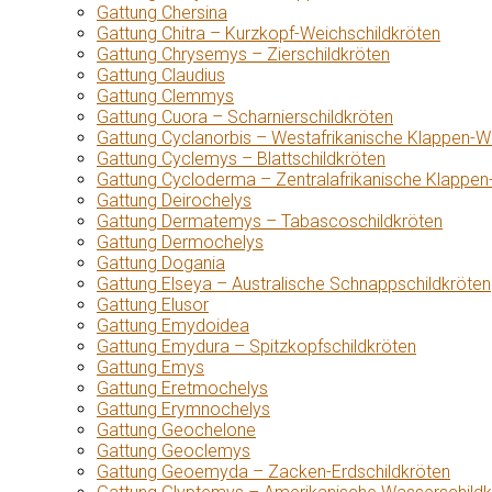
Gattung Chersina
Gattung Chitra – Kurzkopf-Weichschildkröten
Gattung Chrysemys – Zierschildkröten
Gattung Claudius
Gattung Clemmys
Gattung Cuora – Scharnierschildkröten
Gattung Cyclanorbis – Westafrikanische Klappen-W
Gattung Cyclemys – Blattschildkröten
Gattung Cycloderma – Zentralafrikanische Klappen
Gattung Deirochelys
Gattung Dermatemys – Tabascoschildkröten
Gattung Dermochelys
Gattung Dogania
Gattung Elseya – Australische Schnappschildkröten
Gattung Elusor
Gattung Emydoidea
Gattung Emydura – Spitzkopfschildkröten
Gattung Emys
Gattung Eretmochelys
Gattung Erymnochelys
Gattung Geochelone
Gattung Geoclemys
Gattung Geoemyda – Zacken-Erdschildkröten