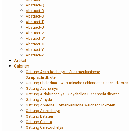
Abstract-Q
Abstract-R
Abstract-S
Abstract-T
Abstract-U
Abstract-V
Abstract-W
Abstract-X
Abstract-Y
Abstract-Z
Artikel
Galerien
Gattung Acanthochelys – Südamerikanische
Sumpfschildkröten
Gattung Chelodina – Australische Schlangenhalsschildkröten
Gattung Actinemys
Gattung Aldabrachelys – Seychellen-Riesenschildkröten
Gattung Amyda
Gattung Apalone – Amerikanische Weichschildkröten
Gattung Astrochelys
Gattung Batagur
Gattung Caretta
Gattung Carettochelys