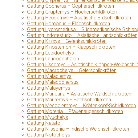
Gattung Glyptemys – Amerikanische Wasserschildk
Gattung Gopherus – Gopherschildkröten
Gattung Graptemys – Höckerschildkröten
Gattung Heosemys – Asiatische Erdschildkröten
Gattung Homopus – Flachschildkröten
Gattung Hydromedusa – Südamerikanische Schlang
Gattung Indotestudo – Asiatische Landschildkröten
Gattung Kinixys – Gelenkschildkröten
Gattung Kinosternon – Klappschildkröten
Gattung Lepidochelys
Gattung Leucocephalon
Gattung Lissemys – Asiatische Klappen-Weichschil
Gattung Macrochelys – Geierschildkröten
Gattung Malaclemys
Gattung Malacochersus
Gattung Malayemys
Gattung Manouria – Asiatische Waldschildkröten
Gattung Mauremys – Bachschildkröten
Gattung Mesoclemmys – Krötenkopf-Schildkröten
Gattung Morenia – Pfauenaugenschildkröten
Gattung Myuchelys
Gattung Natator
Gattung Nilssonia – Indische Weichschildkröten
Gattung Notochelys