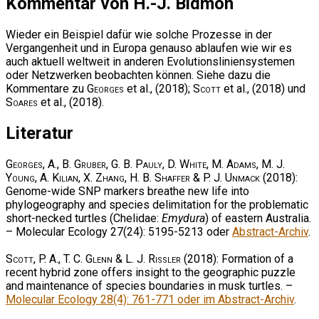
Kommentar von H.-J. Bidmon
Wieder ein Beispiel dafür wie solche Prozesse in der
Vergangenheit und in Europa genauso ablaufen wie wir es
auch aktuell weltweit in anderen Evolutionsliniensystemen
oder Netzwerken beobachten können. Siehe dazu die
Kommentare zu
Georges
et al., (2018);
Scott
et al., (2018) und
Soares
et al., (2018).
Literatur
Georges, A., B. Gruber, G. B. Pauly, D. White, M. Adams, M. J.
Young, A. Kilian, X. Zhang, H. B. Shaffer & P. J. Unmack
(2018):
Genome-wide SNP markers breathe new life into
phylogeography and species delimitation for the problematic
short-necked turtles (Chelidae:
Emydura
) of eastern Australia.
– Molecular Ecology 27(24): 5195-5213 oder
Abstract-Archiv
.
Scott, P. A., T. C. Glenn & L. J. Rissler
(2018): Formation of a
recent hybrid zone offers insight to the geographic puzzle
and maintenance of species boundaries in musk turtles. –
Molecular Ecology 28(4): 761-771 oder im Abstract-Archiv
.