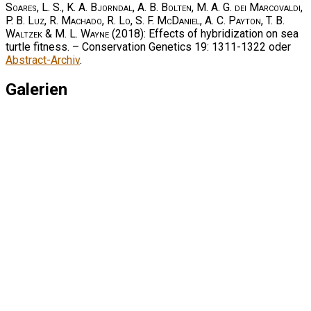
Soares, L. S., K. A. Bjorndal, A. B. Bolten, M. A. G. dei Marcovaldi,
P. B. Luz, R. Machado, R. Lo, S. F. McDaniel, A. C. Payton, T. B.
Waltzek & M. L. Wayne
(2018): Effects of hybridization on sea
turtle fitness. – Conservation Genetics 19: 1311-1322 oder
Abstract-Archiv
.
Galerien