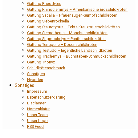
Gattung Rheodytes
Gattung Rhinoclemmys – Amerikanische Erdschildkröten
Gattung Sacalia – Pfauenaugen-Sumpfschildkröten
Gattung Siebenrockiella
Gattung Staurotypus – Echte Kreuzbrustschildkröten
Gattung Sternotherus – Moschusschildkröten
Gattung Stigmochelys – Pantherschildkröten
Gattung Terrapene – Dosenschildkröten
Gattung Testudo – Eigentliche Landschildkröten
Gattung Trachemys – Buchstaben-Schmuckschildkröten
Gattung Trionyx
Schildkrötenschmuck
Sonstiges
Hybriden
Sonstiges
Impressum
Datenschutzerklärung
Disclaimer
Nomenklatur
Unser Team
Unser Logo
RSS Feed