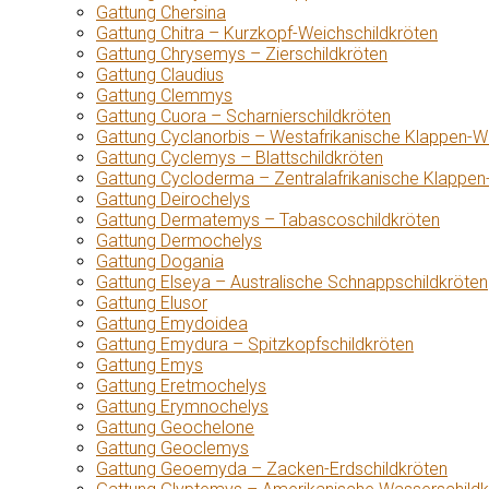
Gattung Chersina
Gattung Chitra – Kurzkopf-Weichschildkröten
Gattung Chrysemys – Zierschildkröten
Gattung Claudius
Gattung Clemmys
Gattung Cuora – Scharnierschildkröten
Gattung Cyclanorbis – Westafrikanische Klappen-W
Gattung Cyclemys – Blattschildkröten
Gattung Cycloderma – Zentralafrikanische Klappen
Gattung Deirochelys
Gattung Dermatemys – Tabascoschildkröten
Gattung Dermochelys
Gattung Dogania
Gattung Elseya – Australische Schnappschildkröten
Gattung Elusor
Gattung Emydoidea
Gattung Emydura – Spitzkopfschildkröten
Gattung Emys
Gattung Eretmochelys
Gattung Erymnochelys
Gattung Geochelone
Gattung Geoclemys
Gattung Geoemyda – Zacken-Erdschildkröten