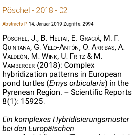
Pöschel - 2018 - 02
Abstracts P
14. Januar 2019
Zugriffe: 2994
Pöschel, J., B. Heltai, E. Graciá, M. F.
Quintana, G. Velo-Antón, O. Arribas, A.
Valdeón, M. Wink, U. Fritz & M.
Vamberger
(2018): Complex
hybridization patterns in European
pond turtles (
Emys orbicularis
) in the
Pyrenean Region. – Scientific Reports
8(1): 15925.
Ein komplexes Hybridisierungsmuster
bei den Europäischen