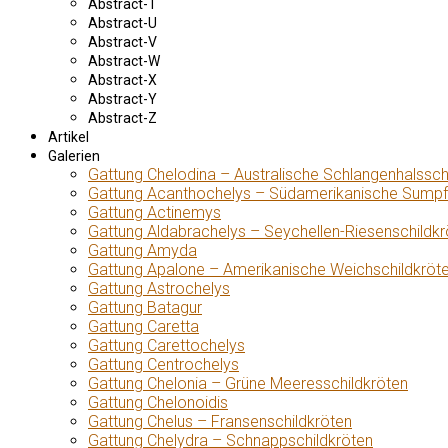
Abstract-T
Abstract-U
Abstract-V
Abstract-W
Abstract-X
Abstract-Y
Abstract-Z
Artikel
Galerien
Gattung Chelodina – Australische Schlangenhalssch
Gattung Acanthochelys – Südamerikanische Sumpf
Gattung Actinemys
Gattung Aldabrachelys – Seychellen-Riesenschildkr
Gattung Amyda
Gattung Apalone – Amerikanische Weichschildkröt
Gattung Astrochelys
Gattung Batagur
Gattung Caretta
Gattung Carettochelys
Gattung Centrochelys
Gattung Chelonia – Grüne Meeresschildkröten
Gattung Chelonoidis
Gattung Chelus – Fransenschildkröten
Gattung Chelydra – Schnappschildkröten