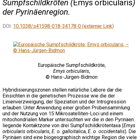
Sumpfschildkröten (
Emys orbicularis
)
der Pyrinäenregion.
DOI:
10.1038/s41598-018-34178-0 (externer Link)
Europäische Sumpfschildkröte,
Emys orbicularis
,
© Hans-Jürgen-Bidmon
Hybridisierungszonen stellen natürliche Labore dar die
Einsichten in die genetischen Prozesse wie die der
Linienverzweigung, der Speziation und der Introgression
erlauben. Unter Anwendung einer großen Probensammlung
und der Nutzung von 15 Mikrosatelliten-Loci und einem
mitochondrialen Marker untersuchten wir die in den Pyrinäen
liegende Kontaktzone von drei Sumpfschildkrötentaxa (
Emys
orbicularis orbicularis
,
E. o. galloitalica
,
E. o. occidentalis
). Die
Pyrinäen sind eine biogeographisch wichtige Region die viele