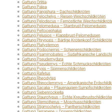
Gattung Orlitia
Gattung Palea
Gattung Pangshura – Dachschildkröten
Gattung Pelochelys – Riesen-Weichschildkröten
Gattung Pelodiscus – Fernöstliche Weichschildkröt
Gattung Pelomedusa – Starrbrust-Pelomedusen
Gattung Peltocephalus
Gattung Pelusios – Klappbrust-Pelomedusen
Gattung Phrynops – Bärtige Krötenkopf-Schildkröt
Gattung Platysternon
Gattung Podocnemis – Schienenschildkröten
Gattung Psammobates – Südafrikanische Landschi
Gattung Pseudemydura
Gattung Pseudemys – Echte Schmuckschildkröten
Gattung Pyxis – Spinnenschildkröten
Gattung Rafetus
Gattung Rheodytes
Gattung Rhinoclemmys – Amerikanische Erdschildk
Gattung Sacalia – Pfauenaugen-Sumpfschildkröten
Gattung Siebenrockiella
Gattung Staurotypus – Echte Kreuzbrustschildkröte
Gattung Sternotherus – Moschusschildkröten
Gattung Stigmochelys – Pantherschildkröten
Gattung Terrapene – Dosenschildkröten