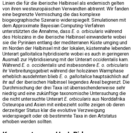
Linien die für die iberische Halbinsel als endemisch gelten
von ihren westeuropäischen Verwandten abtrennt. Wir fanden
eine begrenzte Vermischung die das komplexe
biogeographische Szenario widerspiegelt. Simulationen mit
dem Approximate Bayesian Computing-Verfahren
unterstützten die Annahme, dass
E. o. orbicularis
während
des Holozäns in die iberische Halbinsel einwanderte wobei
sie die Pyrinäen entlang der mediterranen Küste umging und
im Norden der Halbinsel mit der lokalen, küstennahe lebenden
Unterart galloitalica hybridisierte wobei es auch in geringeren
Ausmaß zur Hybridisierung mit der Unterart
occidentalis
kam.
Während
E. o. occidentalis
und insbesondere
E. o. orbicularis
ihr Verbreitungsgebiet während der holozänen Warmphase
erheblich ausdehnten blieb
E. o. galloitalica
hauptsächlich auf
ihr auf der iberischen Halbinsel liegendes Areal begrenzt. Die
Durchmischung der drei Taxa ist überraschenderweise sehr
niedrig und eine zukünftige taxonomische Untersuchung die
die nicht untersuchte Unterart
E. orbicularis
aus Norddafrika
Osteuropa und Asien mit einbezieht sollte zeigen ob deren
derzeitiger Status klar die evolutive Verzweigung
widerspiegelt oder ob bestimmte Taxa in den Artstatus
erhoben werden sollten.