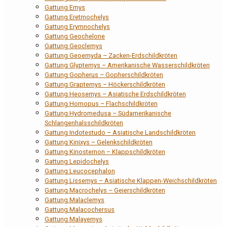
Gattung Emys
Gattung Eretmochelys
Gattung Erymnochelys
Gattung Geochelone
Gattung Geoclemys
Gattung Geoemyda – Zacken-Erdschildkröten
Gattung Glyptemys – Amerikanische Wasserschildkröten
Gattung Gopherus – Gopherschildkröten
Gattung Graptemys – Höckerschildkröten
Gattung Heosemys – Asiatische Erdschildkröten
Gattung Homopus – Flachschildkröten
Gattung Hydromedusa – Südamerikanische
Schlangenhalsschildkröten
Gattung Indotestudo – Asiatische Landschildkröten
Gattung Kinixys – Gelenkschildkröten
Gattung Kinosternon – Klappschildkröten
Gattung Lepidochelys
Gattung Leucocephalon
Gattung Lissemys – Asiatische Klappen-Weichschildkröten
Gattung Macrochelys – Geierschildkröten
Gattung Malaclemys
Gattung Malacochersus
Gattung Malayemys