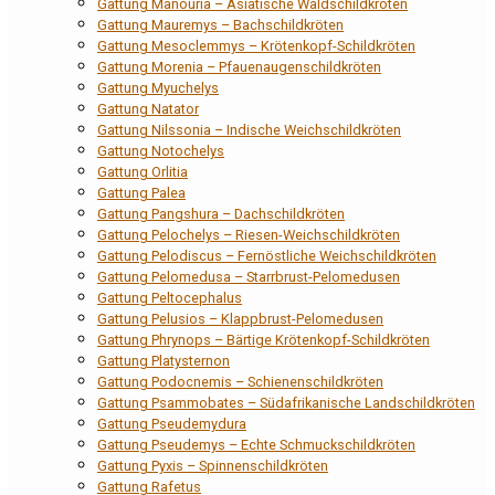
Gattung Manouria – Asiatische Waldschildkröten
Gattung Mauremys – Bachschildkröten
Gattung Mesoclemmys – Krötenkopf-Schildkröten
Gattung Morenia – Pfauenaugenschildkröten
Gattung Myuchelys
Gattung Natator
Gattung Nilssonia – Indische Weichschildkröten
Gattung Notochelys
Gattung Orlitia
Gattung Palea
Gattung Pangshura – Dachschildkröten
Gattung Pelochelys – Riesen-Weichschildkröten
Gattung Pelodiscus – Fernöstliche Weichschildkröten
Gattung Pelomedusa – Starrbrust-Pelomedusen
Gattung Peltocephalus
Gattung Pelusios – Klappbrust-Pelomedusen
Gattung Phrynops – Bärtige Krötenkopf-Schildkröten
Gattung Platysternon
Gattung Podocnemis – Schienenschildkröten
Gattung Psammobates – Südafrikanische Landschildkröten
Gattung Pseudemydura
Gattung Pseudemys – Echte Schmuckschildkröten
Gattung Pyxis – Spinnenschildkröten
Gattung Rafetus