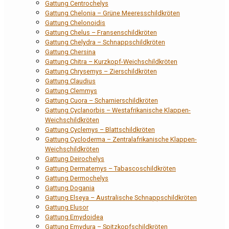
Gattung Centrochelys
Gattung Chelonia – Grüne Meeresschildkröten
Gattung Chelonoidis
Gattung Chelus – Fransenschildkröten
Gattung Chelydra – Schnappschildkröten
Gattung Chersina
Gattung Chitra – Kurzkopf-Weichschildkröten
Gattung Chrysemys – Zierschildkröten
Gattung Claudius
Gattung Clemmys
Gattung Cuora – Scharnierschildkröten
Gattung Cyclanorbis – Westafrikanische Klappen-
Weichschildkröten
Gattung Cyclemys – Blattschildkröten
Gattung Cycloderma – Zentralafrikanische Klappen-
Weichschildkröten
Gattung Deirochelys
Gattung Dermatemys – Tabascoschildkröten
Gattung Dermochelys
Gattung Dogania
Gattung Elseya – Australische Schnappschildkröten
Gattung Elusor
Gattung Emydoidea
Gattung Emydura – Spitzkopfschildkröten