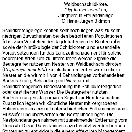
Waldbachschildkröte,
Glyptemys insculpta
,
Jungtiere in Freilandanlage
© Hans-Jürgen Bidmon
Schildkrötengelege können sehr hoch liegen was zu sehr
niedrigen Zuwachsraten bei den betroffenen Populationen
führt. Zum Verstehen der Jagdstrategien der Beutegreifer
sowie der Nistökologie der Schildkröten sind essentielle
Voraussetzungen für das Langzeitmanagement für solche
bedrohten Arten. Um zu untersuchen welche Signale die
Beutegreifer nutzen um Nester von Waldbachschildkröten
(
Glyptemys insculpta
) zu lokalisieren legten wir simulierte
Nester an die wir mit 1 von 4 Behandlungen vorbehandelten:
Bodenstörung, Behandlung mit Wasser mit
Schildkrötengeruch, Bodenstörung mit Schildkrötengeruch
oder destilliertes Wasser. Die Beutegreifer nutzten
Bodenstörungen als primäres Signal zur Nestlokalisation.
Zusätzlich legten wir künstliche Nester mit vergrabenen
Hühnereiern an aber mit unterschiedlichen Entfernungen vom
Flussufer und überwachten die Nestplünderungen. Die
Nestplünderungen nahmen mit zunehmender Entfernung vom
Fluss ab. Diese Daten können dazu benutzt werden bessere
Strategien zu entwickeln die einem effektiven Management