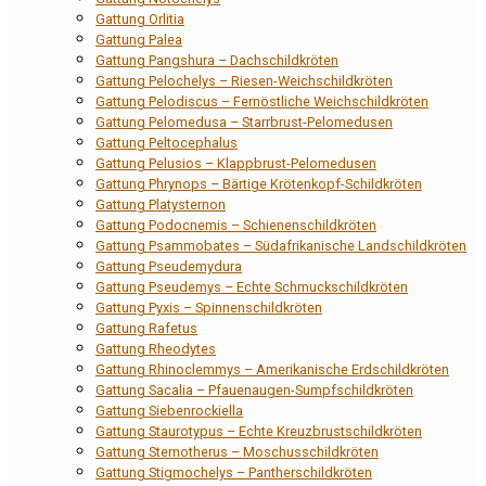
Gattung Orlitia
Gattung Palea
Gattung Pangshura – Dachschildkröten
Gattung Pelochelys – Riesen-Weichschildkröten
Gattung Pelodiscus – Fernöstliche Weichschildkröten
Gattung Pelomedusa – Starrbrust-Pelomedusen
Gattung Peltocephalus
Gattung Pelusios – Klappbrust-Pelomedusen
Gattung Phrynops – Bärtige Krötenkopf-Schildkröten
Gattung Platysternon
Gattung Podocnemis – Schienenschildkröten
Gattung Psammobates – Südafrikanische Landschildkröten
Gattung Pseudemydura
Gattung Pseudemys – Echte Schmuckschildkröten
Gattung Pyxis – Spinnenschildkröten
Gattung Rafetus
Gattung Rheodytes
Gattung Rhinoclemmys – Amerikanische Erdschildkröten
Gattung Sacalia – Pfauenaugen-Sumpfschildkröten
Gattung Siebenrockiella
Gattung Staurotypus – Echte Kreuzbrustschildkröten
Gattung Sternotherus – Moschusschildkröten
Gattung Stigmochelys – Pantherschildkröten