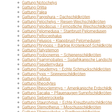
Gattung Notochelys
Gattung Orlitia
Gattung Palea
Gattung Pangshura – Dachschildkröten
Gattung Pelochelys – Riesen-Weichschildkröten
Gattung Pelodiscus – Fernöstliche Weichschildkröt
Gattung Pelomedusa – Starrbrust-Pelomedusen
Gattung Peltocephalus
Gattung Pelusios – Klappbrust-Pelomedusen
Gattung Phrynops – Bärtige Krötenkopf-Schildkröt
Gattung Platysternon
Gattung Podocnemis – Schienenschildkröten
Gattung Psammobates – Südafrikanische Landschi
Gattung Pseudemydura
Gattung Pseudemys – Echte Schmuckschildkröten
Gattung Pyxis – Spinnenschildkröten
Gattung Rafetus
Gattung Rheodytes
Gattung Rhinoclemmys – Amerikanische Erdschildk
Gattung Sacalia – Pfauenaugen-Sumpfschildkröten
Gattung Siebenrockiella
Gattung Staurotypus – Echte Kreuzbrustschildkröte
Gattung Sternotherus – Moschusschildkröten
Gattung Stigmochelys – Pantherschildkröten