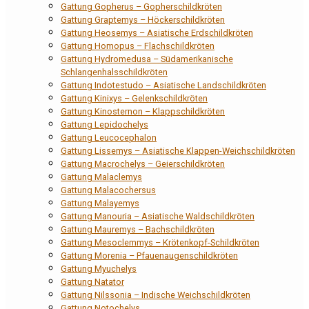
Gattung Gopherus – Gopherschildkröten
Gattung Graptemys – Höckerschildkröten
Gattung Heosemys – Asiatische Erdschildkröten
Gattung Homopus – Flachschildkröten
Gattung Hydromedusa – Südamerikanische
Schlangenhalsschildkröten
Gattung Indotestudo – Asiatische Landschildkröten
Gattung Kinixys – Gelenkschildkröten
Gattung Kinosternon – Klappschildkröten
Gattung Lepidochelys
Gattung Leucocephalon
Gattung Lissemys – Asiatische Klappen-Weichschildkröten
Gattung Macrochelys – Geierschildkröten
Gattung Malaclemys
Gattung Malacochersus
Gattung Malayemys
Gattung Manouria – Asiatische Waldschildkröten
Gattung Mauremys – Bachschildkröten
Gattung Mesoclemmys – Krötenkopf-Schildkröten
Gattung Morenia – Pfauenaugenschildkröten
Gattung Myuchelys
Gattung Natator
Gattung Nilssonia – Indische Weichschildkröten
Gattung Notochelys