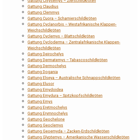
Gattung Chrysemys – Zierschildkröten
Gattung Claudius
Gattung Clemmys
Gattung Cuora – Scharnierschildkröten
Gattung Cyclanorbis – Westafrikanische Klappen-
Weichschildkröten
Gattung Cyclemys – Blattschildkröten
Gattung Cycloderma – Zentralafrikanische Klappen-
Weichschildkröten
Gattung Deirochelys
Gattung Dermatemys – Tabascoschildkröten
Gattung Dermochelys
Gattung Dogania
Gattung Elseya – Australische Schnappschildkröten
Gattung Elusor
Gattung Emydoidea
Gattung Emydura – Spitzkopfschildkröten
Gattung Emys
Gattung Eretmochelys
Gattung Erymnochelys
Gattung Geochelone
Gattung Geoclemys
Gattung Geoemyda – Zacken-Erdschildkröten
Gattung Glyptemys – Amerikanische Wasserschildkröten