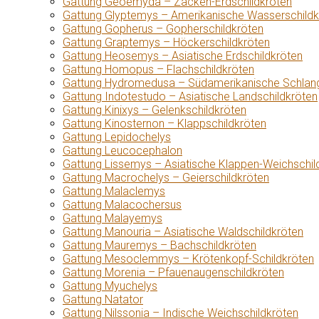
Gattung Geoemyda – Zacken-Erdschildkröten
Gattung Glyptemys – Amerikanische Wasserschildk
Gattung Gopherus – Gopherschildkröten
Gattung Graptemys – Höckerschildkröten
Gattung Heosemys – Asiatische Erdschildkröten
Gattung Homopus – Flachschildkröten
Gattung Hydromedusa – Südamerikanische Schlang
Gattung Indotestudo – Asiatische Landschildkröten
Gattung Kinixys – Gelenkschildkröten
Gattung Kinosternon – Klappschildkröten
Gattung Lepidochelys
Gattung Leucocephalon
Gattung Lissemys – Asiatische Klappen-Weichschil
Gattung Macrochelys – Geierschildkröten
Gattung Malaclemys
Gattung Malacochersus
Gattung Malayemys
Gattung Manouria – Asiatische Waldschildkröten
Gattung Mauremys – Bachschildkröten
Gattung Mesoclemmys – Krötenkopf-Schildkröten
Gattung Morenia – Pfauenaugenschildkröten
Gattung Myuchelys
Gattung Natator
Gattung Nilssonia – Indische Weichschildkröten