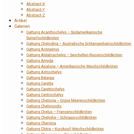
Abstract-X
Abstract-Y
Abstract-Z
Artikel
Galerien
Gattung Acanthochelys – Südamerikanische
Sumpfschildkröten
Gattung Chelodina – Australische Schlangenhalsschildkröten
Gattung Actinemys
Gattung Aldabrachelys – Seychellen-Riesenschildkröten
Gattung Amyda
Gattung Apalone – Amerikanische Weichschildkröten
Gattung Astrochelys
Gattung Batagur
Gattung Caretta
Gattung Carettochelys
Gattung Centrochelys
Gattung Chelonia – Grüne Meeresschildkröten
Gattung Chelonoidis
Gattung Chelus – Fransenschildkröten
Gattung Chelydra – Schnappschildkröten
Gattung Chersina
Gattung Chitra – Kurzkopf-Weichschildkröten