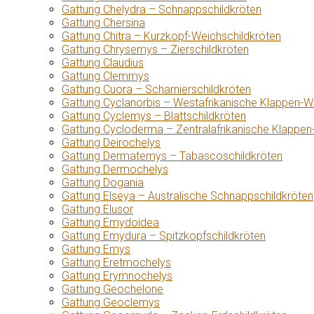
Gattung Chelydra – Schnappschildkröten
Gattung Chersina
Gattung Chitra – Kurzkopf-Weichschildkröten
Gattung Chrysemys – Zierschildkröten
Gattung Claudius
Gattung Clemmys
Gattung Cuora – Scharnierschildkröten
Gattung Cyclanorbis – Westafrikanische Klappen-W
Gattung Cyclemys – Blattschildkröten
Gattung Cycloderma – Zentralafrikanische Klappen
Gattung Deirochelys
Gattung Dermatemys – Tabascoschildkröten
Gattung Dermochelys
Gattung Dogania
Gattung Elseya – Australische Schnappschildkröten
Gattung Elusor
Gattung Emydoidea
Gattung Emydura – Spitzkopfschildkröten
Gattung Emys
Gattung Eretmochelys
Gattung Erymnochelys
Gattung Geochelone
Gattung Geoclemys