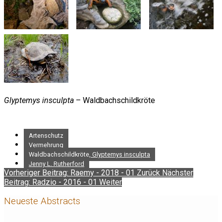
Glyptemys insculpta
– Waldbachschildkröte
Artenschutz
Vermehrung
Waldbachschildkröte, Glyptemys insculpta
Jenny L. Rutherford
Vorheriger Beitrag: Raemy - 2018 - 01
Zurück
Nächster
Beitrag: Radzio - 2016 - 01
Weiter
Neueste Abstracts