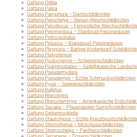
Gattung Orlitia
Gattung Palea
Gattung Pangshura – Dachschildkröten
Gattung Pelochelys – Riesen-Weichschildkröten
Gattung Pelodiscus – Fernöstliche Weichschildkröt
Gattung Pelomedusa – Starrbrust-Pelomedusen
Gattung Peltocephalus
Gattung Pelusios – Klappbrust-Pelomedusen
Gattung Phrynops – Bärtige Krötenkopf-Schildkröt
Gattung Platysternon
Gattung Podocnemis – Schienenschildkröten
Gattung Psammobates – Südafrikanische Landschi
Gattung Pseudemydura
Gattung Pseudemys – Echte Schmuckschildkröten
Gattung Pyxis – Spinnenschildkröten
Gattung Rafetus
Gattung Rheodytes
Gattung Rhinoclemmys – Amerikanische Erdschildk
Gattung Sacalia – Pfauenaugen-Sumpfschildkröten
Gattung Siebenrockiella
Gattung Staurotypus – Echte Kreuzbrustschildkröte
Gattung Sternotherus – Moschusschildkröten
Gattung Stigmochelys – Pantherschildkröten
Gattung Terrapene – Dosenschildkröten