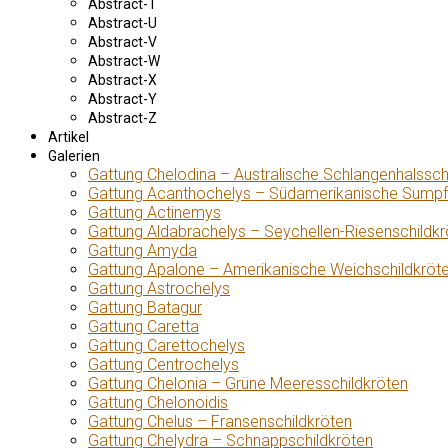
Abstract-T
Abstract-U
Abstract-V
Abstract-W
Abstract-X
Abstract-Y
Abstract-Z
Artikel
Galerien
Gattung Chelodina – Australische Schlangenhalssch
Gattung Acanthochelys – Südamerikanische Sumpf
Gattung Actinemys
Gattung Aldabrachelys – Seychellen-Riesenschildkr
Gattung Amyda
Gattung Apalone – Amerikanische Weichschildkröt
Gattung Astrochelys
Gattung Batagur
Gattung Caretta
Gattung Carettochelys
Gattung Centrochelys
Gattung Chelonia – Grüne Meeresschildkröten
Gattung Chelonoidis
Gattung Chelus – Fransenschildkröten
Gattung Chelydra – Schnappschildkröten