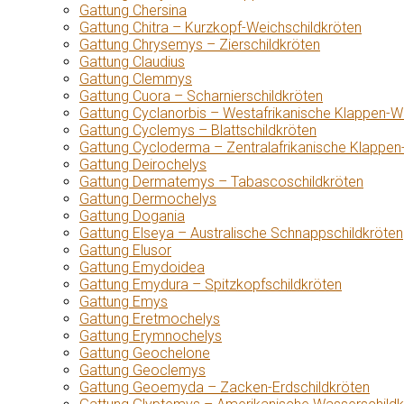
Gattung Chersina
Gattung Chitra – Kurzkopf-Weichschildkröten
Gattung Chrysemys – Zierschildkröten
Gattung Claudius
Gattung Clemmys
Gattung Cuora – Scharnierschildkröten
Gattung Cyclanorbis – Westafrikanische Klappen-W
Gattung Cyclemys – Blattschildkröten
Gattung Cycloderma – Zentralafrikanische Klappen
Gattung Deirochelys
Gattung Dermatemys – Tabascoschildkröten
Gattung Dermochelys
Gattung Dogania
Gattung Elseya – Australische Schnappschildkröten
Gattung Elusor
Gattung Emydoidea
Gattung Emydura – Spitzkopfschildkröten
Gattung Emys
Gattung Eretmochelys
Gattung Erymnochelys
Gattung Geochelone
Gattung Geoclemys
Gattung Geoemyda – Zacken-Erdschildkröten