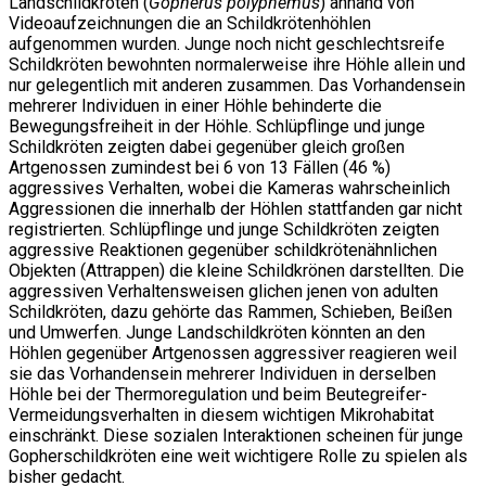
Landschildkröten (
Gopherus polyphemus
) anhand von
Videoaufzeichnungen die an Schildkrötenhöhlen
aufgenommen wurden. Junge noch nicht geschlechtsreife
Schildkröten bewohnten normalerweise ihre Höhle allein und
nur gelegentlich mit anderen zusammen. Das Vorhandensein
mehrerer Individuen in einer Höhle behinderte die
Bewegungsfreiheit in der Höhle. Schlüpflinge und junge
Schildkröten zeigten dabei gegenüber gleich großen
Artgenossen zumindest bei 6 von 13 Fällen (46 %)
aggressives Verhalten, wobei die Kameras wahrscheinlich
Aggressionen die innerhalb der Höhlen stattfanden gar nicht
registrierten. Schlüpflinge und junge Schildkröten zeigten
aggressive Reaktionen gegenüber schildkrötenähnlichen
Objekten (Attrappen) die kleine Schildkrönen darstellten. Die
aggressiven Verhaltensweisen glichen jenen von adulten
Schildkröten, dazu gehörte das Rammen, Schieben, Beißen
und Umwerfen. Junge Landschildkröten könnten an den
Höhlen gegenüber Artgenossen aggressiver reagieren weil
sie das Vorhandensein mehrerer Individuen in derselben
Höhle bei der Thermoregulation und beim Beutegreifer-
Vermeidungsverhalten in diesem wichtigen Mikrohabitat
einschränkt. Diese sozialen Interaktionen scheinen für junge
Gopherschildkröten eine weit wichtigere Rolle zu spielen als
bisher gedacht.