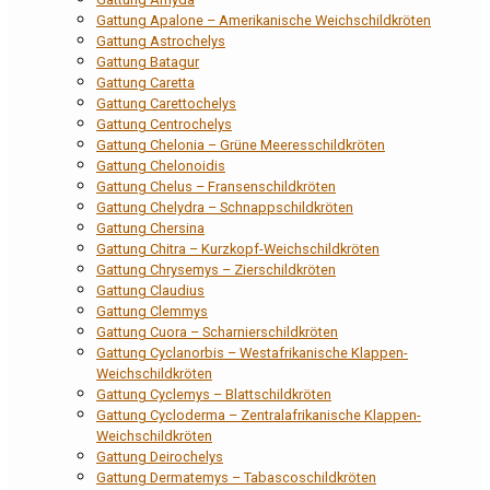
Gattung Apalone – Amerikanische Weichschildkröten
Gattung Astrochelys
Gattung Batagur
Gattung Caretta
Gattung Carettochelys
Gattung Centrochelys
Gattung Chelonia – Grüne Meeresschildkröten
Gattung Chelonoidis
Gattung Chelus – Fransenschildkröten
Gattung Chelydra – Schnappschildkröten
Gattung Chersina
Gattung Chitra – Kurzkopf-Weichschildkröten
Gattung Chrysemys – Zierschildkröten
Gattung Claudius
Gattung Clemmys
Gattung Cuora – Scharnierschildkröten
Gattung Cyclanorbis – Westafrikanische Klappen-
Weichschildkröten
Gattung Cyclemys – Blattschildkröten
Gattung Cycloderma – Zentralafrikanische Klappen-
Weichschildkröten
Gattung Deirochelys
Gattung Dermatemys – Tabascoschildkröten