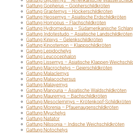
Gattung Glyptemys – Amerikanische Wasserschildk
Gattung Gopherus – Gopherschildkröten
Gattung Graptemys – Höckerschildkröten
Gattung Heosemys – Asiatische Erdschildkröten
Gattung Homopus – Flachschildkröten
Gattung Hydromedusa – Südamerikanische Schlang
Gattung Indotestudo – Asiatische Landschildkröten
Gattung Kinixys – Gelenkschildkröten
Gattung Kinosternon – Klappschildkröten
Gattung Lepidochelys
Gattung Leucocephalon
Gattung Lissemys – Asiatische Klappen-Weichschil
Gattung Macrochelys – Geierschildkröten
Gattung Malaclemys
Gattung Malacochersus
Gattung Malayemys
Gattung Manouria – Asiatische Waldschildkröten
Gattung Mauremys – Bachschildkröten
Gattung Mesoclemmys – Krötenkopf-Schildkröten
Gattung Morenia – Pfauenaugenschildkröten
Gattung Myuchelys
Gattung Natator
Gattung Nilssonia – Indische Weichschildkröten
Gattung Notochelys