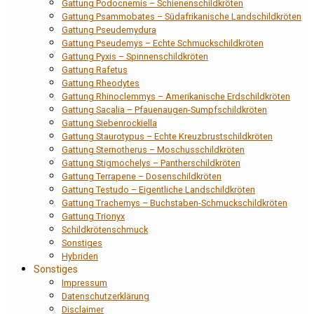
Gattung Podocnemis – Schienenschildkröten
Gattung Psammobates – Südafrikanische Landschildkröten
Gattung Pseudemydura
Gattung Pseudemys – Echte Schmuckschildkröten
Gattung Pyxis – Spinnenschildkröten
Gattung Rafetus
Gattung Rheodytes
Gattung Rhinoclemmys – Amerikanische Erdschildkröten
Gattung Sacalia – Pfauenaugen-Sumpfschildkröten
Gattung Siebenrockiella
Gattung Staurotypus – Echte Kreuzbrustschildkröten
Gattung Sternotherus – Moschusschildkröten
Gattung Stigmochelys – Pantherschildkröten
Gattung Terrapene – Dosenschildkröten
Gattung Testudo – Eigentliche Landschildkröten
Gattung Trachemys – Buchstaben-Schmuckschildkröten
Gattung Trionyx
Schildkrötenschmuck
Sonstiges
Hybriden
Sonstiges
Impressum
Datenschutzerklärung
Disclaimer