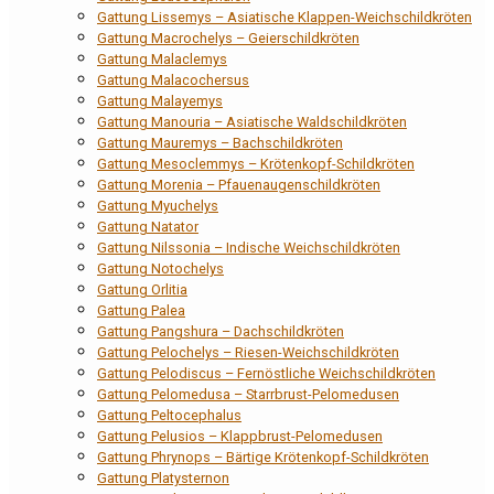
Gattung Lissemys – Asiatische Klappen-Weichschildkröten
Gattung Macrochelys – Geierschildkröten
Gattung Malaclemys
Gattung Malacochersus
Gattung Malayemys
Gattung Manouria – Asiatische Waldschildkröten
Gattung Mauremys – Bachschildkröten
Gattung Mesoclemmys – Krötenkopf-Schildkröten
Gattung Morenia – Pfauenaugenschildkröten
Gattung Myuchelys
Gattung Natator
Gattung Nilssonia – Indische Weichschildkröten
Gattung Notochelys
Gattung Orlitia
Gattung Palea
Gattung Pangshura – Dachschildkröten
Gattung Pelochelys – Riesen-Weichschildkröten
Gattung Pelodiscus – Fernöstliche Weichschildkröten
Gattung Pelomedusa – Starrbrust-Pelomedusen
Gattung Peltocephalus
Gattung Pelusios – Klappbrust-Pelomedusen
Gattung Phrynops – Bärtige Krötenkopf-Schildkröten
Gattung Platysternon