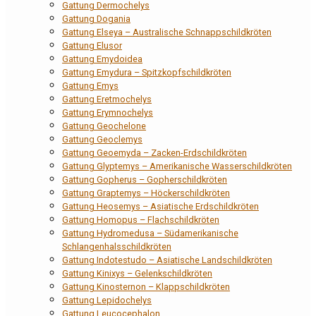
Gattung Dermochelys
Gattung Dogania
Gattung Elseya – Australische Schnappschildkröten
Gattung Elusor
Gattung Emydoidea
Gattung Emydura – Spitzkopfschildkröten
Gattung Emys
Gattung Eretmochelys
Gattung Erymnochelys
Gattung Geochelone
Gattung Geoclemys
Gattung Geoemyda – Zacken-Erdschildkröten
Gattung Glyptemys – Amerikanische Wasserschildkröten
Gattung Gopherus – Gopherschildkröten
Gattung Graptemys – Höckerschildkröten
Gattung Heosemys – Asiatische Erdschildkröten
Gattung Homopus – Flachschildkröten
Gattung Hydromedusa – Südamerikanische
Schlangenhalsschildkröten
Gattung Indotestudo – Asiatische Landschildkröten
Gattung Kinixys – Gelenkschildkröten
Gattung Kinosternon – Klappschildkröten
Gattung Lepidochelys
Gattung Leucocephalon