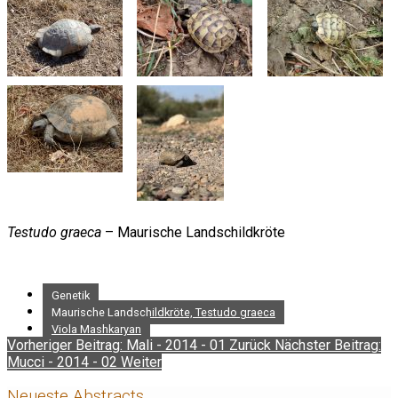
Testudo graeca
– Maurische Landschildkröte
Genetik
Maurische Landschildkröte, Testudo graeca
Viola Mashkaryan
Vorheriger Beitrag: Mali - 2014 - 01
Zurück
Nächster Beitrag:
Mucci - 2014 - 02
Weiter
Neueste Abstracts