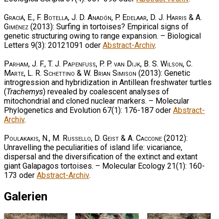
Graciá, E., F. Botella, J. D. Anadón, P. Edelaar, D. J. Harris & A.
Giménez
(2013): Surfing in tortoises? Empirical signs of
genetic structuring owing to range expansion. – Biological
Letters 9(3): 20121091 oder
Abstract-Archiv
.
Parham, J. F., T. J. Papenfuss, P. P. van Dijk, B. S. Wilson, C.
Marte, L. R. Schettino & W. Brian Simison
(2013): Genetic
introgression and hybridization in Antillean freshwater turtles
(
Trachemys
) revealed by coalescent analyses of
mitochondrial and cloned nuclear markers. – Molecular
Phylogenetics and Evolution 67(1): 176-187 oder
Abstract-
Archiv
.
Poulakakis, N., M. Russello, D. Geist & A. Caccone
(2012):
Unravelling the peculiarities of island life: vicariance,
dispersal and the diversification of the extinct and extant
giant Galapagos tortoises. – Molecular Ecology 21(1): 160-
173 oder
Abstract-Archiv
.
Galerien