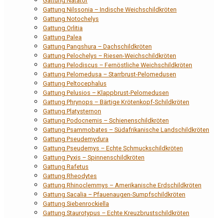
Gattung Natator
Gattung Nilssonia – Indische Weichschildkröten
Gattung Notochelys
Gattung Orlitia
Gattung Palea
Gattung Pangshura – Dachschildkröten
Gattung Pelochelys – Riesen-Weichschildkröten
Gattung Pelodiscus – Fernöstliche Weichschildkröten
Gattung Pelomedusa – Starrbrust-Pelomedusen
Gattung Peltocephalus
Gattung Pelusios – Klappbrust-Pelomedusen
Gattung Phrynops – Bärtige Krötenkopf-Schildkröten
Gattung Platysternon
Gattung Podocnemis – Schienenschildkröten
Gattung Psammobates – Südafrikanische Landschildkröten
Gattung Pseudemydura
Gattung Pseudemys – Echte Schmuckschildkröten
Gattung Pyxis – Spinnenschildkröten
Gattung Rafetus
Gattung Rheodytes
Gattung Rhinoclemmys – Amerikanische Erdschildkröten
Gattung Sacalia – Pfauenaugen-Sumpfschildkröten
Gattung Siebenrockiella
Gattung Staurotypus – Echte Kreuzbrustschildkröten