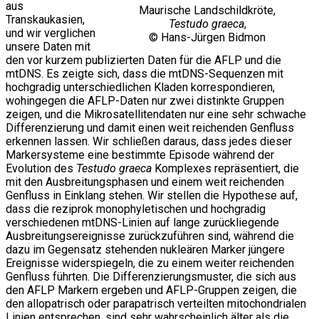
aus
Maurische Landschildkröte,
Transkaukasien,
Testudo graeca
,
und wir verglichen
© Hans-Jürgen Bidmon
unsere Daten mit
den vor kurzem publizierten Daten für die AFLP und die
mtDNS. Es zeigte sich, dass die mtDNS-Sequenzen mit
hochgradig unterschiedlichen Kladen korrespondieren,
wohingegen die AFLP-Daten nur zwei distinkte Gruppen
zeigen, und die Mikrosatellitendaten nur eine sehr schwache
Differenzierung und damit einen weit reichenden Genfluss
erkennen lassen. Wir schließen daraus, dass jedes dieser
Markersysteme eine bestimmte Episode während der
Evolution des
Testudo graeca
Komplexes repräsentiert, die
mit den Ausbreitungsphasen und einem weit reichenden
Genfluss in Einklang stehen. Wir stellen die Hypothese auf,
dass die reziprok monophyletischen und hochgradig
verschiedenen mtDNS-Linien auf lange zurückliegende
Ausbreitungsereignisse zurückzuführen sind, während die
dazu im Gegensatz stehenden nukleären Marker jüngere
Ereignisse widerspiegeln, die zu einem weiter reichenden
Genfluss führten. Die Differenzierungsmuster, die sich aus
den AFLP Markern ergeben und AFLP-Gruppen zeigen, die
den allopatrisch oder parapatrisch verteilten mitochondrialen
Linien entsprechen, sind sehr wahrscheinlich älter als die