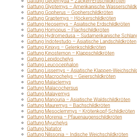
Gattung Geoemyda – Zacken-Erdschildkröten
Gattung Glyptemys – Amerikanische Wasserschildk
Gattung Gopherus – Gopherschildkröten
Gattung Graptemys – Höckerschildkröten
Gattung Heosemys – Asiatische Erdschildkröten
Gattung Homopus – Flachschildkröten
Gattung Hydromedusa – Südamerikanische Schlang
Gattung Indotestudo – Asiatische Landschildkröten
Gattung Kinixys – Gelenkschildkröten
Gattung Kinosternon – Klappschildkröten
Gattung Lepidochelys
Gattung Leucocephalon
Gattung Lissemys – Asiatische Klappen-Weichschil
Gattung Macrochelys – Geierschildkröten
Gattung Malaclemys
Gattung Malacochersus
Gattung Malayemys
Gattung Manouria – Asiatische Waldschildkröten
Gattung Mauremys – Bachschildkröten
Gattung Mesoclemmys – Krötenkopf-Schildkröten
Gattung Morenia – Pfauenaugenschildkröten
Gattung Myuchelys
Gattung Natator
Gattung Nilssonia – Indische Weichschildkröten