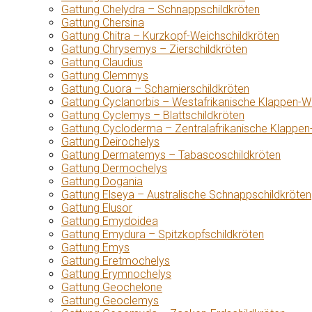
Gattung Chelydra – Schnappschildkröten
Gattung Chersina
Gattung Chitra – Kurzkopf-Weichschildkröten
Gattung Chrysemys – Zierschildkröten
Gattung Claudius
Gattung Clemmys
Gattung Cuora – Scharnierschildkröten
Gattung Cyclanorbis – Westafrikanische Klappen-W
Gattung Cyclemys – Blattschildkröten
Gattung Cycloderma – Zentralafrikanische Klappen
Gattung Deirochelys
Gattung Dermatemys – Tabascoschildkröten
Gattung Dermochelys
Gattung Dogania
Gattung Elseya – Australische Schnappschildkröten
Gattung Elusor
Gattung Emydoidea
Gattung Emydura – Spitzkopfschildkröten
Gattung Emys
Gattung Eretmochelys
Gattung Erymnochelys
Gattung Geochelone
Gattung Geoclemys