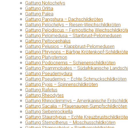
Gattung Notochelys
Gattung Orlitia
Gattung Palea
Gattung Pangshura – Dachschildkröten
Gattung Pelochelys – Riesen-Weichschildkröten
Gattung Pelodiscus – Fernöstliche Weichschildkröt
Gattung Pelomedusa – Starrbrust-Pelomedusen
Gattung Peltocephalus
Gattung Pelusios – Klappbrust-Pelomedusen
Gattung Phrynops – Bärtige Krötenkopf-Schildkröt
Gattung Platysternon
Gattung Podocnemis – Schienenschildkröten
Gattung Psammobates – Südafrikanische Landschi
Gattung Pseudemydura
Gattung Pseudemys – Echte Schmuckschildkröten
Gattung Pyxis – Spinnenschildkröten
Gattung Rafetus
Gattung Rheodytes
Gattung Rhinoclemmys – Amerikanische Erdschildk
Gattung Sacalia – Pfauenaugen-Sumpfschildkröten
Gattung Siebenrockiella
Gattung Staurotypus – Echte Kreuzbrustschildkröte
Gattung Sternotherus – Moschusschildkröten
Gattung Stigmochelys – Pantherschildkröten