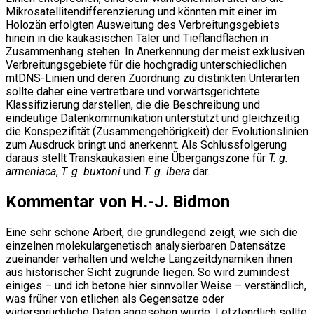
Mikrosatellitendifferenzierung und könnten mit einer im
Holozän erfolgten Ausweitung des Verbreitungsgebiets
hinein in die kaukasischen Täler und Tieflandflächen in
Zusammenhang stehen. In Anerkennung der meist exklusiven
Verbreitungsgebiete für die hochgradig unterschiedlichen
mtDNS-Linien und deren Zuordnung zu distinkten Unterarten
sollte daher eine vertretbare und vorwärtsgerichtete
Klassifizierung darstellen, die die Beschreibung und
eindeutige Datenkommunikation unterstützt und gleichzeitig
die Konspezifität (Zusammengehörigkeit) der Evolutionslinien
zum Ausdruck bringt und anerkennt. Als Schlussfolgerung
daraus stellt Transkaukasien eine Übergangszone für
T. g.
armeniaca
,
T. g. buxtoni
und
T. g. ibera
dar.
Kommentar von H.-J. Bidmon
Eine sehr schöne Arbeit, die grundlegend zeigt, wie sich die
einzelnen molekulargenetisch analysierbaren Datensätze
zueinander verhalten und welche Langzeitdynamiken ihnen
aus historischer Sicht zugrunde liegen. So wird zumindest
einiges – und ich betone hier sinnvoller Weise – verständlich,
was früher von etlichen als Gegensätze oder
widersprüchliche Daten angesehen wurde. Letztendlich sollte