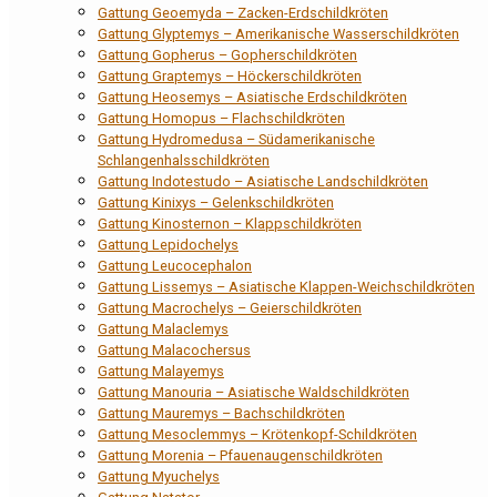
Gattung Geoemyda – Zacken-Erdschildkröten
Gattung Glyptemys – Amerikanische Wasserschildkröten
Gattung Gopherus – Gopherschildkröten
Gattung Graptemys – Höckerschildkröten
Gattung Heosemys – Asiatische Erdschildkröten
Gattung Homopus – Flachschildkröten
Gattung Hydromedusa – Südamerikanische
Schlangenhalsschildkröten
Gattung Indotestudo – Asiatische Landschildkröten
Gattung Kinixys – Gelenkschildkröten
Gattung Kinosternon – Klappschildkröten
Gattung Lepidochelys
Gattung Leucocephalon
Gattung Lissemys – Asiatische Klappen-Weichschildkröten
Gattung Macrochelys – Geierschildkröten
Gattung Malaclemys
Gattung Malacochersus
Gattung Malayemys
Gattung Manouria – Asiatische Waldschildkröten
Gattung Mauremys – Bachschildkröten
Gattung Mesoclemmys – Krötenkopf-Schildkröten
Gattung Morenia – Pfauenaugenschildkröten
Gattung Myuchelys