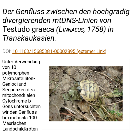
Der Genfluss zwischen den hochgradig
divergierenden mtDNS-Linien von
Testudo graeca
(
Linnaeus
, 1758) in
Transkaukasien.
DOI:
10.1163/15685381-00002895 (externer Link)
Unter Verwendung
von 10
polymorphen
Mikrosatelliten-
Genloci und
Sequenzen des
mitochondrialen
Cytochrome b
Gens untersuchten
wir den Genfluss
bei mehr als 100
Maurischen
Landschildkröten