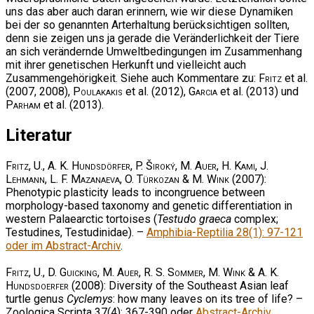
uns das aber auch daran erinnern, wie wir diese Dynamiken
bei der so genannten Arterhaltung berücksichtigen sollten,
denn sie zeigen uns ja gerade die Veränderlichkeit der Tiere
an sich verändernde Umweltbedingungen im Zusammenhang
mit ihrer genetischen Herkunft und vielleicht auch
Zusammengehörigkeit. Siehe auch Kommentare zu:
Fritz
et al.
(2007, 2008),
Poulakakis
et al. (2012),
Garcia
et al. (2013) und
Parham
et al. (2013).
Literatur
Fritz, U., A. K. Hundsdörfer, P. Široký, M. Auer, H. Kami, J.
Lehmann, L. F. Mazanaeva, O. Türkozan & M. Wink
(2007):
Phenotypic plasticity leads to incongruence between
morphology-based taxonomy and genetic differentiation in
western Palaearctic tortoises (
Testudo graeca
complex;
Testudines, Testudinidae). –
Amphibia-Reptilia 28(1): 97-121
oder im Abstract-Archiv
.
Fritz, U., D. Guicking, M. Auer, R. S. Sommer, M. Wink & A. K.
Hundsdoerfer
(2008): Diversity of the Southeast Asian leaf
turtle genus
Cyclemys
: how many leaves on its tree of life? –
Zoologica Scripta 37(4): 367-390 oder
Abstract-Archiv
.