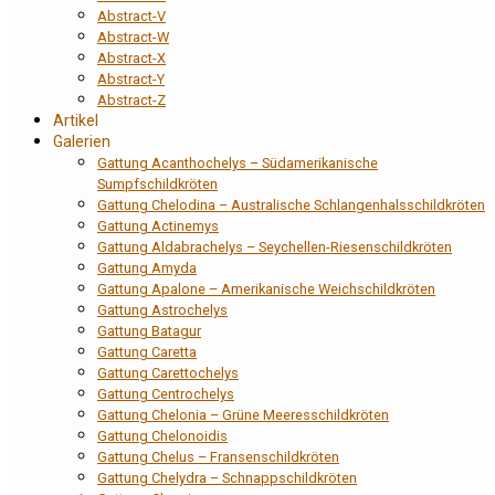
Abstract-V
Abstract-W
Abstract-X
Abstract-Y
Abstract-Z
Artikel
Galerien
Gattung Acanthochelys – Südamerikanische
Sumpfschildkröten
Gattung Chelodina – Australische Schlangenhalsschildkröten
Gattung Actinemys
Gattung Aldabrachelys – Seychellen-Riesenschildkröten
Gattung Amyda
Gattung Apalone – Amerikanische Weichschildkröten
Gattung Astrochelys
Gattung Batagur
Gattung Caretta
Gattung Carettochelys
Gattung Centrochelys
Gattung Chelonia – Grüne Meeresschildkröten
Gattung Chelonoidis
Gattung Chelus – Fransenschildkröten
Gattung Chelydra – Schnappschildkröten