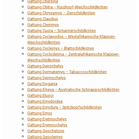
Gattung Chersina
Gattung Chitra – Kurzkopf-Weichschildkröten
Gattung Chrysemys – Zierschildkröten
Gattung Claudius
Gattung Clemmys
Gattung Cuora – Scharnierschildkröten
Gattung Cyclanorbis – Westafrikanische Klappen-
Weichschildkröten
Gattung Cyclemys – Blattschildkröten
Gattung Cycloderma – Zentralafrikanische Klappen-
Weichschildkröten
Gattung Deirochelys
Gattung Dermatemys – Tabascoschildkröten
Gattung Dermochelys
Gattung Dogania
Gattung Elseya – Australische Schnappschildkröten
Gattung Elusor
Gattung Emydoidea
Gattung Emydura – Spitzkopfschildkröten
Gattung Emys
Gattung Eretmochelys
Gattung Erymnochelys
Gattung Geochelone
Gattung Geoclemys