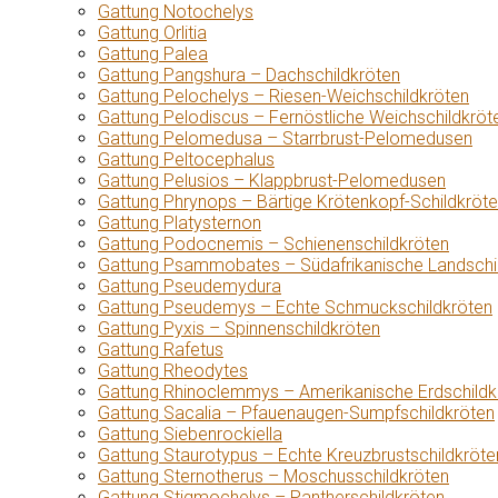
Gattung Notochelys
Gattung Orlitia
Gattung Palea
Gattung Pangshura – Dachschildkröten
Gattung Pelochelys – Riesen-Weichschildkröten
Gattung Pelodiscus – Fernöstliche Weichschildkröt
Gattung Pelomedusa – Starrbrust-Pelomedusen
Gattung Peltocephalus
Gattung Pelusios – Klappbrust-Pelomedusen
Gattung Phrynops – Bärtige Krötenkopf-Schildkröt
Gattung Platysternon
Gattung Podocnemis – Schienenschildkröten
Gattung Psammobates – Südafrikanische Landschi
Gattung Pseudemydura
Gattung Pseudemys – Echte Schmuckschildkröten
Gattung Pyxis – Spinnenschildkröten
Gattung Rafetus
Gattung Rheodytes
Gattung Rhinoclemmys – Amerikanische Erdschildk
Gattung Sacalia – Pfauenaugen-Sumpfschildkröten
Gattung Siebenrockiella
Gattung Staurotypus – Echte Kreuzbrustschildkröte
Gattung Sternotherus – Moschusschildkröten
Gattung Stigmochelys – Pantherschildkröten