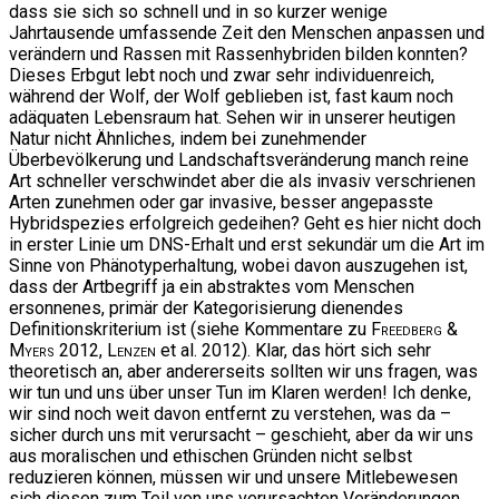
dass sie sich so schnell und in so kurzer wenige
Jahrtausende umfassende Zeit den Menschen anpassen und
verändern und Rassen mit Rassenhybriden bilden konnten?
Dieses Erbgut lebt noch und zwar sehr individuenreich,
während der Wolf, der Wolf geblieben ist, fast kaum noch
adäquaten Lebensraum hat. Sehen wir in unserer heutigen
Natur nicht Ähnliches, indem bei zunehmender
Überbevölkerung und Landschaftsveränderung manch reine
Art schneller verschwindet aber die als invasiv verschrienen
Arten zunehmen oder gar invasive, besser angepasste
Hybridspezies erfolgreich gedeihen? Geht es hier nicht doch
in erster Linie um DNS-Erhalt und erst sekundär um die Art im
Sinne von Phänotyperhaltung, wobei davon auszugehen ist,
dass der Artbegriff ja ein abstraktes vom Menschen
ersonnenes, primär der Kategorisierung dienendes
Definitionskriterium ist (siehe Kommentare zu
Freedberg &
Myers
2012,
Lenzen
et al. 2012). Klar, das hört sich sehr
theoretisch an, aber andererseits sollten wir uns fragen, was
wir tun und uns über unser Tun im Klaren werden! Ich denke,
wir sind noch weit davon entfernt zu verstehen, was da –
sicher durch uns mit verursacht – geschieht, aber da wir uns
aus moralischen und ethischen Gründen nicht selbst
reduzieren können, müssen wir und unsere Mitlebewesen
sich diesen zum Teil von uns verursachten Veränderungen