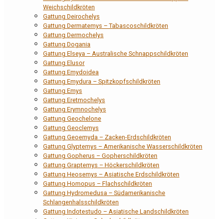
Weichschildkröten
Gattung Deirochelys
Gattung Dermatemys – Tabascoschildkröten
Gattung Dermochelys
Gattung Dogania
Gattung Elseya – Australische Schnappschildkröten
Gattung Elusor
Gattung Emydoidea
Gattung Emydura – Spitzkopfschildkröten
Gattung Emys
Gattung Eretmochelys
Gattung Erymnochelys
Gattung Geochelone
Gattung Geoclemys
Gattung Geoemyda – Zacken-Erdschildkröten
Gattung Glyptemys – Amerikanische Wasserschildkröten
Gattung Gopherus – Gopherschildkröten
Gattung Graptemys – Höckerschildkröten
Gattung Heosemys – Asiatische Erdschildkröten
Gattung Homopus – Flachschildkröten
Gattung Hydromedusa – Südamerikanische
Schlangenhalsschildkröten
Gattung Indotestudo – Asiatische Landschildkröten