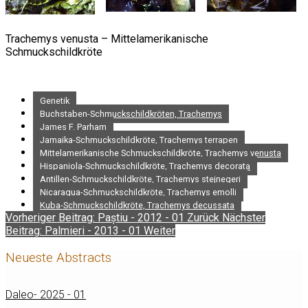
Trachemys venusta – Mittelamerikanische
Schmuckschildkröte
Genetik
Buchstaben-Schmuckschildkröten, Trachemys
James F. Parham
Jamaika-Schmuckschildkröte, Trachemys terrapen
Mittelamerikanische Schmuckschildkröte, Trachemys venusta
Hispaniola-Schmuckschildkröte, Trachemys decorata
Antillen-Schmuckschildkröte, Trachemys stejnegeri
Nicaragua-Schmuckschildkröte, Trachemys emolli
Kuba-Schmuckschildkröte, Trachemys decussata
Vorheriger Beitrag: Paștiu - 2012 - 01
Zurück
Nächster
Beitrag: Palmieri - 2013 - 01
Weiter
Neueste Abstracts
Daleo- 2025 - 01