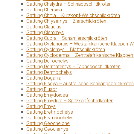
Gattung Chelydra – Schnappschildkröten
Gattung Chersina
Gattung Chitra – Kurzkopf-Weichschildkröten
Gattung Chrysemys – Zierschildkröten
Gattung Claudius
Gattung Clemmys
Gattung Cuora – Scharnierschildkröten
Gattung Cyclanorbis – Westafrikanische Klappen-W
Gattung Cyclemys – Blattschildkröten
Gattung Cycloderma – Zentralafrikanische Klappen
Gattung Deirochelys
Gattung Dermatemys – Tabascoschildkröten
Gattung Dermochelys
Gattung Dogania
Gattung Elseya – Australische Schnappschildkröten
Gattung Elusor
Gattung Emydoidea
Gattung Emydura – Spitzkopfschildkröten
Gattung Emys
Gattung Eretmochelys
Gattung Erymnochelys
Gattung Geochelone
Gattung Geoclemys