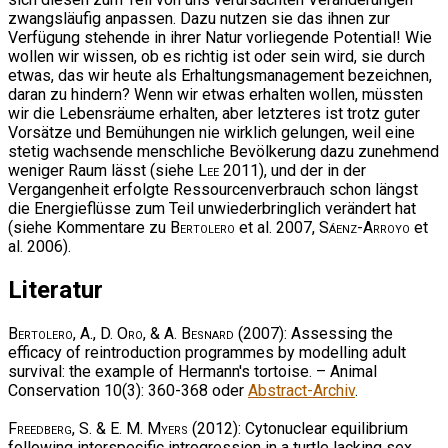
zwangsläufig anpassen. Dazu nutzen sie das ihnen zur
Verfügung stehende in ihrer Natur vorliegende Potential! Wie
wollen wir wissen, ob es richtig ist oder sein wird, sie durch
etwas, das wir heute als Erhaltungsmanagement bezeichnen,
daran zu hindern? Wenn wir etwas erhalten wollen, müssten
wir die Lebensräume erhalten, aber letzteres ist trotz guter
Vorsätze und Bemühungen nie wirklich gelungen, weil eine
stetig wachsende menschliche Bevölkerung dazu zunehmend
weniger Raum lässt (siehe
Lee
2011), und der in der
Vergangenheit erfolgte Ressourcenverbrauch schon längst
die Energieflüsse zum Teil unwiederbringlich verändert hat
(siehe Kommentare zu
Bertolero
et al. 2007,
Sáenz-Arroyo
et
al. 2006).
Literatur
Bertolero, A., D. Oro, & A. Besnard
(2007): Assessing the
efficacy of reintroduction programmes by modelling adult
survival: the example of Hermann's tortoise. – Animal
Conservation 10(3): 360-368 oder
Abstract-Archiv
.
Freedberg, S. & E. M. Myers
(2012): Cytonuclear equilibrium
following interspecific introgression in a turtle lacking sex