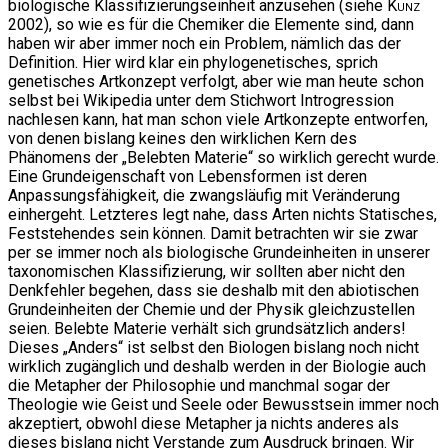
biologische Klassifizierungseinheit anzusehen (siehe
Kunz
2002), so wie es für die Chemiker die Elemente sind, dann
haben wir aber immer noch ein Problem, nämlich das der
Definition. Hier wird klar ein phylogenetisches, sprich
genetisches Artkonzept verfolgt, aber wie man heute schon
selbst bei Wikipedia unter dem Stichwort Introgression
nachlesen kann, hat man schon viele Artkonzepte entworfen,
von denen bislang keines den wirklichen Kern des
Phänomens der „Belebten Materie“ so wirklich gerecht wurde.
Eine Grundeigenschaft von Lebensformen ist deren
Anpassungsfähigkeit, die zwangsläufig mit Veränderung
einhergeht. Letzteres legt nahe, dass Arten nichts Statisches,
Feststehendes sein können. Damit betrachten wir sie zwar
per se immer noch als biologische Grundeinheiten in unserer
taxonomischen Klassifizierung, wir sollten aber nicht den
Denkfehler begehen, dass sie deshalb mit den abiotischen
Grundeinheiten der Chemie und der Physik gleichzustellen
seien. Belebte Materie verhält sich grundsätzlich anders!
Dieses „Anders“ ist selbst den Biologen bislang noch nicht
wirklich zugänglich und deshalb werden in der Biologie auch
die Metapher der Philosophie und manchmal sogar der
Theologie wie Geist und Seele oder Bewusstsein immer noch
akzeptiert, obwohl diese Metapher ja nichts anderes als
dieses bislang nicht Verstande zum Ausdruck bringen. Wir