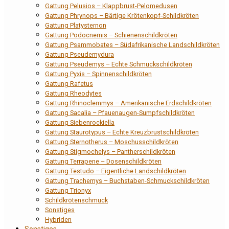
Gattung Pelusios – Klappbrust-Pelomedusen
Gattung Phrynops – Bärtige Krötenkopf-Schildkröten
Gattung Platysternon
Gattung Podocnemis – Schienenschildkröten
Gattung Psammobates – Südafrikanische Landschildkröten
Gattung Pseudemydura
Gattung Pseudemys – Echte Schmuckschildkröten
Gattung Pyxis – Spinnenschildkröten
Gattung Rafetus
Gattung Rheodytes
Gattung Rhinoclemmys – Amerikanische Erdschildkröten
Gattung Sacalia – Pfauenaugen-Sumpfschildkröten
Gattung Siebenrockiella
Gattung Staurotypus – Echte Kreuzbrustschildkröten
Gattung Sternotherus – Moschusschildkröten
Gattung Stigmochelys – Pantherschildkröten
Gattung Terrapene – Dosenschildkröten
Gattung Testudo – Eigentliche Landschildkröten
Gattung Trachemys – Buchstaben-Schmuckschildkröten
Gattung Trionyx
Schildkrötenschmuck
Sonstiges
Hybriden
Sonstiges