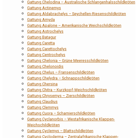
Gattung Chelodina – Australische Schlangenhalsschildkröten
Gattung Actinemys
Gattung Aldabrachelys – Seychellen-Riesenschildkröten
Gattung Amyda
Gattung Apalone – Amerikanische Weichschildkröten
Gattung Astrochelys
Gattung Batagur
Gattung Caretta
Gattung Carettochelys
Gattung Centrochelys
Gattung Chelonia – Grüne Meeresschildkröten
Gattung Chelonoidis
Gattung Chelus – Fransenschildkröten
Gattung Chelydra – Schnappschildkröten
Gattung Chersina
Gattung Chitra – Kurzkopf-Weichschildkröten
Gattung Chrysemys – Zierschildkröten
Gattung Claudius
Gattung Clemmys
Gattung Cuora – Scharnierschildkröten
Gattung Cyclanorbis – Westafrikanische Klappen-
Weichschildkröten
Gattung Cyclemys – Blattschildkröten
Gattung Cycloderma – Zentralafrikanische Klappen-