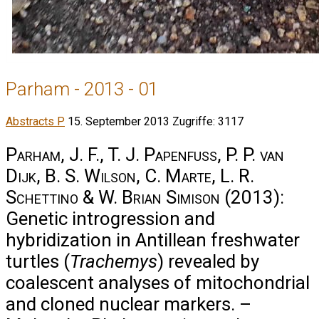
Parham - 2013 - 01
Abstracts P
15. September 2013
Zugriffe: 3117
Parham, J. F., T. J. Papenfuss, P. P. van
Dijk, B. S. Wilson, C. Marte, L. R.
Schettino & W. Brian Simison
(2013):
Genetic introgression and
hybridization in Antillean freshwater
turtles (
Trachemys
) revealed by
coalescent analyses of mitochondrial
and cloned nuclear markers. –