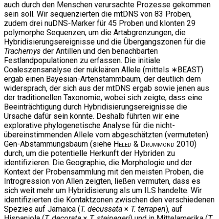
auch durch den Menschen verursachte Prozesse gekommen
sein soll. Wir sequenzierten die mtDNS von 83 Proben,
zudem drei nuDNS-Marker für 45 Proben und klonten 29
polymorphe Sequenzen, um die Artabgrenzungen, die
Hybridisierungsereignisse und die Übergangszonen für die
Trachemys
der Antillen und den benachbarten
Festlandpopulationen zu erfassen. Die initiale
Coaleszensanalyse der nukleären Allele (mittels ∗BEAST)
ergab einen Bayesian-Artenstammbaum, der deutlich dem
widersprach, der sich aus der mtDNS ergab sowie jenen aus
der traditionellen Taxonomie, wobei sich zeigte, dass eine
Beeinträchtigung durch Hybridisierungsereignisse die
Ursache dafür sein könnte. Deshalb führten wir eine
explorative phylogenetische Analyse für die nicht-
übereinstimmenden Allele vom abgeschätzten (vermuteten)
Gen-Abstammungsbaum (siehe
Heled & Drummond
2010)
durch, um die potentielle Herkunft der Hybriden zu
identifizieren. Die Geographie, die Morphologie und der
Kontext der Probensammlung mit den meisten Proben, die
Introgression von Allen zeigten, ließen vermuten, dass es
sich weit mehr um Hybridisierung als um ILS handelte. Wir
identifizierten die Kontaktzonen zwischen den verschiedenen
Spezies auf Jamaica (
T. decussata
×
T. terrapen
), auf
Hispaniola (
T. decorata
×
T. stejnegeri
) und in Mittelamerika (
T.