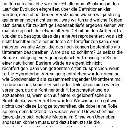
sollten uns also, ehe wir über Erhaltungsmaßnahmen in den
Lauf der Evolution eingreifen, über die Definitionen klar
werden, denn ohne dieses Verständnis wissen wir ja streng
genommen noch nicht einmal, was wir tun und welche Folgen
sich daraus für zukünftige Lebensabläufe ergeben. Gehen wir
mal streng nach der etwas älteren Definition des Artbegriffs
vor, der da besagte, dass das eine Art repräsentiert, was sich
nicht fruchtbar mit einer anderen Art fortpflanzen kann, dann
müssten wir alle Arten, die das noch können bestenfalls als
Unterarten beschreiben. Wäre das so schlimm? Ja selbst die
Berücksichtigung einer geographischen Trennung im Sinne
einer natürlichen Barriere würde es eigentlich nicht
rechtfertigen, dann von getrennten Arten zu sprechen, wenn
fertile Hybriden bei Vereinigung entstehen würden, denn so
wie Gondwanaland als zusammenhängender Urkontinent mal
zerbrochen ist, könnte er sich oder Teile davon auch wieder
vereinigen, da die Kontinentaldrift fortschreitet und es
abzusehen ist, wann sich auf einer Kugeloberfläche die
Bruchstücke wieder treffen würden. Wir wissen so gut wie
nichts über diese Langzeitdynamiken, die dabei eine Rolle
spielen, denn letztendlich wissen wir mit Gewissheit nur
Eines, dass sich belebte Materie im Sinne von Überleben
anpassen können muss, und dazu benutzt sie die