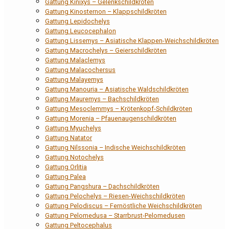
Gattung Kinixys – Gelenkschildkröten
Gattung Kinosternon – Klappschildkröten
Gattung Lepidochelys
Gattung Leucocephalon
Gattung Lissemys – Asiatische Klappen-Weichschildkröten
Gattung Macrochelys – Geierschildkröten
Gattung Malaclemys
Gattung Malacochersus
Gattung Malayemys
Gattung Manouria – Asiatische Waldschildkröten
Gattung Mauremys – Bachschildkröten
Gattung Mesoclemmys – Krötenkopf-Schildkröten
Gattung Morenia – Pfauenaugenschildkröten
Gattung Myuchelys
Gattung Natator
Gattung Nilssonia – Indische Weichschildkröten
Gattung Notochelys
Gattung Orlitia
Gattung Palea
Gattung Pangshura – Dachschildkröten
Gattung Pelochelys – Riesen-Weichschildkröten
Gattung Pelodiscus – Fernöstliche Weichschildkröten
Gattung Pelomedusa – Starrbrust-Pelomedusen
Gattung Peltocephalus