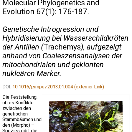
Molecular Phylogenetics and
Evolution 67(1): 176-187.
Genetische Introgression und
Hybridisierung bei Wasserschildkröten
der Antillen (
Trachemys
), aufgezeigt
anhand von Coaleszensanalysen der
mitochondrialen und geklonten
nukleären Marker.
DOI:
10.1016/j.ympev.2013.01.004 (externer Link)
Die Feststellung,
ob es Konflikte
zwischen den
genetischen
Stammbäumen und
den (Morpho) –
Spezies gibt, die