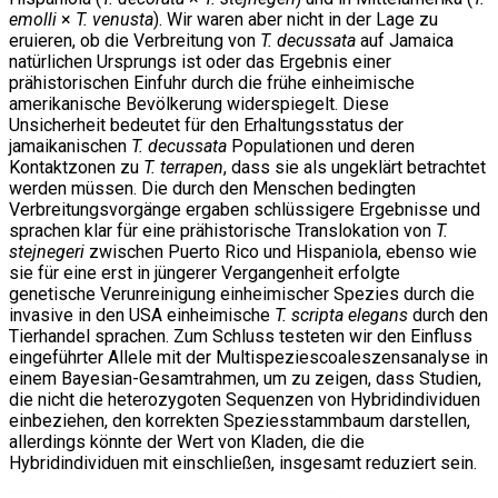
emolli
×
T. venusta
). Wir waren aber nicht in der Lage zu
eruieren, ob die Verbreitung von
T. decussata
auf Jamaica
natürlichen Ursprungs ist oder das Ergebnis einer
prähistorischen Einfuhr durch die frühe einheimische
amerikanische Bevölkerung widerspiegelt. Diese
Unsicherheit bedeutet für den Erhaltungsstatus der
jamaikanischen
T. decussata
Populationen und deren
Kontaktzonen zu
T. terrapen
, dass sie als ungeklärt betrachtet
werden müssen. Die durch den Menschen bedingten
Verbreitungsvorgänge ergaben schlüssigere Ergebnisse und
sprachen klar für eine prähistorische Translokation von
T.
stejnegeri
zwischen Puerto Rico und Hispaniola, ebenso wie
sie für eine erst in jüngerer Vergangenheit erfolgte
genetische Verunreinigung einheimischer Spezies durch die
invasive in den USA einheimische
T. scripta elegans
durch den
Tierhandel sprachen. Zum Schluss testeten wir den Einfluss
eingeführter Allele mit der Multispeziescoaleszensanalyse in
einem Bayesian-Gesamtrahmen, um zu zeigen, dass Studien,
die nicht die heterozygoten Sequenzen von Hybridindividuen
einbeziehen, den korrekten Speziesstammbaum darstellen,
allerdings könnte der Wert von Kladen, die die
Hybridindividuen mit einschließen, insgesamt reduziert sein.