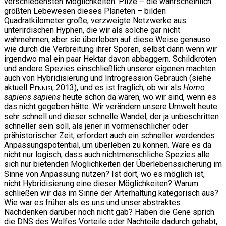
verschiedensten Möglichkeiten. Pilze – die wahrscheinlich
größten Lebewesen dieses Planeten – bilden
Quadratkilometer große, verzweigte Netzwerke aus
unterirdischen Hyphen, die wir als solche gar nicht
wahrnehmen, aber sie überleben auf diese Weise genauso
wie durch die Verbreitung ihrer Sporen, selbst dann wenn wir
irgendwo mal ein paar Hektar davon abbaggern. Schildkröten
und andere Spezies einschließlich unserer eigenen machten
auch von Hybridisierung und Introgression Gebrauch (siehe
aktuell
Pennisi
, 2013), und es ist fraglich, ob wir als
Homo
sapiens sapiens
heute schon da wären, wo wir sind, wenn es
das nicht gegeben hätte. Wir verändern unsere Umwelt heute
sehr schnell und dieser schnelle Wandel, der ja unbeschritten
schneller sein soll, als jener in vormenschlicher oder
prähistorischer Zeit, erfordert auch ein schneller werdendes
Anpassungspotential, um überleben zu können. Wäre es da
nicht nur logisch, dass auch nichtmenschliche Spezies alle
sich nur bietenden Möglichkeiten der Überlebenssicherung im
Sinne von Anpassung nutzen? Ist dort, wo es möglich ist,
nicht Hybridisierung eine dieser Möglichkeiten? Warum
schließen wir das im Sinne der Arterhaltung kategorisch aus?
Wie war es früher als es uns und unser abstraktes
Nachdenken darüber noch nicht gab? Haben die Gene sprich
die DNS des Wolfes Vorteile oder Nachteile dadurch gehabt,