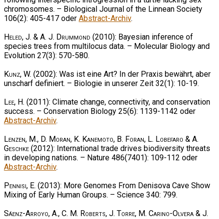
chromosomes. – Biological Journal of the Linnean Society
106(2): 405-417 oder
Abstract-Archiv
.
Heled, J. & A. J. Drummond
(2010): Bayesian inference of
species trees from multilocus data. – Molecular Biology and
Evolution 27(3): 570-580.
Kunz, W.
(2002): Was ist eine Art? In der Praxis bewährt, aber
unscharf definiert. – Biologie in unserer Zeit 32(1): 10-19.
Lee, H.
(2011): Climate change, connectivity, and conservation
success. – Conservation Biology 25(6): 1139-1142 oder
Abstract-Archiv
.
Lenzen, M., D. Moran, K. Kanemoto, B. Foran, L. Lobefaro & A.
Geschke
(2012): International trade drives biodiversity threats
in developing nations. – Nature 486(7401): 109-112 oder
Abstract-Archiv
.
Pennisi, E.
(2013): More Genomes From Denisova Cave Show
Mixing of Early Human Groups. – Science 340: 799.
Sáenz-Arroyo, A., C. M. Roberts, J. Torre, M. Carino-Olvera & J.