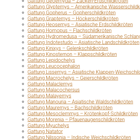
Gattung Geoemyda – Zacken-Erdschildkröten
Gattung Glyptemys – Amerikanische Wasserschildk
Gattung Gopherus – Gopherschildkröten
Gattung Graptemys – Höckerschildkröten
Gattung Heosemys – Asiatische Erdschildkröten
Gattung Homopus – Flachschildkröten
Gattung Hydromedusa – Südamerikanische Schlang
Gattung Indotestudo – Asiatische Landschildkröten
Gattung Kinixys – Gelenkschildkröten
Gattung Kinosternon – Klappschildkröten
Gattung Lepidochelys
Gattung Leucocephalon
Gattung Lissemys – Asiatische Klappen-Weichschil
Gattung Macrochelys – Geierschildkröten
Gattung Malaclemys
Gattung Malacochersus
Gattung Malayemys
Gattung Manouria – Asiatische Waldschildkröten
Gattung Mauremys – Bachschildkröten
Gattung Mesoclemmys – Krötenkopf-Schildkröten
Gattung Morenia – Pfauenaugenschildkröten
Gattung Myuchelys
Gattung Natator
Gattung Nilssonia – Indische Weichschildkröten