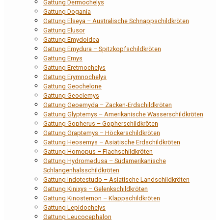
Gattung Dermochelys
Gattung Dogania
Gattung Elseya – Australische Schnappschildkröten
Gattung Elusor
Gattung Emydoidea
Gattung Emydura – Spitzkopfschildkröten
Gattung Emys
Gattung Eretmochelys
Gattung Erymnochelys
Gattung Geochelone
Gattung Geoclemys
Gattung Geoemyda – Zacken-Erdschildkröten
Gattung Glyptemys – Amerikanische Wasserschildkröten
Gattung Gopherus – Gopherschildkröten
Gattung Graptemys – Höckerschildkröten
Gattung Heosemys – Asiatische Erdschildkröten
Gattung Homopus – Flachschildkröten
Gattung Hydromedusa – Südamerikanische
Schlangenhalsschildkröten
Gattung Indotestudo – Asiatische Landschildkröten
Gattung Kinixys – Gelenkschildkröten
Gattung Kinosternon – Klappschildkröten
Gattung Lepidochelys
Gattung Leucocephalon