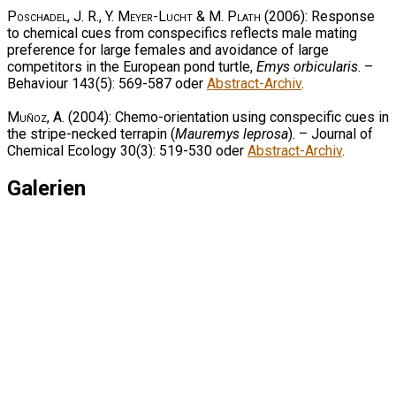
Poschadel, J. R., Y. Meyer-Lucht & M. Plath
(2006): Response
to chemical cues from conspecifics reflects male mating
preference for large females and avoidance of large
competitors in the European pond turtle,
Emys orbicularis
. –
Behaviour 143(5): 569-587 oder
Abstract-Archiv
.
Muñoz, A.
(2004): Chemo-orientation using conspecific cues in
the stripe-necked terrapin (
Mauremys leprosa
). – Journal of
Chemical Ecology 30(3): 519-530 oder
Abstract-Archiv
.
Galerien