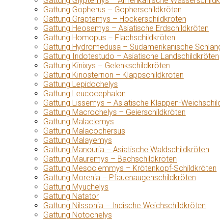
Gattung Glyptemys – Amerikanische Wasserschildk
Gattung Gopherus – Gopherschildkröten
Gattung Graptemys – Höckerschildkröten
Gattung Heosemys – Asiatische Erdschildkröten
Gattung Homopus – Flachschildkröten
Gattung Hydromedusa – Südamerikanische Schlang
Gattung Indotestudo – Asiatische Landschildkröten
Gattung Kinixys – Gelenkschildkröten
Gattung Kinosternon – Klappschildkröten
Gattung Lepidochelys
Gattung Leucocephalon
Gattung Lissemys – Asiatische Klappen-Weichschil
Gattung Macrochelys – Geierschildkröten
Gattung Malaclemys
Gattung Malacochersus
Gattung Malayemys
Gattung Manouria – Asiatische Waldschildkröten
Gattung Mauremys – Bachschildkröten
Gattung Mesoclemmys – Krötenkopf-Schildkröten
Gattung Morenia – Pfauenaugenschildkröten
Gattung Myuchelys
Gattung Natator
Gattung Nilssonia – Indische Weichschildkröten
Gattung Notochelys