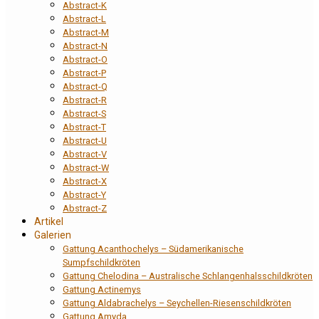
Abstract-K
Abstract-L
Abstract-M
Abstract-N
Abstract-O
Abstract-P
Abstract-Q
Abstract-R
Abstract-S
Abstract-T
Abstract-U
Abstract-V
Abstract-W
Abstract-X
Abstract-Y
Abstract-Z
Artikel
Galerien
Gattung Acanthochelys – Südamerikanische
Sumpfschildkröten
Gattung Chelodina – Australische Schlangenhalsschildkröten
Gattung Actinemys
Gattung Aldabrachelys – Seychellen-Riesenschildkröten
Gattung Amyda