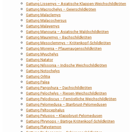
Gattung Lissemys – Asiatische Klappen-Weichschildkröten
Gattung Macrochelys – Geierschildkröten
Gattung Malaclemys
Gattung Malacochersus
Gattung Malayemys
Gattung Manouria – Asiatische Waldschildkröten
Gattung Mauremys – Bachschildkröten
Gattung Mesoclemmys – Krötenkopf-Schildkröten
Gattung Morenia – Pfauenaugenschildkröten
Gattung Myuchelys
Gattung Natator
Gattung Nilssonia – Indische Weichschildkröten
Gattung Notochelys
Gattung Orlitia
Gattung Palea
Gattung Pangshura – Dachschildkröten
Gattung Pelochelys – Riesen-Weichschildkröten
Gattung Pelodiscus – Fernöstliche Weichschildkröten
Gattung Pelomedusa – Starrbrust-Pelomedusen
Gattung Peltocephalus
Gattung Pelusios – Klappbrust-Pelomedusen
Gattung Phrynops – Bärtige Krötenkopf-Schildkröten
Gattung Platysternon