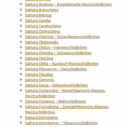
Gattung Apalone – Amerikanische Weichschildkröten
Gattung Astrochelys
Gattung Batagur
Gattung Caretta
Gattung Carettochelys
Gattung Centrochelys
Gattung Chelonia – Grüne Meeresschildkröten
Gattung Chelonoidis
Gattung Chelus – Fransenschildkröten
Gattung Chelydra – Schnappschildkröten
Gattung Chersina
Gattung Chitra – Kurzkopf-Weichschildkröten
Gattung Chrysemys – Zierschildkröten
Gattung Claudius
Gattung Clemmys
Gattung Cuora – Scharnierschildkröten
Gattung Cyclanorbis – Westafrikanische Klappen-
Weichschildkröten
Gattung Cyclemys – Blattschildkröten
Gattung Cycloderma – Zentralafrikanische Klappen-
Weichschildkröten
Gattung Deirochelys
Gattung Dermatemys – Tabascoschildkröten