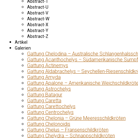
Abstract-T
Abstract-U
Abstract-V
Abstract-W
Abstract-X
Abstract-Y
Abstract-Z
Artikel
Galerien
Gattung Chelodina – Australische Schlangenhalssch
Gattung Acanthochelys – Südamerikanische Sumpf
Gattung Actinemys
Gattung Aldabrachelys – Seychellen-Riesenschildkr
Gattung Amyda
Gattung Apalone – Amerikanische Weichschildkröt
Gattung Astrochelys
Gattung Batagur
Gattung Caretta
Gattung Carettochelys
Gattung Centrochelys
Gattung Chelonia – Grüne Meeresschildkröten
Gattung Chelonoidis
Gattung Chelus – Fransenschildkröten
Gattung Chelydra – Schnappschildkröten