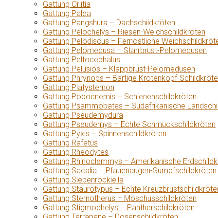
Gattung Orlitia
Gattung Palea
Gattung Pangshura – Dachschildkröten
Gattung Pelochelys – Riesen-Weichschildkröten
Gattung Pelodiscus – Fernöstliche Weichschildkröt
Gattung Pelomedusa – Starrbrust-Pelomedusen
Gattung Peltocephalus
Gattung Pelusios – Klappbrust-Pelomedusen
Gattung Phrynops – Bärtige Krötenkopf-Schildkröt
Gattung Platysternon
Gattung Podocnemis – Schienenschildkröten
Gattung Psammobates – Südafrikanische Landschi
Gattung Pseudemydura
Gattung Pseudemys – Echte Schmuckschildkröten
Gattung Pyxis – Spinnenschildkröten
Gattung Rafetus
Gattung Rheodytes
Gattung Rhinoclemmys – Amerikanische Erdschildk
Gattung Sacalia – Pfauenaugen-Sumpfschildkröten
Gattung Siebenrockiella
Gattung Staurotypus – Echte Kreuzbrustschildkröte
Gattung Sternotherus – Moschusschildkröten
Gattung Stigmochelys – Pantherschildkröten
Gattung Terrapene – Dosenschildkröten