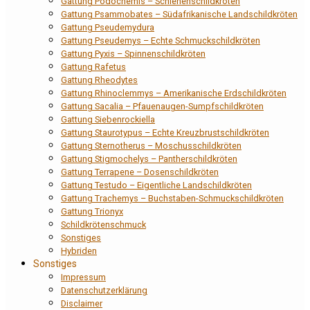
Gattung Podocnemis – Schienenschildkröten
Gattung Psammobates – Südafrikanische Landschildkröten
Gattung Pseudemydura
Gattung Pseudemys – Echte Schmuckschildkröten
Gattung Pyxis – Spinnenschildkröten
Gattung Rafetus
Gattung Rheodytes
Gattung Rhinoclemmys – Amerikanische Erdschildkröten
Gattung Sacalia – Pfauenaugen-Sumpfschildkröten
Gattung Siebenrockiella
Gattung Staurotypus – Echte Kreuzbrustschildkröten
Gattung Sternotherus – Moschusschildkröten
Gattung Stigmochelys – Pantherschildkröten
Gattung Terrapene – Dosenschildkröten
Gattung Testudo – Eigentliche Landschildkröten
Gattung Trachemys – Buchstaben-Schmuckschildkröten
Gattung Trionyx
Schildkrötenschmuck
Sonstiges
Hybriden
Sonstiges
Impressum
Datenschutzerklärung
Disclaimer