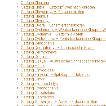
Gattung Chersina
Gattung Chitra – Kurzkopf-Weichschildkröten
Gattung Chrysemys – Zierschildkröten
Gattung Claudius
Gattung Clemmys
Gattung Cuora – Scharnierschildkröten
Gattung Cyclanorbis – Westafrikanische Klappen-W
Gattung Cyclemys – Blattschildkröten
Gattung Cycloderma – Zentralafrikanische Klappen
Gattung Deirochelys
Gattung Dermatemys – Tabascoschildkröten
Gattung Dermochelys
Gattung Dogania
Gattung Elseya – Australische Schnappschildkröten
Gattung Elusor
Gattung Emydoidea
Gattung Emydura – Spitzkopfschildkröten
Gattung Emys
Gattung Eretmochelys
Gattung Erymnochelys
Gattung Geochelone
Gattung Geoclemys
Gattung Geoemyda – Zacken-Erdschildkröten