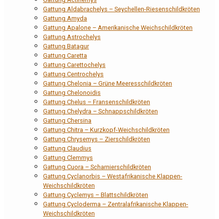
Gattung Aldabrachelys – Seychellen-Riesenschildkröten
Gattung Amyda
Gattung Apalone – Amerikanische Weichschildkröten
Gattung Astrochelys
Gattung Batagur
Gattung Caretta
Gattung Carettochelys
Gattung Centrochelys
Gattung Chelonia – Grüne Meeresschildkröten
Gattung Chelonoidis
Gattung Chelus – Fransenschildkröten
Gattung Chelydra – Schnappschildkröten
Gattung Chersina
Gattung Chitra – Kurzkopf-Weichschildkröten
Gattung Chrysemys – Zierschildkröten
Gattung Claudius
Gattung Clemmys
Gattung Cuora – Scharnierschildkröten
Gattung Cyclanorbis – Westafrikanische Klappen-
Weichschildkröten
Gattung Cyclemys – Blattschildkröten
Gattung Cycloderma – Zentralafrikanische Klappen-
Weichschildkröten