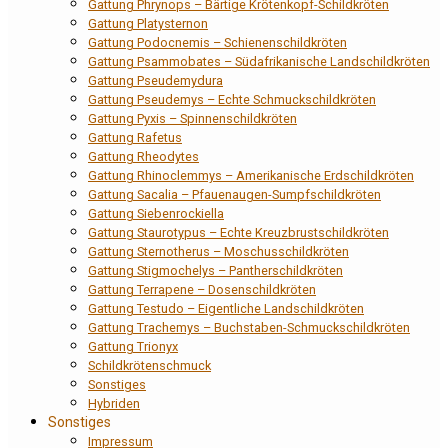
Gattung Phrynops – Bärtige Krötenkopf-Schildkröten
Gattung Platysternon
Gattung Podocnemis – Schienenschildkröten
Gattung Psammobates – Südafrikanische Landschildkröten
Gattung Pseudemydura
Gattung Pseudemys – Echte Schmuckschildkröten
Gattung Pyxis – Spinnenschildkröten
Gattung Rafetus
Gattung Rheodytes
Gattung Rhinoclemmys – Amerikanische Erdschildkröten
Gattung Sacalia – Pfauenaugen-Sumpfschildkröten
Gattung Siebenrockiella
Gattung Staurotypus – Echte Kreuzbrustschildkröten
Gattung Sternotherus – Moschusschildkröten
Gattung Stigmochelys – Pantherschildkröten
Gattung Terrapene – Dosenschildkröten
Gattung Testudo – Eigentliche Landschildkröten
Gattung Trachemys – Buchstaben-Schmuckschildkröten
Gattung Trionyx
Schildkrötenschmuck
Sonstiges
Hybriden
Sonstiges
Impressum