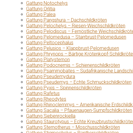
Gattung Notochelys
Gattung Orlitia
Gattung Palea
Gattung Pangshura – Dachschildkröten
Gattung Pelochelys – Riesen-Weichschildkröten
Gattung Pelodiscus – Fernöstliche Weichschildkröt
Gattung Pelomedusa – Starrbrust-Pelomedusen
Gattung Peltocephalus
Gattung Pelusios – Klappbrust-Pelomedusen
Gattung Phrynops – Bärtige Krötenkopf-Schildkröt
Gattung Platysternon
Gattung Podocnemis – Schienenschildkröten
Gattung Psammobates – Südafrikanische Landschi
Gattung Pseudemydura
Gattung Pseudemys – Echte Schmuckschildkröten
Gattung Pyxis – Spinnenschildkröten
Gattung Rafetus
Gattung Rheodytes
Gattung Rhinoclemmys – Amerikanische Erdschildk
Gattung Sacalia – Pfauenaugen-Sumpfschildkröten
Gattung Siebenrockiella
Gattung Staurotypus – Echte Kreuzbrustschildkröte
Gattung Sternotherus – Moschusschildkröten
Gattung Stigmochelys – Pantherschildkröten