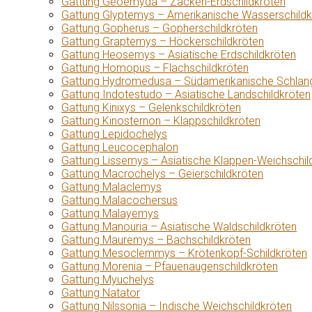
Gattung Geoemyda – Zacken-Erdschildkröten
Gattung Glyptemys – Amerikanische Wasserschildk
Gattung Gopherus – Gopherschildkröten
Gattung Graptemys – Höckerschildkröten
Gattung Heosemys – Asiatische Erdschildkröten
Gattung Homopus – Flachschildkröten
Gattung Hydromedusa – Südamerikanische Schlang
Gattung Indotestudo – Asiatische Landschildkröten
Gattung Kinixys – Gelenkschildkröten
Gattung Kinosternon – Klappschildkröten
Gattung Lepidochelys
Gattung Leucocephalon
Gattung Lissemys – Asiatische Klappen-Weichschil
Gattung Macrochelys – Geierschildkröten
Gattung Malaclemys
Gattung Malacochersus
Gattung Malayemys
Gattung Manouria – Asiatische Waldschildkröten
Gattung Mauremys – Bachschildkröten
Gattung Mesoclemmys – Krötenkopf-Schildkröten
Gattung Morenia – Pfauenaugenschildkröten
Gattung Myuchelys
Gattung Natator
Gattung Nilssonia – Indische Weichschildkröten