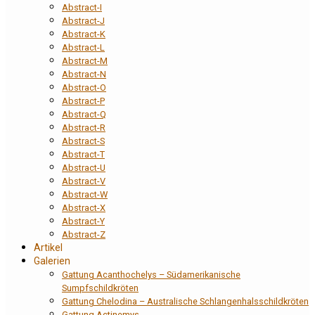
Abstract-I
Abstract-J
Abstract-K
Abstract-L
Abstract-M
Abstract-N
Abstract-O
Abstract-P
Abstract-Q
Abstract-R
Abstract-S
Abstract-T
Abstract-U
Abstract-V
Abstract-W
Abstract-X
Abstract-Y
Abstract-Z
Artikel
Galerien
Gattung Acanthochelys – Südamerikanische
Sumpfschildkröten
Gattung Chelodina – Australische Schlangenhalsschildkröten
Gattung Actinemys