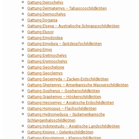
Gattung Deirochelys
Gattung Dermatemys – Tabascoschildkröten
Gattung Dermochelys
Gattung Dogania
Gattung Elseya – Australische Schnappschildkröten
Gattung Elusor
Gattung Emydoidea
Gattung Emydura – Spitzkopfschildkröten
Gattung Emys
Gattung Eretmochelys
Gattung Erymnochelys
Gattung Geochelone
Gattung Geoclemys
Gattung Geoemyda – Zacken-Erdschildkröten
Gattung Glyptemys – Amerikanische Wasserschildkröten
Gattung Gopherus – Gopherschildkröten
Gattung Graptemys – Höckerschildkröten
Gattung Heosemys – Asiatische Erdschildkröten
Gattung Homopus – Flachschildkröten
Gattung Hydromedusa – Südamerikanische
Schlangenhalsschildkröten
Gattung Indotestudo – Asiatische Landschildkröten
Gattung Kinixys – Gelenkschildkröten
Gattung Kinosternon – Klappschildkröten