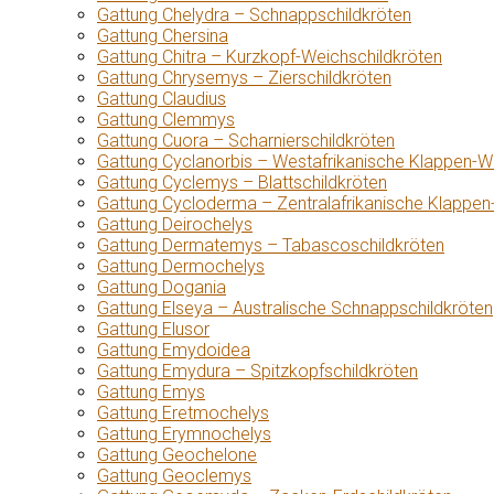
Gattung Chelydra – Schnappschildkröten
Gattung Chersina
Gattung Chitra – Kurzkopf-Weichschildkröten
Gattung Chrysemys – Zierschildkröten
Gattung Claudius
Gattung Clemmys
Gattung Cuora – Scharnierschildkröten
Gattung Cyclanorbis – Westafrikanische Klappen-W
Gattung Cyclemys – Blattschildkröten
Gattung Cycloderma – Zentralafrikanische Klappen
Gattung Deirochelys
Gattung Dermatemys – Tabascoschildkröten
Gattung Dermochelys
Gattung Dogania
Gattung Elseya – Australische Schnappschildkröten
Gattung Elusor
Gattung Emydoidea
Gattung Emydura – Spitzkopfschildkröten
Gattung Emys
Gattung Eretmochelys
Gattung Erymnochelys
Gattung Geochelone
Gattung Geoclemys