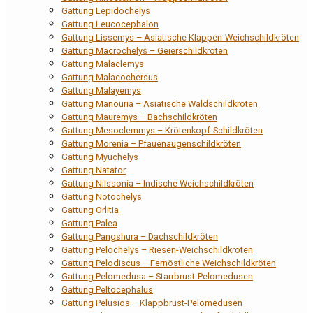
Gattung Lepidochelys
Gattung Leucocephalon
Gattung Lissemys – Asiatische Klappen-Weichschildkröten
Gattung Macrochelys – Geierschildkröten
Gattung Malaclemys
Gattung Malacochersus
Gattung Malayemys
Gattung Manouria – Asiatische Waldschildkröten
Gattung Mauremys – Bachschildkröten
Gattung Mesoclemmys – Krötenkopf-Schildkröten
Gattung Morenia – Pfauenaugenschildkröten
Gattung Myuchelys
Gattung Natator
Gattung Nilssonia – Indische Weichschildkröten
Gattung Notochelys
Gattung Orlitia
Gattung Palea
Gattung Pangshura – Dachschildkröten
Gattung Pelochelys – Riesen-Weichschildkröten
Gattung Pelodiscus – Fernöstliche Weichschildkröten
Gattung Pelomedusa – Starrbrust-Pelomedusen
Gattung Peltocephalus
Gattung Pelusios – Klappbrust-Pelomedusen