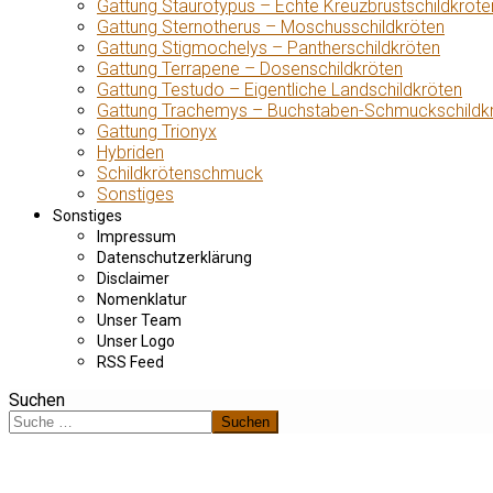
Gattung Staurotypus – Echte Kreuzbrustschildkröte
Gattung Sternotherus – Moschusschildkröten
Gattung Stigmochelys – Pantherschildkröten
Gattung Terrapene – Dosenschildkröten
Gattung Testudo – Eigentliche Landschildkröten
Gattung Trachemys – Buchstaben-Schmuckschildk
Gattung Trionyx
Hybriden
Schildkrötenschmuck
Sonstiges
Sonstiges
Impressum
Datenschutzerklärung
Disclaimer
Nomenklatur
Unser Team
Unser Logo
RSS Feed
Suchen
Suchen