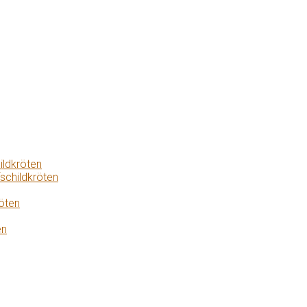
ildkröten
schildkröten
öten
en