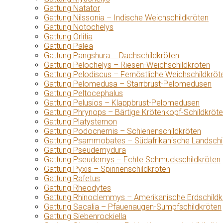
Gattung Natator
Gattung Nilssonia – Indische Weichschildkröten
Gattung Notochelys
Gattung Orlitia
Gattung Palea
Gattung Pangshura – Dachschildkröten
Gattung Pelochelys – Riesen-Weichschildkröten
Gattung Pelodiscus – Fernöstliche Weichschildkröt
Gattung Pelomedusa – Starrbrust-Pelomedusen
Gattung Peltocephalus
Gattung Pelusios – Klappbrust-Pelomedusen
Gattung Phrynops – Bärtige Krötenkopf-Schildkröt
Gattung Platysternon
Gattung Podocnemis – Schienenschildkröten
Gattung Psammobates – Südafrikanische Landschi
Gattung Pseudemydura
Gattung Pseudemys – Echte Schmuckschildkröten
Gattung Pyxis – Spinnenschildkröten
Gattung Rafetus
Gattung Rheodytes
Gattung Rhinoclemmys – Amerikanische Erdschildk
Gattung Sacalia – Pfauenaugen-Sumpfschildkröten
Gattung Siebenrockiella