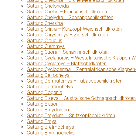
Gattung Chelonia – Grüne Meeresschildkröten
Gattung Chelonoidis
Gattung Chelus – Fransenschildkröten
Gattung Chelydra – Schnappschildkröten
Gattung Chersina
Gattung Chitra – Kurzkopf-Weichschildkröten
Gattung Chrysemys – Zierschildkröten
Gattung Claudius
Gattung Clemmys
Gattung Cuora – Scharnierschildkröten
Gattung Cyclanorbis – Westafrikanische Klappen-W
Gattung Cyclemys – Blattschildkröten
Gattung Cycloderma – Zentralafrikanische Klappen
Gattung Deirochelys
Gattung Dermatemys – Tabascoschildkröten
Gattung Dermochelys
Gattung Dogania
Gattung Elseya – Australische Schnappschildkröten
Gattung Elusor
Gattung Emydoidea
Gattung Emydura – Spitzkopfschildkröten
Gattung Emys
Gattung Eretmochelys
Gattung Erymnochelys