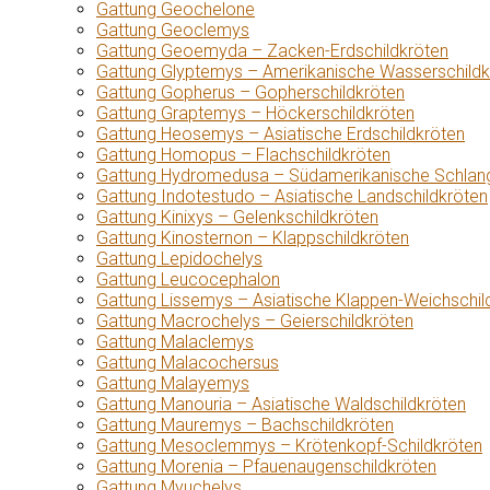
Gattung Geochelone
Gattung Geoclemys
Gattung Geoemyda – Zacken-Erdschildkröten
Gattung Glyptemys – Amerikanische Wasserschildk
Gattung Gopherus – Gopherschildkröten
Gattung Graptemys – Höckerschildkröten
Gattung Heosemys – Asiatische Erdschildkröten
Gattung Homopus – Flachschildkröten
Gattung Hydromedusa – Südamerikanische Schlang
Gattung Indotestudo – Asiatische Landschildkröten
Gattung Kinixys – Gelenkschildkröten
Gattung Kinosternon – Klappschildkröten
Gattung Lepidochelys
Gattung Leucocephalon
Gattung Lissemys – Asiatische Klappen-Weichschil
Gattung Macrochelys – Geierschildkröten
Gattung Malaclemys
Gattung Malacochersus
Gattung Malayemys
Gattung Manouria – Asiatische Waldschildkröten
Gattung Mauremys – Bachschildkröten
Gattung Mesoclemmys – Krötenkopf-Schildkröten
Gattung Morenia – Pfauenaugenschildkröten
Gattung Myuchelys