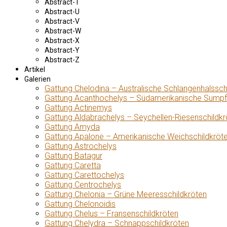
Abstract-T
Abstract-U
Abstract-V
Abstract-W
Abstract-X
Abstract-Y
Abstract-Z
Artikel
Galerien
Gattung Chelodina – Australische Schlangenhalssch
Gattung Acanthochelys – Südamerikanische Sumpf
Gattung Actinemys
Gattung Aldabrachelys – Seychellen-Riesenschildkr
Gattung Amyda
Gattung Apalone – Amerikanische Weichschildkröt
Gattung Astrochelys
Gattung Batagur
Gattung Caretta
Gattung Carettochelys
Gattung Centrochelys
Gattung Chelonia – Grüne Meeresschildkröten
Gattung Chelonoidis
Gattung Chelus – Fransenschildkröten
Gattung Chelydra – Schnappschildkröten