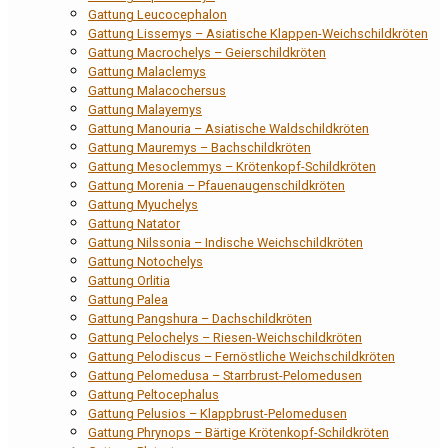
Gattung Leucocephalon
Gattung Lissemys – Asiatische Klappen-Weichschildkröten
Gattung Macrochelys – Geierschildkröten
Gattung Malaclemys
Gattung Malacochersus
Gattung Malayemys
Gattung Manouria – Asiatische Waldschildkröten
Gattung Mauremys – Bachschildkröten
Gattung Mesoclemmys – Krötenkopf-Schildkröten
Gattung Morenia – Pfauenaugenschildkröten
Gattung Myuchelys
Gattung Natator
Gattung Nilssonia – Indische Weichschildkröten
Gattung Notochelys
Gattung Orlitia
Gattung Palea
Gattung Pangshura – Dachschildkröten
Gattung Pelochelys – Riesen-Weichschildkröten
Gattung Pelodiscus – Fernöstliche Weichschildkröten
Gattung Pelomedusa – Starrbrust-Pelomedusen
Gattung Peltocephalus
Gattung Pelusios – Klappbrust-Pelomedusen
Gattung Phrynops – Bärtige Krötenkopf-Schildkröten