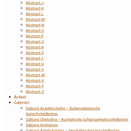
Abstract-J
Abstract-K
Abstract-L
Abstract-M
Abstract-N
Abstract-O
Abstract-P
Abstract-Q
Abstract-R
Abstract-S
Abstract-T
Abstract-U
Abstract-V
Abstract-W
Abstract-X
Abstract-Y
Abstract-Z
Artikel
Galerien
Gattung Acanthochelys – Südamerikanische
Sumpfschildkröten
Gattung Chelodina – Australische Schlangenhalsschildkröten
Gattung Actinemys
Gattung Aldabrachelys – Seychellen-Riesenschildkröten