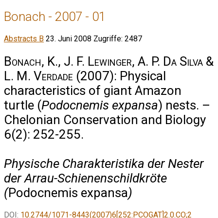
Bonach - 2007 - 01
Abstracts B
23. Juni 2008
Zugriffe: 2487
Bonach, K., J. F. Lewinger, A. P. Da Silva &
L. M. Verdade
(2007): Physical
characteristics of giant Amazon
turtle (
Podocnemis expansa
) nests. –
Chelonian Conservation and Biology
6(2): 252-255.
Physische Charakteristika der Nester
der Arrau-Schienenschildkröte
(
Podocnemis expansa
)
DOI:
10.2744/1071-8443(2007)6[252:PCOGAT]2.0.CO;2