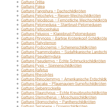
Gattung Orlitia
Gattung Palea
Gattung Pangshura – Dachschildkröten
Gattung Pelochelys – Riesen-Weichschildkröten
Gattung Pelodiscus – Fernöstliche Weichschildkröt
Gattung Pelomedusa – Starrbrust-Pelomedusen
Gattung Peltocephalus
Gattung Pelusios – Klappbrust-Pelomedusen
Gattung Phrynops – Bärtige Krötenkopf-Schildkröt
Gattung Platysternon
Gattung Podocnemis – Schienenschildkröten
Gattung Psammobates – Südafrikanische Landschi
Gattung Pseudemydura
Gattung Pseudemys – Echte Schmuckschildkröten
Gattung Pyxis – Spinnenschildkröten
Gattung Rafetus
Gattung Rheodytes
Gattung Rhinoclemmys – Amerikanische Erdschildk
Gattung Sacalia – Pfauenaugen-Sumpfschildkröten
Gattung Siebenrockiella
Gattung Staurotypus – Echte Kreuzbrustschildkröte
Gattung Sternotherus – Moschusschildkröten
Gattung Stigmochelys – Pantherschildkröten
Gattung Terrapene – Dosenschildkröten