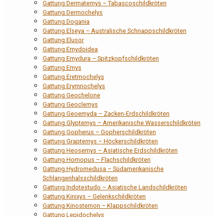
Gattung Dermatemys – Tabascoschildkröten
Gattung Dermochelys
Gattung Dogania
Gattung Elseya – Australische Schnappschildkröten
Gattung Elusor
Gattung Emydoidea
Gattung Emydura – Spitzkopfschildkröten
Gattung Emys
Gattung Eretmochelys
Gattung Erymnochelys
Gattung Geochelone
Gattung Geoclemys
Gattung Geoemyda – Zacken-Erdschildkröten
Gattung Glyptemys – Amerikanische Wasserschildkröten
Gattung Gopherus – Gopherschildkröten
Gattung Graptemys – Höckerschildkröten
Gattung Heosemys – Asiatische Erdschildkröten
Gattung Homopus – Flachschildkröten
Gattung Hydromedusa – Südamerikanische
Schlangenhalsschildkröten
Gattung Indotestudo – Asiatische Landschildkröten
Gattung Kinixys – Gelenkschildkröten
Gattung Kinosternon – Klappschildkröten
Gattung Lepidochelys