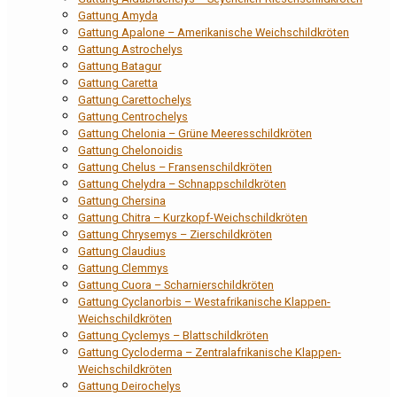
Gattung Amyda
Gattung Apalone – Amerikanische Weichschildkröten
Gattung Astrochelys
Gattung Batagur
Gattung Caretta
Gattung Carettochelys
Gattung Centrochelys
Gattung Chelonia – Grüne Meeresschildkröten
Gattung Chelonoidis
Gattung Chelus – Fransenschildkröten
Gattung Chelydra – Schnappschildkröten
Gattung Chersina
Gattung Chitra – Kurzkopf-Weichschildkröten
Gattung Chrysemys – Zierschildkröten
Gattung Claudius
Gattung Clemmys
Gattung Cuora – Scharnierschildkröten
Gattung Cyclanorbis – Westafrikanische Klappen-
Weichschildkröten
Gattung Cyclemys – Blattschildkröten
Gattung Cycloderma – Zentralafrikanische Klappen-
Weichschildkröten
Gattung Deirochelys