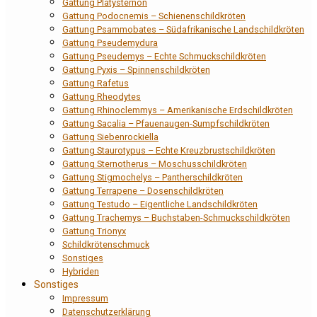
Gattung Platysternon
Gattung Podocnemis – Schienenschildkröten
Gattung Psammobates – Südafrikanische Landschildkröten
Gattung Pseudemydura
Gattung Pseudemys – Echte Schmuckschildkröten
Gattung Pyxis – Spinnenschildkröten
Gattung Rafetus
Gattung Rheodytes
Gattung Rhinoclemmys – Amerikanische Erdschildkröten
Gattung Sacalia – Pfauenaugen-Sumpfschildkröten
Gattung Siebenrockiella
Gattung Staurotypus – Echte Kreuzbrustschildkröten
Gattung Sternotherus – Moschusschildkröten
Gattung Stigmochelys – Pantherschildkröten
Gattung Terrapene – Dosenschildkröten
Gattung Testudo – Eigentliche Landschildkröten
Gattung Trachemys – Buchstaben-Schmuckschildkröten
Gattung Trionyx
Schildkrötenschmuck
Sonstiges
Hybriden
Sonstiges
Impressum
Datenschutzerklärung