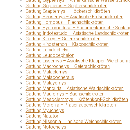
Gattung Glyptemys – Amerikanische Wasserschildk
Gattung Gopherus – Gopherschildkröten
Gattung Graptemys – Höckerschildkröten
Gattung Heosemys – Asiatische Erdschildkröten
Gattung Homopus – Flachschildkröten
Gattung Hydromedusa – Südamerikanische Schlang
Gattung Indotestudo – Asiatische Landschildkröten
Gattung Kinixys – Gelenkschildkröten
Gattung Kinosternon – Klappschildkröten
Gattung Lepidochelys
Gattung Leucocephalon
Gattung Lissemys – Asiatische Klappen-Weichschil
Gattung Macrochelys – Geierschildkröten
Gattung Malaclemys
Gattung Malacochersus
Gattung Malayemys
Gattung Manouria – Asiatische Waldschildkröten
Gattung Mauremys – Bachschildkröten
Gattung Mesoclemmys – Krötenkopf-Schildkröten
Gattung Morenia – Pfauenaugenschildkröten
Gattung Myuchelys
Gattung Natator
Gattung Nilssonia – Indische Weichschildkröten
Gattung Notochelys