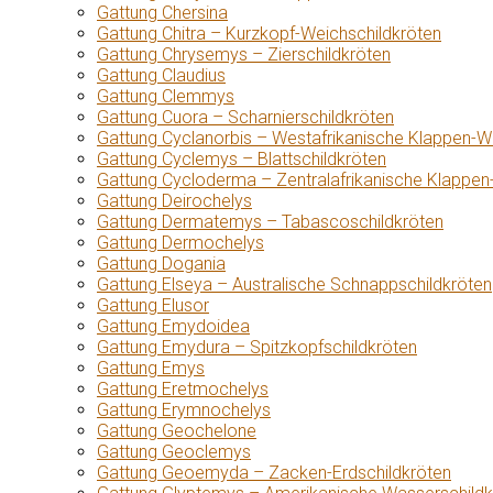
Gattung Chersina
Gattung Chitra – Kurzkopf-Weichschildkröten
Gattung Chrysemys – Zierschildkröten
Gattung Claudius
Gattung Clemmys
Gattung Cuora – Scharnierschildkröten
Gattung Cyclanorbis – Westafrikanische Klappen-W
Gattung Cyclemys – Blattschildkröten
Gattung Cycloderma – Zentralafrikanische Klappen
Gattung Deirochelys
Gattung Dermatemys – Tabascoschildkröten
Gattung Dermochelys
Gattung Dogania
Gattung Elseya – Australische Schnappschildkröten
Gattung Elusor
Gattung Emydoidea
Gattung Emydura – Spitzkopfschildkröten
Gattung Emys
Gattung Eretmochelys
Gattung Erymnochelys
Gattung Geochelone
Gattung Geoclemys
Gattung Geoemyda – Zacken-Erdschildkröten