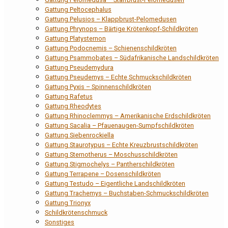
Gattung Peltocephalus
Gattung Pelusios – Klappbrust-Pelomedusen
Gattung Phrynops – Bärtige Krötenkopf-Schildkröten
Gattung Platysternon
Gattung Podocnemis – Schienenschildkröten
Gattung Psammobates – Südafrikanische Landschildkröten
Gattung Pseudemydura
Gattung Pseudemys – Echte Schmuckschildkröten
Gattung Pyxis – Spinnenschildkröten
Gattung Rafetus
Gattung Rheodytes
Gattung Rhinoclemmys – Amerikanische Erdschildkröten
Gattung Sacalia – Pfauenaugen-Sumpfschildkröten
Gattung Siebenrockiella
Gattung Staurotypus – Echte Kreuzbrustschildkröten
Gattung Sternotherus – Moschusschildkröten
Gattung Stigmochelys – Pantherschildkröten
Gattung Terrapene – Dosenschildkröten
Gattung Testudo – Eigentliche Landschildkröten
Gattung Trachemys – Buchstaben-Schmuckschildkröten
Gattung Trionyx
Schildkrötenschmuck
Sonstiges