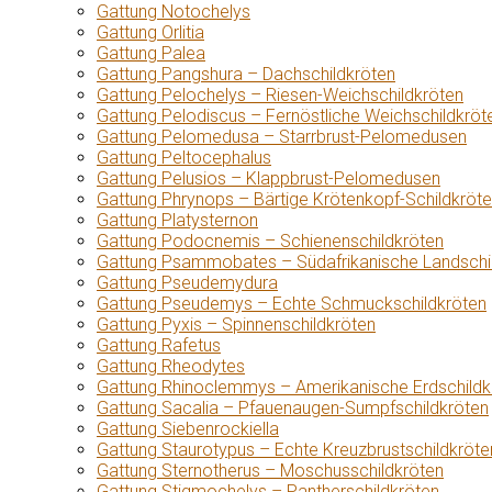
Gattung Notochelys
Gattung Orlitia
Gattung Palea
Gattung Pangshura – Dachschildkröten
Gattung Pelochelys – Riesen-Weichschildkröten
Gattung Pelodiscus – Fernöstliche Weichschildkröt
Gattung Pelomedusa – Starrbrust-Pelomedusen
Gattung Peltocephalus
Gattung Pelusios – Klappbrust-Pelomedusen
Gattung Phrynops – Bärtige Krötenkopf-Schildkröt
Gattung Platysternon
Gattung Podocnemis – Schienenschildkröten
Gattung Psammobates – Südafrikanische Landschi
Gattung Pseudemydura
Gattung Pseudemys – Echte Schmuckschildkröten
Gattung Pyxis – Spinnenschildkröten
Gattung Rafetus
Gattung Rheodytes
Gattung Rhinoclemmys – Amerikanische Erdschildk
Gattung Sacalia – Pfauenaugen-Sumpfschildkröten
Gattung Siebenrockiella
Gattung Staurotypus – Echte Kreuzbrustschildkröte
Gattung Sternotherus – Moschusschildkröten
Gattung Stigmochelys – Pantherschildkröten