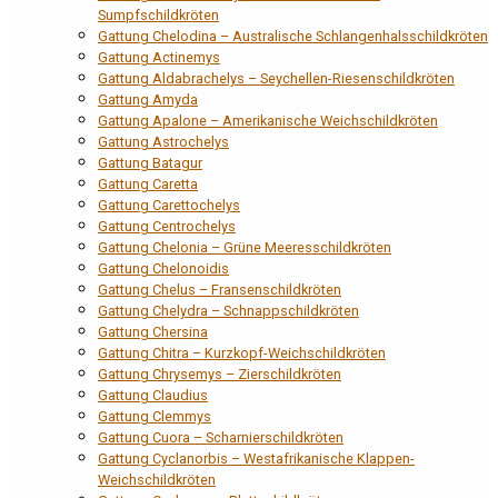
Sumpfschildkröten
Gattung Chelodina – Australische Schlangenhalsschildkröten
Gattung Actinemys
Gattung Aldabrachelys – Seychellen-Riesenschildkröten
Gattung Amyda
Gattung Apalone – Amerikanische Weichschildkröten
Gattung Astrochelys
Gattung Batagur
Gattung Caretta
Gattung Carettochelys
Gattung Centrochelys
Gattung Chelonia – Grüne Meeresschildkröten
Gattung Chelonoidis
Gattung Chelus – Fransenschildkröten
Gattung Chelydra – Schnappschildkröten
Gattung Chersina
Gattung Chitra – Kurzkopf-Weichschildkröten
Gattung Chrysemys – Zierschildkröten
Gattung Claudius
Gattung Clemmys
Gattung Cuora – Scharnierschildkröten
Gattung Cyclanorbis – Westafrikanische Klappen-
Weichschildkröten