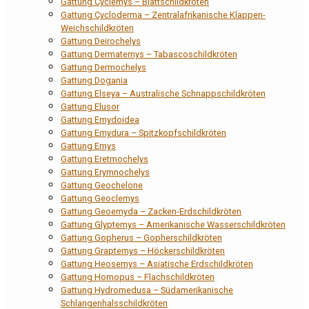
Gattung Cyclemys – Blattschildkröten
Gattung Cycloderma – Zentralafrikanische Klappen-
Weichschildkröten
Gattung Deirochelys
Gattung Dermatemys – Tabascoschildkröten
Gattung Dermochelys
Gattung Dogania
Gattung Elseya – Australische Schnappschildkröten
Gattung Elusor
Gattung Emydoidea
Gattung Emydura – Spitzkopfschildkröten
Gattung Emys
Gattung Eretmochelys
Gattung Erymnochelys
Gattung Geochelone
Gattung Geoclemys
Gattung Geoemyda – Zacken-Erdschildkröten
Gattung Glyptemys – Amerikanische Wasserschildkröten
Gattung Gopherus – Gopherschildkröten
Gattung Graptemys – Höckerschildkröten
Gattung Heosemys – Asiatische Erdschildkröten
Gattung Homopus – Flachschildkröten
Gattung Hydromedusa – Südamerikanische
Schlangenhalsschildkröten