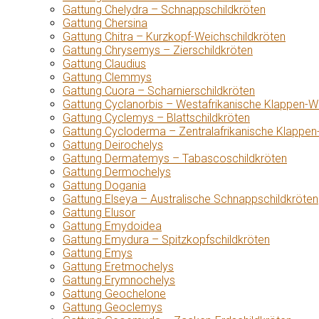
Gattung Chelydra – Schnappschildkröten
Gattung Chersina
Gattung Chitra – Kurzkopf-Weichschildkröten
Gattung Chrysemys – Zierschildkröten
Gattung Claudius
Gattung Clemmys
Gattung Cuora – Scharnierschildkröten
Gattung Cyclanorbis – Westafrikanische Klappen-W
Gattung Cyclemys – Blattschildkröten
Gattung Cycloderma – Zentralafrikanische Klappen
Gattung Deirochelys
Gattung Dermatemys – Tabascoschildkröten
Gattung Dermochelys
Gattung Dogania
Gattung Elseya – Australische Schnappschildkröten
Gattung Elusor
Gattung Emydoidea
Gattung Emydura – Spitzkopfschildkröten
Gattung Emys
Gattung Eretmochelys
Gattung Erymnochelys
Gattung Geochelone
Gattung Geoclemys