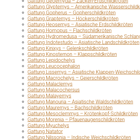
Gattung Geoemyda – Zacken-Erdschildkröten
Gattung Glyptemys – Amerikanische Wasserschildk
Gattung Gopherus – Gopherschildkröten
Gattung Graptemys – Höckerschildkröten
Gattung Heosemys – Asiatische Erdschildkröten
Gattung Homopus – Flachschildkröten
Gattung Hydromedusa – Südamerikanische Schlang
Gattung Indotestudo – Asiatische Landschildkröten
Gattung Kinixys – Gelenkschildkröten
Gattung Kinosternon – Klappschildkröten
Gattung Lepidochelys
Gattung Leucocephalon
Gattung Lissemys – Asiatische Klappen-Weichschil
Gattung Macrochelys – Geierschildkröten
Gattung Malaclemys
Gattung Malacochersus
Gattung Malayemys
Gattung Manouria – Asiatische Waldschildkröten
Gattung Mauremys – Bachschildkröten
Gattung Mesoclemmys – Krötenkopf-Schildkröten
Gattung Morenia – Pfauenaugenschildkröten
Gattung Myuchelys
Gattung Natator
Gattung Nilssonia – Indische Weichschildkröten