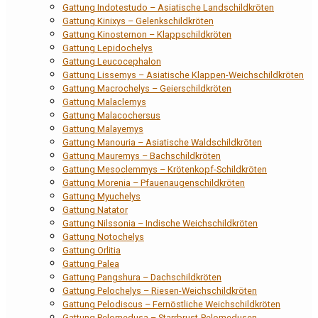
Gattung Indotestudo – Asiatische Landschildkröten
Gattung Kinixys – Gelenkschildkröten
Gattung Kinosternon – Klappschildkröten
Gattung Lepidochelys
Gattung Leucocephalon
Gattung Lissemys – Asiatische Klappen-Weichschildkröten
Gattung Macrochelys – Geierschildkröten
Gattung Malaclemys
Gattung Malacochersus
Gattung Malayemys
Gattung Manouria – Asiatische Waldschildkröten
Gattung Mauremys – Bachschildkröten
Gattung Mesoclemmys – Krötenkopf-Schildkröten
Gattung Morenia – Pfauenaugenschildkröten
Gattung Myuchelys
Gattung Natator
Gattung Nilssonia – Indische Weichschildkröten
Gattung Notochelys
Gattung Orlitia
Gattung Palea
Gattung Pangshura – Dachschildkröten
Gattung Pelochelys – Riesen-Weichschildkröten
Gattung Pelodiscus – Fernöstliche Weichschildkröten
Gattung Pelomedusa – Starrbrust-Pelomedusen