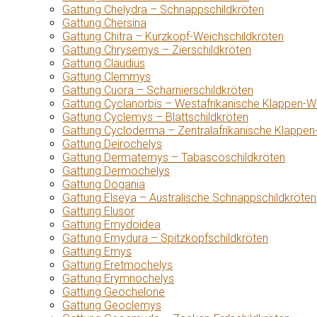
Gattung Chelydra – Schnappschildkröten
Gattung Chersina
Gattung Chitra – Kurzkopf-Weichschildkröten
Gattung Chrysemys – Zierschildkröten
Gattung Claudius
Gattung Clemmys
Gattung Cuora – Scharnierschildkröten
Gattung Cyclanorbis – Westafrikanische Klappen-W
Gattung Cyclemys – Blattschildkröten
Gattung Cycloderma – Zentralafrikanische Klappen
Gattung Deirochelys
Gattung Dermatemys – Tabascoschildkröten
Gattung Dermochelys
Gattung Dogania
Gattung Elseya – Australische Schnappschildkröten
Gattung Elusor
Gattung Emydoidea
Gattung Emydura – Spitzkopfschildkröten
Gattung Emys
Gattung Eretmochelys
Gattung Erymnochelys
Gattung Geochelone
Gattung Geoclemys