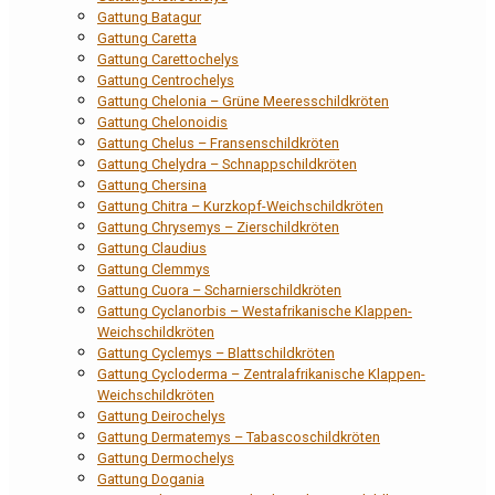
Gattung Batagur
Gattung Caretta
Gattung Carettochelys
Gattung Centrochelys
Gattung Chelonia – Grüne Meeresschildkröten
Gattung Chelonoidis
Gattung Chelus – Fransenschildkröten
Gattung Chelydra – Schnappschildkröten
Gattung Chersina
Gattung Chitra – Kurzkopf-Weichschildkröten
Gattung Chrysemys – Zierschildkröten
Gattung Claudius
Gattung Clemmys
Gattung Cuora – Scharnierschildkröten
Gattung Cyclanorbis – Westafrikanische Klappen-
Weichschildkröten
Gattung Cyclemys – Blattschildkröten
Gattung Cycloderma – Zentralafrikanische Klappen-
Weichschildkröten
Gattung Deirochelys
Gattung Dermatemys – Tabascoschildkröten
Gattung Dermochelys
Gattung Dogania