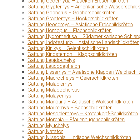
Gattung Geoemyda – Zacken-Erdschildkröten
Gattung Glyptemys – Amerikanische Wasserschildk
Gattung Gopherus – Gopherschildkröten
Gattung Graptemys – Höckerschildkröten
Gattung Heosemys – Asiatische Erdschildkröten
Gattung Homopus – Flachschildkröten
Gattung Hydromedusa – Südamerikanische Schlang
Gattung Indotestudo – Asiatische Landschildkröten
Gattung Kinixys – Gelenkschildkröten
Gattung Kinosternon – Klappschildkröten
Gattung Lepidochelys
Gattung Leucocephalon
Gattung Lissemys – Asiatische Klappen-Weichschil
Gattung Macrochelys – Geierschildkröten
Gattung Malaclemys
Gattung Malacochersus
Gattung Malayemys
Gattung Manouria – Asiatische Waldschildkröten
Gattung Mauremys – Bachschildkröten
Gattung Mesoclemmys – Krötenkopf-Schildkröten
Gattung Morenia – Pfauenaugenschildkröten
Gattung Myuchelys
Gattung Natator
Gattung Nilssonia – Indische Weichschildkröten