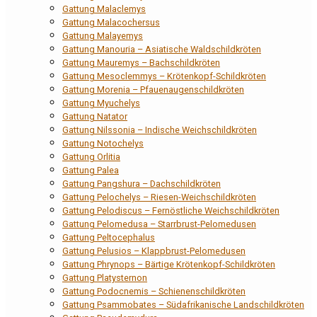
Gattung Malaclemys
Gattung Malacochersus
Gattung Malayemys
Gattung Manouria – Asiatische Waldschildkröten
Gattung Mauremys – Bachschildkröten
Gattung Mesoclemmys – Krötenkopf-Schildkröten
Gattung Morenia – Pfauenaugenschildkröten
Gattung Myuchelys
Gattung Natator
Gattung Nilssonia – Indische Weichschildkröten
Gattung Notochelys
Gattung Orlitia
Gattung Palea
Gattung Pangshura – Dachschildkröten
Gattung Pelochelys – Riesen-Weichschildkröten
Gattung Pelodiscus – Fernöstliche Weichschildkröten
Gattung Pelomedusa – Starrbrust-Pelomedusen
Gattung Peltocephalus
Gattung Pelusios – Klappbrust-Pelomedusen
Gattung Phrynops – Bärtige Krötenkopf-Schildkröten
Gattung Platysternon
Gattung Podocnemis – Schienenschildkröten
Gattung Psammobates – Südafrikanische Landschildkröten