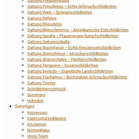
Gattung Pseudemydura
Gattung Pseudemys – Echte Schmuckschildkröten
Gattung Pyxis – Spinnenschildkröten
Gattung Rafetus
Gattung Rheodytes
Gattung Rhinoclemmys – Amerikanische Erdschildkröten
Gattung Sacalia – Pfauenaugen-Sumpfschildkröten
Gattung Siebenrockiella
Gattung Staurotypus – Echte Kreuzbrustschildkröten
Gattung Sternotherus – Moschusschildkröten
Gattung Stigmochelys – Pantherschildkröten
Gattung Terrapene – Dosenschildkröten
Gattung Testudo – Eigentliche Landschildkröten
Gattung Trachemys – Buchstaben-Schmuckschildkröten
Gattung Trionyx
Schildkrötenschmuck
Sonstiges
Hybriden
Sonstiges
Impressum
Datenschutzerklärung
Disclaimer
Nomenklatur
Unser Team