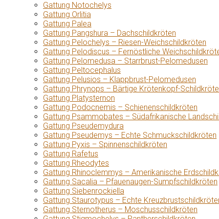
Gattung Notochelys
Gattung Orlitia
Gattung Palea
Gattung Pangshura – Dachschildkröten
Gattung Pelochelys – Riesen-Weichschildkröten
Gattung Pelodiscus – Fernöstliche Weichschildkröt
Gattung Pelomedusa – Starrbrust-Pelomedusen
Gattung Peltocephalus
Gattung Pelusios – Klappbrust-Pelomedusen
Gattung Phrynops – Bärtige Krötenkopf-Schildkröt
Gattung Platysternon
Gattung Podocnemis – Schienenschildkröten
Gattung Psammobates – Südafrikanische Landschi
Gattung Pseudemydura
Gattung Pseudemys – Echte Schmuckschildkröten
Gattung Pyxis – Spinnenschildkröten
Gattung Rafetus
Gattung Rheodytes
Gattung Rhinoclemmys – Amerikanische Erdschildk
Gattung Sacalia – Pfauenaugen-Sumpfschildkröten
Gattung Siebenrockiella
Gattung Staurotypus – Echte Kreuzbrustschildkröte
Gattung Sternotherus – Moschusschildkröten
Gattung Stigmochelys – Pantherschildkröten