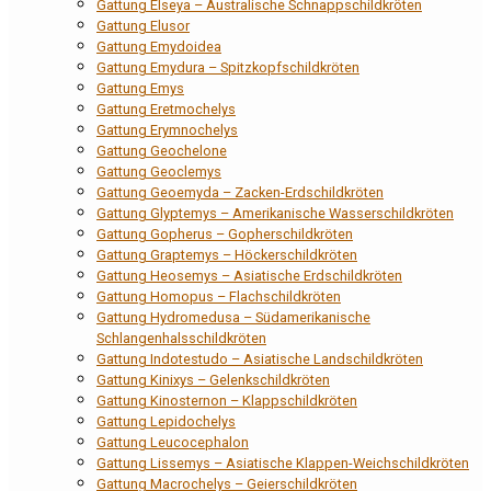
Gattung Elseya – Australische Schnappschildkröten
Gattung Elusor
Gattung Emydoidea
Gattung Emydura – Spitzkopfschildkröten
Gattung Emys
Gattung Eretmochelys
Gattung Erymnochelys
Gattung Geochelone
Gattung Geoclemys
Gattung Geoemyda – Zacken-Erdschildkröten
Gattung Glyptemys – Amerikanische Wasserschildkröten
Gattung Gopherus – Gopherschildkröten
Gattung Graptemys – Höckerschildkröten
Gattung Heosemys – Asiatische Erdschildkröten
Gattung Homopus – Flachschildkröten
Gattung Hydromedusa – Südamerikanische
Schlangenhalsschildkröten
Gattung Indotestudo – Asiatische Landschildkröten
Gattung Kinixys – Gelenkschildkröten
Gattung Kinosternon – Klappschildkröten
Gattung Lepidochelys
Gattung Leucocephalon
Gattung Lissemys – Asiatische Klappen-Weichschildkröten
Gattung Macrochelys – Geierschildkröten