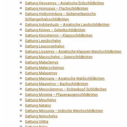
Gattung Heosemys – Asiatische Erdschildkröten
Gattung Homopus – Flachschildkröten
Gattung Hydromedusa – Südamerikanische
Schlangenhalsschildkröten
Gattung Indotestudo – Asiatische Landschildkröten
Gattung Kinixys – Gelenkschildkröten
Gattung Kinosternon – Klappschildkröten
Gattung Lepidochelys
Gattung Leucocephalon
Gattung Lissemys – Asiatische Klappen-Weichschildkröten
Gattung Macrochelys – Geierschildkröten
Gattung Malaclemys
Gattung Malacochersus
Gattung Malayemys
Gattung Manouria – Asiatische Waldschildkröten
Gattung Mauremys – Bachschildkröten
Gattung Mesoclemmys – Krötenkopf-Schildkröten
Gattung Morenia – Pfauenaugenschildkröten
Gattung Myuchelys
Gattung Natator
Gattung Nilssonia – Indische Weichschildkröten
Gattung Notochelys
Gattung Orlitia
Gattung Palea