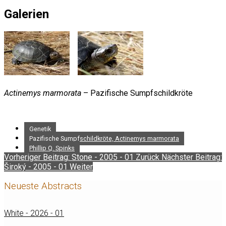
Galerien
Actinemys marmorata
– Pazifische Sumpfschildkröte
Genetik
Pazifische Sumpfschildkröte, Actinemys marmorata
Phillip Q. Spinks
Vorheriger Beitrag: Stone - 2005 - 01
Zurück
Nächster Beitrag:
Široký - 2005 - 01
Weiter
Neueste Abstracts
White - 2026 - 01