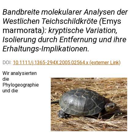
Bandbreite molekularer Analysen der
Westlichen Teichschildkröte (
Emys
marmorata
): kryptische Variation,
Isolierung durch Entfernung und ihre
Erhaltungs-Implikationen.
DOI:
10.1111/j.1365-294X.2005.02564.x (externer Link)
Wir analysierten
die
Phylogeographie
und die