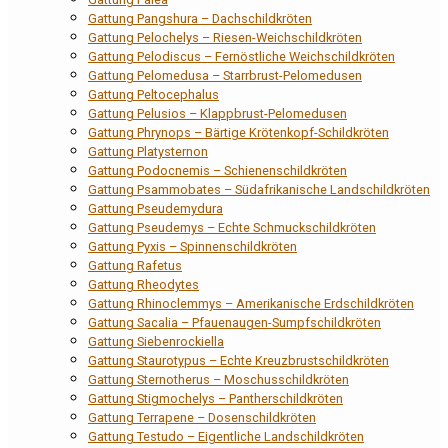
Gattung Pangshura – Dachschildkröten
Gattung Pelochelys – Riesen-Weichschildkröten
Gattung Pelodiscus – Fernöstliche Weichschildkröten
Gattung Pelomedusa – Starrbrust-Pelomedusen
Gattung Peltocephalus
Gattung Pelusios – Klappbrust-Pelomedusen
Gattung Phrynops – Bärtige Krötenkopf-Schildkröten
Gattung Platysternon
Gattung Podocnemis – Schienenschildkröten
Gattung Psammobates – Südafrikanische Landschildkröten
Gattung Pseudemydura
Gattung Pseudemys – Echte Schmuckschildkröten
Gattung Pyxis – Spinnenschildkröten
Gattung Rafetus
Gattung Rheodytes
Gattung Rhinoclemmys – Amerikanische Erdschildkröten
Gattung Sacalia – Pfauenaugen-Sumpfschildkröten
Gattung Siebenrockiella
Gattung Staurotypus – Echte Kreuzbrustschildkröten
Gattung Sternotherus – Moschusschildkröten
Gattung Stigmochelys – Pantherschildkröten
Gattung Terrapene – Dosenschildkröten
Gattung Testudo – Eigentliche Landschildkröten