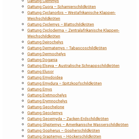
Gattung Clemmys
Gattung Cuora – Scharnierschildkröten
Gattung Cyclanorbis – Westafrikanische Klappen-
Weichschildkröten
Gattung Cyclemys – Blattschildkröten
Gattung Cycloderma – Zentralafrikanische Klappen-
Weichschildkröten
Gattung Deirochelys
Gattung Dermatemys – Tabascoschildkröten
Gattung Dermochelys
Gattung Dogania
Gattung Elseya – Australische Schnappschildkröten
Gattung Elusor
Gattung Emydoidea
Gattung Emydura – Spitzkopfschildkröten
Gattung Emys
Gattung Eretmochelys
Gattung Erymnochelys
Gattung Geochelone
Gattung Geoclemys
Gattung Geoemyda – Zacken-Erdschildkröten
Gattung Glyptemys – Amerikanische Wasserschildkröten
Gattung Gopherus – Gopherschildkröten
Gattung Graptemys – Höckerschildkröten