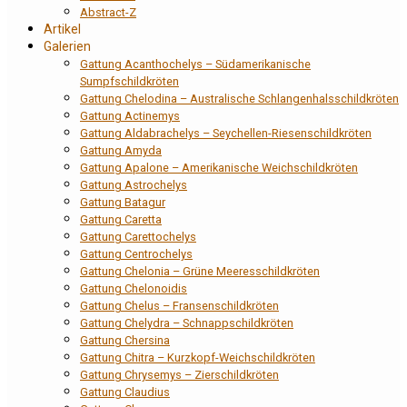
Abstract-Z
Artikel
Galerien
Gattung Acanthochelys – Südamerikanische
Sumpfschildkröten
Gattung Chelodina – Australische Schlangenhalsschildkröten
Gattung Actinemys
Gattung Aldabrachelys – Seychellen-Riesenschildkröten
Gattung Amyda
Gattung Apalone – Amerikanische Weichschildkröten
Gattung Astrochelys
Gattung Batagur
Gattung Caretta
Gattung Carettochelys
Gattung Centrochelys
Gattung Chelonia – Grüne Meeresschildkröten
Gattung Chelonoidis
Gattung Chelus – Fransenschildkröten
Gattung Chelydra – Schnappschildkröten
Gattung Chersina
Gattung Chitra – Kurzkopf-Weichschildkröten
Gattung Chrysemys – Zierschildkröten
Gattung Claudius