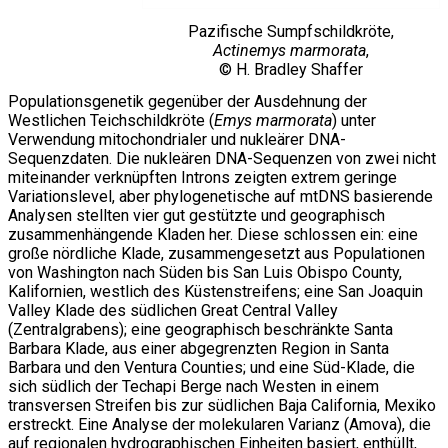
Pazifische Sumpfschildkröte,
Actinemys marmorata
,
© H. Bradley Shaffer
Populationsgenetik gegenüber der Ausdehnung der
Westlichen Teichschildkröte (
Emys marmorata
) unter
Verwendung mitochondrialer und nukleärer DNA-
Sequenzdaten. Die nukleären DNA-Sequenzen von zwei nicht
miteinander verknüpften Introns zeigten extrem geringe
Variationslevel, aber phylogenetische auf mtDNS basierende
Analysen stellten vier gut gestützte und geographisch
zusammenhängende Kladen her. Diese schlossen ein: eine
große nördliche Klade, zusammengesetzt aus Populationen
von Washington nach Süden bis San Luis Obispo County,
Kalifornien, westlich des Küstenstreifens; eine San Joaquin
Valley Klade des südlichen Great Central Valley
(Zentralgrabens); eine geographisch beschränkte Santa
Barbara Klade, aus einer abgegrenzten Region in Santa
Barbara und den Ventura Counties; und eine Süd-Klade, die
sich südlich der Techapi Berge nach Westen in einem
transversen Streifen bis zur südlichen Baja California, Mexiko
erstreckt. Eine Analyse der molekularen Varianz (Amova), die
auf regionalen hydrographischen Einheiten basiert, enthüllt,