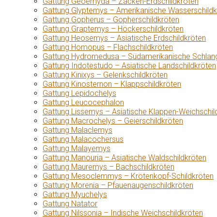
Gattung Geoemyda – Zacken-Erdschildkröten
Gattung Glyptemys – Amerikanische Wasserschildk
Gattung Gopherus – Gopherschildkröten
Gattung Graptemys – Höckerschildkröten
Gattung Heosemys – Asiatische Erdschildkröten
Gattung Homopus – Flachschildkröten
Gattung Hydromedusa – Südamerikanische Schlang
Gattung Indotestudo – Asiatische Landschildkröten
Gattung Kinixys – Gelenkschildkröten
Gattung Kinosternon – Klappschildkröten
Gattung Lepidochelys
Gattung Leucocephalon
Gattung Lissemys – Asiatische Klappen-Weichschil
Gattung Macrochelys – Geierschildkröten
Gattung Malaclemys
Gattung Malacochersus
Gattung Malayemys
Gattung Manouria – Asiatische Waldschildkröten
Gattung Mauremys – Bachschildkröten
Gattung Mesoclemmys – Krötenkopf-Schildkröten
Gattung Morenia – Pfauenaugenschildkröten
Gattung Myuchelys
Gattung Natator
Gattung Nilssonia – Indische Weichschildkröten