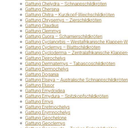
Gattung Chelydra – Schnappschildkröten
Gattung Chersina
Gattung Chitra – Kurzkopf-Weichschildkröten
Gattung Chrysemys – Zierschildkröten
Gattung Claudius
Gattung Clemmys
Gattung Cuora – Scharnierschildkröten
Gattung Cyclanorbis – Westafrikanische Klappen-W
Gattung Cyclemys – Blattschildkröten
Gattung Cycloderma – Zentralafrikanische Klappen
Gattung Deirochelys
Gattung Dermatemys – Tabascoschildkröten
Gattung Dermochelys
Gattung Dogania
Gattung Elseya – Australische Schnappschildkröten
Gattung Elusor
Gattung Emydoidea
Gattung Emydura – Spitzkopfschildkröten
Gattung Emys
Gattung Eretmochelys
Gattung Erymnochelys
Gattung Geochelone
Gattung Geoclemys