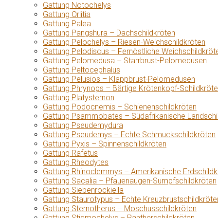
Gattung Notochelys
Gattung Orlitia
Gattung Palea
Gattung Pangshura – Dachschildkröten
Gattung Pelochelys – Riesen-Weichschildkröten
Gattung Pelodiscus – Fernöstliche Weichschildkröt
Gattung Pelomedusa – Starrbrust-Pelomedusen
Gattung Peltocephalus
Gattung Pelusios – Klappbrust-Pelomedusen
Gattung Phrynops – Bärtige Krötenkopf-Schildkröt
Gattung Platysternon
Gattung Podocnemis – Schienenschildkröten
Gattung Psammobates – Südafrikanische Landschi
Gattung Pseudemydura
Gattung Pseudemys – Echte Schmuckschildkröten
Gattung Pyxis – Spinnenschildkröten
Gattung Rafetus
Gattung Rheodytes
Gattung Rhinoclemmys – Amerikanische Erdschildk
Gattung Sacalia – Pfauenaugen-Sumpfschildkröten
Gattung Siebenrockiella
Gattung Staurotypus – Echte Kreuzbrustschildkröte
Gattung Sternotherus – Moschusschildkröten
Gattung Stigmochelys – Pantherschildkröten