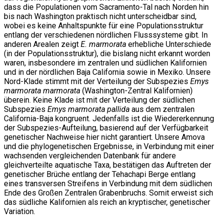
dass die Populationen vom Sacramento-Tal nach Norden hin
bis nach Washington praktisch nicht unterscheidbar sind,
wobei es keine Anhaltspunkte für eine Populationsstruktur
entlang der verschiedenen nördlichen Flusssysteme gibt. In
anderen Arealen zeigt
E. marmorata
erhebliche Unterschiede
(in der Populationsstruktur), die bislang nicht erkannt worden
waren, insbesondere im zentralen und südlichen Kalifornien
und in der nördlichen Baja California sowie in Mexiko. Unsere
Nord-Klade stimmt mit der Verteilung der Subspezies
Emys
marmorata marmorata
(Washington-Zentral Kalifornien)
überein. Keine Klade ist mit der Verteilung der südlichen
Subspezies
Emys marmorata pallida
aus dem zentralen
California-Baja kongruent. Jedenfalls ist die Wiedererkennung
der Subspezies-Aufteilung, basierend auf der Verfügbarkeit
genetischer Nachweise hier nicht garantiert. Unsere Amova
und die phylogenetischen Ergebnisse, in Verbindung mit einer
wachsenden vergleichenden Datenbank für andere
gleichverteilte aquatische Taxa, bestätigen das Auftreten der
genetischer Brüche entlang der Tehachapi Berge entlang
eines transversen Streifens in Verbindung mit dem südlichen
Ende des Großen Zentralen Grabenbruchs. Somit erweist sich
das südliche Kalifornien als reich an kryptischer, genetischer
Variation.