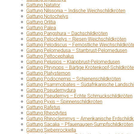
Gattung Natator
Gattung Nilssonia – Indische Weichschildkröten
Gattung Notochelys
Gattung Orlitia
Gattung Palea
Gattung Pangshura – Dachschildkröten
Gattung Pelochelys – Riesen-Weichschildkröten
Gattung Pelodiscus – Fernöstliche Weichschildkröt
Gattung Pelomedusa – Starrbrust-Pelomedusen
Gattung Peltocephalus
Gattung Pelusios – Klappbrust-Pelomedusen
Gattung Phrynops – Bärtige Krötenkopf-Schildkröt
Gattung Platysternon
Gattung Podocnemis – Schienenschildkröten
Gattung Psammobates – Südafrikanische Landschi
Gattung Pseudemydura
Gattung Pseudemys – Echte Schmuckschildkröten
Gattung Pyxis – Spinnenschildkröten
Gattung Rafetus
Gattung Rheodytes
Gattung Rhinoclemmys – Amerikanische Erdschildk
Gattung Sacalia – Pfauenaugen-Sumpfschildkröten
Gattung Siebenrockiella