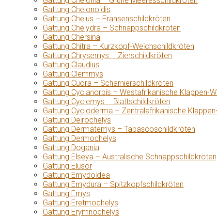
Gattung Chelonia – Grüne Meeresschildkröten
Gattung Chelonoidis
Gattung Chelus – Fransenschildkröten
Gattung Chelydra – Schnappschildkröten
Gattung Chersina
Gattung Chitra – Kurzkopf-Weichschildkröten
Gattung Chrysemys – Zierschildkröten
Gattung Claudius
Gattung Clemmys
Gattung Cuora – Scharnierschildkröten
Gattung Cyclanorbis – Westafrikanische Klappen-W
Gattung Cyclemys – Blattschildkröten
Gattung Cycloderma – Zentralafrikanische Klappen
Gattung Deirochelys
Gattung Dermatemys – Tabascoschildkröten
Gattung Dermochelys
Gattung Dogania
Gattung Elseya – Australische Schnappschildkröten
Gattung Elusor
Gattung Emydoidea
Gattung Emydura – Spitzkopfschildkröten
Gattung Emys
Gattung Eretmochelys
Gattung Erymnochelys