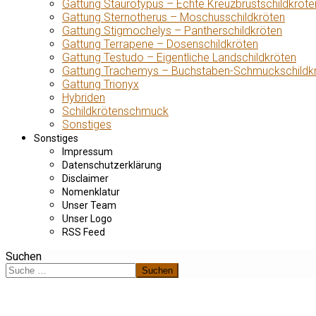
Gattung Staurotypus – Echte Kreuzbrustschildkröte
Gattung Sternotherus – Moschusschildkröten
Gattung Stigmochelys – Pantherschildkröten
Gattung Terrapene – Dosenschildkröten
Gattung Testudo – Eigentliche Landschildkröten
Gattung Trachemys – Buchstaben-Schmuckschildk
Gattung Trionyx
Hybriden
Schildkrötenschmuck
Sonstiges
Sonstiges
Impressum
Datenschutzerklärung
Disclaimer
Nomenklatur
Unser Team
Unser Logo
RSS Feed
Suchen
Suchen