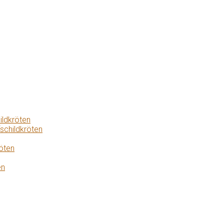
ildkröten
schildkröten
öten
en