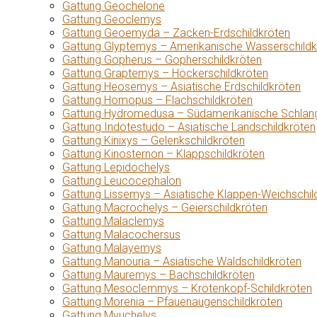
Gattung Geochelone
Gattung Geoclemys
Gattung Geoemyda – Zacken-Erdschildkröten
Gattung Glyptemys – Amerikanische Wasserschildk
Gattung Gopherus – Gopherschildkröten
Gattung Graptemys – Höckerschildkröten
Gattung Heosemys – Asiatische Erdschildkröten
Gattung Homopus – Flachschildkröten
Gattung Hydromedusa – Südamerikanische Schlang
Gattung Indotestudo – Asiatische Landschildkröten
Gattung Kinixys – Gelenkschildkröten
Gattung Kinosternon – Klappschildkröten
Gattung Lepidochelys
Gattung Leucocephalon
Gattung Lissemys – Asiatische Klappen-Weichschil
Gattung Macrochelys – Geierschildkröten
Gattung Malaclemys
Gattung Malacochersus
Gattung Malayemys
Gattung Manouria – Asiatische Waldschildkröten
Gattung Mauremys – Bachschildkröten
Gattung Mesoclemmys – Krötenkopf-Schildkröten
Gattung Morenia – Pfauenaugenschildkröten
Gattung Myuchelys