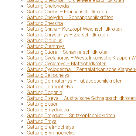
Gattung Chelonia – Grüne Meeresschildkröten
Gattung Chelonoidis
Gattung Chelus – Fransenschildkröten
Gattung Chelydra – Schnappschildkröten
Gattung Chersina
Gattung Chitra – Kurzkopf-Weichschildkröten
Gattung Chrysemys – Zierschildkröten
Gattung Claudius
Gattung Clemmys
Gattung Cuora – Scharnierschildkröten
Gattung Cyclanorbis – Westafrikanische Klappen-W
Gattung Cyclemys – Blattschildkröten
Gattung Cycloderma – Zentralafrikanische Klappen
Gattung Deirochelys
Gattung Dermatemys – Tabascoschildkröten
Gattung Dermochelys
Gattung Dogania
Gattung Elseya – Australische Schnappschildkröten
Gattung Elusor
Gattung Emydoidea
Gattung Emydura – Spitzkopfschildkröten
Gattung Emys
Gattung Eretmochelys
Gattung Erymnochelys