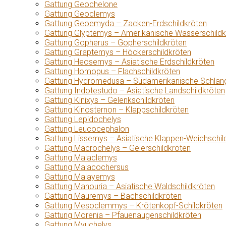
Gattung Geochelone
Gattung Geoclemys
Gattung Geoemyda – Zacken-Erdschildkröten
Gattung Glyptemys – Amerikanische Wasserschildk
Gattung Gopherus – Gopherschildkröten
Gattung Graptemys – Höckerschildkröten
Gattung Heosemys – Asiatische Erdschildkröten
Gattung Homopus – Flachschildkröten
Gattung Hydromedusa – Südamerikanische Schlang
Gattung Indotestudo – Asiatische Landschildkröten
Gattung Kinixys – Gelenkschildkröten
Gattung Kinosternon – Klappschildkröten
Gattung Lepidochelys
Gattung Leucocephalon
Gattung Lissemys – Asiatische Klappen-Weichschil
Gattung Macrochelys – Geierschildkröten
Gattung Malaclemys
Gattung Malacochersus
Gattung Malayemys
Gattung Manouria – Asiatische Waldschildkröten
Gattung Mauremys – Bachschildkröten
Gattung Mesoclemmys – Krötenkopf-Schildkröten
Gattung Morenia – Pfauenaugenschildkröten
Gattung Myuchelys