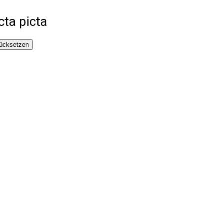
cta picta
ücksetzen