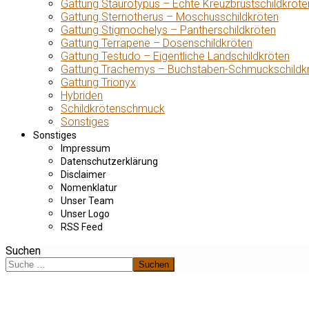
Gattung Staurotypus – Echte Kreuzbrustschildkröte
Gattung Sternotherus – Moschusschildkröten
Gattung Stigmochelys – Pantherschildkröten
Gattung Terrapene – Dosenschildkröten
Gattung Testudo – Eigentliche Landschildkröten
Gattung Trachemys – Buchstaben-Schmuckschildk
Gattung Trionyx
Hybriden
Schildkrötenschmuck
Sonstiges
Sonstiges
Impressum
Datenschutzerklärung
Disclaimer
Nomenklatur
Unser Team
Unser Logo
RSS Feed
Suchen
Suchen