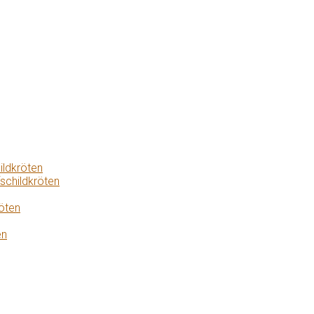
ildkröten
schildkröten
öten
en