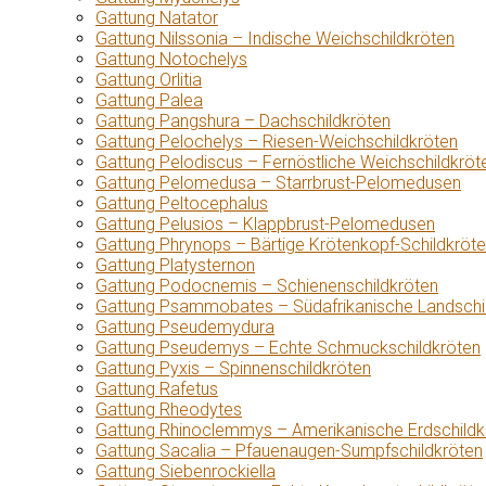
Gattung Natator
Gattung Nilssonia – Indische Weichschildkröten
Gattung Notochelys
Gattung Orlitia
Gattung Palea
Gattung Pangshura – Dachschildkröten
Gattung Pelochelys – Riesen-Weichschildkröten
Gattung Pelodiscus – Fernöstliche Weichschildkröt
Gattung Pelomedusa – Starrbrust-Pelomedusen
Gattung Peltocephalus
Gattung Pelusios – Klappbrust-Pelomedusen
Gattung Phrynops – Bärtige Krötenkopf-Schildkröt
Gattung Platysternon
Gattung Podocnemis – Schienenschildkröten
Gattung Psammobates – Südafrikanische Landschi
Gattung Pseudemydura
Gattung Pseudemys – Echte Schmuckschildkröten
Gattung Pyxis – Spinnenschildkröten
Gattung Rafetus
Gattung Rheodytes
Gattung Rhinoclemmys – Amerikanische Erdschildk
Gattung Sacalia – Pfauenaugen-Sumpfschildkröten
Gattung Siebenrockiella