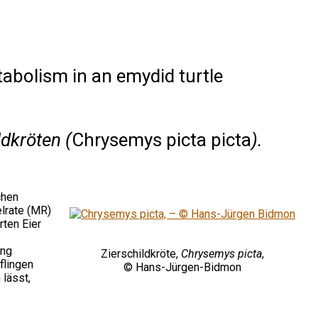
abolism in an emydid turtle
dkröten (
Chrysemys picta picta
).
chen
lrate (MR)
rten Eier
ung
Zierschildkröte,
Chrysemys picta
,
flingen
© Hans-Jürgen-Bidmon
lässt,