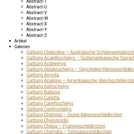
Abstract-T
Abstract-U
Abstract-V
Abstract-W
Abstract-X
Abstract-Y
Abstract-Z
Artikel
Galerien
Gattung Chelodina – Australische Schlangenhalssch
Gattung Acanthochelys – Südamerikanische Sumpf
Gattung Actinemys
Gattung Aldabrachelys – Seychellen-Riesenschildkr
Gattung Amyda
Gattung Apalone – Amerikanische Weichschildkröt
Gattung Astrochelys
Gattung Batagur
Gattung Caretta
Gattung Carettochelys
Gattung Centrochelys
Gattung Chelonia – Grüne Meeresschildkröten
Gattung Chelonoidis
Gattung Chelus – Fransenschildkröten
Gattung Chelydra – Schnappschildkröten