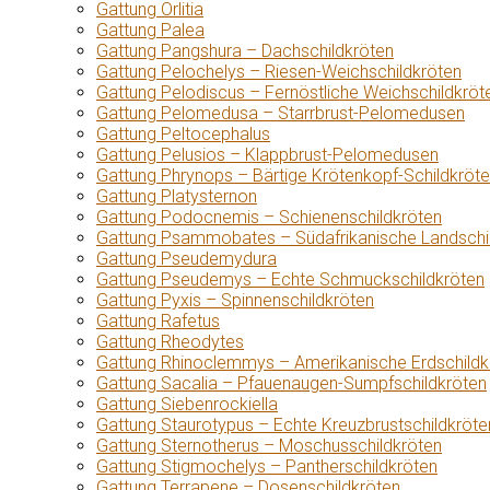
Gattung Orlitia
Gattung Palea
Gattung Pangshura – Dachschildkröten
Gattung Pelochelys – Riesen-Weichschildkröten
Gattung Pelodiscus – Fernöstliche Weichschildkröt
Gattung Pelomedusa – Starrbrust-Pelomedusen
Gattung Peltocephalus
Gattung Pelusios – Klappbrust-Pelomedusen
Gattung Phrynops – Bärtige Krötenkopf-Schildkröt
Gattung Platysternon
Gattung Podocnemis – Schienenschildkröten
Gattung Psammobates – Südafrikanische Landschi
Gattung Pseudemydura
Gattung Pseudemys – Echte Schmuckschildkröten
Gattung Pyxis – Spinnenschildkröten
Gattung Rafetus
Gattung Rheodytes
Gattung Rhinoclemmys – Amerikanische Erdschildk
Gattung Sacalia – Pfauenaugen-Sumpfschildkröten
Gattung Siebenrockiella
Gattung Staurotypus – Echte Kreuzbrustschildkröte
Gattung Sternotherus – Moschusschildkröten
Gattung Stigmochelys – Pantherschildkröten
Gattung Terrapene – Dosenschildkröten