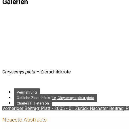
Galerien
Chrysemys picta –
Zierschildkröte
Vermehrung
Östliche Zierschildkröte, Chrysemys picta picta
Charles H. Peterson
Vorheriger Beitrag: Platt - 2005 - 01
Zurück
Nächster Beitrag: 
Neueste Abstracts