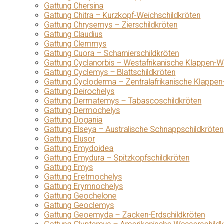
Gattung Chersina
Gattung Chitra – Kurzkopf-Weichschildkröten
Gattung Chrysemys – Zierschildkröten
Gattung Claudius
Gattung Clemmys
Gattung Cuora – Scharnierschildkröten
Gattung Cyclanorbis – Westafrikanische Klappen-W
Gattung Cyclemys – Blattschildkröten
Gattung Cycloderma – Zentralafrikanische Klappen
Gattung Deirochelys
Gattung Dermatemys – Tabascoschildkröten
Gattung Dermochelys
Gattung Dogania
Gattung Elseya – Australische Schnappschildkröten
Gattung Elusor
Gattung Emydoidea
Gattung Emydura – Spitzkopfschildkröten
Gattung Emys
Gattung Eretmochelys
Gattung Erymnochelys
Gattung Geochelone
Gattung Geoclemys
Gattung Geoemyda – Zacken-Erdschildkröten