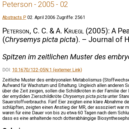
Peterson - 2005 - 02
Abstracts P
02. April 2006
Zugriffe: 2561
Peterson, C. C. & A. Kruegl
(2005): A Pea
(
Chrysemys picta picta
). – Journal of 
Spitzen im zeitlichen Muster des embry
DOI:
10.1670/122-05N.1 (externer Link)
Zeitliche Muster des embryonalen Metabolismus (Stoffwechsel
Aufwand für Wachstum und Erhaltung. Ungleich allen anderen S
über die Zeit zeigen, sollen die Schildkröten in der Familie d
der emydiden Zierschildkröte
Chrysemys picta picta
unter Stan
Sauerstoffverbrauchs. Fünf Eier zeigten eine klare Abnahme d
schlüpften, zeigten einen Anstieg der MR, der assoziiert war 
waren für eine Dauer von bis zu etwa 60 Tagen nach dem Schlu
dass es eine anhaltende noch dotterabhängige Biosynthesephas