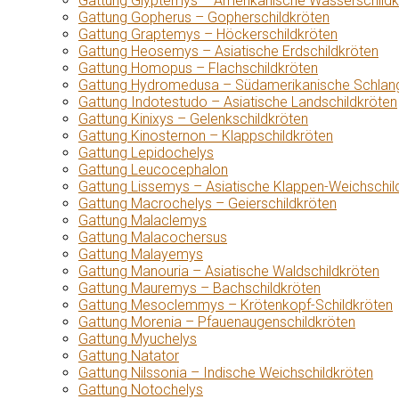
Gattung Glyptemys – Amerikanische Wasserschildk
Gattung Gopherus – Gopherschildkröten
Gattung Graptemys – Höckerschildkröten
Gattung Heosemys – Asiatische Erdschildkröten
Gattung Homopus – Flachschildkröten
Gattung Hydromedusa – Südamerikanische Schlang
Gattung Indotestudo – Asiatische Landschildkröten
Gattung Kinixys – Gelenkschildkröten
Gattung Kinosternon – Klappschildkröten
Gattung Lepidochelys
Gattung Leucocephalon
Gattung Lissemys – Asiatische Klappen-Weichschil
Gattung Macrochelys – Geierschildkröten
Gattung Malaclemys
Gattung Malacochersus
Gattung Malayemys
Gattung Manouria – Asiatische Waldschildkröten
Gattung Mauremys – Bachschildkröten
Gattung Mesoclemmys – Krötenkopf-Schildkröten
Gattung Morenia – Pfauenaugenschildkröten
Gattung Myuchelys
Gattung Natator
Gattung Nilssonia – Indische Weichschildkröten
Gattung Notochelys