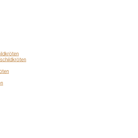
ildkröten
schildkröten
öten
en