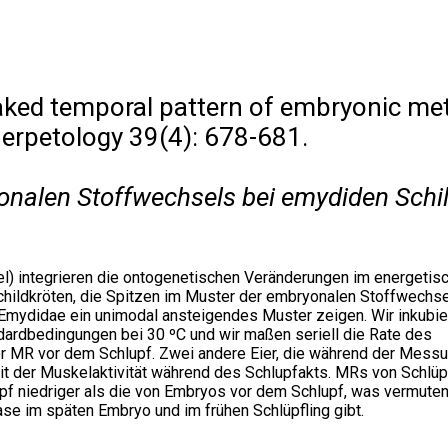
ked temporal pattern of embryonic met
Herpetology 39(4): 678-681.
onalen Stoffwechsels bei emydiden Schil
) integrieren die ontogenetischen Veränderungen im energetis
childkröten, die Spitzen im Muster der embryonalen Stoffwechse
er Emydidae ein unimodal ansteigendes Muster zeigen. Wir inkubie
dardbedingungen bei 30 ºC und wir maßen seriell die Rate des
er MR vor dem Schlupf. Zwei andere Eier, die während der Mess
mit der Muskelaktivität während des Schlupfakts. MRs von Schlüp
pf niedriger als die von Embryos vor dem Schlupf, was vermuten 
e im späten Embryo und im frühen Schlüpfling gibt.