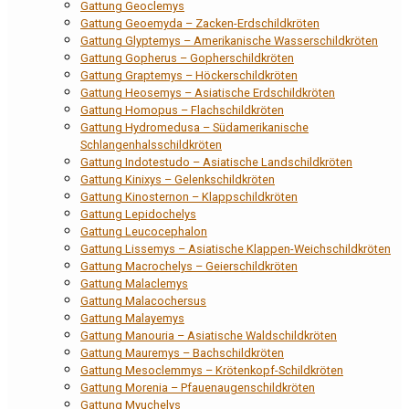
Gattung Geoclemys
Gattung Geoemyda – Zacken-Erdschildkröten
Gattung Glyptemys – Amerikanische Wasserschildkröten
Gattung Gopherus – Gopherschildkröten
Gattung Graptemys – Höckerschildkröten
Gattung Heosemys – Asiatische Erdschildkröten
Gattung Homopus – Flachschildkröten
Gattung Hydromedusa – Südamerikanische
Schlangenhalsschildkröten
Gattung Indotestudo – Asiatische Landschildkröten
Gattung Kinixys – Gelenkschildkröten
Gattung Kinosternon – Klappschildkröten
Gattung Lepidochelys
Gattung Leucocephalon
Gattung Lissemys – Asiatische Klappen-Weichschildkröten
Gattung Macrochelys – Geierschildkröten
Gattung Malaclemys
Gattung Malacochersus
Gattung Malayemys
Gattung Manouria – Asiatische Waldschildkröten
Gattung Mauremys – Bachschildkröten
Gattung Mesoclemmys – Krötenkopf-Schildkröten
Gattung Morenia – Pfauenaugenschildkröten
Gattung Myuchelys