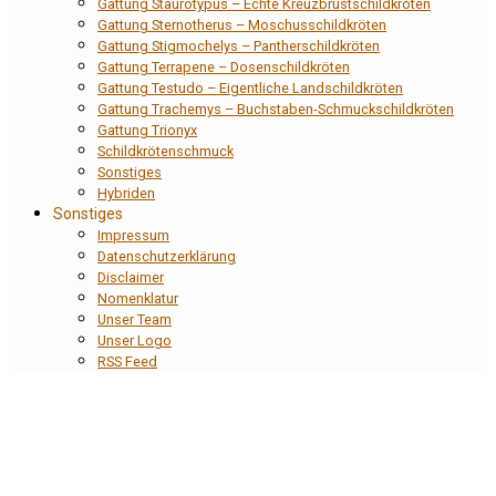
Gattung Staurotypus – Echte Kreuzbrustschildkröten
Gattung Sternotherus – Moschusschildkröten
Gattung Stigmochelys – Pantherschildkröten
Gattung Terrapene – Dosenschildkröten
Gattung Testudo – Eigentliche Landschildkröten
Gattung Trachemys – Buchstaben-Schmuckschildkröten
Gattung Trionyx
Schildkrötenschmuck
Sonstiges
Hybriden
Sonstiges
Impressum
Datenschutzerklärung
Disclaimer
Nomenklatur
Unser Team
Unser Logo
RSS Feed