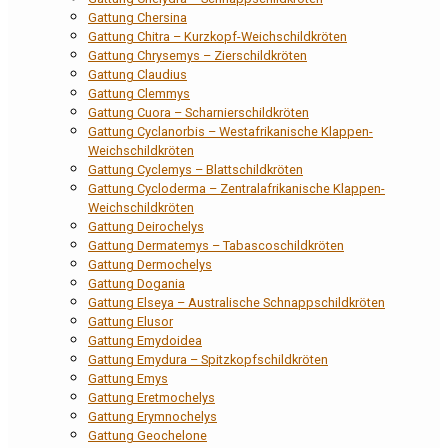
Gattung Chersina
Gattung Chitra – Kurzkopf-Weichschildkröten
Gattung Chrysemys – Zierschildkröten
Gattung Claudius
Gattung Clemmys
Gattung Cuora – Scharnierschildkröten
Gattung Cyclanorbis – Westafrikanische Klappen-
Weichschildkröten
Gattung Cyclemys – Blattschildkröten
Gattung Cycloderma – Zentralafrikanische Klappen-
Weichschildkröten
Gattung Deirochelys
Gattung Dermatemys – Tabascoschildkröten
Gattung Dermochelys
Gattung Dogania
Gattung Elseya – Australische Schnappschildkröten
Gattung Elusor
Gattung Emydoidea
Gattung Emydura – Spitzkopfschildkröten
Gattung Emys
Gattung Eretmochelys
Gattung Erymnochelys
Gattung Geochelone