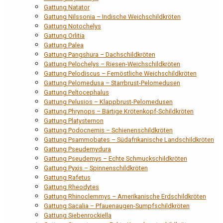
Gattung Natator
Gattung Nilssonia – Indische Weichschildkröten
Gattung Notochelys
Gattung Orlitia
Gattung Palea
Gattung Pangshura – Dachschildkröten
Gattung Pelochelys – Riesen-Weichschildkröten
Gattung Pelodiscus – Fernöstliche Weichschildkröten
Gattung Pelomedusa – Starrbrust-Pelomedusen
Gattung Peltocephalus
Gattung Pelusios – Klappbrust-Pelomedusen
Gattung Phrynops – Bärtige Krötenkopf-Schildkröten
Gattung Platysternon
Gattung Podocnemis – Schienenschildkröten
Gattung Psammobates – Südafrikanische Landschildkröten
Gattung Pseudemydura
Gattung Pseudemys – Echte Schmuckschildkröten
Gattung Pyxis – Spinnenschildkröten
Gattung Rafetus
Gattung Rheodytes
Gattung Rhinoclemmys – Amerikanische Erdschildkröten
Gattung Sacalia – Pfauenaugen-Sumpfschildkröten
Gattung Siebenrockiella