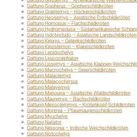
Gattung Glyptemys – Amerikanische Wasserschildk
Gattung Gopherus – Gopherschildkröten
Gattung Graptemys – Höckerschildkröten
Gattung Heosemys – Asiatische Erdschildkröten
Gattung Homopus – Flachschildkröten
Gattung Hydromedusa – Südamerikanische Schlang
Gattung Indotestudo – Asiatische Landschildkröten
Gattung Kinixys – Gelenkschildkröten
Gattung Kinosternon – Klappschildkröten
Gattung Lepidochelys
Gattung Leucocephalon
Gattung Lissemys – Asiatische Klappen-Weichschil
Gattung Macrochelys – Geierschildkröten
Gattung Malaclemys
Gattung Malacochersus
Gattung Malayemys
Gattung Manouria – Asiatische Waldschildkröten
Gattung Mauremys – Bachschildkröten
Gattung Mesoclemmys – Krötenkopf-Schildkröten
Gattung Morenia – Pfauenaugenschildkröten
Gattung Myuchelys
Gattung Natator
Gattung Nilssonia – Indische Weichschildkröten
Gattung Notochelys