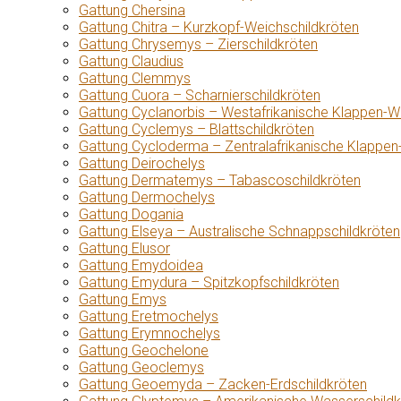
Gattung Chersina
Gattung Chitra – Kurzkopf-Weichschildkröten
Gattung Chrysemys – Zierschildkröten
Gattung Claudius
Gattung Clemmys
Gattung Cuora – Scharnierschildkröten
Gattung Cyclanorbis – Westafrikanische Klappen-W
Gattung Cyclemys – Blattschildkröten
Gattung Cycloderma – Zentralafrikanische Klappen
Gattung Deirochelys
Gattung Dermatemys – Tabascoschildkröten
Gattung Dermochelys
Gattung Dogania
Gattung Elseya – Australische Schnappschildkröten
Gattung Elusor
Gattung Emydoidea
Gattung Emydura – Spitzkopfschildkröten
Gattung Emys
Gattung Eretmochelys
Gattung Erymnochelys
Gattung Geochelone
Gattung Geoclemys
Gattung Geoemyda – Zacken-Erdschildkröten