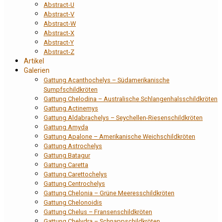
Abstract-U
Abstract-V
Abstract-W
Abstract-X
Abstract-Y
Abstract-Z
Artikel
Galerien
Gattung Acanthochelys – Südamerikanische
Sumpfschildkröten
Gattung Chelodina – Australische Schlangenhalsschildkröten
Gattung Actinemys
Gattung Aldabrachelys – Seychellen-Riesenschildkröten
Gattung Amyda
Gattung Apalone – Amerikanische Weichschildkröten
Gattung Astrochelys
Gattung Batagur
Gattung Caretta
Gattung Carettochelys
Gattung Centrochelys
Gattung Chelonia – Grüne Meeresschildkröten
Gattung Chelonoidis
Gattung Chelus – Fransenschildkröten
Gattung Chelydra – Schnappschildkröten