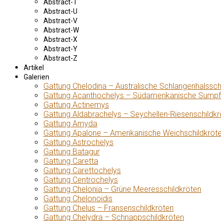
Abstract-T
Abstract-U
Abstract-V
Abstract-W
Abstract-X
Abstract-Y
Abstract-Z
Artikel
Galerien
Gattung Chelodina – Australische Schlangenhalssch
Gattung Acanthochelys – Südamerikanische Sumpf
Gattung Actinemys
Gattung Aldabrachelys – Seychellen-Riesenschildkr
Gattung Amyda
Gattung Apalone – Amerikanische Weichschildkröt
Gattung Astrochelys
Gattung Batagur
Gattung Caretta
Gattung Carettochelys
Gattung Centrochelys
Gattung Chelonia – Grüne Meeresschildkröten
Gattung Chelonoidis
Gattung Chelus – Fransenschildkröten
Gattung Chelydra – Schnappschildkröten