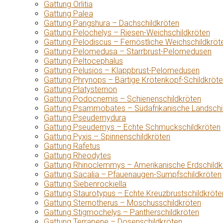
Gattung Orlitia
Gattung Palea
Gattung Pangshura – Dachschildkröten
Gattung Pelochelys – Riesen-Weichschildkröten
Gattung Pelodiscus – Fernöstliche Weichschildkröt
Gattung Pelomedusa – Starrbrust-Pelomedusen
Gattung Peltocephalus
Gattung Pelusios – Klappbrust-Pelomedusen
Gattung Phrynops – Bärtige Krötenkopf-Schildkröt
Gattung Platysternon
Gattung Podocnemis – Schienenschildkröten
Gattung Psammobates – Südafrikanische Landschi
Gattung Pseudemydura
Gattung Pseudemys – Echte Schmuckschildkröten
Gattung Pyxis – Spinnenschildkröten
Gattung Rafetus
Gattung Rheodytes
Gattung Rhinoclemmys – Amerikanische Erdschildk
Gattung Sacalia – Pfauenaugen-Sumpfschildkröten
Gattung Siebenrockiella
Gattung Staurotypus – Echte Kreuzbrustschildkröte
Gattung Sternotherus – Moschusschildkröten
Gattung Stigmochelys – Pantherschildkröten
Gattung Terrapene – Dosenschildkröten