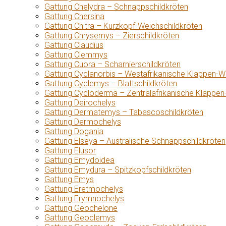
Gattung Chelydra – Schnappschildkröten
Gattung Chersina
Gattung Chitra – Kurzkopf-Weichschildkröten
Gattung Chrysemys – Zierschildkröten
Gattung Claudius
Gattung Clemmys
Gattung Cuora – Scharnierschildkröten
Gattung Cyclanorbis – Westafrikanische Klappen-W
Gattung Cyclemys – Blattschildkröten
Gattung Cycloderma – Zentralafrikanische Klappen
Gattung Deirochelys
Gattung Dermatemys – Tabascoschildkröten
Gattung Dermochelys
Gattung Dogania
Gattung Elseya – Australische Schnappschildkröten
Gattung Elusor
Gattung Emydoidea
Gattung Emydura – Spitzkopfschildkröten
Gattung Emys
Gattung Eretmochelys
Gattung Erymnochelys
Gattung Geochelone
Gattung Geoclemys