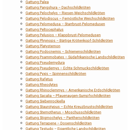
Gattung Palea
Gattung Pangshura – Dachschildkröten
Gattung Pelochelys – Riesen-Weichschildkröten
Gattung Pelodiscus – Fernöstliche Weichschildkröten
Gattung Pelomedusa – Starrbrust-Pelomedusen
Gattung Peltocephalus
Gattung Pelusios – Klappbrust-Pelomedusen
Gattung Phrynops – Bärtige Krötenkopf-Schildkröten
Gattung Platysternon
Gattung Podocnemis – Schienenschildkröten
Gattung Psammobates – Südafrikanische Landschildkröten
Gattung Pseudemydura
Gattung Pseudemys – Echte Schmuckschildkröten
Gattung Pyxis – Spinnenschildkröten
Gattung Rafetus
Gattung Rheodytes
Gattung Rhinoclemmys – Amerikanische Erdschildkröten
Gattung Sacalia – Pfauenaugen-Sumpfschildkröten
Gattung Siebenrockiella
Gattung Staurotypus – Echte Kreuzbrustschildkröten
Gattung Sternotherus – Moschusschildkröten
Gattung Stigmochelys – Pantherschildkröten
Gattung Terrapene – Dosenschildkröten
Gattung Testudo – Eigentliche Landschildkröten