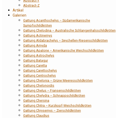
Abstract-Y
Abstract-Z
Artikel
Galerien
Gattung Acanthochelys – Südamerikanische
Sumpfschildkröten
Gattung Chelodina – Australische Schlangenhalsschildkröten
Gattung Actinemys
Gattung Aldabrachelys – Seychellen-Riesenschildkröten
Gattung Amyda
Gattung Apalone – Amerikanische Weichschildkröten
Gattung Astrochelys
Gattung Batagur
Gattung Caretta
Gattung Carettochelys
Gattung Centrochelys
Gattung Chelonia – Grüne Meeresschildkröten
Gattung Chelonoidis
Gattung Chelus – Fransenschildkröten
Gattung Chelydra – Schnappschildkröten
Gattung Chersina
Gattung Chitra – Kurzkopf-Weichschildkröten
Gattung Chrysemys – Zierschildkröten
Gattung Claudius