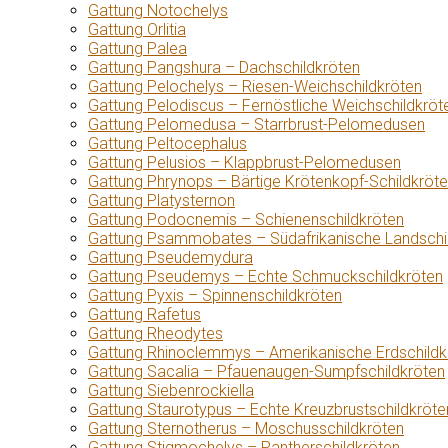
Gattung Notochelys
Gattung Orlitia
Gattung Palea
Gattung Pangshura – Dachschildkröten
Gattung Pelochelys – Riesen-Weichschildkröten
Gattung Pelodiscus – Fernöstliche Weichschildkröt
Gattung Pelomedusa – Starrbrust-Pelomedusen
Gattung Peltocephalus
Gattung Pelusios – Klappbrust-Pelomedusen
Gattung Phrynops – Bärtige Krötenkopf-Schildkröt
Gattung Platysternon
Gattung Podocnemis – Schienenschildkröten
Gattung Psammobates – Südafrikanische Landschi
Gattung Pseudemydura
Gattung Pseudemys – Echte Schmuckschildkröten
Gattung Pyxis – Spinnenschildkröten
Gattung Rafetus
Gattung Rheodytes
Gattung Rhinoclemmys – Amerikanische Erdschildk
Gattung Sacalia – Pfauenaugen-Sumpfschildkröten
Gattung Siebenrockiella
Gattung Staurotypus – Echte Kreuzbrustschildkröte
Gattung Sternotherus – Moschusschildkröten
Gattung Stigmochelys – Pantherschildkröten