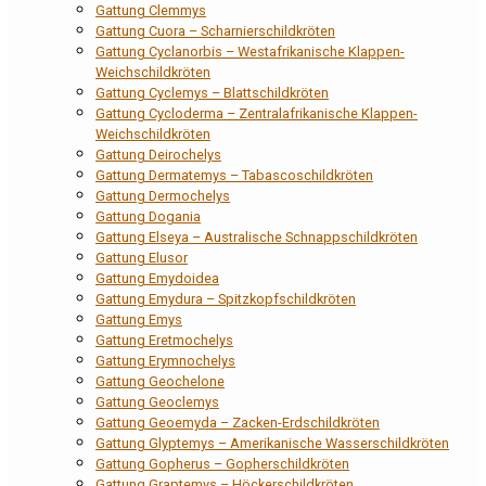
Gattung Clemmys
Gattung Cuora – Scharnierschildkröten
Gattung Cyclanorbis – Westafrikanische Klappen-
Weichschildkröten
Gattung Cyclemys – Blattschildkröten
Gattung Cycloderma – Zentralafrikanische Klappen-
Weichschildkröten
Gattung Deirochelys
Gattung Dermatemys – Tabascoschildkröten
Gattung Dermochelys
Gattung Dogania
Gattung Elseya – Australische Schnappschildkröten
Gattung Elusor
Gattung Emydoidea
Gattung Emydura – Spitzkopfschildkröten
Gattung Emys
Gattung Eretmochelys
Gattung Erymnochelys
Gattung Geochelone
Gattung Geoclemys
Gattung Geoemyda – Zacken-Erdschildkröten
Gattung Glyptemys – Amerikanische Wasserschildkröten
Gattung Gopherus – Gopherschildkröten
Gattung Graptemys – Höckerschildkröten