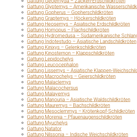
Gattung Geoemyda – Zacken-Erdschildkröten
Gattung Glyptemys – Amerikanische Wasserschildk
Gattung Gopherus – Gopherschildkröten
Gattung Graptemys – Höckerschildkröten
Gattung Heosemys – Asiatische Erdschildkröten
Gattung Homopus – Flachschildkröten
Gattung Hydromedusa – Südamerikanische Schlang
Gattung Indotestudo – Asiatische Landschildkröten
Gattung Kinixys – Gelenkschildkröten
Gattung Kinosternon – Klappschildkröten
Gattung Lepidochelys
Gattung Leucocephalon
Gattung Lissemys – Asiatische Klappen-Weichschil
Gattung Macrochelys – Geierschildkröten
Gattung Malaclemys
Gattung Malacochersus
Gattung Malayemys
Gattung Manouria – Asiatische Waldschildkröten
Gattung Mauremys – Bachschildkröten
Gattung Mesoclemmys – Krötenkopf-Schildkröten
Gattung Morenia – Pfauenaugenschildkröten
Gattung Myuchelys
Gattung Natator
Gattung Nilssonia – Indische Weichschildkröten