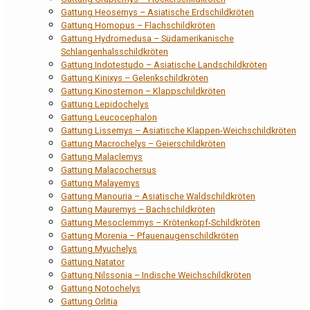
Gattung Heosemys – Asiatische Erdschildkröten
Gattung Homopus – Flachschildkröten
Gattung Hydromedusa – Südamerikanische
Schlangenhalsschildkröten
Gattung Indotestudo – Asiatische Landschildkröten
Gattung Kinixys – Gelenkschildkröten
Gattung Kinosternon – Klappschildkröten
Gattung Lepidochelys
Gattung Leucocephalon
Gattung Lissemys – Asiatische Klappen-Weichschildkröten
Gattung Macrochelys – Geierschildkröten
Gattung Malaclemys
Gattung Malacochersus
Gattung Malayemys
Gattung Manouria – Asiatische Waldschildkröten
Gattung Mauremys – Bachschildkröten
Gattung Mesoclemmys – Krötenkopf-Schildkröten
Gattung Morenia – Pfauenaugenschildkröten
Gattung Myuchelys
Gattung Natator
Gattung Nilssonia – Indische Weichschildkröten
Gattung Notochelys
Gattung Orlitia