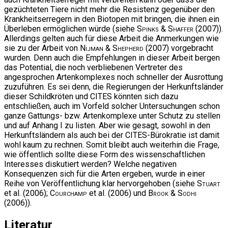
gezüchteten Tiere nicht mehr die Resistenz gegenüber den
Krankheitserregern in den Biotopen mit bringen, die ihnen ein
Überleben ermöglichen würde (siehe
Spinks & Shaffer
(2007)).
Allerdings gelten auch für diese Arbeit die Anmerkungen wie
sie zu der Arbeit von
Nijman & Shepherd
(2007) vorgebracht
wurden. Denn auch die Empfehlungen in dieser Arbeit bergen
das Potential, die noch verbliebenen Vertreter des
angesprochen Artenkomplexes noch schneller der Ausrottung
zuzuführen. Es sei denn, die Regierungen der Herkunftsländer
dieser Schildkröten und CITES könnten sich dazu
entschließen, auch im Vorfeld solcher Untersuchungen schon
ganze Gattungs- bzw. Artenkomplexe unter Schutz zu stellen
und auf Anhang I zu listen. Aber wie gesagt, sowohl in den
Herkunftsländern als auch bei der CITES-Bürokratie ist damit
wohl kaum zu rechnen. Somit bleibt auch weiterhin die Frage,
wie öffentlich sollte diese Form des wissenschaftlichen
Interesses diskutiert werden? Welche negativen
Konsequenzen sich für die Arten ergeben, wurde in einer
Reihe von Veröffentlichung klar hervorgehoben (siehe
Stuart
et al. (2006);
Courchamp
et al. (2006) und
Brook & Sodhi
(2006)).
Literatur