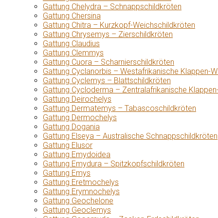
Gattung Chelydra – Schnappschildkröten
Gattung Chersina
Gattung Chitra – Kurzkopf-Weichschildkröten
Gattung Chrysemys – Zierschildkröten
Gattung Claudius
Gattung Clemmys
Gattung Cuora – Scharnierschildkröten
Gattung Cyclanorbis – Westafrikanische Klappen-W
Gattung Cyclemys – Blattschildkröten
Gattung Cycloderma – Zentralafrikanische Klappen
Gattung Deirochelys
Gattung Dermatemys – Tabascoschildkröten
Gattung Dermochelys
Gattung Dogania
Gattung Elseya – Australische Schnappschildkröten
Gattung Elusor
Gattung Emydoidea
Gattung Emydura – Spitzkopfschildkröten
Gattung Emys
Gattung Eretmochelys
Gattung Erymnochelys
Gattung Geochelone
Gattung Geoclemys