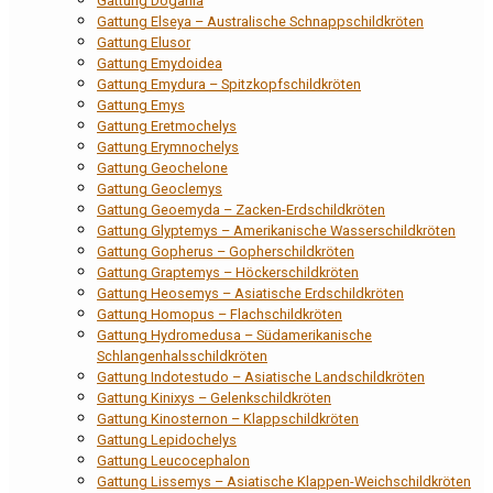
Gattung Dogania
Gattung Elseya – Australische Schnappschildkröten
Gattung Elusor
Gattung Emydoidea
Gattung Emydura – Spitzkopfschildkröten
Gattung Emys
Gattung Eretmochelys
Gattung Erymnochelys
Gattung Geochelone
Gattung Geoclemys
Gattung Geoemyda – Zacken-Erdschildkröten
Gattung Glyptemys – Amerikanische Wasserschildkröten
Gattung Gopherus – Gopherschildkröten
Gattung Graptemys – Höckerschildkröten
Gattung Heosemys – Asiatische Erdschildkröten
Gattung Homopus – Flachschildkröten
Gattung Hydromedusa – Südamerikanische
Schlangenhalsschildkröten
Gattung Indotestudo – Asiatische Landschildkröten
Gattung Kinixys – Gelenkschildkröten
Gattung Kinosternon – Klappschildkröten
Gattung Lepidochelys
Gattung Leucocephalon
Gattung Lissemys – Asiatische Klappen-Weichschildkröten