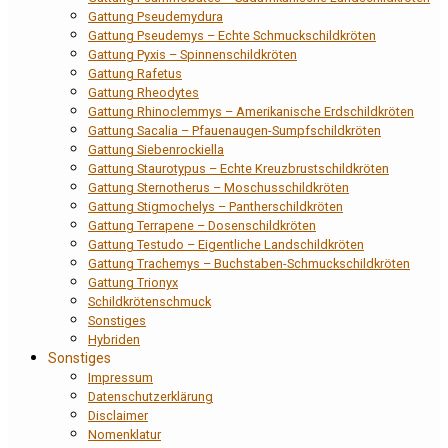
Gattung Pseudemydura
Gattung Pseudemys – Echte Schmuckschildkröten
Gattung Pyxis – Spinnenschildkröten
Gattung Rafetus
Gattung Rheodytes
Gattung Rhinoclemmys – Amerikanische Erdschildkröten
Gattung Sacalia – Pfauenaugen-Sumpfschildkröten
Gattung Siebenrockiella
Gattung Staurotypus – Echte Kreuzbrustschildkröten
Gattung Sternotherus – Moschusschildkröten
Gattung Stigmochelys – Pantherschildkröten
Gattung Terrapene – Dosenschildkröten
Gattung Testudo – Eigentliche Landschildkröten
Gattung Trachemys – Buchstaben-Schmuckschildkröten
Gattung Trionyx
Schildkrötenschmuck
Sonstiges
Hybriden
Sonstiges
Impressum
Datenschutzerklärung
Disclaimer
Nomenklatur