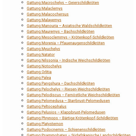
Gattung Macrochelys – Geierschildkröten
Gattung Malaclemys
Gattung Malacochersus
Gattung Malayemys
Gattung Manouria – Asiatische Waldschildkröten
Gattung Mauremys – Bachschildkröten
Gattung Mesoclemmys – Krötenkopf-Schildkröten
Gattung Morenia – Pfauenaugenschildkröten
Gattung Myuchelys
Gattung Natator
Gattung Nilssonia – Indische Weichschildkröten
Gattung Notochelys
Gattung Orlitia
Gattung Palea
Gattung Pangshura – Dachschildkröten
Gattung Pelochelys – Riesen-Weichschildkröten
Gattung Pelodiscus – Fernöstliche Weichschildkröten
Gattung Pelomedusa – Starrbrust-Pelomedusen
Gattung Peltocephalus
Gattung Pelusios – Klappbrust-Pelomedusen
Gattung Phrynops – Bärtige Krötenkopf-Schildkröten
Gattung Platysternon
Gattung Podocnemis – Schienenschildkröten
Gattung Psammobates – Südafrikanische Landschildkröten