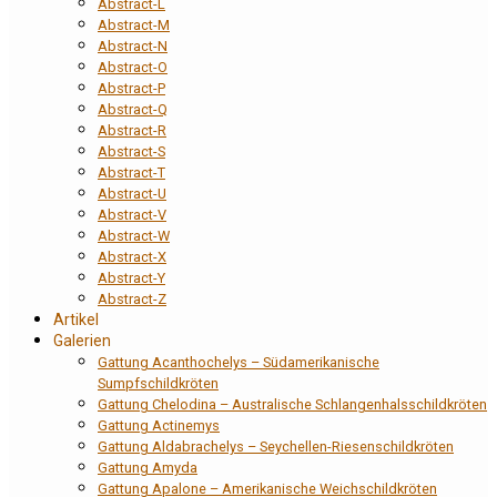
Abstract-L
Abstract-M
Abstract-N
Abstract-O
Abstract-P
Abstract-Q
Abstract-R
Abstract-S
Abstract-T
Abstract-U
Abstract-V
Abstract-W
Abstract-X
Abstract-Y
Abstract-Z
Artikel
Galerien
Gattung Acanthochelys – Südamerikanische
Sumpfschildkröten
Gattung Chelodina – Australische Schlangenhalsschildkröten
Gattung Actinemys
Gattung Aldabrachelys – Seychellen-Riesenschildkröten
Gattung Amyda
Gattung Apalone – Amerikanische Weichschildkröten