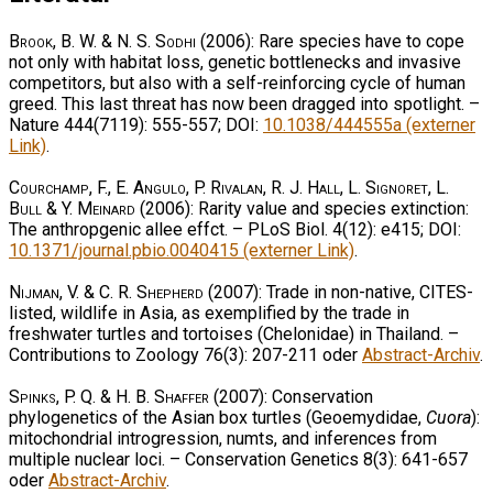
Brook, B. W. & N. S. Sodhi
(2006): Rare species have to cope
not only with habitat loss, genetic bottlenecks and invasive
competitors, but also with a self-reinforcing cycle of human
greed. This last threat has now been dragged into spotlight. –
Nature 444(7119): 555-557; DOI:
10.1038/444555a (externer
Link)
.
Courchamp, F., E. Angulo, P. Rivalan, R. J. Hall, L. Signoret, L.
Bull & Y. Meinard
(2006): Rarity value and species extinction:
The anthropgenic allee effct. – PLoS Biol. 4(12): e415; DOI:
10.1371/journal.pbio.0040415 (externer Link)
.
Nijman, V. & C. R. Shepherd
(2007): Trade in non-native, CITES-
listed, wildlife in Asia, as exemplified by the trade in
freshwater turtles and tortoises (Chelonidae) in Thailand. –
Contributions to Zoology 76(3): 207-211 oder
Abstract-Archiv
.
Spinks, P. Q. & H. B. Shaffer
(2007): Conservation
phylogenetics of the Asian box turtles (Geoemydidae,
Cuora
):
mitochondrial introgression, numts, and inferences from
multiple nuclear loci. – Conservation Genetics 8(3): 641-657
oder
Abstract-Archiv
.