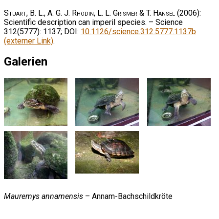
Stuart, B. L., A. G. J. Rhodin, L. L. Grismer & T. Hansel
(2006):
Scientific description can imperil species. – Science
312(5777): 1137; DOI:
10.1126/science.312.5777.1137b
(externer Link)
.
Galerien
Mauremys annamensis
– Annam-Bachschildkröte