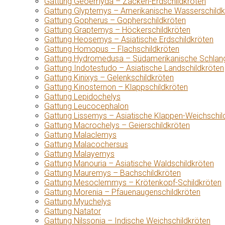
Gattung Geoemyda – Zacken-Erdschildkröten
Gattung Glyptemys – Amerikanische Wasserschildk
Gattung Gopherus – Gopherschildkröten
Gattung Graptemys – Höckerschildkröten
Gattung Heosemys – Asiatische Erdschildkröten
Gattung Homopus – Flachschildkröten
Gattung Hydromedusa – Südamerikanische Schlang
Gattung Indotestudo – Asiatische Landschildkröten
Gattung Kinixys – Gelenkschildkröten
Gattung Kinosternon – Klappschildkröten
Gattung Lepidochelys
Gattung Leucocephalon
Gattung Lissemys – Asiatische Klappen-Weichschil
Gattung Macrochelys – Geierschildkröten
Gattung Malaclemys
Gattung Malacochersus
Gattung Malayemys
Gattung Manouria – Asiatische Waldschildkröten
Gattung Mauremys – Bachschildkröten
Gattung Mesoclemmys – Krötenkopf-Schildkröten
Gattung Morenia – Pfauenaugenschildkröten
Gattung Myuchelys
Gattung Natator
Gattung Nilssonia – Indische Weichschildkröten