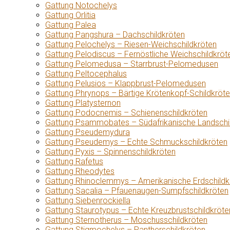
Gattung Notochelys
Gattung Orlitia
Gattung Palea
Gattung Pangshura – Dachschildkröten
Gattung Pelochelys – Riesen-Weichschildkröten
Gattung Pelodiscus – Fernöstliche Weichschildkröt
Gattung Pelomedusa – Starrbrust-Pelomedusen
Gattung Peltocephalus
Gattung Pelusios – Klappbrust-Pelomedusen
Gattung Phrynops – Bärtige Krötenkopf-Schildkröt
Gattung Platysternon
Gattung Podocnemis – Schienenschildkröten
Gattung Psammobates – Südafrikanische Landschi
Gattung Pseudemydura
Gattung Pseudemys – Echte Schmuckschildkröten
Gattung Pyxis – Spinnenschildkröten
Gattung Rafetus
Gattung Rheodytes
Gattung Rhinoclemmys – Amerikanische Erdschildk
Gattung Sacalia – Pfauenaugen-Sumpfschildkröten
Gattung Siebenrockiella
Gattung Staurotypus – Echte Kreuzbrustschildkröte
Gattung Sternotherus – Moschusschildkröten
Gattung Stigmochelys – Pantherschildkröten