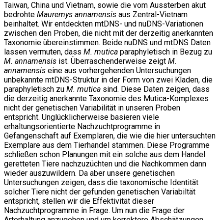
Taiwan, China und Vietnam, sowie die vom Aussterben akut
bedrohte
Mauremys annamensis
aus Zentral-Vietnam
beinhaltet. Wir entdeckten mtDNS- und nuDNS-Variationen
zwischen den Proben, die nicht mit der derzeitig anerkannten
Taxonomie übereinstimmen. Beide nuDNS und mtDNS Daten
lassen vermuten, dass
M. mutica
paraphyletisch in Bezug zu
M. annamensis
ist. Überraschenderweise zeigt
M.
annamensis
eine aus vorhergehenden Untersuchungen
unbekannte mtDNS-Struktur in der Form von zwei Kladen, die
paraphyletisch zu
M. mutica
sind. Diese Daten zeigen, dass
die derzeitig anerkannte Taxonomie des Mutica-Komplexes
nicht der genetischen Variabilität in unseren Proben
entspricht. Unglücklicherweise basieren viele
erhaltungsorientierte Nachzuchtprogramme in
Gefangenschaft auf Exemplaren, die wie die hier untersuchten
Exemplare aus dem Tierhandel stammen. Diese Programme
schließen schon Planungen mit ein solche aus dem Handel
geretteten Tiere nachzuzüchten und die Nachkommen dann
wieder auszuwildern. Da aber unsere genetischen
Untersuchungen zeigen, dass die taxonomische Identität
solcher Tiere nicht der gefunden genetischen Variabiltät
entspricht, stellen wir die Effektivität dieser
Nachzuchtprogramme in Frage. Um nun die Frage der
Arterhaltung anzugehen und um korrektere Abschätzungen