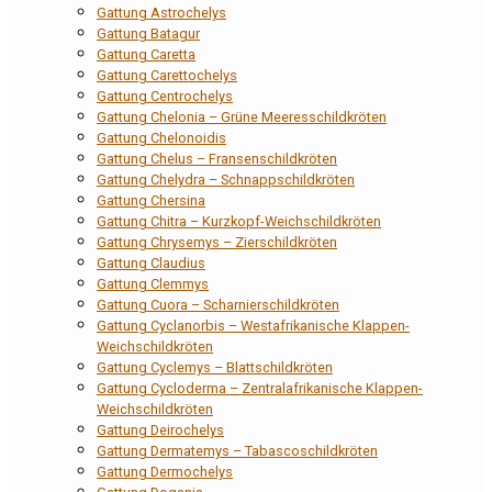
Gattung Astrochelys
Gattung Batagur
Gattung Caretta
Gattung Carettochelys
Gattung Centrochelys
Gattung Chelonia – Grüne Meeresschildkröten
Gattung Chelonoidis
Gattung Chelus – Fransenschildkröten
Gattung Chelydra – Schnappschildkröten
Gattung Chersina
Gattung Chitra – Kurzkopf-Weichschildkröten
Gattung Chrysemys – Zierschildkröten
Gattung Claudius
Gattung Clemmys
Gattung Cuora – Scharnierschildkröten
Gattung Cyclanorbis – Westafrikanische Klappen-
Weichschildkröten
Gattung Cyclemys – Blattschildkröten
Gattung Cycloderma – Zentralafrikanische Klappen-
Weichschildkröten
Gattung Deirochelys
Gattung Dermatemys – Tabascoschildkröten
Gattung Dermochelys