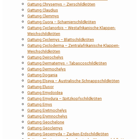
Gattung Chrysemys – Zierschildkröten
Gattung Claudius
Gattung Clemmys
Gattung Cuora – Scharnierschildkröten
Gattung Cyclanorbis – Westafrikanische Klappen-
Weichschildkröten
Gattung Cyclemys – Blattschildkröten
Gattung Cycloderma – Zentralafrikanische Klappen-
Weichschildkröten
Gattung Deirochelys
Gattung Dermatemys – Tabascoschildkröten
Gattung Dermochelys
Gattung Dogania
Gattung Elseya – Australische Schnappschildkröten
Gattung Elusor
Gattung Emydoidea
Gattung Emydura – Spitzkopfschildkröten
Gattung Emys
Gattung Eretmochelys
Gattung Erymnochelys
Gattung Geochelone
Gattung Geoclemys
Gattung Geoemyda – Zacken-Erdschildkröten