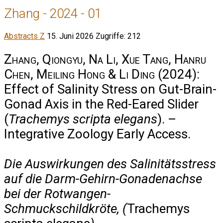
Zhang - 2024 - 01
Abstracts Z
15. Juni 2026
Zugriffe: 212
Zhang, Qiongyu, Na Li, Xue Tang, Hanru
Chen, Meiling Hong & Li Ding
(2024):
Effect of Salinity Stress on Gut-Brain-
Gonad Axis in the Red-Eared Slider
(
Trachemys scripta elegans
). –
Integrative Zoology Early Access.
Die Auswirkungen des Salinitätsstress
auf die Darm-Gehirn-Gonadenachse
bei der Rotwangen-
Schmuckschildkröte, (
Trachemys