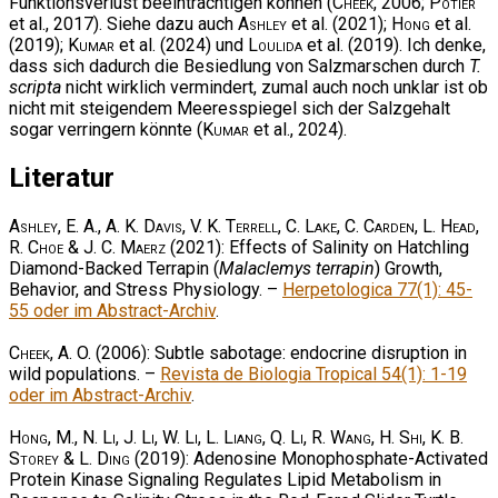
Funktionsverlust beeinträchtigen können (
Cheek
, 2006;
Potier
et al., 2017). Siehe dazu auch
Ashley
et al. (2021);
Hong
et al.
(2019);
Kumar
et al. (2024) und
Loulida
et al. (2019). Ich denke,
dass sich dadurch die Besiedlung von Salzmarschen durch
T.
scripta
nicht wirklich vermindert, zumal auch noch unklar ist ob
nicht mit steigendem Meeresspiegel sich der Salzgehalt
sogar verringern könnte (
Kumar
et al., 2024).
Literatur
Ashley, E. A., A. K. Davis, V. K. Terrell, C. Lake, C. Carden, L. Head,
R. Choe & J. C. Maerz
(2021): Effects of Salinity on Hatchling
Diamond-Backed Terrapin (
Malaclemys terrapin
) Growth,
Behavior, and Stress Physiology. –
Herpetologica 77(1): 45-
55 oder im Abstract-Archiv
.
Cheek, A. O.
(2006): Subtle sabotage: endocrine disruption in
wild populations. –
Revista de Biologia Tropical 54(1): 1-19
oder im Abstract-Archiv
.
Hong, M., N. Li, J. Li, W. Li, L. Liang, Q. Li, R. Wang, H. Shi, K. B.
Storey & L. Ding
(2019): Adenosine Monophosphate-Activated
Protein Kinase Signaling Regulates Lipid Metabolism in