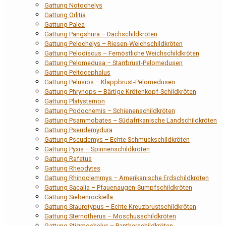
Gattung Notochelys
Gattung Orlitia
Gattung Palea
Gattung Pangshura – Dachschildkröten
Gattung Pelochelys – Riesen-Weichschildkröten
Gattung Pelodiscus – Fernöstliche Weichschildkröten
Gattung Pelomedusa – Starrbrust-Pelomedusen
Gattung Peltocephalus
Gattung Pelusios – Klappbrust-Pelomedusen
Gattung Phrynops – Bärtige Krötenkopf-Schildkröten
Gattung Platysternon
Gattung Podocnemis – Schienenschildkröten
Gattung Psammobates – Südafrikanische Landschildkröten
Gattung Pseudemydura
Gattung Pseudemys – Echte Schmuckschildkröten
Gattung Pyxis – Spinnenschildkröten
Gattung Rafetus
Gattung Rheodytes
Gattung Rhinoclemmys – Amerikanische Erdschildkröten
Gattung Sacalia – Pfauenaugen-Sumpfschildkröten
Gattung Siebenrockiella
Gattung Staurotypus – Echte Kreuzbrustschildkröten
Gattung Sternotherus – Moschusschildkröten
Gattung Stigmochelys – Pantherschildkröten