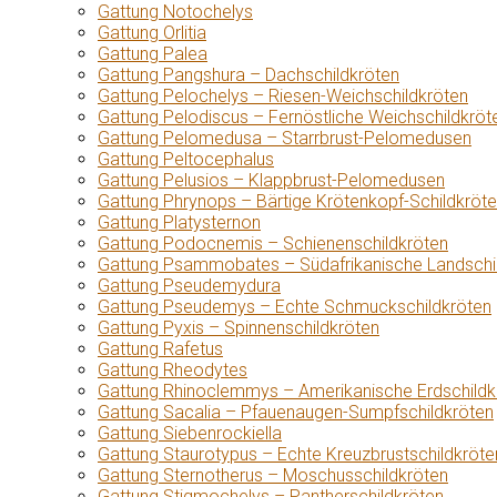
Gattung Notochelys
Gattung Orlitia
Gattung Palea
Gattung Pangshura – Dachschildkröten
Gattung Pelochelys – Riesen-Weichschildkröten
Gattung Pelodiscus – Fernöstliche Weichschildkröt
Gattung Pelomedusa – Starrbrust-Pelomedusen
Gattung Peltocephalus
Gattung Pelusios – Klappbrust-Pelomedusen
Gattung Phrynops – Bärtige Krötenkopf-Schildkröt
Gattung Platysternon
Gattung Podocnemis – Schienenschildkröten
Gattung Psammobates – Südafrikanische Landschi
Gattung Pseudemydura
Gattung Pseudemys – Echte Schmuckschildkröten
Gattung Pyxis – Spinnenschildkröten
Gattung Rafetus
Gattung Rheodytes
Gattung Rhinoclemmys – Amerikanische Erdschildk
Gattung Sacalia – Pfauenaugen-Sumpfschildkröten
Gattung Siebenrockiella
Gattung Staurotypus – Echte Kreuzbrustschildkröte
Gattung Sternotherus – Moschusschildkröten
Gattung Stigmochelys – Pantherschildkröten