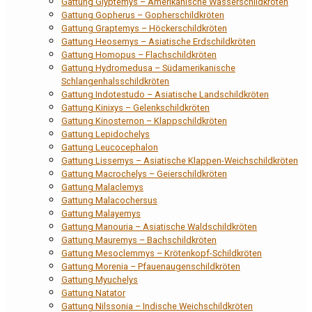
Gattung Glyptemys – Amerikanische Wasserschildkröten
Gattung Gopherus – Gopherschildkröten
Gattung Graptemys – Höckerschildkröten
Gattung Heosemys – Asiatische Erdschildkröten
Gattung Homopus – Flachschildkröten
Gattung Hydromedusa – Südamerikanische
Schlangenhalsschildkröten
Gattung Indotestudo – Asiatische Landschildkröten
Gattung Kinixys – Gelenkschildkröten
Gattung Kinosternon – Klappschildkröten
Gattung Lepidochelys
Gattung Leucocephalon
Gattung Lissemys – Asiatische Klappen-Weichschildkröten
Gattung Macrochelys – Geierschildkröten
Gattung Malaclemys
Gattung Malacochersus
Gattung Malayemys
Gattung Manouria – Asiatische Waldschildkröten
Gattung Mauremys – Bachschildkröten
Gattung Mesoclemmys – Krötenkopf-Schildkröten
Gattung Morenia – Pfauenaugenschildkröten
Gattung Myuchelys
Gattung Natator
Gattung Nilssonia – Indische Weichschildkröten