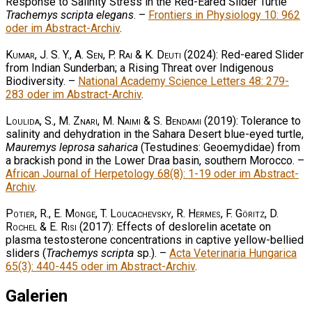
Response to Salinity Stress in the Red-Eared Slider Turtle
Trachemys scripta elegans
. –
Frontiers in Physiology 10: 962
oder im Abstract-Archiv
.
Kumar, J. S. Y., A. Sen, P. Rai & K. Deuti
(2024): Red-eared Slider
from Indian Sunderban; a Rising Threat over Indigenous
Biodiversity. –
National Academy Science Letters 48: 279-
283 oder im Abstract-Archiv
.
Loulida, S., M. Znari, M. Naimi & S. Bendami
(2019): Tolerance to
salinity and dehydration in the Sahara Desert blue-eyed turtle,
Mauremys leprosa saharica
(Testudines: Geoemydidae) from
a brackish pond in the Lower Draa basin, southern Morocco. –
African Journal of Herpetology 68(8): 1-19 oder im Abstract-
Archiv
.
Potier, R., E. Monge, T. Loucachevsky, R. Hermes, F. Göritz, D.
Rochel & E. Risi
(2017): Effects of deslorelin acetate on
plasma testosterone concentrations in captive yellow-bellied
sliders (
Trachemys scripta
sp.). –
Acta Veterinaria Hungarica
65(3): 440-445 oder im Abstract-Archiv
.
Galerien