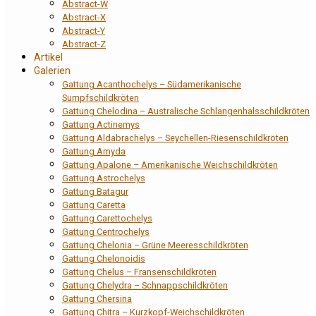
Abstract-W
Abstract-X
Abstract-Y
Abstract-Z
Artikel
Galerien
Gattung Acanthochelys – Südamerikanische
Sumpfschildkröten
Gattung Chelodina – Australische Schlangenhalsschildkröten
Gattung Actinemys
Gattung Aldabrachelys – Seychellen-Riesenschildkröten
Gattung Amyda
Gattung Apalone – Amerikanische Weichschildkröten
Gattung Astrochelys
Gattung Batagur
Gattung Caretta
Gattung Carettochelys
Gattung Centrochelys
Gattung Chelonia – Grüne Meeresschildkröten
Gattung Chelonoidis
Gattung Chelus – Fransenschildkröten
Gattung Chelydra – Schnappschildkröten
Gattung Chersina
Gattung Chitra – Kurzkopf-Weichschildkröten