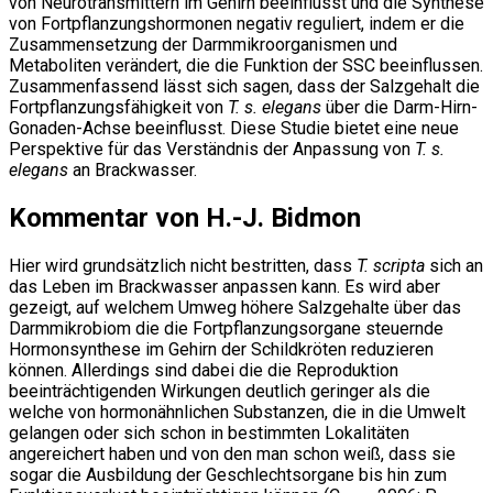
von Neurotransmittern im Gehirn beeinflusst und die Synthese
von Fortpflanzungshormonen negativ reguliert, indem er die
Zusammensetzung der Darmmikroorganismen und
Metaboliten verändert, die die Funktion der SSC beeinflussen.
Zusammenfassend lässt sich sagen, dass der Salzgehalt die
Fortpflanzungsfähigkeit von
T. s. elegans
über die Darm-Hirn-
Gonaden-Achse beeinflusst. Diese Studie bietet eine neue
Perspektive für das Verständnis der Anpassung von
T. s.
elegans
an Brackwasser.
Kommentar von H.-J. Bidmon
Hier wird grundsätzlich nicht bestritten, dass
T. scripta
sich an
das Leben im Brackwasser anpassen kann. Es wird aber
gezeigt, auf welchem Umweg höhere Salzgehalte über das
Darmmikrobiom die die Fortpflanzungsorgane steuernde
Hormonsynthese im Gehirn der Schildkröten reduzieren
können. Allerdings sind dabei die die Reproduktion
beeinträchtigenden Wirkungen deutlich geringer als die
welche von hormonähnlichen Substanzen, die in die Umwelt
gelangen oder sich schon in bestimmten Lokalitäten
angereichert haben und von den man schon weiß, dass sie
sogar die Ausbildung der Geschlechtsorgane bis hin zum