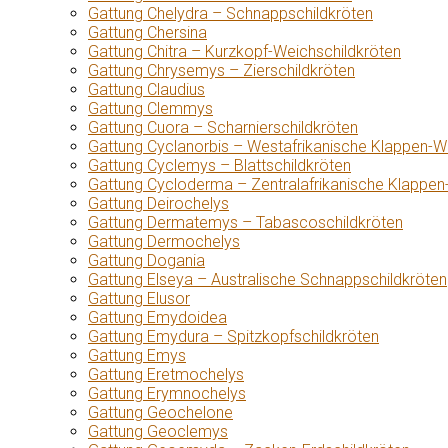
Gattung Chelydra – Schnappschildkröten
Gattung Chersina
Gattung Chitra – Kurzkopf-Weichschildkröten
Gattung Chrysemys – Zierschildkröten
Gattung Claudius
Gattung Clemmys
Gattung Cuora – Scharnierschildkröten
Gattung Cyclanorbis – Westafrikanische Klappen-W
Gattung Cyclemys – Blattschildkröten
Gattung Cycloderma – Zentralafrikanische Klappen
Gattung Deirochelys
Gattung Dermatemys – Tabascoschildkröten
Gattung Dermochelys
Gattung Dogania
Gattung Elseya – Australische Schnappschildkröten
Gattung Elusor
Gattung Emydoidea
Gattung Emydura – Spitzkopfschildkröten
Gattung Emys
Gattung Eretmochelys
Gattung Erymnochelys
Gattung Geochelone
Gattung Geoclemys