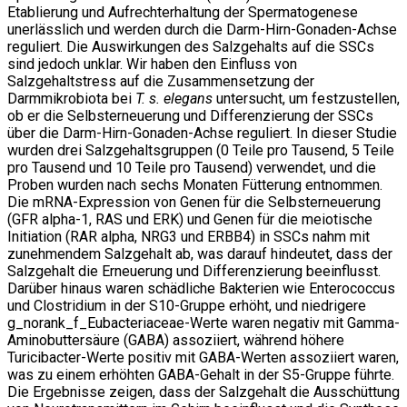
Etablierung und Aufrechterhaltung der Spermatogenese
unerlässlich und werden durch die Darm-Hirn-Gonaden-Achse
reguliert. Die Auswirkungen des Salzgehalts auf die SSCs
sind jedoch unklar. Wir haben den Einfluss von
Salzgehaltstress auf die Zusammensetzung der
Darmmikrobiota bei
T. s. elegans
untersucht, um festzustellen,
ob er die Selbsterneuerung und Differenzierung der SSCs
über die Darm-Hirn-Gonaden-Achse reguliert. In dieser Studie
wurden drei Salzgehaltsgruppen (0 Teile pro Tausend, 5 Teile
pro Tausend und 10 Teile pro Tausend) verwendet, und die
Proben wurden nach sechs Monaten Fütterung entnommen.
Die mRNA-Expression von Genen für die Selbsterneuerung
(GFR alpha-1, RAS und ERK) und Genen für die meiotische
Initiation (RAR alpha, NRG3 und ERBB4) in SSCs nahm mit
zunehmendem Salzgehalt ab, was darauf hindeutet, dass der
Salzgehalt die Erneuerung und Differenzierung beeinflusst.
Darüber hinaus waren schädliche Bakterien wie Enterococcus
und Clostridium in der S10-Gruppe erhöht, und niedrigere
g_norank_f_Eubacteriaceae-Werte waren negativ mit Gamma-
Aminobuttersäure (GABA) assoziiert, während höhere
Turicibacter-Werte positiv mit GABA-Werten assoziiert waren,
was zu einem erhöhten GABA-Gehalt in der S5-Gruppe führte.
Die Ergebnisse zeigen, dass der Salzgehalt die Ausschüttung