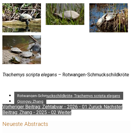
Trachemys scripta elegans
– Rotwangen-Schmuckschildkröte
Rotwangen-Schmuckschildkröte, Trachemys scripta elegans
Qiongyu Zhang
Vorheriger Beitrag: Zehtabvar - 2026 - 01
Zurück
Nächster
Beitrag: Zhang - 2025 - 02
Weiter
Neueste Abstracts