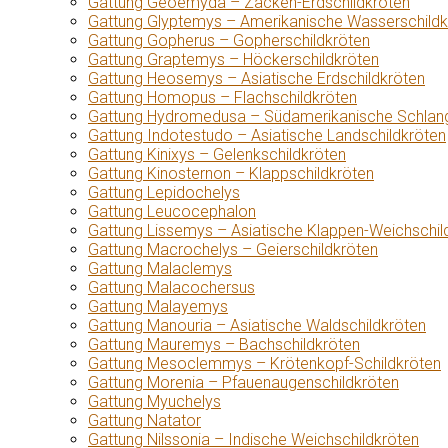
Gattung Geoemyda – Zacken-Erdschildkröten
Gattung Glyptemys – Amerikanische Wasserschildk
Gattung Gopherus – Gopherschildkröten
Gattung Graptemys – Höckerschildkröten
Gattung Heosemys – Asiatische Erdschildkröten
Gattung Homopus – Flachschildkröten
Gattung Hydromedusa – Südamerikanische Schlang
Gattung Indotestudo – Asiatische Landschildkröten
Gattung Kinixys – Gelenkschildkröten
Gattung Kinosternon – Klappschildkröten
Gattung Lepidochelys
Gattung Leucocephalon
Gattung Lissemys – Asiatische Klappen-Weichschil
Gattung Macrochelys – Geierschildkröten
Gattung Malaclemys
Gattung Malacochersus
Gattung Malayemys
Gattung Manouria – Asiatische Waldschildkröten
Gattung Mauremys – Bachschildkröten
Gattung Mesoclemmys – Krötenkopf-Schildkröten
Gattung Morenia – Pfauenaugenschildkröten
Gattung Myuchelys
Gattung Natator
Gattung Nilssonia – Indische Weichschildkröten