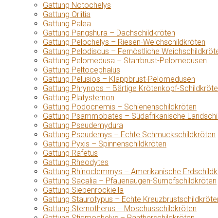
Gattung Notochelys
Gattung Orlitia
Gattung Palea
Gattung Pangshura – Dachschildkröten
Gattung Pelochelys – Riesen-Weichschildkröten
Gattung Pelodiscus – Fernöstliche Weichschildkröt
Gattung Pelomedusa – Starrbrust-Pelomedusen
Gattung Peltocephalus
Gattung Pelusios – Klappbrust-Pelomedusen
Gattung Phrynops – Bärtige Krötenkopf-Schildkröt
Gattung Platysternon
Gattung Podocnemis – Schienenschildkröten
Gattung Psammobates – Südafrikanische Landschi
Gattung Pseudemydura
Gattung Pseudemys – Echte Schmuckschildkröten
Gattung Pyxis – Spinnenschildkröten
Gattung Rafetus
Gattung Rheodytes
Gattung Rhinoclemmys – Amerikanische Erdschildk
Gattung Sacalia – Pfauenaugen-Sumpfschildkröten
Gattung Siebenrockiella
Gattung Staurotypus – Echte Kreuzbrustschildkröte
Gattung Sternotherus – Moschusschildkröten
Gattung Stigmochelys – Pantherschildkröten