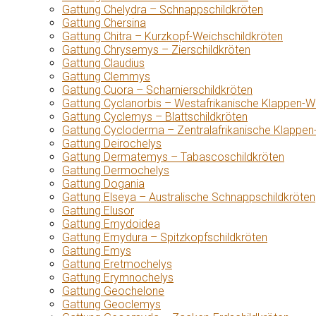
Gattung Chelydra – Schnappschildkröten
Gattung Chersina
Gattung Chitra – Kurzkopf-Weichschildkröten
Gattung Chrysemys – Zierschildkröten
Gattung Claudius
Gattung Clemmys
Gattung Cuora – Scharnierschildkröten
Gattung Cyclanorbis – Westafrikanische Klappen-W
Gattung Cyclemys – Blattschildkröten
Gattung Cycloderma – Zentralafrikanische Klappen
Gattung Deirochelys
Gattung Dermatemys – Tabascoschildkröten
Gattung Dermochelys
Gattung Dogania
Gattung Elseya – Australische Schnappschildkröten
Gattung Elusor
Gattung Emydoidea
Gattung Emydura – Spitzkopfschildkröten
Gattung Emys
Gattung Eretmochelys
Gattung Erymnochelys
Gattung Geochelone
Gattung Geoclemys