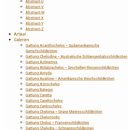
Abstract-U
Abstract-V
Abstract-W
Abstract-X
Abstract-Y
Abstract-Z
Artikel
Galerien
Gattung Acanthochelys – Südamerikanische
Sumpfschildkröten
Gattung Chelodina – Australische Schlangenhalsschildkröten
Gattung Actinemys
Gattung Aldabrachelys – Seychellen-Riesenschildkröten
Gattung Amyda
Gattung Apalone – Amerikanische Weichschildkröten
Gattung Astrochelys
Gattung Batagur
Gattung Caretta
Gattung Carettochelys
Gattung Centrochelys
Gattung Chelonia – Grüne Meeresschildkröten
Gattung Chelonoidis
Gattung Chelus – Fransenschildkröten
Gattung Chelydra – Schnappschildkröten