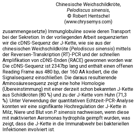
Chinesische Weichschildkröte,
Pelodiscus sinensis
,
© Robert Hentschel
(www.chrysemys.com)
zusammengesetzte) Immunglobuline sowie deren Transport
bei der Sekretion. In der vorliegenden Arbeit sequenzierten
wir die cDNS-Sequenz der J-Kette, wie sie aus der
chinesischen Weichschildkröte (
Pelodiscus sinensis
) mittels
der Reversen-Transkription (RT)-PCR und der schnellen
Amplifikation von cDNS-Enden (RACE) gewonnen worden war.
Die cDNS-Sequenz ist 2347bp lang und enthält einen offenen
Reading Frame aus 480 bp, der 160 AA kodiert, die die
Signalsequenz einschließen. Die daraus resultierende
Aminosäuresequenz zeigt eine hohe Homologie
(Übereinstimmung) mit einer derzeit schon bekannten J-Kette
aus Schildkröten (80 %) und zu der J-Kette vom Huhn (71,3
%). Unter Verwendung der quantitativen Echtzeit-PCR-Analyse
konnten wir eine signifikante Hochregulation der J-Kette in
Milz, Niere und Blut von
P. sinensis
nachweisen, wenn diese
mit inaktivierten Aeromonas hydrophila geimpft wurden, was
zeigt, dass die J-Kette in die Immunabwehr bei bakteriellen
Infektionen involviert ist.