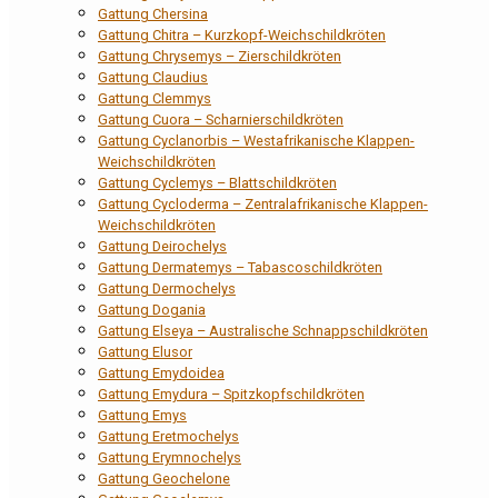
Gattung Chersina
Gattung Chitra – Kurzkopf-Weichschildkröten
Gattung Chrysemys – Zierschildkröten
Gattung Claudius
Gattung Clemmys
Gattung Cuora – Scharnierschildkröten
Gattung Cyclanorbis – Westafrikanische Klappen-
Weichschildkröten
Gattung Cyclemys – Blattschildkröten
Gattung Cycloderma – Zentralafrikanische Klappen-
Weichschildkröten
Gattung Deirochelys
Gattung Dermatemys – Tabascoschildkröten
Gattung Dermochelys
Gattung Dogania
Gattung Elseya – Australische Schnappschildkröten
Gattung Elusor
Gattung Emydoidea
Gattung Emydura – Spitzkopfschildkröten
Gattung Emys
Gattung Eretmochelys
Gattung Erymnochelys
Gattung Geochelone