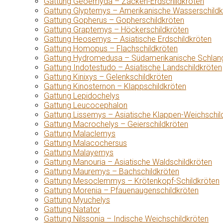
Gattung Geoemyda – Zacken-Erdschildkröten
Gattung Glyptemys – Amerikanische Wasserschildk
Gattung Gopherus – Gopherschildkröten
Gattung Graptemys – Höckerschildkröten
Gattung Heosemys – Asiatische Erdschildkröten
Gattung Homopus – Flachschildkröten
Gattung Hydromedusa – Südamerikanische Schlang
Gattung Indotestudo – Asiatische Landschildkröten
Gattung Kinixys – Gelenkschildkröten
Gattung Kinosternon – Klappschildkröten
Gattung Lepidochelys
Gattung Leucocephalon
Gattung Lissemys – Asiatische Klappen-Weichschil
Gattung Macrochelys – Geierschildkröten
Gattung Malaclemys
Gattung Malacochersus
Gattung Malayemys
Gattung Manouria – Asiatische Waldschildkröten
Gattung Mauremys – Bachschildkröten
Gattung Mesoclemmys – Krötenkopf-Schildkröten
Gattung Morenia – Pfauenaugenschildkröten
Gattung Myuchelys
Gattung Natator
Gattung Nilssonia – Indische Weichschildkröten