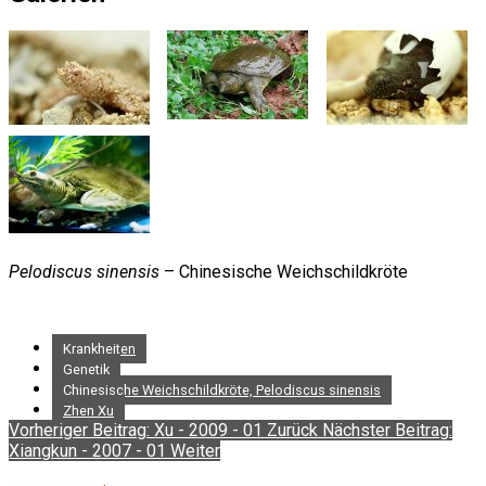
Pelodiscus sinensis
– Chinesische Weichschildkröte
Krankheiten
Genetik
Chinesische Weichschildkröte, Pelodiscus sinensis
Zhen Xu
Vorheriger Beitrag: Xu - 2009 - 01
Zurück
Nächster Beitrag:
Xiangkun - 2007 - 01
Weiter