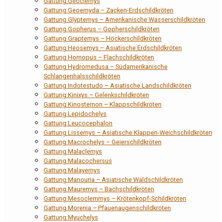
Gattung Geoclemys
Gattung Geoemyda – Zacken-Erdschildkröten
Gattung Glyptemys – Amerikanische Wasserschildkröten
Gattung Gopherus – Gopherschildkröten
Gattung Graptemys – Höckerschildkröten
Gattung Heosemys – Asiatische Erdschildkröten
Gattung Homopus – Flachschildkröten
Gattung Hydromedusa – Südamerikanische
Schlangenhalsschildkröten
Gattung Indotestudo – Asiatische Landschildkröten
Gattung Kinixys – Gelenkschildkröten
Gattung Kinosternon – Klappschildkröten
Gattung Lepidochelys
Gattung Leucocephalon
Gattung Lissemys – Asiatische Klappen-Weichschildkröten
Gattung Macrochelys – Geierschildkröten
Gattung Malaclemys
Gattung Malacochersus
Gattung Malayemys
Gattung Manouria – Asiatische Waldschildkröten
Gattung Mauremys – Bachschildkröten
Gattung Mesoclemmys – Krötenkopf-Schildkröten
Gattung Morenia – Pfauenaugenschildkröten
Gattung Myuchelys