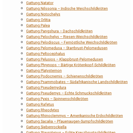
Gattung Natator
Gattung Nilssonia – Indische Weichschildkröten
Gattung Notochelys
Gattung Orlitia
Gattung Palea
Gattung Pangshura – Dachschildkröten
Gattung Pelochelys – Riesen-Weichschildkröten
Gattung Pelodiscus – Fernöstliche Weichschildkröten
Gattung Pelomedusa – Starrbrust-Pelomedusen
Gattung Peltocephalus
Gattung Pelusios – Klappbrust-Pelomedusen
Gattung Phrynops – Bärtige Krötenkopf-Schildkröten
Gattung Platysternon
Gattung Podocnemis – Schienenschildkröten
Gattung Psammobates – Südafrikanische Landschildkröten
Gattung Pseudemydura
Gattung Pseudemys – Echte Schmuckschildkröten
Gattung Pyxis – Spinnenschildkröten
Gattung Rafetus
Gattung Rheodytes
Gattung Rhinoclemmys – Amerikanische Erdschildkröten
Gattung Sacalia – Pfauenaugen-Sumpfschildkröten
Gattung Siebenrockiella
Gattung Staurotypus – Echte Kreuzbrustschildkröten