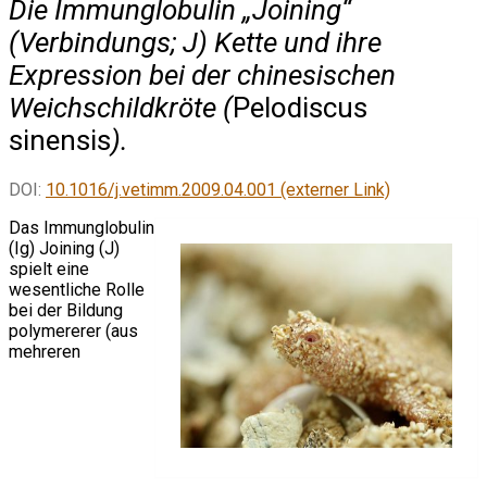
Die Immunglobulin „Joining“
(Verbindungs; J) Kette und ihre
Expression bei der chinesischen
Weichschildkröte (
Pelodiscus
sinensis
).
DOI:
10.1016/j.vetimm.2009.04.001 (externer Link)
Das Immunglobulin
(Ig) Joining (J)
spielt eine
wesentliche Rolle
bei der Bildung
polymererer (aus
mehreren