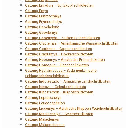
Gattung Emydura – Spitzkopfschildkröten
Gattung Emys
Gattung Eretmochelys
Gattung Erymnochelys
Gattung Geochelone
Gattung Geoclemys
Gattung Geoemyda – Zacken-Erdschildkröten
Gattung Glyptemys – Amerikanische Wasserschildkröten
Gattung Gopherus – Gopherschildkröten
Gattung Graptemys – Höckerschildkröten
Gattung Heosemys – Asiatische Erdschildkröten
Gattung Homopus – Flachschildkröten
Gattung Hydromedusa – Südamerikanische
Schlangenhalsschildkröten
Gattung Indotestudo – Asiatische Landschildkröten
Gattung Kinixys – Gelenkschildkröten
Gattung Kinosternon – Klappschildkröten
Gattung Lepidochelys
Gattung Leucocephalon
Gattung Lissemys – Asiatische Klappen-Weichschildkröten
Gattung Macrochelys – Geierschildkröten
Gattung Malaclemys
Gattung Malacochersus