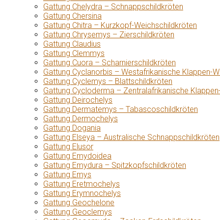
Gattung Chelydra – Schnappschildkröten
Gattung Chersina
Gattung Chitra – Kurzkopf-Weichschildkröten
Gattung Chrysemys – Zierschildkröten
Gattung Claudius
Gattung Clemmys
Gattung Cuora – Scharnierschildkröten
Gattung Cyclanorbis – Westafrikanische Klappen-W
Gattung Cyclemys – Blattschildkröten
Gattung Cycloderma – Zentralafrikanische Klappen
Gattung Deirochelys
Gattung Dermatemys – Tabascoschildkröten
Gattung Dermochelys
Gattung Dogania
Gattung Elseya – Australische Schnappschildkröten
Gattung Elusor
Gattung Emydoidea
Gattung Emydura – Spitzkopfschildkröten
Gattung Emys
Gattung Eretmochelys
Gattung Erymnochelys
Gattung Geochelone
Gattung Geoclemys