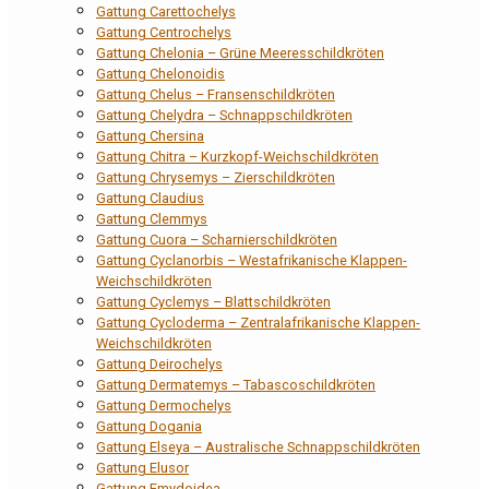
Gattung Carettochelys
Gattung Centrochelys
Gattung Chelonia – Grüne Meeresschildkröten
Gattung Chelonoidis
Gattung Chelus – Fransenschildkröten
Gattung Chelydra – Schnappschildkröten
Gattung Chersina
Gattung Chitra – Kurzkopf-Weichschildkröten
Gattung Chrysemys – Zierschildkröten
Gattung Claudius
Gattung Clemmys
Gattung Cuora – Scharnierschildkröten
Gattung Cyclanorbis – Westafrikanische Klappen-
Weichschildkröten
Gattung Cyclemys – Blattschildkröten
Gattung Cycloderma – Zentralafrikanische Klappen-
Weichschildkröten
Gattung Deirochelys
Gattung Dermatemys – Tabascoschildkröten
Gattung Dermochelys
Gattung Dogania
Gattung Elseya – Australische Schnappschildkröten
Gattung Elusor
Gattung Emydoidea