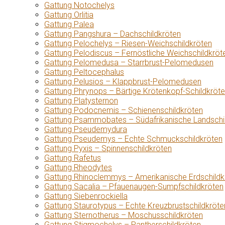
Gattung Notochelys
Gattung Orlitia
Gattung Palea
Gattung Pangshura – Dachschildkröten
Gattung Pelochelys – Riesen-Weichschildkröten
Gattung Pelodiscus – Fernöstliche Weichschildkröt
Gattung Pelomedusa – Starrbrust-Pelomedusen
Gattung Peltocephalus
Gattung Pelusios – Klappbrust-Pelomedusen
Gattung Phrynops – Bärtige Krötenkopf-Schildkröt
Gattung Platysternon
Gattung Podocnemis – Schienenschildkröten
Gattung Psammobates – Südafrikanische Landschi
Gattung Pseudemydura
Gattung Pseudemys – Echte Schmuckschildkröten
Gattung Pyxis – Spinnenschildkröten
Gattung Rafetus
Gattung Rheodytes
Gattung Rhinoclemmys – Amerikanische Erdschildk
Gattung Sacalia – Pfauenaugen-Sumpfschildkröten
Gattung Siebenrockiella
Gattung Staurotypus – Echte Kreuzbrustschildkröte
Gattung Sternotherus – Moschusschildkröten
Gattung Stigmochelys – Pantherschildkröten