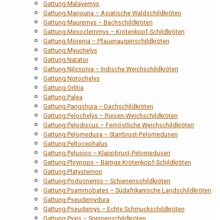
Gattung Malayemys
Gattung Manouria – Asiatische Waldschildkröten
Gattung Mauremys – Bachschildkröten
Gattung Mesoclemmys – Krötenkopf-Schildkröten
Gattung Morenia – Pfauenaugenschildkröten
Gattung Myuchelys
Gattung Natator
Gattung Nilssonia – Indische Weichschildkröten
Gattung Notochelys
Gattung Orlitia
Gattung Palea
Gattung Pangshura – Dachschildkröten
Gattung Pelochelys – Riesen-Weichschildkröten
Gattung Pelodiscus – Fernöstliche Weichschildkröten
Gattung Pelomedusa – Starrbrust-Pelomedusen
Gattung Peltocephalus
Gattung Pelusios – Klappbrust-Pelomedusen
Gattung Phrynops – Bärtige Krötenkopf-Schildkröten
Gattung Platysternon
Gattung Podocnemis – Schienenschildkröten
Gattung Psammobates – Südafrikanische Landschildkröten
Gattung Pseudemydura
Gattung Pseudemys – Echte Schmuckschildkröten
Gattung Pyxis – Spinnenschildkröten