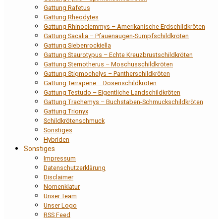
Gattung Rafetus
Gattung Rheodytes
Gattung Rhinoclemmys – Amerikanische Erdschildkröten
Gattung Sacalia – Pfauenaugen-Sumpfschildkröten
Gattung Siebenrockiella
Gattung Staurotypus – Echte Kreuzbrustschildkröten
Gattung Sternotherus – Moschusschildkröten
Gattung Stigmochelys – Pantherschildkröten
Gattung Terrapene – Dosenschildkröten
Gattung Testudo – Eigentliche Landschildkröten
Gattung Trachemys – Buchstaben-Schmuckschildkröten
Gattung Trionyx
Schildkrötenschmuck
Sonstiges
Hybriden
Sonstiges
Impressum
Datenschutzerklärung
Disclaimer
Nomenklatur
Unser Team
Unser Logo
RSS Feed