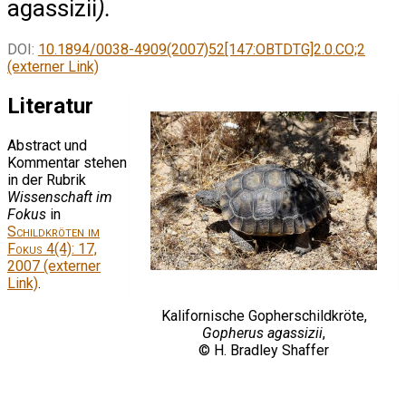
agassizii
).
DOI:
10.1894/0038-4909(2007)52[147:OBTDTG]2.0.CO;2
(externer Link)
Literatur
Abstract und
Kommentar stehen
in der Rubrik
Wissenschaft im
Fokus
in
Schildkröten im
Fokus
4(4): 17,
2007 (externer
Link)
.
Kalifornische Gopherschildkröte,
Gopherus agassizii
,
© H. Bradley Shaffer