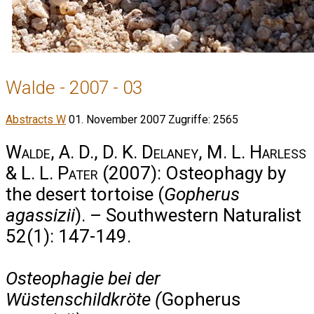
Walde - 2007 - 03
Abstracts W
01. November 2007
Zugriffe: 2565
Walde, A. D., D. K. Delaney, M. L. Harless
& L. L. Pater
(2007): Osteophagy by
the desert tortoise (
Gopherus
agassizii
). – Southwestern Naturalist
52(1): 147-149.
Osteophagie bei der
Wüstenschildkröte (
Gopherus