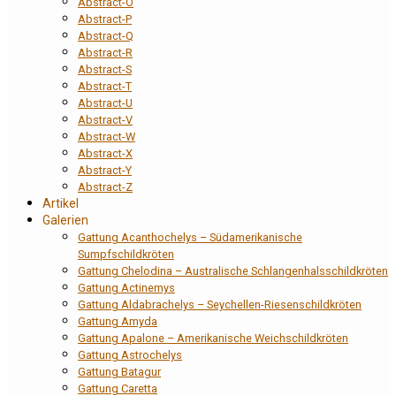
Abstract-O
Abstract-P
Abstract-Q
Abstract-R
Abstract-S
Abstract-T
Abstract-U
Abstract-V
Abstract-W
Abstract-X
Abstract-Y
Abstract-Z
Artikel
Galerien
Gattung Acanthochelys – Südamerikanische
Sumpfschildkröten
Gattung Chelodina – Australische Schlangenhalsschildkröten
Gattung Actinemys
Gattung Aldabrachelys – Seychellen-Riesenschildkröten
Gattung Amyda
Gattung Apalone – Amerikanische Weichschildkröten
Gattung Astrochelys
Gattung Batagur
Gattung Caretta