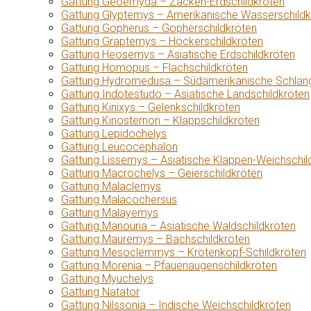
Gattung Geoemyda – Zacken-Erdschildkröten
Gattung Glyptemys – Amerikanische Wasserschildk
Gattung Gopherus – Gopherschildkröten
Gattung Graptemys – Höckerschildkröten
Gattung Heosemys – Asiatische Erdschildkröten
Gattung Homopus – Flachschildkröten
Gattung Hydromedusa – Südamerikanische Schlang
Gattung Indotestudo – Asiatische Landschildkröten
Gattung Kinixys – Gelenkschildkröten
Gattung Kinosternon – Klappschildkröten
Gattung Lepidochelys
Gattung Leucocephalon
Gattung Lissemys – Asiatische Klappen-Weichschil
Gattung Macrochelys – Geierschildkröten
Gattung Malaclemys
Gattung Malacochersus
Gattung Malayemys
Gattung Manouria – Asiatische Waldschildkröten
Gattung Mauremys – Bachschildkröten
Gattung Mesoclemmys – Krötenkopf-Schildkröten
Gattung Morenia – Pfauenaugenschildkröten
Gattung Myuchelys
Gattung Natator
Gattung Nilssonia – Indische Weichschildkröten