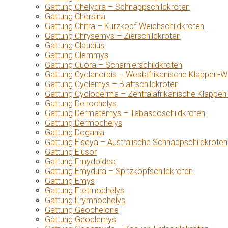
Gattung Chelydra – Schnappschildkröten
Gattung Chersina
Gattung Chitra – Kurzkopf-Weichschildkröten
Gattung Chrysemys – Zierschildkröten
Gattung Claudius
Gattung Clemmys
Gattung Cuora – Scharnierschildkröten
Gattung Cyclanorbis – Westafrikanische Klappen-W
Gattung Cyclemys – Blattschildkröten
Gattung Cycloderma – Zentralafrikanische Klappen
Gattung Deirochelys
Gattung Dermatemys – Tabascoschildkröten
Gattung Dermochelys
Gattung Dogania
Gattung Elseya – Australische Schnappschildkröten
Gattung Elusor
Gattung Emydoidea
Gattung Emydura – Spitzkopfschildkröten
Gattung Emys
Gattung Eretmochelys
Gattung Erymnochelys
Gattung Geochelone
Gattung Geoclemys