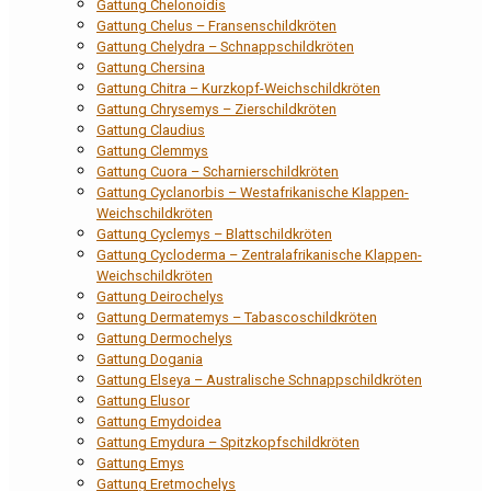
Gattung Chelonoidis
Gattung Chelus – Fransenschildkröten
Gattung Chelydra – Schnappschildkröten
Gattung Chersina
Gattung Chitra – Kurzkopf-Weichschildkröten
Gattung Chrysemys – Zierschildkröten
Gattung Claudius
Gattung Clemmys
Gattung Cuora – Scharnierschildkröten
Gattung Cyclanorbis – Westafrikanische Klappen-
Weichschildkröten
Gattung Cyclemys – Blattschildkröten
Gattung Cycloderma – Zentralafrikanische Klappen-
Weichschildkröten
Gattung Deirochelys
Gattung Dermatemys – Tabascoschildkröten
Gattung Dermochelys
Gattung Dogania
Gattung Elseya – Australische Schnappschildkröten
Gattung Elusor
Gattung Emydoidea
Gattung Emydura – Spitzkopfschildkröten
Gattung Emys
Gattung Eretmochelys