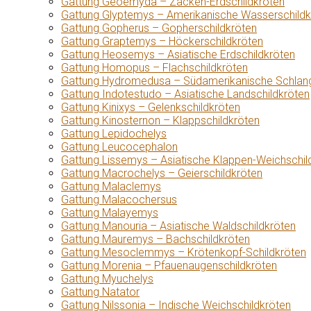
Gattung Geoemyda – Zacken-Erdschildkröten
Gattung Glyptemys – Amerikanische Wasserschildk
Gattung Gopherus – Gopherschildkröten
Gattung Graptemys – Höckerschildkröten
Gattung Heosemys – Asiatische Erdschildkröten
Gattung Homopus – Flachschildkröten
Gattung Hydromedusa – Südamerikanische Schlang
Gattung Indotestudo – Asiatische Landschildkröten
Gattung Kinixys – Gelenkschildkröten
Gattung Kinosternon – Klappschildkröten
Gattung Lepidochelys
Gattung Leucocephalon
Gattung Lissemys – Asiatische Klappen-Weichschil
Gattung Macrochelys – Geierschildkröten
Gattung Malaclemys
Gattung Malacochersus
Gattung Malayemys
Gattung Manouria – Asiatische Waldschildkröten
Gattung Mauremys – Bachschildkröten
Gattung Mesoclemmys – Krötenkopf-Schildkröten
Gattung Morenia – Pfauenaugenschildkröten
Gattung Myuchelys
Gattung Natator
Gattung Nilssonia – Indische Weichschildkröten