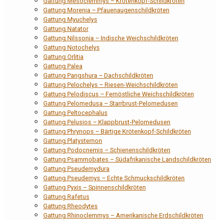
Gattung Mesoclemmys – Krötenkopf-Schildkröten
Gattung Morenia – Pfauenaugenschildkröten
Gattung Myuchelys
Gattung Natator
Gattung Nilssonia – Indische Weichschildkröten
Gattung Notochelys
Gattung Orlitia
Gattung Palea
Gattung Pangshura – Dachschildkröten
Gattung Pelochelys – Riesen-Weichschildkröten
Gattung Pelodiscus – Fernöstliche Weichschildkröten
Gattung Pelomedusa – Starrbrust-Pelomedusen
Gattung Peltocephalus
Gattung Pelusios – Klappbrust-Pelomedusen
Gattung Phrynops – Bärtige Krötenkopf-Schildkröten
Gattung Platysternon
Gattung Podocnemis – Schienenschildkröten
Gattung Psammobates – Südafrikanische Landschildkröten
Gattung Pseudemydura
Gattung Pseudemys – Echte Schmuckschildkröten
Gattung Pyxis – Spinnenschildkröten
Gattung Rafetus
Gattung Rheodytes
Gattung Rhinoclemmys – Amerikanische Erdschildkröten