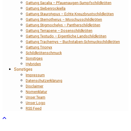
Gattung Sacalia – Pfauenaugen-Sumpfschildkröten
Gattung Siebenrockiella
Gattung Staurotypus – Echte Kreuzbrustschildkröten
Gattung Sternotherus – Moschusschildkröten
Gattung Stigmochelys – Pantherschildkröten
Gattung Terrapene – Dosenschildkröten
Gattung Testudo – Eigentliche Landschildkröten
Gattung Trachemys – Buchstaben-Schmuckschildkröten
Gattung Trionyx
Schildkrötenschmuck
Sonstiges
Hybriden
Sonstiges
Impressum
Datenschutzerklärung
Disclaimer
Nomenklatur
Unser Team
Unser Logo
RSS Feed