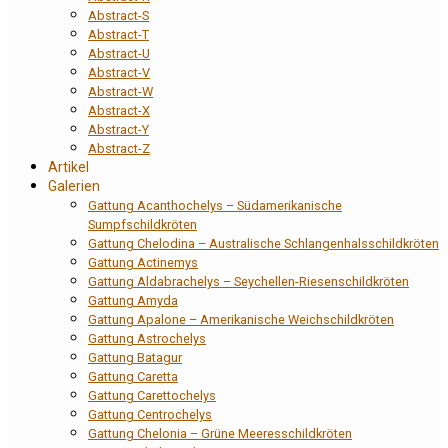
Abstract-S
Abstract-T
Abstract-U
Abstract-V
Abstract-W
Abstract-X
Abstract-Y
Abstract-Z
Artikel
Galerien
Gattung Acanthochelys – Südamerikanische
Sumpfschildkröten
Gattung Chelodina – Australische Schlangenhalsschildkröten
Gattung Actinemys
Gattung Aldabrachelys – Seychellen-Riesenschildkröten
Gattung Amyda
Gattung Apalone – Amerikanische Weichschildkröten
Gattung Astrochelys
Gattung Batagur
Gattung Caretta
Gattung Carettochelys
Gattung Centrochelys
Gattung Chelonia – Grüne Meeresschildkröten