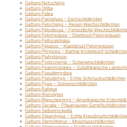
Gattung Notochelys
Gattung Orlitia
Gattung Palea
Gattung Pangshura – Dachschildkröten
Gattung Pelochelys – Riesen-Weichschildkröten
Gattung Pelodiscus – Fernöstliche Weichschildkröt
Gattung Pelomedusa – Starrbrust-Pelomedusen
Gattung Peltocephalus
Gattung Pelusios – Klappbrust-Pelomedusen
Gattung Phrynops – Bärtige Krötenkopf-Schildkröt
Gattung Platysternon
Gattung Podocnemis – Schienenschildkröten
Gattung Psammobates – Südafrikanische Landschi
Gattung Pseudemydura
Gattung Pseudemys – Echte Schmuckschildkröten
Gattung Pyxis – Spinnenschildkröten
Gattung Rafetus
Gattung Rheodytes
Gattung Rhinoclemmys – Amerikanische Erdschildk
Gattung Sacalia – Pfauenaugen-Sumpfschildkröten
Gattung Siebenrockiella
Gattung Staurotypus – Echte Kreuzbrustschildkröte
Gattung Sternotherus – Moschusschildkröten
Gattung Stigmochelys – Pantherschildkröten