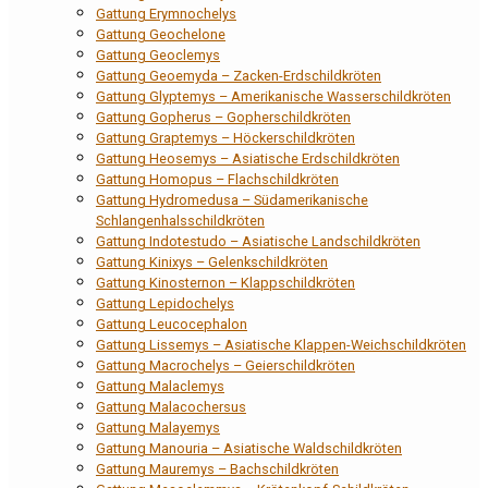
Gattung Erymnochelys
Gattung Geochelone
Gattung Geoclemys
Gattung Geoemyda – Zacken-Erdschildkröten
Gattung Glyptemys – Amerikanische Wasserschildkröten
Gattung Gopherus – Gopherschildkröten
Gattung Graptemys – Höckerschildkröten
Gattung Heosemys – Asiatische Erdschildkröten
Gattung Homopus – Flachschildkröten
Gattung Hydromedusa – Südamerikanische
Schlangenhalsschildkröten
Gattung Indotestudo – Asiatische Landschildkröten
Gattung Kinixys – Gelenkschildkröten
Gattung Kinosternon – Klappschildkröten
Gattung Lepidochelys
Gattung Leucocephalon
Gattung Lissemys – Asiatische Klappen-Weichschildkröten
Gattung Macrochelys – Geierschildkröten
Gattung Malaclemys
Gattung Malacochersus
Gattung Malayemys
Gattung Manouria – Asiatische Waldschildkröten
Gattung Mauremys – Bachschildkröten