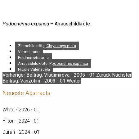
Podocnemis expansa
– Arrauschildkröte
Zierschildkröte, Chrysemys picta
Vermehrung
Feldherpetologie
Arrauschildkröte, Podocnemis expansa
Nicole Valenzuela
Vorheriger Beitrag: Vladimirova - 2005 - 01
Zurück
Nächster
Beitrag: Vanzolini - 2003 - 01
Weiter
Neueste Abstracts
White - 2026 - 01
Hilton - 2024 - 01
Duran - 2024 - 01