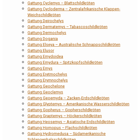
Gattung Cyclemys – Blattschildkröten
Gattung Cycloderma – Zentralafrikanische Klappen-
Weichschildkröten
Gattung Deirochelys
Gattung Dermatemys – Tabascoschildkröten
Gattung Dermochelys
Gattung Dogania
Gattung Elseya – Australische Schnappschildkröten
Gattung Elusor
Gattung Emydoidea
Gattung Emydura – Spitzkopfschildkröten
Gattung Emys
Gattung Eretmochelys
Gattung Erymnochelys
Gattung Geochelone
Gattung Geoclemys
Gattung Geoemyda – Zacken-Erdschildkröten
Gattung Glyptemys – Amerikanische Wasserschildkröten
Gattung Gopherus – Gopherschildkröten
Gattung Graptemys – Höckerschildkröten
Gattung Heosemys – Asiatische Erdschildkröten
Gattung Homopus – Flachschildkröten
Gattung Hydromedusa – Südamerikanische
Schlangenhalsschildkröten