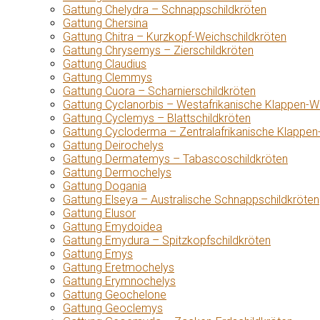
Gattung Chelydra – Schnappschildkröten
Gattung Chersina
Gattung Chitra – Kurzkopf-Weichschildkröten
Gattung Chrysemys – Zierschildkröten
Gattung Claudius
Gattung Clemmys
Gattung Cuora – Scharnierschildkröten
Gattung Cyclanorbis – Westafrikanische Klappen-W
Gattung Cyclemys – Blattschildkröten
Gattung Cycloderma – Zentralafrikanische Klappen
Gattung Deirochelys
Gattung Dermatemys – Tabascoschildkröten
Gattung Dermochelys
Gattung Dogania
Gattung Elseya – Australische Schnappschildkröten
Gattung Elusor
Gattung Emydoidea
Gattung Emydura – Spitzkopfschildkröten
Gattung Emys
Gattung Eretmochelys
Gattung Erymnochelys
Gattung Geochelone
Gattung Geoclemys