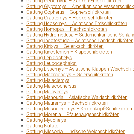
Gattung Geoemyda – Zacken-Erdschildkröten
Gattung Glyptemys – Amerikanische Wasserschildk
Gattung Gopherus – Gopherschildkröten
Gattung Graptemys – Höckerschildkröten
Gattung Heosemys – Asiatische Erdschildkröten
Gattung Homopus – Flachschildkröten
Gattung Hydromedusa – Südamerikanische Schlang
Gattung Indotestudo – Asiatische Landschildkröten
Gattung Kinixys – Gelenkschildkröten
Gattung Kinosternon – Klappschildkröten
Gattung Lepidochelys
Gattung Leucocephalon
Gattung Lissemys – Asiatische Klappen-Weichschil
Gattung Macrochelys – Geierschildkröten
Gattung Malaclemys
Gattung Malacochersus
Gattung Malayemys
Gattung Manouria – Asiatische Waldschildkröten
Gattung Mauremys – Bachschildkröten
Gattung Mesoclemmys – Krötenkopf-Schildkröten
Gattung Morenia – Pfauenaugenschildkröten
Gattung Myuchelys
Gattung Natator
Gattung Nilssonia – Indische Weichschildkröten