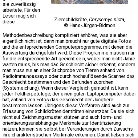
sie zuverlässig
arbeitete. Für den
Leser mag sich
Zierschildkröte,
Chrysemys picta
,
diese
© Hans-Jürgen-Bidmon
Methodenbeschreibung kompliziert anhören, was sie aber
eigentlich nicht ist, denn man braucht nur gute digitale Fotos
und die entsprechenden Computerprogramme, mit denen die
Auswertung durchgeführt wird. Diese Programme müssen nur
für die entsprechende Art geeicht sein, wobei man nicht Jahre
warten muss, bis man das Geschlecht sicher erkennt, sondern
man muss nur an einer Stichprobe von Tieren anhand von
Radioimmunoassays oder durch hochauflösende Scanner das
Geschlecht bestimmen und den Befunden zuordnen
(Systemeichung). Wenn dieser Vergleich gemacht ist, kann
jeder Feldherpetologe, der einen guten Laptopcomputer dabei
hat, anhand von Fotos das Geschlecht der Jungtiere
bestimmen lassen. Übrigens diese Verfahren sind auch zur
Erfassung von Schildkrötenidentitäten einsetzbar. Da sie sich
nicht auf Zeichnungsmuster stützen und auch form- und
orientierungsunabhängige Merkmale zur Identifizierung
nutzen, können sie selbst bei Veränderungen durch Zuwachs
ihre charakteristischen Merkmale erkennen. Damit ließen sich