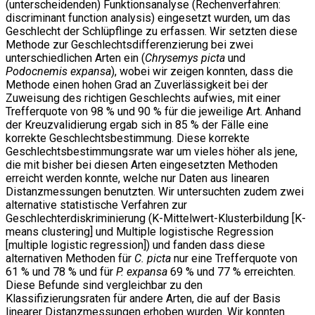
(unterscheidenden) Funktionsanalyse (Rechenverfahren:
discriminant function analysis) eingesetzt wurden, um das
Geschlecht der Schlüpflinge zu erfassen. Wir setzten diese
Methode zur Geschlechtsdifferenzierung bei zwei
unterschiedlichen Arten ein (
Chrysemys picta
und
Podocnemis expansa
), wobei wir zeigen konnten, dass die
Methode einen hohen Grad an Zuverlässigkeit bei der
Zuweisung des richtigen Geschlechts aufwies, mit einer
Trefferquote von 98 % und 90 % für die jeweilige Art. Anhand
der Kreuzvalidierung ergab sich in 85 % der Fälle eine
korrekte Geschlechtsbestimmung. Diese korrekte
Geschlechtsbestimmungsrate war um vieles höher als jene,
die mit bisher bei diesen Arten eingesetzten Methoden
erreicht werden konnte, welche nur Daten aus linearen
Distanzmessungen benutzten. Wir untersuchten zudem zwei
alternative statistische Verfahren zur
Geschlechterdiskriminierung (K-Mittelwert-Klusterbildung [K-
means clustering] und Multiple logistische Regression
[multiple logistic regression]) und fanden dass diese
alternativen Methoden für
C. picta
nur eine Trefferquote von
61 % und 78 % und für
P. expansa
69 % und 77 % erreichten.
Diese Befunde sind vergleichbar zu den
Klassifizierungsraten für andere Arten, die auf der Basis
linearer Distanzmessungen erhoben wurden. Wir konnten