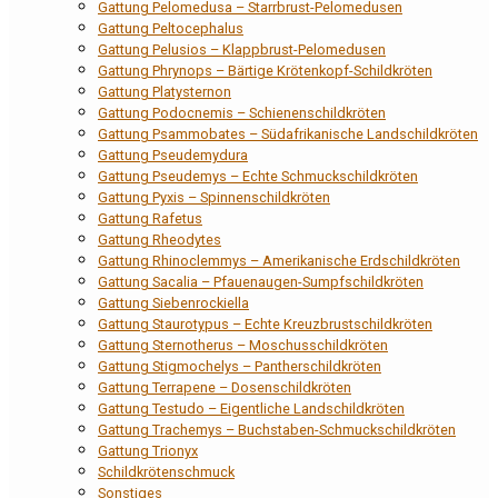
Gattung Pelomedusa – Starrbrust-Pelomedusen
Gattung Peltocephalus
Gattung Pelusios – Klappbrust-Pelomedusen
Gattung Phrynops – Bärtige Krötenkopf-Schildkröten
Gattung Platysternon
Gattung Podocnemis – Schienenschildkröten
Gattung Psammobates – Südafrikanische Landschildkröten
Gattung Pseudemydura
Gattung Pseudemys – Echte Schmuckschildkröten
Gattung Pyxis – Spinnenschildkröten
Gattung Rafetus
Gattung Rheodytes
Gattung Rhinoclemmys – Amerikanische Erdschildkröten
Gattung Sacalia – Pfauenaugen-Sumpfschildkröten
Gattung Siebenrockiella
Gattung Staurotypus – Echte Kreuzbrustschildkröten
Gattung Sternotherus – Moschusschildkröten
Gattung Stigmochelys – Pantherschildkröten
Gattung Terrapene – Dosenschildkröten
Gattung Testudo – Eigentliche Landschildkröten
Gattung Trachemys – Buchstaben-Schmuckschildkröten
Gattung Trionyx
Schildkrötenschmuck
Sonstiges