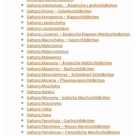
Gattung Indotestudo – Asiatische Landschildkröten
Gattung Kinixys – Gelenkschildkröten
Gattung Kinosternon – Klappschildkröten
Gattung Lepidochelys
Gattung Leucocephalon
Gattung Lissemys – Asiatische Klappen-Weichschildkröten
Gattung Macrochelys – Geierschildkröten
Gattung Malaclemys
Gattung Malacochersus
Gattung Malayemys
Gattung Manouria – Asiatische Waldschildkröten
Gattung Mauremys – Bachschildkröten
Gattung Mesoclemmys – Krötenkopf-Schildkröten
Gattung Morenia – Pfauenaugenschildkröten
Gattung Myuchelys
Gattung Natator
Gattung Nilssonia – Indische Weichschildkröten
Gattung Notochelys
Gattung Orlitia
Gattung Palea
Gattung Pangshura – Dachschildkröten
Gattung Pelochelys – Riesen-Weichschildkröten
Gattung Pelodiscus – Fernöstliche Weichschildkröten