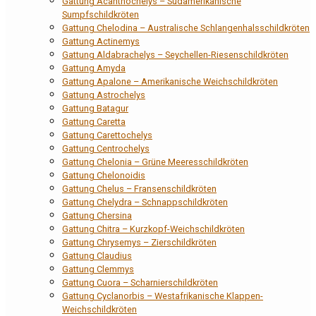
Gattung Acanthochelys – Südamerikanische
Sumpfschildkröten
Gattung Chelodina – Australische Schlangenhalsschildkröten
Gattung Actinemys
Gattung Aldabrachelys – Seychellen-Riesenschildkröten
Gattung Amyda
Gattung Apalone – Amerikanische Weichschildkröten
Gattung Astrochelys
Gattung Batagur
Gattung Caretta
Gattung Carettochelys
Gattung Centrochelys
Gattung Chelonia – Grüne Meeresschildkröten
Gattung Chelonoidis
Gattung Chelus – Fransenschildkröten
Gattung Chelydra – Schnappschildkröten
Gattung Chersina
Gattung Chitra – Kurzkopf-Weichschildkröten
Gattung Chrysemys – Zierschildkröten
Gattung Claudius
Gattung Clemmys
Gattung Cuora – Scharnierschildkröten
Gattung Cyclanorbis – Westafrikanische Klappen-
Weichschildkröten