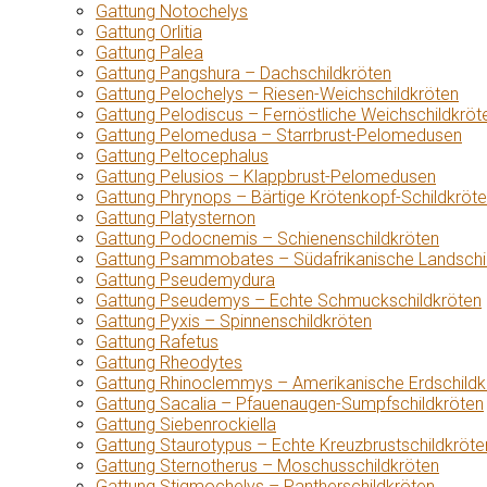
Gattung Notochelys
Gattung Orlitia
Gattung Palea
Gattung Pangshura – Dachschildkröten
Gattung Pelochelys – Riesen-Weichschildkröten
Gattung Pelodiscus – Fernöstliche Weichschildkröt
Gattung Pelomedusa – Starrbrust-Pelomedusen
Gattung Peltocephalus
Gattung Pelusios – Klappbrust-Pelomedusen
Gattung Phrynops – Bärtige Krötenkopf-Schildkröt
Gattung Platysternon
Gattung Podocnemis – Schienenschildkröten
Gattung Psammobates – Südafrikanische Landschi
Gattung Pseudemydura
Gattung Pseudemys – Echte Schmuckschildkröten
Gattung Pyxis – Spinnenschildkröten
Gattung Rafetus
Gattung Rheodytes
Gattung Rhinoclemmys – Amerikanische Erdschildk
Gattung Sacalia – Pfauenaugen-Sumpfschildkröten
Gattung Siebenrockiella
Gattung Staurotypus – Echte Kreuzbrustschildkröte
Gattung Sternotherus – Moschusschildkröten
Gattung Stigmochelys – Pantherschildkröten