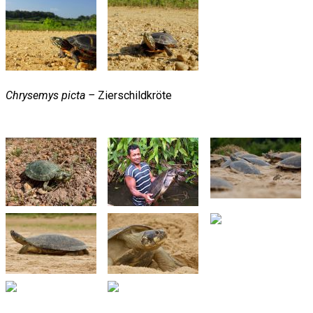
Chrysemys picta –
Zierschildkröte