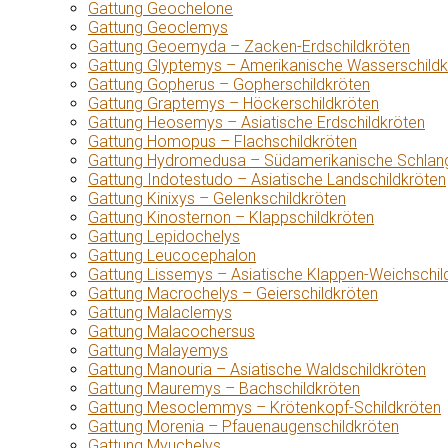
Gattung Geochelone
Gattung Geoclemys
Gattung Geoemyda – Zacken-Erdschildkröten
Gattung Glyptemys – Amerikanische Wasserschildk
Gattung Gopherus – Gopherschildkröten
Gattung Graptemys – Höckerschildkröten
Gattung Heosemys – Asiatische Erdschildkröten
Gattung Homopus – Flachschildkröten
Gattung Hydromedusa – Südamerikanische Schlang
Gattung Indotestudo – Asiatische Landschildkröten
Gattung Kinixys – Gelenkschildkröten
Gattung Kinosternon – Klappschildkröten
Gattung Lepidochelys
Gattung Leucocephalon
Gattung Lissemys – Asiatische Klappen-Weichschil
Gattung Macrochelys – Geierschildkröten
Gattung Malaclemys
Gattung Malacochersus
Gattung Malayemys
Gattung Manouria – Asiatische Waldschildkröten
Gattung Mauremys – Bachschildkröten
Gattung Mesoclemmys – Krötenkopf-Schildkröten
Gattung Morenia – Pfauenaugenschildkröten
Gattung Myuchelys