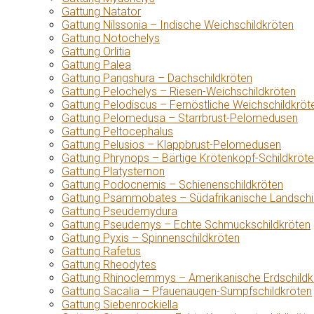
Gattung Natator
Gattung Nilssonia – Indische Weichschildkröten
Gattung Notochelys
Gattung Orlitia
Gattung Palea
Gattung Pangshura – Dachschildkröten
Gattung Pelochelys – Riesen-Weichschildkröten
Gattung Pelodiscus – Fernöstliche Weichschildkröt
Gattung Pelomedusa – Starrbrust-Pelomedusen
Gattung Peltocephalus
Gattung Pelusios – Klappbrust-Pelomedusen
Gattung Phrynops – Bärtige Krötenkopf-Schildkröt
Gattung Platysternon
Gattung Podocnemis – Schienenschildkröten
Gattung Psammobates – Südafrikanische Landschi
Gattung Pseudemydura
Gattung Pseudemys – Echte Schmuckschildkröten
Gattung Pyxis – Spinnenschildkröten
Gattung Rafetus
Gattung Rheodytes
Gattung Rhinoclemmys – Amerikanische Erdschildk
Gattung Sacalia – Pfauenaugen-Sumpfschildkröten
Gattung Siebenrockiella