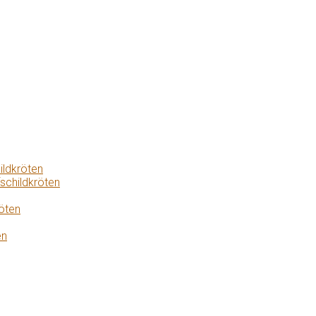
ildkröten
schildkröten
öten
en