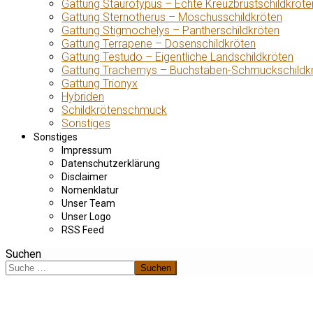
Gattung Staurotypus – Echte Kreuzbrustschildkröte
Gattung Sternotherus – Moschusschildkröten
Gattung Stigmochelys – Pantherschildkröten
Gattung Terrapene – Dosenschildkröten
Gattung Testudo – Eigentliche Landschildkröten
Gattung Trachemys – Buchstaben-Schmuckschildk
Gattung Trionyx
Hybriden
Schildkrötenschmuck
Sonstiges
Sonstiges
Impressum
Datenschutzerklärung
Disclaimer
Nomenklatur
Unser Team
Unser Logo
RSS Feed
Suchen
Suchen