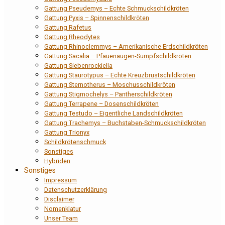
Gattung Pseudemys – Echte Schmuckschildkröten
Gattung Pyxis – Spinnenschildkröten
Gattung Rafetus
Gattung Rheodytes
Gattung Rhinoclemmys – Amerikanische Erdschildkröten
Gattung Sacalia – Pfauenaugen-Sumpfschildkröten
Gattung Siebenrockiella
Gattung Staurotypus – Echte Kreuzbrustschildkröten
Gattung Sternotherus – Moschusschildkröten
Gattung Stigmochelys – Pantherschildkröten
Gattung Terrapene – Dosenschildkröten
Gattung Testudo – Eigentliche Landschildkröten
Gattung Trachemys – Buchstaben-Schmuckschildkröten
Gattung Trionyx
Schildkrötenschmuck
Sonstiges
Hybriden
Sonstiges
Impressum
Datenschutzerklärung
Disclaimer
Nomenklatur
Unser Team