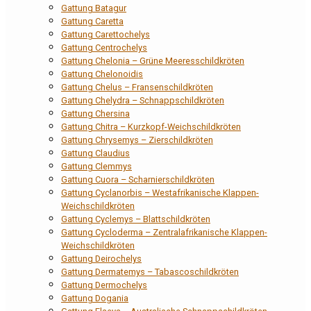
Gattung Batagur
Gattung Caretta
Gattung Carettochelys
Gattung Centrochelys
Gattung Chelonia – Grüne Meeresschildkröten
Gattung Chelonoidis
Gattung Chelus – Fransenschildkröten
Gattung Chelydra – Schnappschildkröten
Gattung Chersina
Gattung Chitra – Kurzkopf-Weichschildkröten
Gattung Chrysemys – Zierschildkröten
Gattung Claudius
Gattung Clemmys
Gattung Cuora – Scharnierschildkröten
Gattung Cyclanorbis – Westafrikanische Klappen-
Weichschildkröten
Gattung Cyclemys – Blattschildkröten
Gattung Cycloderma – Zentralafrikanische Klappen-
Weichschildkröten
Gattung Deirochelys
Gattung Dermatemys – Tabascoschildkröten
Gattung Dermochelys
Gattung Dogania