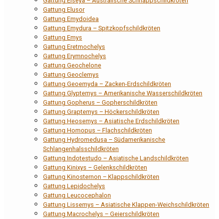
Gattung Elseya – Australische Schnappschildkröten
Gattung Elusor
Gattung Emydoidea
Gattung Emydura – Spitzkopfschildkröten
Gattung Emys
Gattung Eretmochelys
Gattung Erymnochelys
Gattung Geochelone
Gattung Geoclemys
Gattung Geoemyda – Zacken-Erdschildkröten
Gattung Glyptemys – Amerikanische Wasserschildkröten
Gattung Gopherus – Gopherschildkröten
Gattung Graptemys – Höckerschildkröten
Gattung Heosemys – Asiatische Erdschildkröten
Gattung Homopus – Flachschildkröten
Gattung Hydromedusa – Südamerikanische
Schlangenhalsschildkröten
Gattung Indotestudo – Asiatische Landschildkröten
Gattung Kinixys – Gelenkschildkröten
Gattung Kinosternon – Klappschildkröten
Gattung Lepidochelys
Gattung Leucocephalon
Gattung Lissemys – Asiatische Klappen-Weichschildkröten
Gattung Macrochelys – Geierschildkröten