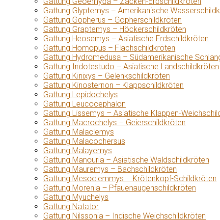
Gattung Geoemyda – Zacken-Erdschildkröten
Gattung Glyptemys – Amerikanische Wasserschildk
Gattung Gopherus – Gopherschildkröten
Gattung Graptemys – Höckerschildkröten
Gattung Heosemys – Asiatische Erdschildkröten
Gattung Homopus – Flachschildkröten
Gattung Hydromedusa – Südamerikanische Schlang
Gattung Indotestudo – Asiatische Landschildkröten
Gattung Kinixys – Gelenkschildkröten
Gattung Kinosternon – Klappschildkröten
Gattung Lepidochelys
Gattung Leucocephalon
Gattung Lissemys – Asiatische Klappen-Weichschil
Gattung Macrochelys – Geierschildkröten
Gattung Malaclemys
Gattung Malacochersus
Gattung Malayemys
Gattung Manouria – Asiatische Waldschildkröten
Gattung Mauremys – Bachschildkröten
Gattung Mesoclemmys – Krötenkopf-Schildkröten
Gattung Morenia – Pfauenaugenschildkröten
Gattung Myuchelys
Gattung Natator
Gattung Nilssonia – Indische Weichschildkröten