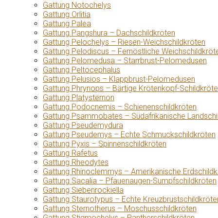
Gattung Notochelys
Gattung Orlitia
Gattung Palea
Gattung Pangshura – Dachschildkröten
Gattung Pelochelys – Riesen-Weichschildkröten
Gattung Pelodiscus – Fernöstliche Weichschildkröt
Gattung Pelomedusa – Starrbrust-Pelomedusen
Gattung Peltocephalus
Gattung Pelusios – Klappbrust-Pelomedusen
Gattung Phrynops – Bärtige Krötenkopf-Schildkröt
Gattung Platysternon
Gattung Podocnemis – Schienenschildkröten
Gattung Psammobates – Südafrikanische Landschi
Gattung Pseudemydura
Gattung Pseudemys – Echte Schmuckschildkröten
Gattung Pyxis – Spinnenschildkröten
Gattung Rafetus
Gattung Rheodytes
Gattung Rhinoclemmys – Amerikanische Erdschildk
Gattung Sacalia – Pfauenaugen-Sumpfschildkröten
Gattung Siebenrockiella
Gattung Staurotypus – Echte Kreuzbrustschildkröte
Gattung Sternotherus – Moschusschildkröten
Gattung Stigmochelys – Pantherschildkröten