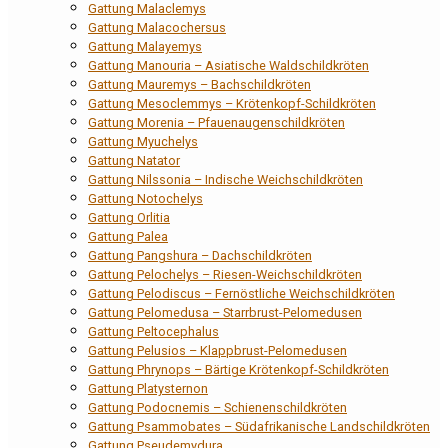
Gattung Malaclemys
Gattung Malacochersus
Gattung Malayemys
Gattung Manouria – Asiatische Waldschildkröten
Gattung Mauremys – Bachschildkröten
Gattung Mesoclemmys – Krötenkopf-Schildkröten
Gattung Morenia – Pfauenaugenschildkröten
Gattung Myuchelys
Gattung Natator
Gattung Nilssonia – Indische Weichschildkröten
Gattung Notochelys
Gattung Orlitia
Gattung Palea
Gattung Pangshura – Dachschildkröten
Gattung Pelochelys – Riesen-Weichschildkröten
Gattung Pelodiscus – Fernöstliche Weichschildkröten
Gattung Pelomedusa – Starrbrust-Pelomedusen
Gattung Peltocephalus
Gattung Pelusios – Klappbrust-Pelomedusen
Gattung Phrynops – Bärtige Krötenkopf-Schildkröten
Gattung Platysternon
Gattung Podocnemis – Schienenschildkröten
Gattung Psammobates – Südafrikanische Landschildkröten
Gattung Pseudemydura