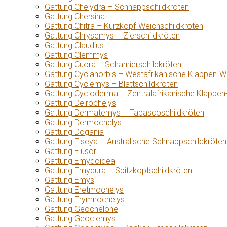
Gattung Chelydra – Schnappschildkröten
Gattung Chersina
Gattung Chitra – Kurzkopf-Weichschildkröten
Gattung Chrysemys – Zierschildkröten
Gattung Claudius
Gattung Clemmys
Gattung Cuora – Scharnierschildkröten
Gattung Cyclanorbis – Westafrikanische Klappen-W
Gattung Cyclemys – Blattschildkröten
Gattung Cycloderma – Zentralafrikanische Klappen
Gattung Deirochelys
Gattung Dermatemys – Tabascoschildkröten
Gattung Dermochelys
Gattung Dogania
Gattung Elseya – Australische Schnappschildkröten
Gattung Elusor
Gattung Emydoidea
Gattung Emydura – Spitzkopfschildkröten
Gattung Emys
Gattung Eretmochelys
Gattung Erymnochelys
Gattung Geochelone
Gattung Geoclemys