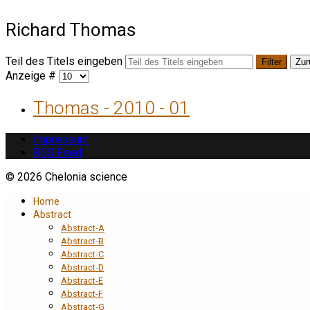
Richard Thomas
Teil des Titels eingeben
Filter
Zur
Anzeige #
Thomas - 2010 - 01
Impressum
RSS Feed
© 2026 Chelonia science
Home
Abstract
Abstract-A
Abstract-B
Abstract-C
Abstract-D
Abstract-E
Abstract-F
Abstract-G