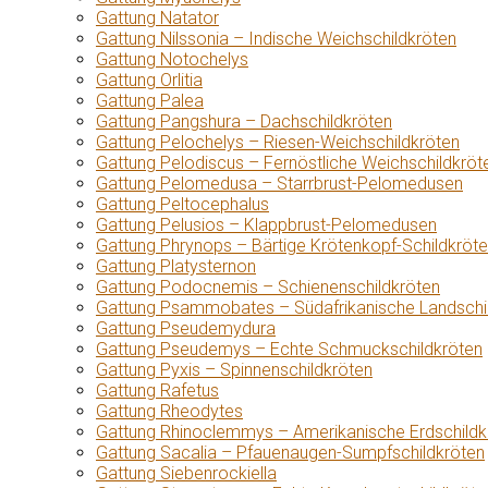
Gattung Natator
Gattung Nilssonia – Indische Weichschildkröten
Gattung Notochelys
Gattung Orlitia
Gattung Palea
Gattung Pangshura – Dachschildkröten
Gattung Pelochelys – Riesen-Weichschildkröten
Gattung Pelodiscus – Fernöstliche Weichschildkröt
Gattung Pelomedusa – Starrbrust-Pelomedusen
Gattung Peltocephalus
Gattung Pelusios – Klappbrust-Pelomedusen
Gattung Phrynops – Bärtige Krötenkopf-Schildkröt
Gattung Platysternon
Gattung Podocnemis – Schienenschildkröten
Gattung Psammobates – Südafrikanische Landschi
Gattung Pseudemydura
Gattung Pseudemys – Echte Schmuckschildkröten
Gattung Pyxis – Spinnenschildkröten
Gattung Rafetus
Gattung Rheodytes
Gattung Rhinoclemmys – Amerikanische Erdschildk
Gattung Sacalia – Pfauenaugen-Sumpfschildkröten
Gattung Siebenrockiella