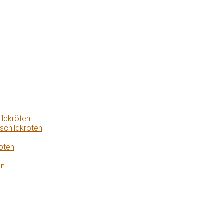
ildkröten
schildkröten
öten
en