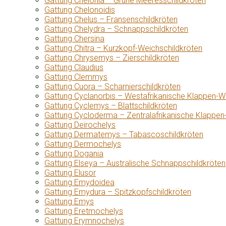
Gattung Chelonia – Grüne Meeresschildkröten
Gattung Chelonoidis
Gattung Chelus – Fransenschildkröten
Gattung Chelydra – Schnappschildkröten
Gattung Chersina
Gattung Chitra – Kurzkopf-Weichschildkröten
Gattung Chrysemys – Zierschildkröten
Gattung Claudius
Gattung Clemmys
Gattung Cuora – Scharnierschildkröten
Gattung Cyclanorbis – Westafrikanische Klappen-W
Gattung Cyclemys – Blattschildkröten
Gattung Cycloderma – Zentralafrikanische Klappen
Gattung Deirochelys
Gattung Dermatemys – Tabascoschildkröten
Gattung Dermochelys
Gattung Dogania
Gattung Elseya – Australische Schnappschildkröten
Gattung Elusor
Gattung Emydoidea
Gattung Emydura – Spitzkopfschildkröten
Gattung Emys
Gattung Eretmochelys
Gattung Erymnochelys