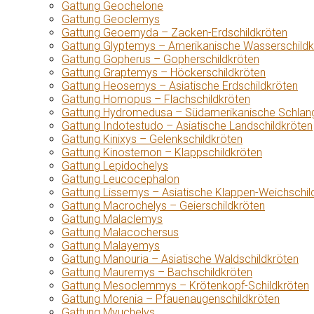
Gattung Geochelone
Gattung Geoclemys
Gattung Geoemyda – Zacken-Erdschildkröten
Gattung Glyptemys – Amerikanische Wasserschildk
Gattung Gopherus – Gopherschildkröten
Gattung Graptemys – Höckerschildkröten
Gattung Heosemys – Asiatische Erdschildkröten
Gattung Homopus – Flachschildkröten
Gattung Hydromedusa – Südamerikanische Schlang
Gattung Indotestudo – Asiatische Landschildkröten
Gattung Kinixys – Gelenkschildkröten
Gattung Kinosternon – Klappschildkröten
Gattung Lepidochelys
Gattung Leucocephalon
Gattung Lissemys – Asiatische Klappen-Weichschil
Gattung Macrochelys – Geierschildkröten
Gattung Malaclemys
Gattung Malacochersus
Gattung Malayemys
Gattung Manouria – Asiatische Waldschildkröten
Gattung Mauremys – Bachschildkröten
Gattung Mesoclemmys – Krötenkopf-Schildkröten
Gattung Morenia – Pfauenaugenschildkröten
Gattung Myuchelys