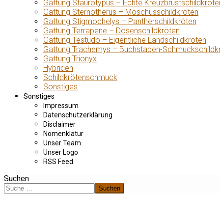
Gattung Staurotypus – Echte Kreuzbrustschildkröte
Gattung Sternotherus – Moschusschildkröten
Gattung Stigmochelys – Pantherschildkröten
Gattung Terrapene – Dosenschildkröten
Gattung Testudo – Eigentliche Landschildkröten
Gattung Trachemys – Buchstaben-Schmuckschildk
Gattung Trionyx
Hybriden
Schildkrötenschmuck
Sonstiges
Sonstiges
Impressum
Datenschutzerklärung
Disclaimer
Nomenklatur
Unser Team
Unser Logo
RSS Feed
Suchen
Suchen