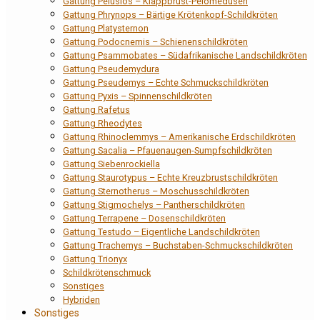
Gattung Pelusios – Klappbrust-Pelomedusen
Gattung Phrynops – Bärtige Krötenkopf-Schildkröten
Gattung Platysternon
Gattung Podocnemis – Schienenschildkröten
Gattung Psammobates – Südafrikanische Landschildkröten
Gattung Pseudemydura
Gattung Pseudemys – Echte Schmuckschildkröten
Gattung Pyxis – Spinnenschildkröten
Gattung Rafetus
Gattung Rheodytes
Gattung Rhinoclemmys – Amerikanische Erdschildkröten
Gattung Sacalia – Pfauenaugen-Sumpfschildkröten
Gattung Siebenrockiella
Gattung Staurotypus – Echte Kreuzbrustschildkröten
Gattung Sternotherus – Moschusschildkröten
Gattung Stigmochelys – Pantherschildkröten
Gattung Terrapene – Dosenschildkröten
Gattung Testudo – Eigentliche Landschildkröten
Gattung Trachemys – Buchstaben-Schmuckschildkröten
Gattung Trionyx
Schildkrötenschmuck
Sonstiges
Hybriden
Sonstiges