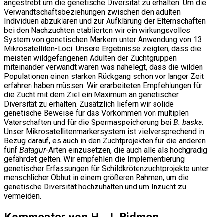
angestrebt um die genetische Diversität zu erhalten. Um die
Verwandtschaftsbeziehungen zwischen den adulten
Individuen abzuklären und zur Aufklärung der Elternschaften
bei den Nachzuchten etablierten wir ein wirkungsvolles
System von genetischen Markern unter Anwendung von 13
Mikrosatelliten-Loci. Unsere Ergebnisse zeigten, dass die
meisten wildgefangenen Adulten der Zuchtgruppen
miteinander verwandt waren was nahelegt, dass die wilden
Populationen einen starken Rückgang schon vor langer Zeit
erfahren haben müssen. Wir erarbeiteten Empfehlungen für
die Zucht mit dem Ziel ein Maximum an genetischer
Diversität zu erhalten. Zusätzlich liefern wir solide
genetische Beweise für das Vorkommen von multiplen
Vaterschaften und für die Spermaspeicherung bei
B. baska
.
Unser Mikrosatellitenmarkersystem ist vielversprechend in
Bezug darauf, es auch in den Zuchtprojekten für die anderen
fünf
Batagur
-Arten einzusetzen, die auch alle als hochgradig
gefährdet gelten. Wir empfehlen die Implementierung
genetischer Erfassungen für Schildkrötenzuchtprojekte unter
menschlicher Obhut in einem größeren Rahmen, um die
genetische Diversität hochzuhalten und um Inzucht zu
vermeiden.