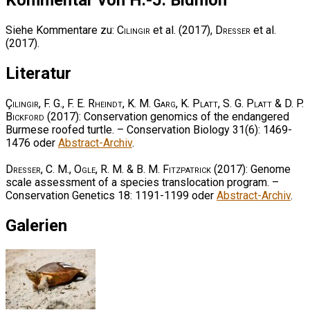
Kommentar von H.-J. Bidmon
Siehe Kommentare zu:
Cilingir
et al. (2017),
Dresser
et al.
(2017).
Literatur
Çilingir, F. G., F. E. Rheindt, K. M. Garg, K. Platt, S. G. Platt & D. P.
Bickford
(2017): Conservation genomics of the endangered
Burmese roofed turtle. – Conservation Biology 31(6): 1469-
1476 oder
Abstract-Archiv
.
Dresser, C. M., Ogle, R. M. & B. M. Fitzpatrick
(2017): Genome
scale assessment of a species translocation program. –
Conservation Genetics 18: 1191-1199 oder
Abstract-Archiv
.
Galerien