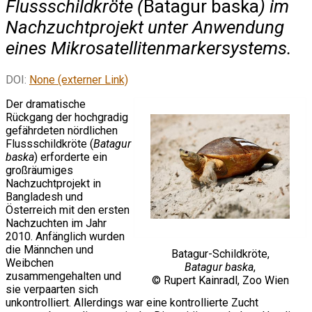
Flussschildkröte (
Batagur baska
) im
Nachzuchtprojekt unter Anwendung
eines Mikrosatellitenmarkersystems.
DOI:
None (externer Link)
Der dramatische
Rückgang der hochgradig
gefährdeten nördlichen
Flussschildkröte (
Batagur
baska
) erforderte ein
großräumiges
Nachzuchtprojekt in
Bangladesh und
Österreich mit den ersten
Nachzuchten im Jahr
2010. Anfänglich wurden
die Männchen und
Batagur-Schildkröte,
Weibchen
Batagur baska
,
zusammengehalten und
© Rupert Kainradl, Zoo Wien
sie verpaarten sich
unkontrolliert. Allerdings war eine kontrollierte Zucht