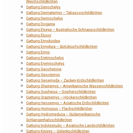
Weichschildkröten
Gattung Deirochelys
Gattung Dermatemys – Tabascoschildkröten
Gattung Dermochelys
Gattung Dogania
Gattung Elseya – Australische Schnappschildkröten
Gattung Elusor
Gattung Emydoidea
Gattung Emydura – Spitzkopfschildkröten
Gattung Emys
Gattung Eretmochelys
Gattung Erymnochelys
Gattung Geochelone
Gattung Geoclemys
Gattung Geoemyda – Zacken-Erdschildkröten
Gattung Glyptemys – Amerikanische Wasserschildkröten
Gattung Gopherus – Gopherschildkröten
Gattung Graptemys – Höckerschildkröten
Gattung Heosemys – Asiatische Erdschildkröten
Gattung Homopus – Flachschildkröten
Gattung Hydromedusa – Südamerikanische
Schlangenhalsschildkröten
Gattung Indotestudo – Asiatische Landschildkröten
Gattung Kinixys – Gelenkschildkröten