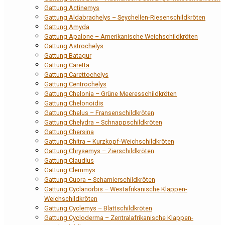
Gattung Actinemys
Gattung Aldabrachelys – Seychellen-Riesenschildkröten
Gattung Amyda
Gattung Apalone – Amerikanische Weichschildkröten
Gattung Astrochelys
Gattung Batagur
Gattung Caretta
Gattung Carettochelys
Gattung Centrochelys
Gattung Chelonia – Grüne Meeresschildkröten
Gattung Chelonoidis
Gattung Chelus – Fransenschildkröten
Gattung Chelydra – Schnappschildkröten
Gattung Chersina
Gattung Chitra – Kurzkopf-Weichschildkröten
Gattung Chrysemys – Zierschildkröten
Gattung Claudius
Gattung Clemmys
Gattung Cuora – Scharnierschildkröten
Gattung Cyclanorbis – Westafrikanische Klappen-
Weichschildkröten
Gattung Cyclemys – Blattschildkröten
Gattung Cycloderma – Zentralafrikanische Klappen-