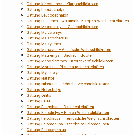
Gattung Kinosternon – Klappschildkröten
Gattung Lepidochelys
Gattung Leucocephalon
Gattung Lissemys – Asiatische Klappen-Weichschildkröten
Gattung Macrochelys – Geierschildkröten
Gattung Malaclemys
Gattung Malacochersus
Gattung Malayemys
Gattung Manouria – Asiatische Waldschildkröten
Gattung Mauremys – Bachschildkröten
Gattung Mesoclemmys – Krötenkopf-Schildkröten
Gattung Morenia – Pfauenaugenschildkröten
Gattung Myuchelys
Gattung Natator
Gattung Nilssonia – Indische Weichschildkröten
Gattung Notochelys
Gattung Orlitia
Gattung Palea
Gattung Pangshura – Dachschildkröten
Gattung Pelochelys – Riesen-Weichschildkröten
Gattung Pelodiscus – Fernöstliche Weichschildkröten
Gattung Pelomedusa – Starrbrust-Pelomedusen
Gattung Peltocephalus