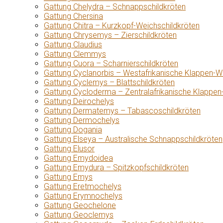
Gattung Chelydra – Schnappschildkröten
Gattung Chersina
Gattung Chitra – Kurzkopf-Weichschildkröten
Gattung Chrysemys – Zierschildkröten
Gattung Claudius
Gattung Clemmys
Gattung Cuora – Scharnierschildkröten
Gattung Cyclanorbis – Westafrikanische Klappen-W
Gattung Cyclemys – Blattschildkröten
Gattung Cycloderma – Zentralafrikanische Klappen
Gattung Deirochelys
Gattung Dermatemys – Tabascoschildkröten
Gattung Dermochelys
Gattung Dogania
Gattung Elseya – Australische Schnappschildkröten
Gattung Elusor
Gattung Emydoidea
Gattung Emydura – Spitzkopfschildkröten
Gattung Emys
Gattung Eretmochelys
Gattung Erymnochelys
Gattung Geochelone
Gattung Geoclemys