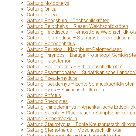
Gattung Notochelys
Gattung Orlitia
Gattung Palea
Gattung Pangshura – Dachschildkröten
Gattung Pelochelys – Riesen-Weichschildkröten
Gattung Pelodiscus – Fernöstliche Weichschildkröt
Gattung Pelomedusa – Starrbrust-Pelomedusen
Gattung Peltocephalus
Gattung Pelusios – Klappbrust-Pelomedusen
Gattung Phrynops – Bärtige Krötenkopf-Schildkröt
Gattung Platysternon
Gattung Podocnemis – Schienenschildkröten
Gattung Psammobates – Südafrikanische Landschi
Gattung Pseudemydura
Gattung Pseudemys – Echte Schmuckschildkröten
Gattung Pyxis – Spinnenschildkröten
Gattung Rafetus
Gattung Rheodytes
Gattung Rhinoclemmys – Amerikanische Erdschildk
Gattung Sacalia – Pfauenaugen-Sumpfschildkröten
Gattung Siebenrockiella
Gattung Staurotypus – Echte Kreuzbrustschildkröte
Gattung Sternotherus – Moschusschildkröten
Gattung Stigmochelys – Pantherschildkröten