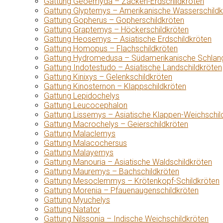
Gattung Geoemyda – Zacken-Erdschildkröten
Gattung Glyptemys – Amerikanische Wasserschildk
Gattung Gopherus – Gopherschildkröten
Gattung Graptemys – Höckerschildkröten
Gattung Heosemys – Asiatische Erdschildkröten
Gattung Homopus – Flachschildkröten
Gattung Hydromedusa – Südamerikanische Schlang
Gattung Indotestudo – Asiatische Landschildkröten
Gattung Kinixys – Gelenkschildkröten
Gattung Kinosternon – Klappschildkröten
Gattung Lepidochelys
Gattung Leucocephalon
Gattung Lissemys – Asiatische Klappen-Weichschil
Gattung Macrochelys – Geierschildkröten
Gattung Malaclemys
Gattung Malacochersus
Gattung Malayemys
Gattung Manouria – Asiatische Waldschildkröten
Gattung Mauremys – Bachschildkröten
Gattung Mesoclemmys – Krötenkopf-Schildkröten
Gattung Morenia – Pfauenaugenschildkröten
Gattung Myuchelys
Gattung Natator
Gattung Nilssonia – Indische Weichschildkröten