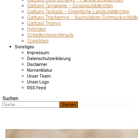
Gattung Terrapene – Dosenschildkröten
Gattung Testudo – Eigentliche Landschildkröten
Gattung Trachemys – Buchstaben-Schmuckschildk
Gattung Trionyx
Hybriden
Schildkrötenschmuck
Sonstiges
Sonstiges
Impressum
Datenschutzerklärung
Disclaimer
Nomenklatur
Unser Team
Unser Logo
RSS Feed
Suchen
Suchen