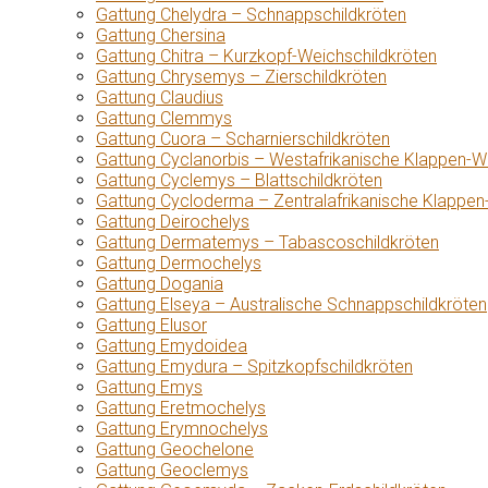
Gattung Chelydra – Schnappschildkröten
Gattung Chersina
Gattung Chitra – Kurzkopf-Weichschildkröten
Gattung Chrysemys – Zierschildkröten
Gattung Claudius
Gattung Clemmys
Gattung Cuora – Scharnierschildkröten
Gattung Cyclanorbis – Westafrikanische Klappen-W
Gattung Cyclemys – Blattschildkröten
Gattung Cycloderma – Zentralafrikanische Klappen
Gattung Deirochelys
Gattung Dermatemys – Tabascoschildkröten
Gattung Dermochelys
Gattung Dogania
Gattung Elseya – Australische Schnappschildkröten
Gattung Elusor
Gattung Emydoidea
Gattung Emydura – Spitzkopfschildkröten
Gattung Emys
Gattung Eretmochelys
Gattung Erymnochelys
Gattung Geochelone
Gattung Geoclemys