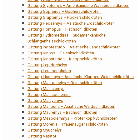
Gattung Glyptemys – Amerikanische Wasserschildkröten
Gattung Gopherus – Gopherschildkröten
Gattung Graptemys – Höckerschildkröten
Gattung Heosemys – Asiatische Erdschildkröten
Gattung Homopus – Flachschildkröten
Gattung Hydromedusa – Südamerikanische
Schlangenhalsschildkröten
Gattung Indotestudo – Asiatische Landschildkröten
Gattung Kinixys – Gelenkschildkröten
Gattung Kinosternon – Klappschildkröten
Gattung Lepidochelys
Gattung Leucocephalon
Gattung Lissemys – Asiatische Klappen-Weichschildkröten
Gattung Macrochelys – Geierschildkröten
Gattung Malaclemys
Gattung Malacochersus
Gattung Malayemys
Gattung Manouria – Asiatische Waldschildkröten
Gattung Mauremys – Bachschildkröten
Gattung Mesoclemmys – Krötenkopf-Schildkröten
Gattung Morenia – Pfauenaugenschildkröten
Gattung Myuchelys
Gattung Natator