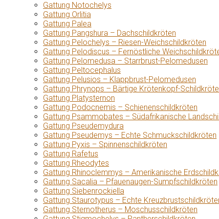
Gattung Notochelys
Gattung Orlitia
Gattung Palea
Gattung Pangshura – Dachschildkröten
Gattung Pelochelys – Riesen-Weichschildkröten
Gattung Pelodiscus – Fernöstliche Weichschildkröt
Gattung Pelomedusa – Starrbrust-Pelomedusen
Gattung Peltocephalus
Gattung Pelusios – Klappbrust-Pelomedusen
Gattung Phrynops – Bärtige Krötenkopf-Schildkröt
Gattung Platysternon
Gattung Podocnemis – Schienenschildkröten
Gattung Psammobates – Südafrikanische Landschi
Gattung Pseudemydura
Gattung Pseudemys – Echte Schmuckschildkröten
Gattung Pyxis – Spinnenschildkröten
Gattung Rafetus
Gattung Rheodytes
Gattung Rhinoclemmys – Amerikanische Erdschildk
Gattung Sacalia – Pfauenaugen-Sumpfschildkröten
Gattung Siebenrockiella
Gattung Staurotypus – Echte Kreuzbrustschildkröte
Gattung Sternotherus – Moschusschildkröten
Gattung Stigmochelys – Pantherschildkröten