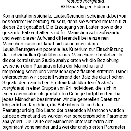
Testudo marginata
,
© Hans-Jürgen Bidmon
Kommunikationssignale. Lautäußerungen scheinen dabei von
besonderer Bedeutung zu sein, denn sie werden meist nur zu
dieser Zeit geäußert. Die Erzeugung von Lauten sowie das
gesamte Balzverhalten sind für Männchen sehr aufwändig
und wenn dieser Aufwand differentiell bei einzelnen
Männchen zunimmt, lässt sich annehmen, dass
Lautäußerungen ein potentielles Kriterium zur Einschätzung
der individuellen Qualitäten eines Männchens darstellen. In
dieser korrelativen Studie analysierten wir die Beziehung
zwischen dem Paarungserfolg der Männchen und
morphologischen und verhaltensspezifischen Kriterien. Dabei
untersuchten wir speziell während der Balz die akustischen
Signale der männlichen Breitrandschildkröten (
Testudo
marginata
) in einer Gruppe von 94 Individuen, die sich in
einem seminatürlich gestalteten Gehege fortpflanzten. Für
jedes Männchen bestimmten wir die generellen Daten zur
körperlichen Kondition, die Balzintensität und den
Paarungserfolg. Die Laute der paarenden Männchen wurden
aufgezeichnet und es wurden vier sonographische Parameter
analysiert. Die Laute der Männchen unterschieden sich
signifikant voneinander und zwei der analysierten Parameter