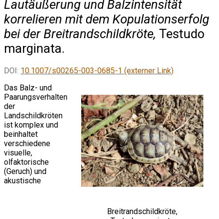
Lautäußerung und Balzintensität
korrelieren mit dem Kopulationserfolg
bei der Breitrandschildkröte,
Testudo
marginata.
DOI:
10.1007/s00265-003-0685-1 (externer Link)
Das Balz- und
Paarungsverhalten
der
Landschildkröten
ist komplex und
beinhaltet
verschiedene
visuelle,
olfaktorische
(Geruch) und
akustische
Breitrandschildkröte,