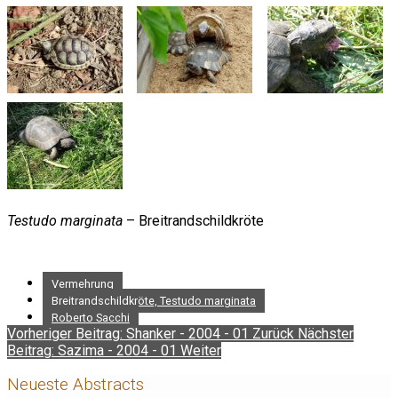
Testudo marginata
– Breitrandschildkröte
Vermehrung
Breitrandschildkröte, Testudo marginata
Roberto Sacchi
Vorheriger Beitrag: Shanker - 2004 - 01
Zurück
Nächster
Beitrag: Sazima - 2004 - 01
Weiter
Neueste Abstracts