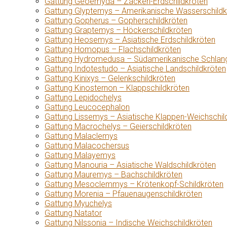
Gattung Geoemyda – Zacken-Erdschildkröten
Gattung Glyptemys – Amerikanische Wasserschildk
Gattung Gopherus – Gopherschildkröten
Gattung Graptemys – Höckerschildkröten
Gattung Heosemys – Asiatische Erdschildkröten
Gattung Homopus – Flachschildkröten
Gattung Hydromedusa – Südamerikanische Schlang
Gattung Indotestudo – Asiatische Landschildkröten
Gattung Kinixys – Gelenkschildkröten
Gattung Kinosternon – Klappschildkröten
Gattung Lepidochelys
Gattung Leucocephalon
Gattung Lissemys – Asiatische Klappen-Weichschil
Gattung Macrochelys – Geierschildkröten
Gattung Malaclemys
Gattung Malacochersus
Gattung Malayemys
Gattung Manouria – Asiatische Waldschildkröten
Gattung Mauremys – Bachschildkröten
Gattung Mesoclemmys – Krötenkopf-Schildkröten
Gattung Morenia – Pfauenaugenschildkröten
Gattung Myuchelys
Gattung Natator
Gattung Nilssonia – Indische Weichschildkröten