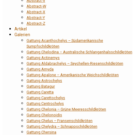
Abstract-V
Abstract-W
Abstract-X
Abstract-Y
Abstract-Z
Artikel
Galerien
Gattung Acanthochelys – Südamerikanische
Sumpfschildkröten
Gattung Chelodina – Australische Schlangenhalsschildkröten
Gattung Actinemys
Gattung Aldabrachelys – Seychellen-Riesenschildkröten
Gattung Amyda
Gattung Apalone – Amerikanische Weichschildkröten
Gattung Astrochelys
Gattung Batagur
Gattung Caretta
Gattung Carettochelys
Gattung Centrochelys
Gattung Chelonia – Grüne Meeresschildkröten
Gattung Chelonoidis
Gattung Chelus – Fransenschildkröten
Gattung Chelydra – Schnappschildkröten
Gattung Chersina