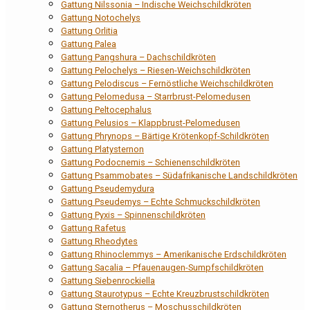
Gattung Nilssonia – Indische Weichschildkröten
Gattung Notochelys
Gattung Orlitia
Gattung Palea
Gattung Pangshura – Dachschildkröten
Gattung Pelochelys – Riesen-Weichschildkröten
Gattung Pelodiscus – Fernöstliche Weichschildkröten
Gattung Pelomedusa – Starrbrust-Pelomedusen
Gattung Peltocephalus
Gattung Pelusios – Klappbrust-Pelomedusen
Gattung Phrynops – Bärtige Krötenkopf-Schildkröten
Gattung Platysternon
Gattung Podocnemis – Schienenschildkröten
Gattung Psammobates – Südafrikanische Landschildkröten
Gattung Pseudemydura
Gattung Pseudemys – Echte Schmuckschildkröten
Gattung Pyxis – Spinnenschildkröten
Gattung Rafetus
Gattung Rheodytes
Gattung Rhinoclemmys – Amerikanische Erdschildkröten
Gattung Sacalia – Pfauenaugen-Sumpfschildkröten
Gattung Siebenrockiella
Gattung Staurotypus – Echte Kreuzbrustschildkröten
Gattung Sternotherus – Moschusschildkröten