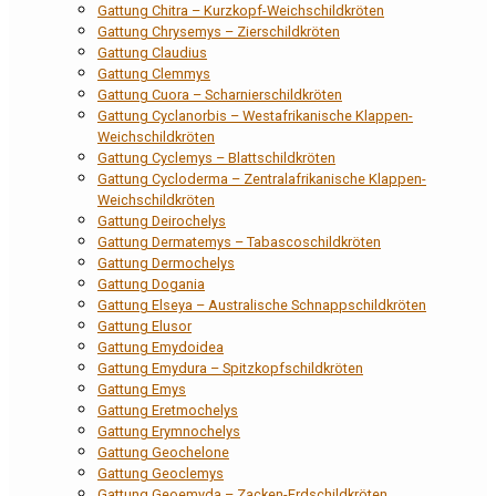
Gattung Chitra – Kurzkopf-Weichschildkröten
Gattung Chrysemys – Zierschildkröten
Gattung Claudius
Gattung Clemmys
Gattung Cuora – Scharnierschildkröten
Gattung Cyclanorbis – Westafrikanische Klappen-
Weichschildkröten
Gattung Cyclemys – Blattschildkröten
Gattung Cycloderma – Zentralafrikanische Klappen-
Weichschildkröten
Gattung Deirochelys
Gattung Dermatemys – Tabascoschildkröten
Gattung Dermochelys
Gattung Dogania
Gattung Elseya – Australische Schnappschildkröten
Gattung Elusor
Gattung Emydoidea
Gattung Emydura – Spitzkopfschildkröten
Gattung Emys
Gattung Eretmochelys
Gattung Erymnochelys
Gattung Geochelone
Gattung Geoclemys
Gattung Geoemyda – Zacken-Erdschildkröten