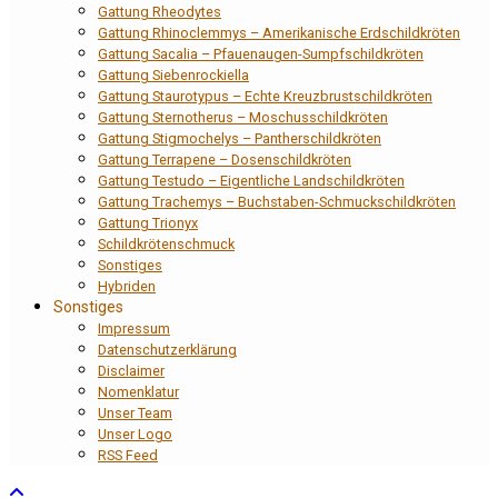
Gattung Rheodytes
Gattung Rhinoclemmys – Amerikanische Erdschildkröten
Gattung Sacalia – Pfauenaugen-Sumpfschildkröten
Gattung Siebenrockiella
Gattung Staurotypus – Echte Kreuzbrustschildkröten
Gattung Sternotherus – Moschusschildkröten
Gattung Stigmochelys – Pantherschildkröten
Gattung Terrapene – Dosenschildkröten
Gattung Testudo – Eigentliche Landschildkröten
Gattung Trachemys – Buchstaben-Schmuckschildkröten
Gattung Trionyx
Schildkrötenschmuck
Sonstiges
Hybriden
Sonstiges
Impressum
Datenschutzerklärung
Disclaimer
Nomenklatur
Unser Team
Unser Logo
RSS Feed