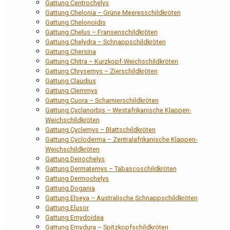
Gattung Centrochelys
Gattung Chelonia – Grüne Meeresschildkröten
Gattung Chelonoidis
Gattung Chelus – Fransenschildkröten
Gattung Chelydra – Schnappschildkröten
Gattung Chersina
Gattung Chitra – Kurzkopf-Weichschildkröten
Gattung Chrysemys – Zierschildkröten
Gattung Claudius
Gattung Clemmys
Gattung Cuora – Scharnierschildkröten
Gattung Cyclanorbis – Westafrikanische Klappen-
Weichschildkröten
Gattung Cyclemys – Blattschildkröten
Gattung Cycloderma – Zentralafrikanische Klappen-
Weichschildkröten
Gattung Deirochelys
Gattung Dermatemys – Tabascoschildkröten
Gattung Dermochelys
Gattung Dogania
Gattung Elseya – Australische Schnappschildkröten
Gattung Elusor
Gattung Emydoidea
Gattung Emydura – Spitzkopfschildkröten