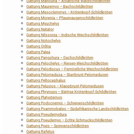
Gattung Manouria – Asiatische Waldschildkröten
Gattung Mauremys – Bachschildkröten
Gattung Mesoclemmys – Krötenkopf-Schildkröten
Gattung Morenia – Pfauenaugenschildkröten
Gattung Myuchelys
Gattung Natator
Gattung Nilssonia – Indische Weichschildkröten
Gattung Notochelys
Gattung Orlitia
Gattung Palea
Gattung Pangshura – Dachschildkröten
Gattung Pelochelys – Riesen-Weichschildkröten
Gattung Pelodiscus – Fernöstliche Weichschildkröten
Gattung Pelomedusa – Starrbrust-Pelomedusen
Gattung Peltocephalus
Gattung Pelusios – Klappbrust-Pelomedusen
Gattung Phrynops – Bärtige Krötenkopf-Schildkröten
Gattung Platysternon
Gattung Podocnemis – Schienenschildkröten
Gattung Psammobates – Südafrikanische Landschildkröten
Gattung Pseudemydura
Gattung Pseudemys – Echte Schmuckschildkröten
Gattung Pyxis – Spinnenschildkröten
Gattung Rafetus