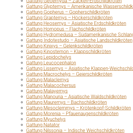
Gattung Geoemyda – Zacken-Erdschildkröten
Gattung Glyptemys – Amerikanische Wasserschildk
Gattung Gopherus – Gopherschildkröten
Gattung Graptemys – Höckerschildkröten
Gattung Heosemys – Asiatische Erdschildkröten
Gattung Homopus – Flachschildkröten
Gattung Hydromedusa – Südamerikanische Schlang
Gattung Indotestudo – Asiatische Landschildkröten
Gattung Kinixys – Gelenkschildkröten
Gattung Kinosternon – Klappschildkröten
Gattung Lepidochelys
Gattung Leucocephalon
Gattung Lissemys – Asiatische Klappen-Weichschil
Gattung Macrochelys – Geierschildkröten
Gattung Malaclemys
Gattung Malacochersus
Gattung Malayemys
Gattung Manouria – Asiatische Waldschildkröten
Gattung Mauremys – Bachschildkröten
Gattung Mesoclemmys – Krötenkopf-Schildkröten
Gattung Morenia – Pfauenaugenschildkröten
Gattung Myuchelys
Gattung Natator
Gattung Nilssonia – Indische Weichschildkröten