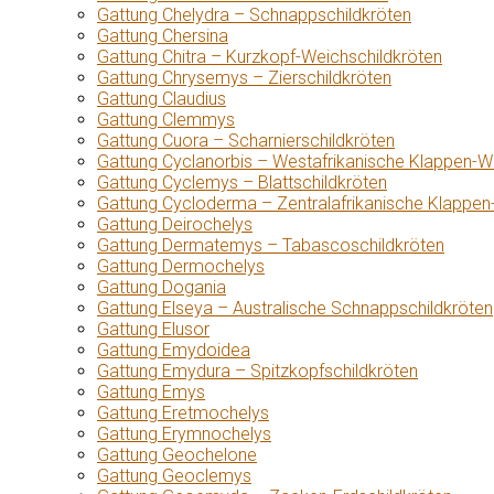
Gattung Chelydra – Schnappschildkröten
Gattung Chersina
Gattung Chitra – Kurzkopf-Weichschildkröten
Gattung Chrysemys – Zierschildkröten
Gattung Claudius
Gattung Clemmys
Gattung Cuora – Scharnierschildkröten
Gattung Cyclanorbis – Westafrikanische Klappen-W
Gattung Cyclemys – Blattschildkröten
Gattung Cycloderma – Zentralafrikanische Klappen
Gattung Deirochelys
Gattung Dermatemys – Tabascoschildkröten
Gattung Dermochelys
Gattung Dogania
Gattung Elseya – Australische Schnappschildkröten
Gattung Elusor
Gattung Emydoidea
Gattung Emydura – Spitzkopfschildkröten
Gattung Emys
Gattung Eretmochelys
Gattung Erymnochelys
Gattung Geochelone
Gattung Geoclemys