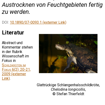
Austrocknen von Feuchtgebieten fertig
zu werden.
DOI:
10.1890/07-0093.1 (externer Link)
Literatur
Abstract und
Kommentar stehen
in der Rubrik
Wissenschaft im
Fokus
in
Schildkröten im
Fokus
6(2): 20-21,
2009 (externer
Link)
.
Glattrückige Schlangenhalsschildkröte,
Chelodina longicollis
,
© Stefan Thierfeldt