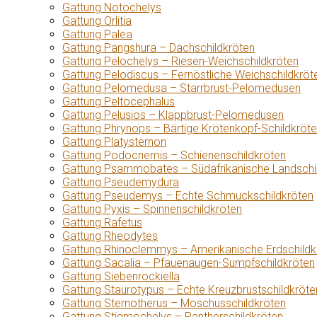
Gattung Notochelys
Gattung Orlitia
Gattung Palea
Gattung Pangshura – Dachschildkröten
Gattung Pelochelys – Riesen-Weichschildkröten
Gattung Pelodiscus – Fernöstliche Weichschildkröt
Gattung Pelomedusa – Starrbrust-Pelomedusen
Gattung Peltocephalus
Gattung Pelusios – Klappbrust-Pelomedusen
Gattung Phrynops – Bärtige Krötenkopf-Schildkröt
Gattung Platysternon
Gattung Podocnemis – Schienenschildkröten
Gattung Psammobates – Südafrikanische Landschi
Gattung Pseudemydura
Gattung Pseudemys – Echte Schmuckschildkröten
Gattung Pyxis – Spinnenschildkröten
Gattung Rafetus
Gattung Rheodytes
Gattung Rhinoclemmys – Amerikanische Erdschildk
Gattung Sacalia – Pfauenaugen-Sumpfschildkröten
Gattung Siebenrockiella
Gattung Staurotypus – Echte Kreuzbrustschildkröte
Gattung Sternotherus – Moschusschildkröten
Gattung Stigmochelys – Pantherschildkröten