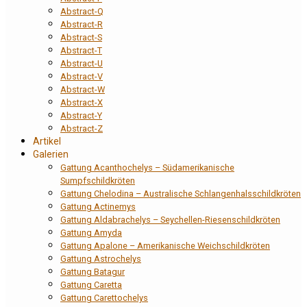
Abstract-Q
Abstract-R
Abstract-S
Abstract-T
Abstract-U
Abstract-V
Abstract-W
Abstract-X
Abstract-Y
Abstract-Z
Artikel
Galerien
Gattung Acanthochelys – Südamerikanische
Sumpfschildkröten
Gattung Chelodina – Australische Schlangenhalsschildkröten
Gattung Actinemys
Gattung Aldabrachelys – Seychellen-Riesenschildkröten
Gattung Amyda
Gattung Apalone – Amerikanische Weichschildkröten
Gattung Astrochelys
Gattung Batagur
Gattung Caretta
Gattung Carettochelys