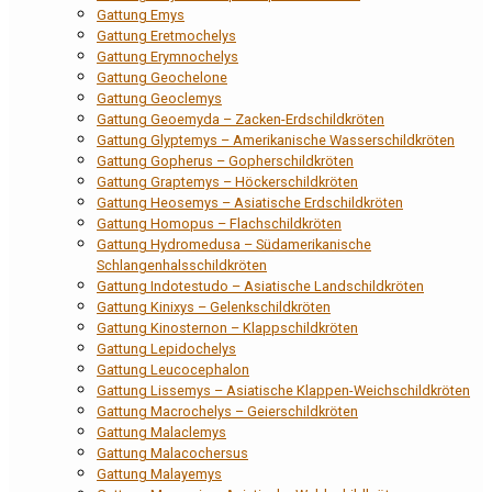
Gattung Emys
Gattung Eretmochelys
Gattung Erymnochelys
Gattung Geochelone
Gattung Geoclemys
Gattung Geoemyda – Zacken-Erdschildkröten
Gattung Glyptemys – Amerikanische Wasserschildkröten
Gattung Gopherus – Gopherschildkröten
Gattung Graptemys – Höckerschildkröten
Gattung Heosemys – Asiatische Erdschildkröten
Gattung Homopus – Flachschildkröten
Gattung Hydromedusa – Südamerikanische
Schlangenhalsschildkröten
Gattung Indotestudo – Asiatische Landschildkröten
Gattung Kinixys – Gelenkschildkröten
Gattung Kinosternon – Klappschildkröten
Gattung Lepidochelys
Gattung Leucocephalon
Gattung Lissemys – Asiatische Klappen-Weichschildkröten
Gattung Macrochelys – Geierschildkröten
Gattung Malaclemys
Gattung Malacochersus
Gattung Malayemys