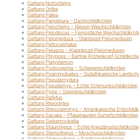
Gattung Notochelys
Gattung Orlitia
Gattung Palea
Gattung Pangshura – Dachschildkröten
Gattung Pelochelys – Riesen-Weichschildkröten
Gattung Pelodiscus – Fernöstliche Weichschildkröt
Gattung Pelomedusa – Starrbrust-Pelomedusen
Gattung Peltocephalus
Gattung Pelusios – Klappbrust-Pelomedusen
Gattung Phrynops – Bärtige Krötenkopf-Schildkröt
Gattung Platysternon
Gattung Podocnemis – Schienenschildkröten
Gattung Psammobates – Südafrikanische Landschi
Gattung Pseudemydura
Gattung Pseudemys – Echte Schmuckschildkröten
Gattung Pyxis – Spinnenschildkröten
Gattung Rafetus
Gattung Rheodytes
Gattung Rhinoclemmys – Amerikanische Erdschildk
Gattung Sacalia – Pfauenaugen-Sumpfschildkröten
Gattung Siebenrockiella
Gattung Staurotypus – Echte Kreuzbrustschildkröte
Gattung Sternotherus – Moschusschildkröten
Gattung Stigmochelys – Pantherschildkröten