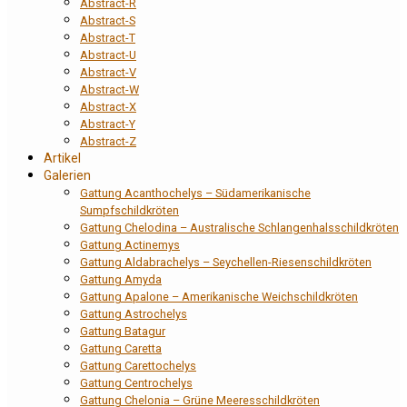
Abstract-R
Abstract-S
Abstract-T
Abstract-U
Abstract-V
Abstract-W
Abstract-X
Abstract-Y
Abstract-Z
Artikel
Galerien
Gattung Acanthochelys – Südamerikanische
Sumpfschildkröten
Gattung Chelodina – Australische Schlangenhalsschildkröten
Gattung Actinemys
Gattung Aldabrachelys – Seychellen-Riesenschildkröten
Gattung Amyda
Gattung Apalone – Amerikanische Weichschildkröten
Gattung Astrochelys
Gattung Batagur
Gattung Caretta
Gattung Carettochelys
Gattung Centrochelys
Gattung Chelonia – Grüne Meeresschildkröten