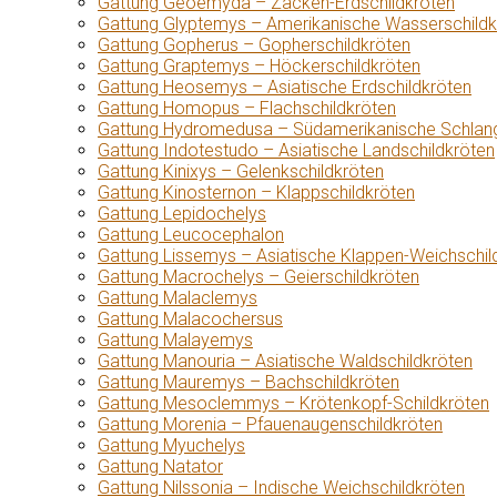
Gattung Geoemyda – Zacken-Erdschildkröten
Gattung Glyptemys – Amerikanische Wasserschildk
Gattung Gopherus – Gopherschildkröten
Gattung Graptemys – Höckerschildkröten
Gattung Heosemys – Asiatische Erdschildkröten
Gattung Homopus – Flachschildkröten
Gattung Hydromedusa – Südamerikanische Schlang
Gattung Indotestudo – Asiatische Landschildkröten
Gattung Kinixys – Gelenkschildkröten
Gattung Kinosternon – Klappschildkröten
Gattung Lepidochelys
Gattung Leucocephalon
Gattung Lissemys – Asiatische Klappen-Weichschil
Gattung Macrochelys – Geierschildkröten
Gattung Malaclemys
Gattung Malacochersus
Gattung Malayemys
Gattung Manouria – Asiatische Waldschildkröten
Gattung Mauremys – Bachschildkröten
Gattung Mesoclemmys – Krötenkopf-Schildkröten
Gattung Morenia – Pfauenaugenschildkröten
Gattung Myuchelys
Gattung Natator
Gattung Nilssonia – Indische Weichschildkröten