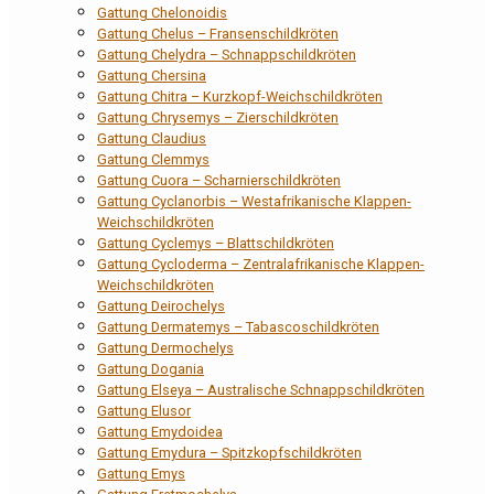
Gattung Chelonoidis
Gattung Chelus – Fransenschildkröten
Gattung Chelydra – Schnappschildkröten
Gattung Chersina
Gattung Chitra – Kurzkopf-Weichschildkröten
Gattung Chrysemys – Zierschildkröten
Gattung Claudius
Gattung Clemmys
Gattung Cuora – Scharnierschildkröten
Gattung Cyclanorbis – Westafrikanische Klappen-
Weichschildkröten
Gattung Cyclemys – Blattschildkröten
Gattung Cycloderma – Zentralafrikanische Klappen-
Weichschildkröten
Gattung Deirochelys
Gattung Dermatemys – Tabascoschildkröten
Gattung Dermochelys
Gattung Dogania
Gattung Elseya – Australische Schnappschildkröten
Gattung Elusor
Gattung Emydoidea
Gattung Emydura – Spitzkopfschildkröten
Gattung Emys