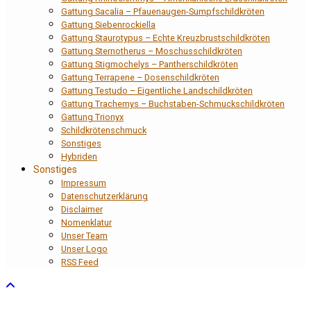
Gattung Sacalia – Pfauenaugen-Sumpfschildkröten
Gattung Siebenrockiella
Gattung Staurotypus – Echte Kreuzbrustschildkröten
Gattung Sternotherus – Moschusschildkröten
Gattung Stigmochelys – Pantherschildkröten
Gattung Terrapene – Dosenschildkröten
Gattung Testudo – Eigentliche Landschildkröten
Gattung Trachemys – Buchstaben-Schmuckschildkröten
Gattung Trionyx
Schildkrötenschmuck
Sonstiges
Hybriden
Sonstiges
Impressum
Datenschutzerklärung
Disclaimer
Nomenklatur
Unser Team
Unser Logo
RSS Feed