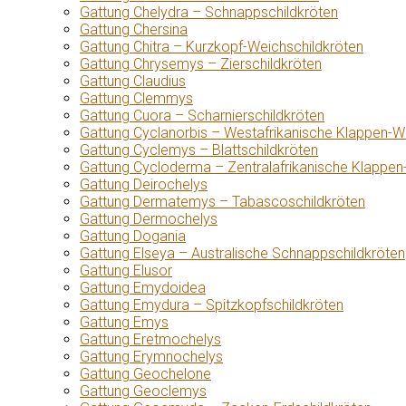
Gattung Chelydra – Schnappschildkröten
Gattung Chersina
Gattung Chitra – Kurzkopf-Weichschildkröten
Gattung Chrysemys – Zierschildkröten
Gattung Claudius
Gattung Clemmys
Gattung Cuora – Scharnierschildkröten
Gattung Cyclanorbis – Westafrikanische Klappen-W
Gattung Cyclemys – Blattschildkröten
Gattung Cycloderma – Zentralafrikanische Klappen
Gattung Deirochelys
Gattung Dermatemys – Tabascoschildkröten
Gattung Dermochelys
Gattung Dogania
Gattung Elseya – Australische Schnappschildkröten
Gattung Elusor
Gattung Emydoidea
Gattung Emydura – Spitzkopfschildkröten
Gattung Emys
Gattung Eretmochelys
Gattung Erymnochelys
Gattung Geochelone
Gattung Geoclemys