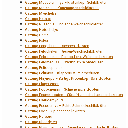
Gattung Mesoclemmys – Krötenkopf-Schildkröten
Gattung Morenia – Pfauenaugenschildkröten
Gattung Myuchelys
Gattung Natator
Gattung Nilssonia – Indische Weichschildkröten
Gattung Notochelys
Gattung Orlitia
Gattung Palea
Gattung Pangshura – Dachschildkröten
Gattung Pelochelys – Riesen-Weichschildkröten
Gattung Pelodiscus – Fernöstliche Weichschildkröten
Gattung Pelomedusa – Starrbrust-Pelomedusen
Gattung Peltocephalus
Gattung Pelusios – Klappbrust-Pelomedusen
Gattung Phrynops – Bärtige Krötenkopf-Schildkröten
Gattung Platysternon
Gattung Podocnemis – Schienenschildkröten
Gattung Psammobates – Südafrikanische Landschildkröten
Gattung Pseudemydura
Gattung Pseudemys – Echte Schmuckschildkröten
Gattung Pyxis – Spinnenschildkröten
Gattung Rafetus
Gattung Rheodytes
Gattung Rhinoclemmys – Amerikanische Erdschildkröten